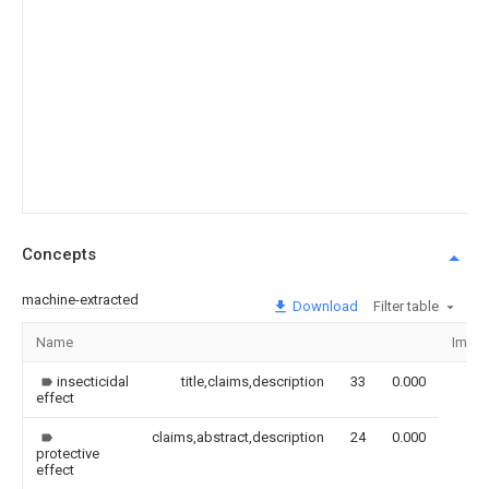
Concepts
machine-extracted
Download
Filter table
Name
Imag
insecticidal
title,claims,description
33
0.000
effect
claims,abstract,description
24
0.000
protective
effect