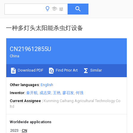
一种多灯头太阳能杀虫灯设备
CN219612855U
China
Download PDF
Find Prior Art
Similar
Other languages
English
Inventor
秦开航
成志荣
王艳
廖召发
何强
Current Assignee
Kunming Caihang Agricultural Technology Co
ltd
Worldwide applications
2023
CN