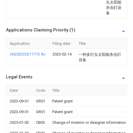
头太阳能
杀虫灯设
备
Applications Claiming Priority (1)
Application
Filing date
Title
CN202320211773.9U
2023-02-14
一种多灯头太阳能杀虫灯
设备
Legal Events
Date
Code
Title
2023-09-01
GR01
Patent grant
2023-09-01
GR01
Patent grant
2025-01-03
CB03
Change of inventor or designer information