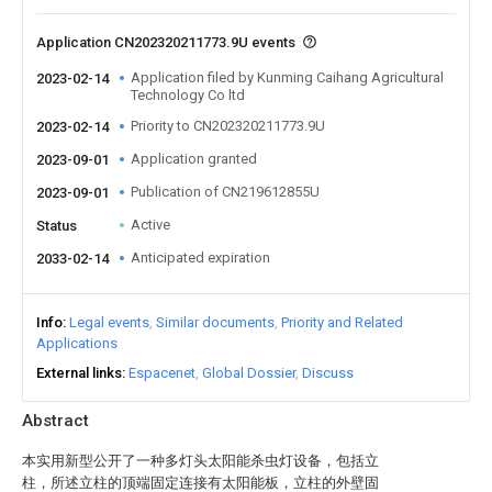
Application CN202320211773.9U events
Application filed by Kunming Caihang Agricultural
2023-02-14
Technology Co ltd
Priority to CN202320211773.9U
2023-02-14
Application granted
2023-09-01
Publication of CN219612855U
2023-09-01
Active
Status
Anticipated expiration
2033-02-14
Info
Legal events
Similar documents
Priority and Related
Applications
External links
Espacenet
Global Dossier
Discuss
Abstract
本实用新型公开了一种多灯头太阳能杀虫灯设备，包括立
柱，所述立柱的顶端固定连接有太阳能板，立柱的外壁固