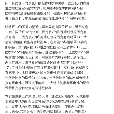
卸，从而便于对杀虫灯的检修维护和更换，固定板2的底部
通过螺栓固定有防护网9，电网罩4罩在防护网9的外侧，
防护网9的底部粘接有磁铁环10，磁铁环10的底部吸附有
弧形铁盒11，电死后的蚊虫落在弧形铁盒11内进行收集。
磁铁环10的圆周内壁通过螺栓固定有限位环12，弧形铁盒
11套在限位环12的外侧，固定板2的底部通过螺栓固定有
反光镜13，固定板2的底部通过螺栓固定有透明罩14，滑
动板6的顶部粘接有密封圈16，密封圈16与透明罩14的底
部接触，滑动板6的顶部通过螺栓固定有上防护环15，上
防护环15与透明罩14接触，通过透明罩14、上防护环15和
密封圈16的配合设计便于对诱虫灯7进行密封，从而防止
杀虫灯进水，滑动板6的底部通过螺栓固定有下防护环
17，立柱1的外壁固定套设有限位套18，立柱1的底端焊接
有底座19，太阳能板3的输出端电性连接有光伏控制器，
光伏控制器的型号为JR3220，光伏控制器的输出端电性连
接有蓄电池，通过太阳能板3、光伏控制器和蓄电池的配合
设置将光能转化为电能进行储存。
本实施例的工作原理：晴天时，通过太阳能板3、光伏控制
器和蓄电池的配合设置将光能转化为电能进行储存，晚
上，蓄电池内的电能供给杀虫灯的使用，使用杀虫灯时，
通过诱虫灯7将蚊虫引诱到电网罩4附近，再通过电网罩4