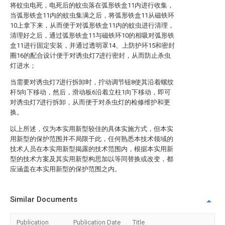
将蚊虫电死，电死后的蚊虫落在弧形铁盒11内进行收集，
当弧形铁盒11内的蚊虫集满之后，将弧形铁盒11从磁铁环
10上拿下来，从而便于对弧形铁盒11内的蚊虫进行清理，
清理好之后，通过弧形铁盒11与磁铁环10的相吸对弧形铁
盒11进行固定安装，并通过透明罩14、上防护环15和密封
圈16的配合设计便于对诱虫灯7进行密封，从而防止杀虫
灯进水；
当需要对诱虫灯7进行拆卸时，拧动调节钮8使其沿着螺纹
杆5向下移动，然后，滑动板6沿着立柱1向下移动，即可
对诱虫灯7进行拆卸，从而便于对杀虫灯的检修维护和更
换。
以上所述，仅为本实用新型较佳的具体实施方式，但本实
用新型的保护范围并不局限于此，任何熟悉本技术领域的
技术人员在本实用新型揭露的技术范围内，根据本实用新
型的技术方案及其实用新型构思加以等同替换或改变，都
应涵盖在本实用新型的保护范围之内。
Similar Documents
Publication
Publication Date
Title