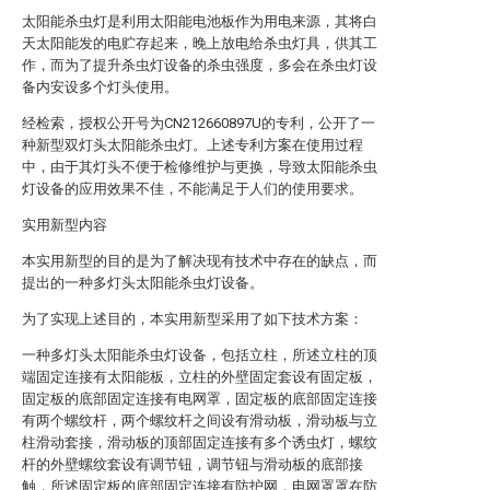
太阳能杀虫灯是利用太阳能电池板作为用电来源，其将白
天太阳能发的电贮存起来，晚上放电给杀虫灯具，供其工
作，而为了提升杀虫灯设备的杀虫强度，多会在杀虫灯设
备内安设多个灯头使用。
经检索，授权公开号为CN212660897U的专利，公开了一
种新型双灯头太阳能杀虫灯。上述专利方案在使用过程
中，由于其灯头不便于检修维护与更换，导致太阳能杀虫
灯设备的应用效果不佳，不能满足于人们的使用要求。
实用新型内容
本实用新型的目的是为了解决现有技术中存在的缺点，而
提出的一种多灯头太阳能杀虫灯设备。
为了实现上述目的，本实用新型采用了如下技术方案：
一种多灯头太阳能杀虫灯设备，包括立柱，所述立柱的顶
端固定连接有太阳能板，立柱的外壁固定套设有固定板，
固定板的底部固定连接有电网罩，固定板的底部固定连接
有两个螺纹杆，两个螺纹杆之间设有滑动板，滑动板与立
柱滑动套接，滑动板的顶部固定连接有多个诱虫灯，螺纹
杆的外壁螺纹套设有调节钮，调节钮与滑动板的底部接
触，所述固定板的底部固定连接有防护网，电网罩罩在防