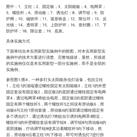
图中：1、立柱；2、固定板；3、太阳能板；4、电网罩；
5、螺纹杆；6、滑动板；7、诱虫灯；8、调节钮；9、防
护网；10、磁铁环；11、弧形铁盒；12、限位环；13、反
光镜；14、透明罩；15、上防护环；16、密封圈；17、下
防护环；18、限位套；19、底座。
具体实施方式
下面将结合本实用新型实施例中的附图，对本实用新型实
施例中的技术方案进行清楚、完整地描述，显然，所描述
的实施例仅仅是本实用新型一部分实施例，而不是全部的
实施例。
参照图1-图4，一种多灯头太阳能杀虫灯设备，包括立柱
1，立柱1的顶端通过螺栓固定有太阳能板3，立柱1的外壁
固定套设有固定板2，固定板2的底部通过螺栓固定有电网
罩4，通过电网罩4将蚊虫电死，固定板2的底部通过螺栓
固定有两个螺纹杆5，两个螺纹杆5之间设有滑动板6，滑
动板6与立柱1滑动套接，滑动板6的顶部通过螺栓固定有
多个诱虫灯7，通过诱虫灯7将蚊虫引诱到电网罩4附近，
螺纹杆5的外壁螺纹套设有调节钮8，调节钮8与滑动板6的
底部接触，拧动调节钮8使其沿着螺纹杆5向下移动，然
后，滑动板6沿着立柱1向下移动，即可对诱虫灯7进行拆