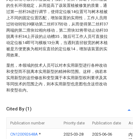
的生长环境稳定，从而提高了该装置植被修复的质量，通
过第一丝杆26进行调节，使得定位板14位置可与树木植被
上不同的固定位置匹配，增加装置的实用性，工作人员用
过转动转轮39驱动第二丝杆37转动，从而使得第二丝杆37
两端的第二滑块32相向移动，第二滑块32将带动止动杆33
脱离卡杆34上开设的止动槽35，随后可工作人员可直接拉
动定位板14即可与横板13分离，当遇到直径较宽的树木植
被是方便更换为相对应直径的定位板14，增加该装置的实
用效果。
显然，本领域的技术人员可以对本实用新型进行各种改动
和变型而不脱离本实用新型的精神和范围。这样，倘若本
实用新型的这些修改和变型属于本实用新型权利要求及其
等同技术的范围之内，则本实用新型也意图包含这些改动
和变型在内。
Cited By (1)
Publication number
Priority date
Publication date
Assi
CN120092648A
*
2025-03-28
2025-06-06
内蒙