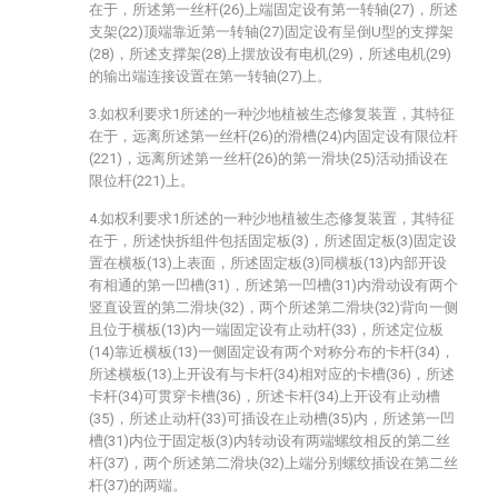
在于，所述第一丝杆(26)上端固定设有第一转轴(27)，所述
支架(22)顶端靠近第一转轴(27)固定设有呈倒U型的支撑架
(28)，所述支撑架(28)上摆放设有电机(29)，所述电机(29)
的输出端连接设置在第一转轴(27)上。
3.如权利要求1所述的一种沙地植被生态修复装置，其特征
在于，远离所述第一丝杆(26)的滑槽(24)内固定设有限位杆
(221)，远离所述第一丝杆(26)的第一滑块(25)活动插设在
限位杆(221)上。
4.如权利要求1所述的一种沙地植被生态修复装置，其特征
在于，所述快拆组件包括固定板(3)，所述固定板(3)固定设
置在横板(13)上表面，所述固定板(3)同横板(13)内部开设
有相通的第一凹槽(31)，所述第一凹槽(31)内滑动设有两个
竖直设置的第二滑块(32)，两个所述第二滑块(32)背向一侧
且位于横板(13)内一端固定设有止动杆(33)，所述定位板
(14)靠近横板(13)一侧固定设有两个对称分布的卡杆(34)，
所述横板(13)上开设有与卡杆(34)相对应的卡槽(36)，所述
卡杆(34)可贯穿卡槽(36)，所述卡杆(34)上开设有止动槽
(35)，所述止动杆(33)可插设在止动槽(35)内，所述第一凹
槽(31)内位于固定板(3)内转动设有两端螺纹相反的第二丝
杆(37)，两个所述第二滑块(32)上端分别螺纹插设在第二丝
杆(37)的两端。