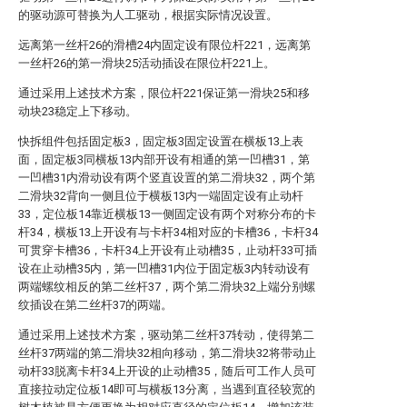
的驱动源可替换为人工驱动，根据实际情况设置。
远离第一丝杆26的滑槽24内固定设有限位杆221，远离第
一丝杆26的第一滑块25活动插设在限位杆221上。
通过采用上述技术方案，限位杆221保证第一滑块25和移
动块23稳定上下移动。
快拆组件包括固定板3，固定板3固定设置在横板13上表
面，固定板3同横板13内部开设有相通的第一凹槽31，第
一凹槽31内滑动设有两个竖直设置的第二滑块32，两个第
二滑块32背向一侧且位于横板13内一端固定设有止动杆
33，定位板14靠近横板13一侧固定设有两个对称分布的卡
杆34，横板13上开设有与卡杆34相对应的卡槽36，卡杆34
可贯穿卡槽36，卡杆34上开设有止动槽35，止动杆33可插
设在止动槽35内，第一凹槽31内位于固定板3内转动设有
两端螺纹相反的第二丝杆37，两个第二滑块32上端分别螺
纹插设在第二丝杆37的两端。
通过采用上述技术方案，驱动第二丝杆37转动，使得第二
丝杆37两端的第二滑块32相向移动，第二滑块32将带动止
动杆33脱离卡杆34上开设的止动槽35，随后可工作人员可
直接拉动定位板14即可与横板13分离，当遇到直径较宽的