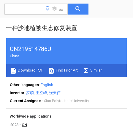
一种沙地植被生态修复装置
CN219514786U
China
Download PDF
Find Prior Art
Similar
Other languages
English
Inventor
罗萌
王立峰
强天伟
Current Assignee
Xian Polytechnic University
Worldwide applications
2023
CN