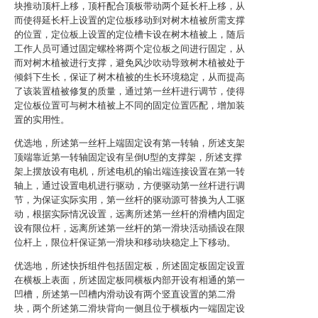
块推动顶杆上移，顶杆配合顶板带动两个延长杆上移，从
而使得延长杆上设置的定位板移动到对树木植被所需支撑
的位置，定位板上设置的定位槽卡设在树木植被上，随后
工作人员可通过固定螺栓将两个定位板之间进行固定，从
而对树木植被进行支撑，避免风沙吹动导致树木植被处于
倾斜下生长，保证了树木植被的生长环境稳定，从而提高
了该装置植被修复的质量，通过第一丝杆进行调节，使得
定位板位置可与树木植被上不同的固定位置匹配，增加装
置的实用性。
优选地，所述第一丝杆上端固定设有第一转轴，所述支架
顶端靠近第一转轴固定设有呈倒U型的支撑架，所述支撑
架上摆放设有电机，所述电机的输出端连接设置在第一转
轴上，通过设置电机进行驱动，方便驱动第一丝杆进行调
节，为保证实际实用，第一丝杆的驱动源可替换为人工驱
动，根据实际情况设置，远离所述第一丝杆的滑槽内固定
设有限位杆，远离所述第一丝杆的第一滑块活动插设在限
位杆上，限位杆保证第一滑块和移动块稳定上下移动。
优选地，所述快拆组件包括固定板，所述固定板固定设置
在横板上表面，所述固定板同横板内部开设有相通的第一
凹槽，所述第一凹槽内滑动设有两个竖直设置的第二滑
块，两个所述第二滑块背向一侧且位于横板内一端固定设