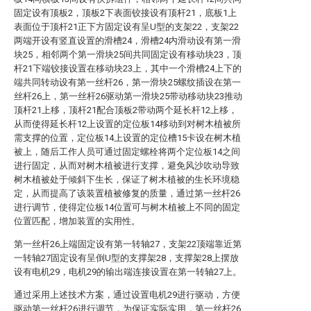
固定设有顶板2，顶板2下表面铰接设有顶杆21，底板1上
表面位于顶杆21正下方固定设有呈U型的支架22，支架22
两端开设有竖直设置的滑槽24，滑槽24内滑动设有第一滑
块25，相邻两个第一滑块25间共同固定设有移动块23，顶
杆21下端铰接设置在移动块23上，其中一个滑槽24上下的
端共同转动设有第一丝杆26，第一滑块25螺纹插设在第一
丝杆26上，第一丝杆26驱动第一滑块25带动移动块23推动
顶杆21上移，顶杆21配合顶板2带动两个延长杆12上移，
从而使得延长杆12上设置的定位板14移动到对树木植被所
需支撑的位置，定位板14上设置的定位槽15卡设在树木植
被上，随后工作人员可通过固定螺栓将两个定位板14之间
进行固定，从而对树木植被进行支撑，避免风沙吹动导致
树木植被处于倾斜下生长，保证了树木植被的生长环境稳
定，从而提高了该装置植被修复的质量，通过第一丝杆26
进行调节，使得定位板14位置可与树木植被上不同的固定
位置匹配，增加装置的实用性。
第一丝杆26上端固定设有第一转轴27，支架22顶端靠近第
一转轴27固定设有呈倒U型的支撑架28，支撑架28上摆放
设有电机29，电机29的输出端连接设置在第一转轴27上。
通过采用上述技术方案，通过设置电机29进行驱动，方便
驱动第一丝杆26进行调节，为保证实际实用，第一丝杆26