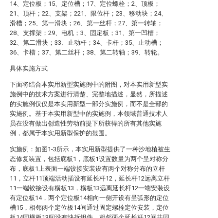
14、定位板；15、定位槽；17、定位螺栓；2、顶板；
21、顶杆；22、支架；221、限位杆；23、移动块；24、
滑槽；25、第一滑块；26、第一丝杆；27、第一转轴；
28、支撑架；29、电机；3、固定板；31、第一凹槽；
32、第二滑块；33、止动杆；34、卡杆；35、止动槽；
36、卡槽；37、第二丝杆；38、第二转轴；39、转轮。
具体实施方式
下面将结合本实用新型实施例中的附图，对本实用新型实
施例中的技术方案进行清楚、完整地描述，显然，所描述
的实施例仅仅是本实用新型一部分实施例，而不是全部的
实施例。基于本实用新型中的实施例，本领域普通技术人
员在没有做出创造性劳动前提下所获得的所有其他实施
例，都属于本实用新型保护的范围。
实施例：如图1-3所示，本实用新型提供了一种沙地植被生
态修复装置，包括底板1，底板1设置数量为两个呈对称分
布，底板1上表面一端铰接安装设有两个对称分布的立杆
11，立杆11顶端活动插设有延长杆12，延长杆12远离立杆
11一端铰接设有横板13，横板13远离延长杆12一端安装设
有定位板14，两个定位板14相向一侧开设有呈弧形的定位
槽15，相邻两个定位板14间通过固定螺栓定位安装，定位
板14同横板13间设有快拆组件，相邻两个延长杆12间共同