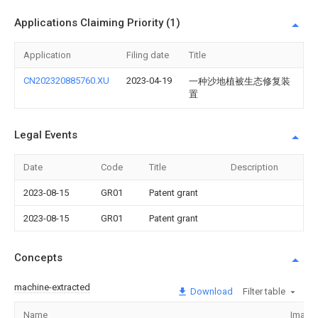
Applications Claiming Priority (1)
Application
Filing date
Title
CN202320885760.XU
2023-04-19
一种沙地植被生态修复装
置
Legal Events
Date
Code
Title
Description
2023-08-15
GR01
Patent grant
2023-08-15
GR01
Patent grant
Concepts
machine-extracted
Download
Filter table
Name
Image