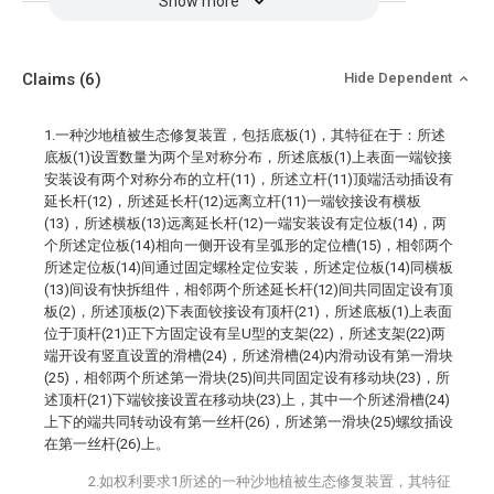
Show more
Claims
(6)
Hide Dependent
1.一种沙地植被生态修复装置，包括底板(1)，其特征在于：所述
底板(1)设置数量为两个呈对称分布，所述底板(1)上表面一端铰接
安装设有两个对称分布的立杆(11)，所述立杆(11)顶端活动插设有
延长杆(12)，所述延长杆(12)远离立杆(11)一端铰接设有横板
(13)，所述横板(13)远离延长杆(12)一端安装设有定位板(14)，两
个所述定位板(14)相向一侧开设有呈弧形的定位槽(15)，相邻两个
所述定位板(14)间通过固定螺栓定位安装，所述定位板(14)同横板
(13)间设有快拆组件，相邻两个所述延长杆(12)间共同固定设有顶
板(2)，所述顶板(2)下表面铰接设有顶杆(21)，所述底板(1)上表面
位于顶杆(21)正下方固定设有呈U型的支架(22)，所述支架(22)两
端开设有竖直设置的滑槽(24)，所述滑槽(24)内滑动设有第一滑块
(25)，相邻两个所述第一滑块(25)间共同固定设有移动块(23)，所
述顶杆(21)下端铰接设置在移动块(23)上，其中一个所述滑槽(24)
上下的端共同转动设有第一丝杆(26)，所述第一滑块(25)螺纹插设
在第一丝杆(26)上。
2.如权利要求1所述的一种沙地植被生态修复装置，其特征