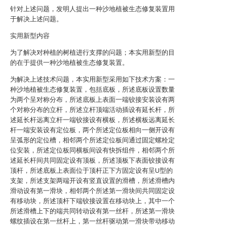
针对上述问题，发明人提出一种沙地植被生态修复装置用
于解决上述问题。
实用新型内容
为了解决对种植的树植进行支撑的问题；本实用新型的目
的在于提供一种沙地植被生态修复装置。
为解决上述技术问题，本实用新型采用如下技术方案：一
种沙地植被生态修复装置，包括底板，所述底板设置数量
为两个呈对称分布，所述底板上表面一端铰接安装设有两
个对称分布的立杆，所述立杆顶端活动插设有延长杆，所
述延长杆远离立杆一端铰接设有横板，所述横板远离延长
杆一端安装设有定位板，两个所述定位板相向一侧开设有
呈弧形的定位槽，相邻两个所述定位板间通过固定螺栓定
位安装，所述定位板同横板间设有快拆组件，相邻两个所
述延长杆间共同固定设有顶板，所述顶板下表面铰接设有
顶杆，所述底板上表面位于顶杆正下方固定设有呈U型的
支架，所述支架两端开设有竖直设置的滑槽，所述滑槽内
滑动设有第一滑块，相邻两个所述第一滑块间共同固定设
有移动块，所述顶杆下端铰接设置在移动块上，其中一个
所述滑槽上下的端共同转动设有第一丝杆，所述第一滑块
螺纹插设在第一丝杆上，第一丝杆驱动第一滑块带动移动