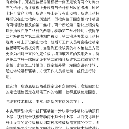
有止动杆，所述定位板靠近横板一侧固定设有两个对称分
布的卡杆，所述横板上开设有与卡杆相对应的卡槽，所述
卡杆可贯穿卡槽，所述卡杆上开设有止动槽，所述止动杆
可插设在止动槽内，所述第一凹槽内位于固定板内转动设
有两端螺纹相反的第二丝杆，两个所述第二滑块上端分别
螺纹插设在第二丝杆的两端，驱动第二丝杆转动，使得第
二丝杆两端的第二滑块相向移动，第二滑块将带动止动杆
脱离卡杆上开设的止动槽，随后可工作人员可直接拉动定
位板即可与横板分离，当遇到直径较宽的树木植被是方便
更换为相对应直径的定位板，增加该装置的实用效果，所
述第二丝杆一端固定设有第二转轴且所述第二转轴贯穿固
定板，所述第二转轴位于固定板外壁一端固定设有转轮，
通过转轮进行驱动，方便工作人员带动第二丝杆进行转
动。
优选地，所述底板四角处固定设有定位螺栓，底板四角处
的定位螺栓固定在所需工作的地面，使得底板稳定固定。
与现有技术相比，本实用新型的有益效果在于：
本实用新型中第一丝杆驱动第一滑块带动移动块推动顶杆
上移，顶杆配合顶板带动两个延长杆上移，从而使得延长
杆上设置的定位板移动到对树木植被所需支撑的位置，固
定螺栓将两个定位板之间进行固定，从而对树木植被进行