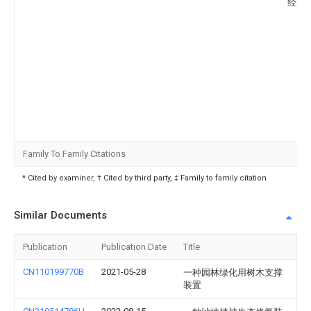
经大
Family To Family Citations
* Cited by examiner, † Cited by third party, ‡ Family to family citation
Similar Documents
Publication
Publication Date
Title
CN110199770B
2021-05-28
一种园林绿化用树木支撑
装置