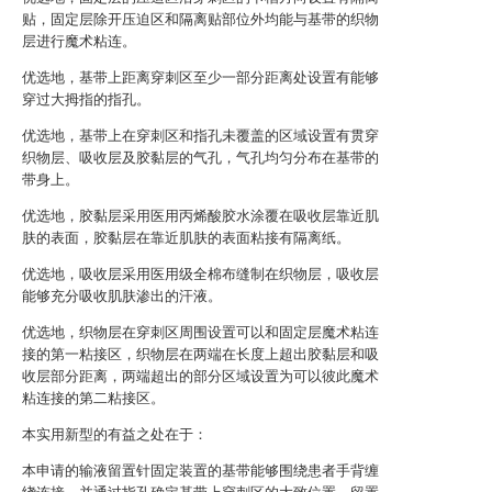
贴，固定层除开压迫区和隔离贴部位外均能与基带的织物
层进行魔术粘连。
优选地，基带上距离穿刺区至少一部分距离处设置有能够
穿过大拇指的指孔。
优选地，基带上在穿刺区和指孔未覆盖的区域设置有贯穿
织物层、吸收层及胶黏层的气孔，气孔均匀分布在基带的
带身上。
优选地，胶黏层采用医用丙烯酸胶水涂覆在吸收层靠近肌
肤的表面，胶黏层在靠近肌肤的表面粘接有隔离纸。
优选地，吸收层采用医用级全棉布缝制在织物层，吸收层
能够充分吸收肌肤渗出的汗液。
优选地，织物层在穿刺区周围设置可以和固定层魔术粘连
接的第一粘接区，织物层在两端在长度上超出胶黏层和吸
收层部分距离，两端超出的部分区域设置为可以彼此魔术
粘连接的第二粘接区。
本实用新型的有益之处在于：
本申请的输液留置针固定装置的基带能够围绕患者手背缠