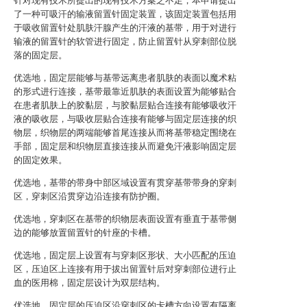
针对现有技术所提出的现有技术方案之不足，本申请提出
了一种可吸汗的输液留置针固定装置，该固定装置包括用
于吸收留置针处肌肤汗腺产生的汗液的基带，用于对进行
输液的留置针的软管进行固定，防止留置针从穿刺部位脱
落的固定层。
优选地，固定层能够与基带远离患者肌肤的表面以魔术粘
的形式进行连接，基带最靠近肌肤的表面设置为能够贴合
在患者肌肤上的胶黏层，与胶黏层贴合连接有能够吸收汗
液的吸收层，与吸收层贴合连接有能够与固定层连接的织
物层，织物层的两端能够首尾连接从而将基带稳定围绕在
手部，固定层和织物层直接连接从而避免汗液影响固定层
的固定效果。
优选地，基带的带身中部区域设置有贯穿基带带身的穿刺
区，穿刺区沿贯穿边沿连接有防护圈。
优选地，穿刺区在基带的织物层表面设置有垂直于基带侧
边的能够放置留置针的针座的卡槽。
优选地，固定层上设置有与穿刺区形状、大小匹配的压迫
区，压迫区上连接有用于拔出留置针后对穿刺部位进行止
血的医用棉，固定层设计为双层结构。
优选地，固定层的压迫区沿穿刺区的卡槽方向设置有隔离