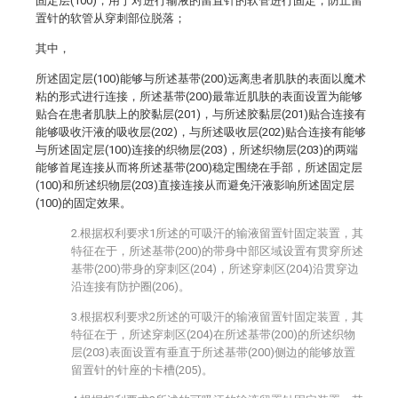
固定层(100)，用于对进行输液的留置针的软管进行固定，防止留
置针的软管从穿刺部位脱落；
其中，
所述固定层(100)能够与所述基带(200)远离患者肌肤的表面以魔术
粘的形式进行连接，所述基带(200)最靠近肌肤的表面设置为能够
贴合在患者肌肤上的胶黏层(201)，与所述胶黏层(201)贴合连接有
能够吸收汗液的吸收层(202)，与所述吸收层(202)贴合连接有能够
与所述固定层(100)连接的织物层(203)，所述织物层(203)的两端
能够首尾连接从而将所述基带(200)稳定围绕在手部，所述固定层
(100)和所述织物层(203)直接连接从而避免汗液影响所述固定层
(100)的固定效果。
2.根据权利要求1所述的可吸汗的输液留置针固定装置，其
特征在于，所述基带(200)的带身中部区域设置有贯穿所述
基带(200)带身的穿刺区(204)，所述穿刺区(204)沿贯穿边
沿连接有防护圈(206)。
3.根据权利要求2所述的可吸汗的输液留置针固定装置，其
特征在于，所述穿刺区(204)在所述基带(200)的所述织物
层(203)表面设置有垂直于所述基带(200)侧边的能够放置
留置针的针座的卡槽(205)。