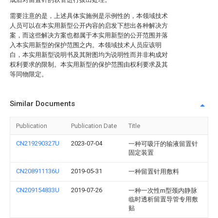
需要注意的是，上述具体实施例是示例性的，本领域技术
人员可以在本实用新型公开内容的启发下想出各种解决方
案，而这些解决方案也都属于本实用新型的公开范围并落
入本实用新型的保护范围之内。本领域技术人员应该明
白，本实用新型说明书及其附图均为说明性而并非构成对
权利要求的限制。本实用新型的保护范围由权利要求及其
等同物限定。
Similar Documents
Publication
Publication Date
Title
CN219290327U
2023-07-04
一种可吸汗的输液留置针
固定装置
CN208911136U
2019-05-31
一种留置针用敷料
CN209154833U
2019-07-26
一种一次性m型颈内静脉
临时透析留置导管专用敷
贴