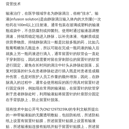
背景技术
输液治疗，在医学领域学名为静脉滴注，俗称“挂水”。输
液(infusion solution)是由静脉滴注输入体内的大剂量(一次
给药在100ml以上)注射液。通常包装在玻璃或塑料的输液
瓶或袋中，不含防腐剂或抑菌剂。使用时通过输液器调整
滴速，持续而稳定地进入静脉，以补充体液、电解质或提
供营养物质。持续静脉滴注一般是比较多瓶的药，比如几
瓶葡萄糖加几瓶盐水，所以可能在完成一瓶药液的输入后
就换上另一瓶药液进行滴入，通常留置针的软管会一直处
于穿刺部位，因此就需要对留在穿刺部位的留置针的软管
进行固定，避免在长时间的滴注中针头从静脉处脱落，反
复对脱落的针头在患者静脉处进行插入既是对患者造成额
外伤害，也是对医护人员工作量的额外增加，因此，在静
脉滴入的过程中，通常会使用相应的医疗用具对留置针进
行固定保持，例如现在常用的输液贴，在留置针的软管穿
刺于患者静脉处时，利用输液贴将留置针的针座部分固定
在手背肌肤上，防止留置针脱落。
现有技术中如公开号为CN212973259U的专利文献所提出
的一种带输液贴的无菌透明敷贴，包括防粘纸，所述防粘
纸上设置有留置针贴膜，所述留置针贴膜上设置有输液
贴，所述输液贴连接有贴纸并贴于留置针贴膜上，所述留