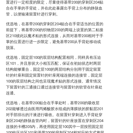
置进行一定程度的限定，尽量使得基带200的穿刺区204贴
合在手掌的手背处，并在此处暴露出手背上分布的静脉血
管，以便输液留置针进行穿刺。
优选地，在基带200的穿刺区204贴合在手背适当的位置的
前提下，将基带200的织物层203的两端上设置的第二粘接
区210彼此以魔术粘的形式连接，从而对基带200相对于手
掌的位置进行进一步限定，避免基带200从手背处移动或
脱落。
优选地，固定层100的双层结构配置相同，同样具有压迫
区101，并且形状大小相互匹配，保证在初始状态时两层
结构能够重合，固定层100的两层结构分别用于固定留置
针的针座和固定留置针的针座尾端连接的连接管，固定层
100的双层结构之间也呈现魔术贴的形式连接。通常情况
下留置针的三通接口通过连接管与留置针的软管在针座处
连通。
优选地，在基带200贴合在手掌处时，基带200的吸收层
202能够透过由医用丙烯酸胶水组成的薄膜状的胶黏层201
对手部排出的汗液进行吸收。在留置针穿刺进入手背处穿
刺区204的静脉血管内时，留置针的针座放置在穿刺区204
连接的卡槽205内，再使用固定层100其中一层按照固定层
100的压迫区101和基带200的穿刺区204相对应的方式将留