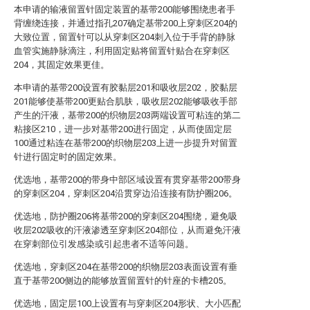
本申请的输液留置针固定装置的基带200能够围绕患者手
背缠绕连接，并通过指孔207确定基带200上穿刺区204的
大致位置，留置针可以从穿刺区204刺入位于手背的静脉
血管实施静脉滴注，利用固定贴将留置针贴合在穿刺区
204，其固定效果更佳。
本申请的基带200设置有胶黏层201和吸收层202，胶黏层
201能够使基带200更贴合肌肤，吸收层202能够吸收手部
产生的汗液，基带200的织物层203两端设置可粘连的第二
粘接区210，进一步对基带200进行固定，从而使固定层
100通过粘连在基带200的织物层203上进一步提升对留置
针进行固定时的固定效果。
优选地，基带200的带身中部区域设置有贯穿基带200带身
的穿刺区204，穿刺区204沿贯穿边沿连接有防护圈206。
优选地，防护圈206将基带200的穿刺区204围绕，避免吸
收层202吸收的汗液渗透至穿刺区204部位，从而避免汗液
在穿刺部位引发感染或引起患者不适等问题。
优选地，穿刺区204在基带200的织物层203表面设置有垂
直于基带200侧边的能够放置留置针的针座的卡槽205。
优选地，固定层100上设置有与穿刺区204形状、大小匹配