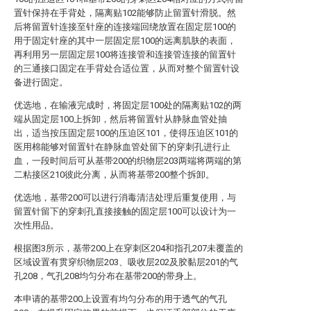
置针保持在手背处，隔离贴102能够防止留置针滑脱。然
后将留置针连接至针座的连接端回绕放置在固定层100的
用于固定针座的其中一层固定层100的远离肌肤的表面，
再利用另一层固定层100将连接管和连接管连接的留置针
的三通接口固定在手背处合适位置，从而对整个留置针设
备进行固定。
优选地，在输液完成时，将固定层100处的隔离贴102的两
端从固定层100上拆卸，然后将留置针从静脉血管处抽
出，适当按压固定层100的压迫区101，使得压迫区101的
医用棉能够对留置针在静脉血管处留下的穿刺孔进行止
血，一段时间后可从基带200的织物层203两端将两端的第
二粘接区210彼此分离，从而将基带200整个拆卸。
优选地，基带200可以进行消毒清洁处理后重复使用，与
留置针留下的穿刺孔直接接触的固定层100可以设计为一
次性用品。
根据图3所示，基带200上在穿刺区204和指孔207未覆盖的
区域设置有贯穿织物层203、吸收层202及胶黏层201的气
孔208，气孔208均匀分布在基带200的带身上。
本申请的基带200上设置有均匀分布的用于透气的气孔