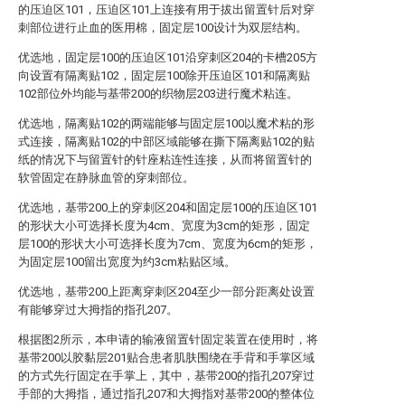
的压迫区101，压迫区101上连接有用于拔出留置针后对穿
刺部位进行止血的医用棉，固定层100设计为双层结构。
优选地，固定层100的压迫区101沿穿刺区204的卡槽205方
向设置有隔离贴102，固定层100除开压迫区101和隔离贴
102部位外均能与基带200的织物层203进行魔术粘连。
优选地，隔离贴102的两端能够与固定层100以魔术粘的形
式连接，隔离贴102的中部区域能够在撕下隔离贴102的贴
纸的情况下与留置针的针座粘连性连接，从而将留置针的
软管固定在静脉血管的穿刺部位。
优选地，基带200上的穿刺区204和固定层100的压迫区101
的形状大小可选择长度为4cm、宽度为3cm的矩形，固定
层100的形状大小可选择长度为7cm、宽度为6cm的矩形，
为固定层100留出宽度为约3cm粘贴区域。
优选地，基带200上距离穿刺区204至少一部分距离处设置
有能够穿过大拇指的指孔207。
根据图2所示，本申请的输液留置针固定装置在使用时，将
基带200以胶黏层201贴合患者肌肤围绕在手背和手掌区域
的方式先行固定在手掌上，其中，基带200的指孔207穿过
手部的大拇指，通过指孔207和大拇指对基带200的整体位