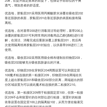
208，在提升固定效果的前提下，也保证手部部位的干爽
透气，增加患者的舒适度。
优选地，胶黏层201采用医用丙烯酸胶水涂覆在吸收层202
靠近肌肤的表面，胶黏层201在靠近肌肤的表面粘接有隔
离纸。
优选地，在对基带200进行消毒清洁等处理时，基带200上
涂覆的胶黏层201可利用常用的消毒用品乙醇(酒精)进行溶
解，在清洁、消毒完成后重新涂覆上胶黏层201，然后再
次使用隔离纸将胶黏层201封贴住，以供基带200进行二次
使用。
优选地，吸收层202采用医用级全棉布缝制在织物层203，
吸收层202能够充分吸收肌肤渗出的汗液。
优选地，织物层203在穿刺区204周围设置可以和固定层
100魔术粘连接的第一粘接区209，织物层203在两端在长
度上超出胶黏层201和吸收层202部分距离，两端超出的部
分区域设置为可以彼此魔术粘连接的第二粘接区210。
优选地，第一粘接区209用于粘接固定层100，但第一粘接
区209不会和留置针的任何部位进行粘接，留置针的粘接
依靠设置在固定层100上的隔离贴102，从而方便在输液完
成后对留置针的软管进行拔出处理。