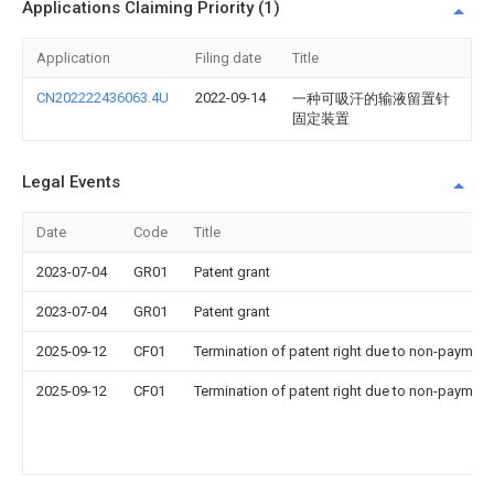
Applications Claiming Priority (1)
Application
Filing date
Title
CN202222436063.4U
2022-09-14
一种可吸汗的输液留置针
固定装置
Legal Events
Date
Code
Title
2023-07-04
GR01
Patent grant
2023-07-04
GR01
Patent grant
2025-09-12
CF01
Termination of patent right due to non-payment
2025-09-12
CF01
Termination of patent right due to non-payment