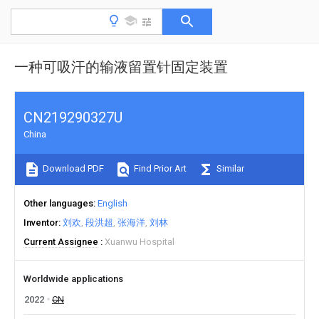
一种可吸汗的输液留置针固定装置
CN219290327U
China
Download PDF
Find Prior Art
Similar
Other languages
English
Inventor
刘欢
段洪超
张海洋
刘林
Current Assignee
Xuanwu Hospital
Worldwide applications
2022
CN