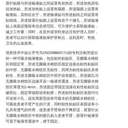
置针贴膜与所述输液贴之间设置有加热层，所述加热层包
括加热贴，所述加热贴上设置有隔膜，所述隔膜上设置有
输液贴，其特征在于，所述输液贴与所述贴纸之间设置有
刻痕线，所述留置针贴膜上设置有若干个微孔，所述输液
贴上表面还预留有信息填写区。可方便护士获取输液贴，
减少工作量；同时，在意外拔管时身边没有护理人员时，
患者可以自行获取输液贴保护穿刺点，达到及时、有效、
卫生的止血效果。
现有技术中如公开号为CN209884511U的专利文献所提出
的一种可吸水输液敷贴，包括粘性粘贴区、无菌吸水棉纺
区和固定带，所述无菌吸水棉纺区固定连接在粘性粘贴区
的中部，无菌吸水棉纺区无粘性，四周为粘性粘贴区具有
粘性，所述无菌吸水棉纺区中部开设有圆孔，所述圆孔与
无菌吸水棉纺区边缘开设一输液管通道，所述无菌吸水棉
纺区厚度为2-4mm，所述固定带固定连接在粘性粘贴区边
缘部位，固定带端部设有粘胶；所述粘性粘贴区表面均匀
开设有小孔，该实用新型设有可吸水的无菌吸水棉纺区，
可吸收患者手臂产生的汗渍，同时粘性粘贴区表面设有小
孔具有透气的作用，使患者手臂保持干爽舒适，留置针从
无菌吸水棉纺区中部的圆孔刺入患者手臂，留置针输液管
可置于输液管通道中，便于固定。