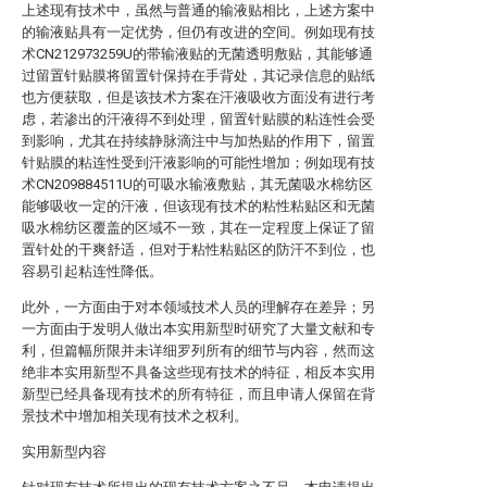
上述现有技术中，虽然与普通的输液贴相比，上述方案中
的输液贴具有一定优势，但仍有改进的空间。例如现有技
术CN212973259U的带输液贴的无菌透明敷贴，其能够通
过留置针贴膜将留置针保持在手背处，其记录信息的贴纸
也方便获取，但是该技术方案在汗液吸收方面没有进行考
虑，若渗出的汗液得不到处理，留置针贴膜的粘连性会受
到影响，尤其在持续静脉滴注中与加热贴的作用下，留置
针贴膜的粘连性受到汗液影响的可能性增加；例如现有技
术CN209884511U的可吸水输液敷贴，其无菌吸水棉纺区
能够吸收一定的汗液，但该现有技术的粘性粘贴区和无菌
吸水棉纺区覆盖的区域不一致，其在一定程度上保证了留
置针处的干爽舒适，但对于粘性粘贴区的防汗不到位，也
容易引起粘连性降低。
此外，一方面由于对本领域技术人员的理解存在差异；另
一方面由于发明人做出本实用新型时研究了大量文献和专
利，但篇幅所限并未详细罗列所有的细节与内容，然而这
绝非本实用新型不具备这些现有技术的特征，相反本实用
新型已经具备现有技术的所有特征，而且申请人保留在背
景技术中增加相关现有技术之权利。
实用新型内容