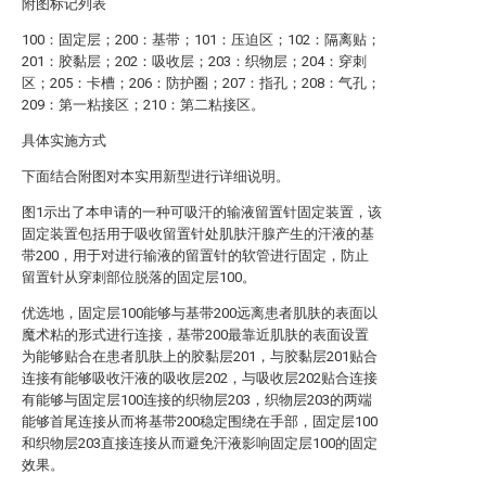
附图标记列表
100：固定层；200：基带；101：压迫区；102：隔离贴；
201：胶黏层；202：吸收层；203：织物层；204：穿刺
区；205：卡槽；206：防护圈；207：指孔；208：气孔；
209：第一粘接区；210：第二粘接区。
具体实施方式
下面结合附图对本实用新型进行详细说明。
图1示出了本申请的一种可吸汗的输液留置针固定装置，该
固定装置包括用于吸收留置针处肌肤汗腺产生的汗液的基
带200，用于对进行输液的留置针的软管进行固定，防止
留置针从穿刺部位脱落的固定层100。
优选地，固定层100能够与基带200远离患者肌肤的表面以
魔术粘的形式进行连接，基带200最靠近肌肤的表面设置
为能够贴合在患者肌肤上的胶黏层201，与胶黏层201贴合
连接有能够吸收汗液的吸收层202，与吸收层202贴合连接
有能够与固定层100连接的织物层203，织物层203的两端
能够首尾连接从而将基带200稳定围绕在手部，固定层100
和织物层203直接连接从而避免汗液影响固定层100的固定
效果。