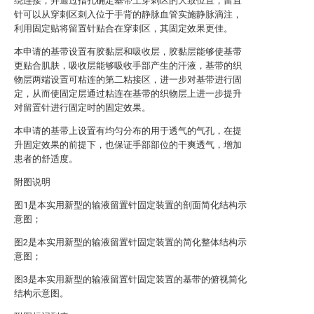
绕连接，并通过指孔确定基带上穿刺区的大致位置，留置
针可以从穿刺区刺入位于手背的静脉血管实施静脉滴注，
利用固定贴将留置针贴合在穿刺区，其固定效果更佳。
本申请的基带设置有胶黏层和吸收层，胶黏层能够使基带
更贴合肌肤，吸收层能够吸收手部产生的汗液，基带的织
物层两端设置可粘连的第二粘接区，进一步对基带进行固
定，从而使固定层通过粘连在基带的织物层上进一步提升
对留置针进行固定时的固定效果。
本申请的基带上设置有均匀分布的用于透气的气孔，在提
升固定效果的前提下，也保证手部部位的干爽透气，增加
患者的舒适度。
附图说明
图1是本实用新型的输液留置针固定装置的剖面简化结构示
意图；
图2是本实用新型的输液留置针固定装置的简化整体结构示
意图；
图3是本实用新型的输液留置针固定装置的基带的俯视简化
结构示意图。