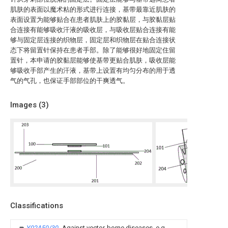
肌肤的表面以魔术粘的形式进行连接，基带最靠近肌肤的
表面设置为能够贴合在患者肌肤上的胶黏层，与胶黏层贴
合连接有能够吸收汗液的吸收层，与吸收层贴合连接有能
够与固定层连接的织物层，固定层和织物层在贴合连接状
态下将留置针保持在患者手部。除了能够很好地固定住留
置针，本申请的胶黏层能够使基带更贴合肌肤，吸收层能
够吸收手部产生的汗液，基带上设置有均匀分布的用于透
气的气孔，也保证手部部位的干爽透气。
Images (
3
)
Classifications
Y02A50/30
Against vector-borne diseases, e.g.