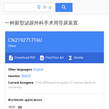
一种新型泌尿外科手术用导尿装置
CN219271716U
China
Download PDF
Find Prior Art
Similar
Other languages
English
Inventor
郭桂军
Current Assignee
First Affiliated Hospital of Gannan Medical
University
Worldwide applications
2022
CN