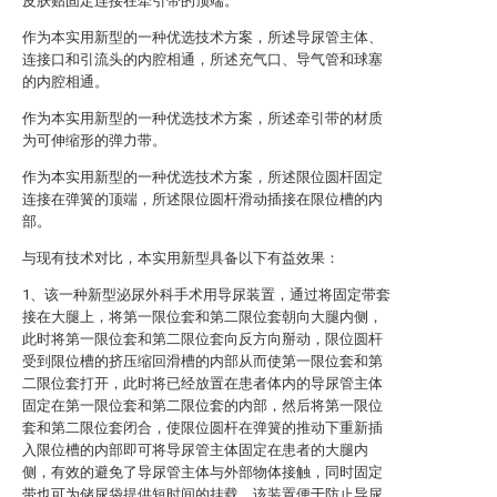
皮肤贴固定连接在牵引带的顶端。
作为本实用新型的一种优选技术方案，所述导尿管主体、
连接口和引流头的内腔相通，所述充气口、导气管和球塞
的内腔相通。
作为本实用新型的一种优选技术方案，所述牵引带的材质
为可伸缩形的弹力带。
作为本实用新型的一种优选技术方案，所述限位圆杆固定
连接在弹簧的顶端，所述限位圆杆滑动插接在限位槽的内
部。
与现有技术对比，本实用新型具备以下有益效果：
1、该一种新型泌尿外科手术用导尿装置，通过将固定带套
接在大腿上，将第一限位套和第二限位套朝向大腿内侧，
此时将第一限位套和第二限位套向反方向掰动，限位圆杆
受到限位槽的挤压缩回滑槽的内部从而使第一限位套和第
二限位套打开，此时将已经放置在患者体内的导尿管主体
固定在第一限位套和第二限位套的内部，然后将第一限位
套和第二限位套闭合，使限位圆杆在弹簧的推动下重新插
入限位槽的内部即可将导尿管主体固定在患者的大腿内
侧，有效的避免了导尿管主体与外部物体接触，同时固定
带也可为储尿袋提供短时间的挂载，该装置便于防止导尿