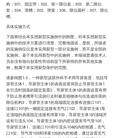
构；301、固定带；302、第一限位套；303、第二限位
套；304、滑槽；305、弹簧；306、限位圆杆；307、限位
槽。
具体实施方式
下面将结合本实用新型实施例中的附图，对本实用新型实
施例中的技术方案进行清楚、完整地描述，显然，所描述
的实施例仅仅是本实用新型一部分实施例，而不是全部的
实施例。基于本实用新型中的实施例，本领域普通技术人
员在没有做出创造性劳动前提下所获得的所有其他实施
例，都属于本实用新型保护的范围。
请参阅图1-5，一种新型泌尿外科手术用导尿装置，包括导
尿管主体1，导尿管主体1的表面设置有防止导尿管主体1
在引流时脱落的固定装置2，导尿管主体1的表面设置有用
于防止患者携带引流袋行走时被其他物体勾住造成伤害的
限位机构3，导尿管主体1的底端固定连接有连接口101，
连接口101的一侧固定连接有充气口102，导尿管主体1靠
近顶端的表面固定连接有球塞103，导尿管主体1的顶端开
设有引流头104，导尿管主体1的内腔设置有导气管105，
导尿管主体1、连接口101和引流头104的内腔相通，充气
口102、导气管105和球塞103的内腔相通，通过设置充气