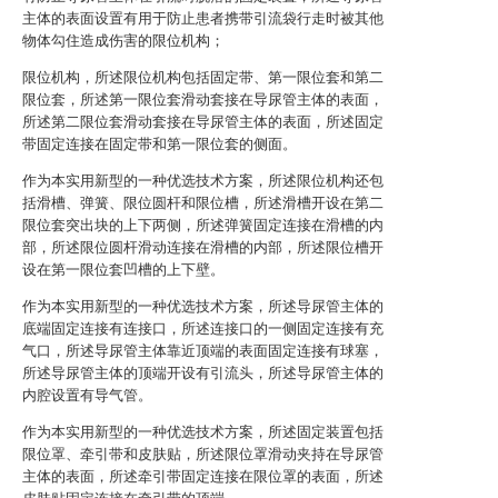
主体的表面设置有用于防止患者携带引流袋行走时被其他
物体勾住造成伤害的限位机构；
限位机构，所述限位机构包括固定带、第一限位套和第二
限位套，所述第一限位套滑动套接在导尿管主体的表面，
所述第二限位套滑动套接在导尿管主体的表面，所述固定
带固定连接在固定带和第一限位套的侧面。
作为本实用新型的一种优选技术方案，所述限位机构还包
括滑槽、弹簧、限位圆杆和限位槽，所述滑槽开设在第二
限位套突出块的上下两侧，所述弹簧固定连接在滑槽的内
部，所述限位圆杆滑动连接在滑槽的内部，所述限位槽开
设在第一限位套凹槽的上下壁。
作为本实用新型的一种优选技术方案，所述导尿管主体的
底端固定连接有连接口，所述连接口的一侧固定连接有充
气口，所述导尿管主体靠近顶端的表面固定连接有球塞，
所述导尿管主体的顶端开设有引流头，所述导尿管主体的
内腔设置有导气管。
作为本实用新型的一种优选技术方案，所述固定装置包括
限位罩、牵引带和皮肤贴，所述限位罩滑动夹持在导尿管
主体的表面，所述牵引带固定连接在限位罩的表面，所述