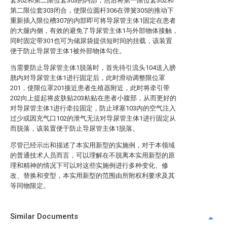
套302和第二限位套303的内部，然后将第一限位套302和
第二限位套303闭合，使限位圆杆306在弹簧305的推动下
重新插入限位槽307的内部即可将导尿管主体1固定在患者
的大腿内侧，有效的避免了导尿管主体1与外部物体接触，
同时固定带301也可为储尿袋提供短时间的挂载，该装置
便于防止导尿管主体1被外部物体勾住。
当需要防止导尿管主体1脱落时，首先待引流头104送入膀
胱内对导尿管主体1进行固定后，此时滑动调整限位罩
201，使限位罩201接近患者生殖器附近，此时将牵引带
202向上提起将皮肤贴203粘贴在患者小腹部，从而更好的
对导尿管主体1进行牵拉固定，防止球塞103内的空气注入
过少或因充气口102的泄气无法对导尿管主体1进行固定从
而脱落，该装置便于防止导尿管主体1脱落。
尽管已经示出和描述了本实用新型的实施例，对于本领域
的普通技术人员而言，可以理解在不脱离本实用新型的原
理和精神的情况下可以对这些实施例进行多种变化、修
改、替换和变型，本实用新型的范围由所附权利要求及其
等同物限定。
Similar Documents