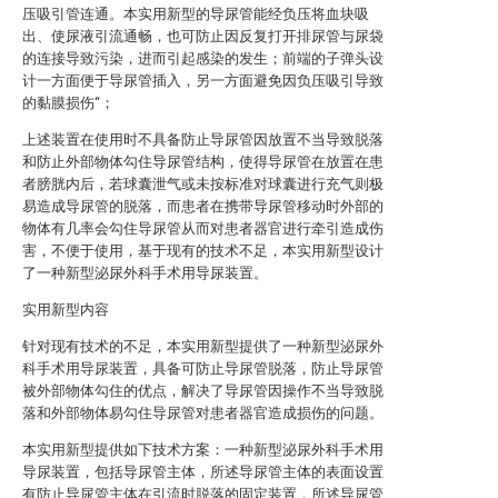
压吸引管连通。本实用新型的导尿管能经负压将血块吸
出、使尿液引流通畅，也可防止因反复打开排尿管与尿袋
的连接导致污染，进而引起感染的发生；前端的子弹头设
计一方面便于导尿管插入，另一方面避免因负压吸引导致
的黏膜损伤“；
上述装置在使用时不具备防止导尿管因放置不当导致脱落
和防止外部物体勾住导尿管结构，使得导尿管在放置在患
者膀胱内后，若球囊泄气或未按标准对球囊进行充气则极
易造成导尿管的脱落，而患者在携带导尿管移动时外部的
物体有几率会勾住导尿管从而对患者器官进行牵引造成伤
害，不便于使用，基于现有的技术不足，本实用新型设计
了一种新型泌尿外科手术用导尿装置。
实用新型内容
针对现有技术的不足，本实用新型提供了一种新型泌尿外
科手术用导尿装置，具备可防止导尿管脱落，防止导尿管
被外部物体勾住的优点，解决了导尿管因操作不当导致脱
落和外部物体易勾住导尿管对患者器官造成损伤的问题。
本实用新型提供如下技术方案：一种新型泌尿外科手术用
导尿装置，包括导尿管主体，所述导尿管主体的表面设置
有防止导尿管主体在引流时脱落的固定装置，所述导尿管