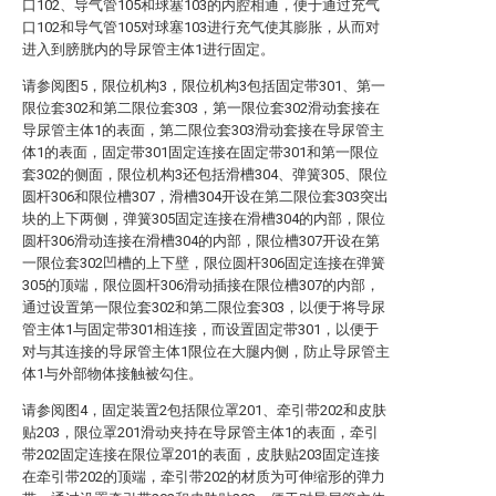
口102、导气管105和球塞103的内腔相通，便于通过充气
口102和导气管105对球塞103进行充气使其膨胀，从而对
进入到膀胱内的导尿管主体1进行固定。
请参阅图5，限位机构3，限位机构3包括固定带301、第一
限位套302和第二限位套303，第一限位套302滑动套接在
导尿管主体1的表面，第二限位套303滑动套接在导尿管主
体1的表面，固定带301固定连接在固定带301和第一限位
套302的侧面，限位机构3还包括滑槽304、弹簧305、限位
圆杆306和限位槽307，滑槽304开设在第二限位套303突出
块的上下两侧，弹簧305固定连接在滑槽304的内部，限位
圆杆306滑动连接在滑槽304的内部，限位槽307开设在第
一限位套302凹槽的上下壁，限位圆杆306固定连接在弹簧
305的顶端，限位圆杆306滑动插接在限位槽307的内部，
通过设置第一限位套302和第二限位套303，以便于将导尿
管主体1与固定带301相连接，而设置固定带301，以便于
对与其连接的导尿管主体1限位在大腿内侧，防止导尿管主
体1与外部物体接触被勾住。
请参阅图4，固定装置2包括限位罩201、牵引带202和皮肤
贴203，限位罩201滑动夹持在导尿管主体1的表面，牵引
带202固定连接在限位罩201的表面，皮肤贴203固定连接
在牵引带202的顶端，牵引带202的材质为可伸缩形的弹力