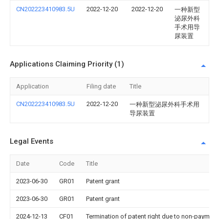
CN202223410983.5U
2022-12-20
2022-12-20
一种新型
泌尿外科
手术用导
尿装置
Applications Claiming Priority (1)
Application
Filing date
Title
CN202223410983.5U
2022-12-20
一种新型泌尿外科手术用
导尿装置
Legal Events
Date
Code
Title
2023-06-30
GR01
Patent grant
2023-06-30
GR01
Patent grant
2024-12-13
CF01
Termination of patent right due to non-payment