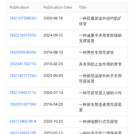
Publication
Publication Date
Title
CN210750826U
2020-06-16
一种双囊尿道外括约肌扩
张管
CN221691355U
2024-09-13
一种减重手术用胃部辅助
支撑装置
CN205434659U
2016-08-10
一种男性专用导尿管
CN204170277U
2015-02-25
具有局部止血作用的胃管
CN219271716U
2023-06-30
一种新型泌尿外科手术用
导尿装置
CN210992517U
2020-07-14
一种导尿管置入辅助小件
CN205163759U
2016-04-20
一种尿失禁患者用导尿装
置
CN111803781A
2020-10-23
一种伸缩爬行式导尿管
CN112843375B
2025-02-11
一种抗返流造口灌肠装置