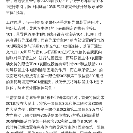
带，通过设置牵引带202和皮肤贴203，便于对导尿管主体
1进行牵引，防止因球塞103泄气或未完全涨开导致导尿管
主体1脱落。
工作原理，当一种新型泌尿外科手术用导尿装置使用时，
初始状态时，导尿管主体1的下表面固定连接有连接口
101，且导尿管主体1的顶端开设有引流头104，以便于对
患者进行导尿处理，而在导尿管主体1的内部设置的导气管
105两端分别与球塞103和充气口102相连接，以便于通过
充气口102和导气管105对球塞103进行充气使其在膀胱内
膨胀对导尿管主体1进行防脱固定，而导尿管主体1表面滑
动夹持的限位罩201表面也设置有牵引带202和皮肤贴203
对导尿管主体1起到辅助固定的作用，而在导尿管主体1的
表面还滑动套接有由第一限位套302和第二限位套303组成
的圆筒与固定带301相连接，以便于度将导尿管主体1进行
限位，防止被外部物体勾住；
当需要防止导尿管主体1被外部物体勾住时，首先将固定带
301套接在大腿上，将第一限位套302和第二限位套303朝
向大腿内侧，此时将第一限位套302和第二限位套303向反
方向掰动，限位圆杆306受到限位槽307的挤压缩回滑槽
304的内部从而使第一限位套302和第二限位套303打开，
此时将已经放置在患者体内的导尿管主体1固定在第一限位