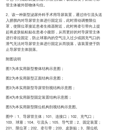
管主体被外部物体勾住。
2、该一种新型泌尿外科手术用导尿装置，通过待引流头送
入膀胱内对导尿管主体进行固定后，此时滑动调整限位
罩，使限位罩接近患者生殖器附近，此时将牵引带向上提
起将皮肤贴粘贴在患者小腹部，从而更好的对导尿管主体
进行牵拉固定，防止球塞内的空气注入过少或因充气口的
泄气无法对导尿管主体进行固定从而脱落，该装置便于防
止导尿管主体脱落。
附图说明
图1为本实用新型整体结构示意图；
图2为本实用新型正面结构示意图；
图3为本实用新型导尿管剖视结构示意图；
图4为本实用新型固定装置结构示意图；
图5为本实用新型限位机构剖视结构示意图。
图中：1、导尿管主体；101、连接口；102、充气口；
103、球塞；104、引流头；105、导气管；2、固定装置；
201、限位罩；202、牵引带；203、皮肤贴；3、限位机