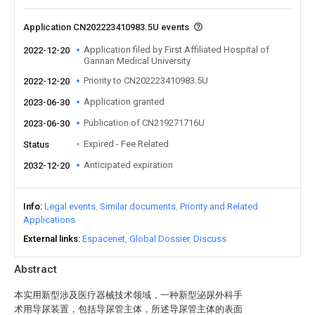
Application CN202223410983.5U events
Application filed by First Affiliated Hospital of
2022-12-20
Gannan Medical University
Priority to CN202223410983.5U
2022-12-20
Application granted
2023-06-30
Publication of CN219271716U
2023-06-30
Expired - Fee Related
Status
Anticipated expiration
2032-12-20
Info
Legal events
Similar documents
Priority and Related
Applications
External links
Espacenet
Global Dossier
Discuss
Abstract
本实用新型涉及医疗器械技术领域，一种新型泌尿外科手
术用导尿装置，包括导尿管主体，所述导尿管主体的表面