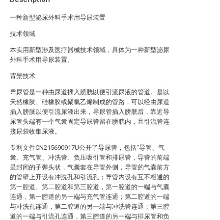
一种新型泌尿外科手术用导尿装置
技术领域
本实用新型涉及医疗器械技术领域，具体为一种新型泌尿
外科手术用导尿装置。
背景技术
导尿管是一种由尿道插入膀胱以便引流尿液的管道。是以
天然橡胶、硅橡胶或聚氯乙烯制成的管路，可以经由尿道
插入膀胱以便引流尿液出来，导尿管插入膀胱后，靠近导
尿管头端有一个气囊固定导尿管留在膀胱内，且引流管连
接尿袋收集尿液。
专利文件CN215690917U公开了导尿管，包括“导管、气
囊、充气管、冲洗管、负压吸引管和排尿管，导管的前端
呈封闭的子弹头状，气囊套在导管外侧，导管的气囊前方
的管壁上开设有冲洗孔和引流孔；导管内设有互不相通的
第一腔道、第二腔道和第三腔道，第一腔道的一端与气囊
连通，第一腔道的另一端与充气管连通；第二腔道的一端
与冲洗孔连通，第二腔道的另一端与冲洗管连通；第三腔
道的一端与引流孔连通，第三腔道的另一端与排尿管和负