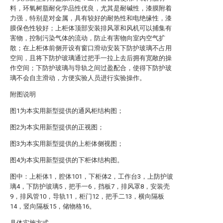
料，环氧树脂耐化学品性优良，尤其是耐碱性，漆膜附着
力强，特别是对金属，具有较好的耐热性和电绝缘性，漆
膜保色性较好；上柜体顶部安装排风罩和风机可以捕集有
害物，控制污染气体的流动，防止有害物向室内空气扩
散；在上柜体前侧开设有窗口滑动安装下防护玻璃不占用
空间，且将下防护玻璃通过把手一拉上去后拥有宽敞的操
作空间；下防护玻璃与导轨之间过盈配合，使得下防护玻
璃不会自主滑动，方便实验人员进行实验操作。
附图说明
图1为本实用新型提供的通风柜结构图；
图2为本实用新型提供的正视图；
图3为本实用新型提供的上柜体侧视图；
图4为本实用新型提供的下柜体结构图。
图中：上柜体1，腔体101，下柜体2，工作台3，上防护玻
璃4，下防护玻璃5，把手一6，挡板7，排风罩8，安装壳
9，排风管10，导轨11，柜门12，把手二13，横向隔板
14，竖向隔板15，储物格16。
具体实施方式