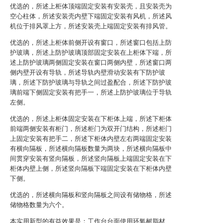
优选的，所述上柜体顶端固定安装有安装壳，且安装壳为
空心柱体，所述安装壳内壁下端固定安装有风机，所述风
机位于排风罩上方，所述安装壳上端固定安装有排风管。
优选的，所述上柜体前侧开设有窗口，所述窗口包括上防
护玻璃，所述上防护玻璃顶部固定安装在上柜体下端，所
述上防护玻璃两侧固定安装在窗口两侧内壁，所述窗口两
侧内壁开设有导轨，所述导轨内壁滑动安装有下防护玻
璃，所述下防护玻璃与导轨之间过盈配合，所述下防护玻
璃前端下侧固定安装有把手一，所述上防护玻璃位于导轨
左侧。
优选的，所述上柜体固定安装在下柜体上端，所述下柜体
前端两侧安装有柜门，所述柜门为双开门结构，所述柜门
上固定安装有把手二，所述下柜体内壁左右两端固定安装
有横向隔板，所述横向隔板数量为两块，所述横向隔板中
间贯穿安装有竖向隔板，所述竖向隔板上端固定安装在下
柜体内壁上侧，所述竖向隔板下端固定安装在下柜体内壁
下侧。
优选的，所述横向隔板和竖向隔板之间设有储物格，所述
储物格数量为六个。
本实用新型的有益效果是：工作台台面使用环氧树脂材