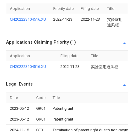
Application
Priority date
Filing date
Title
CN202223104516.XU
2022-11-23
2022-11-23
实验室用
通风柜
Applications Claiming Priority (1)
Application
Filing date
Title
CN202223104516.XU
2022-11-23
实验室用通风柜
Legal Events
Date
Code
Title
2023-05-12
GR01
Patent grant
2023-05-12
GR01
Patent grant
2024-11-15
CF01
Termination of patent right due to non-payment