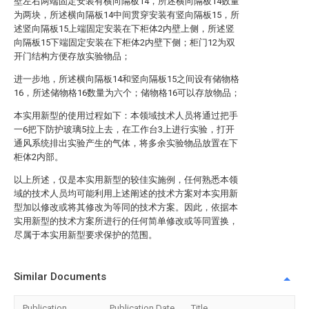
壁左右两端固定安装有横向隔板14，所述横向隔板14数量
为两块，所述横向隔板14中间贯穿安装有竖向隔板15，所
述竖向隔板15上端固定安装在下柜体2内壁上侧，所述竖
向隔板15下端固定安装在下柜体2内壁下侧；柜门12为双
开门结构方便存放实验物品；
进一步地，所述横向隔板14和竖向隔板15之间设有储物格
16，所述储物格16数量为六个；储物格16可以存放物品；
本实用新型的使用过程如下：本领域技术人员将通过把手
一6把下防护玻璃5拉上去，在工作台3上进行实验，打开
通风系统排出实验产生的气体，将多余实验物品放置在下
柜体2内部。
以上所述，仅是本实用新型的较佳实施例，任何熟悉本领
域的技术人员均可能利用上述阐述的技术方案对本实用新
型加以修改或将其修改为等同的技术方案。因此，依据本
实用新型的技术方案所进行的任何简单修改或等同置换，
尽属于本实用新型要求保护的范围。
Similar Documents
Publication
Publication Date
Title