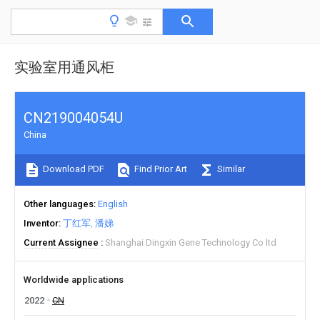
实验室用通风柜
CN219004054U
China
Download PDF
Find Prior Art
Similar
Other languages
English
Inventor
丁红军
潘娣
Current Assignee
Shanghai Dingxin Gene Technology Co ltd
Worldwide applications
2022
CN