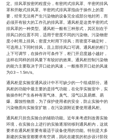
定。排风罩按密闭程度分，有密闭式排风罩、半密闭排风
罩和开敞式排风罩。半密闭式排风罩指由于操作上的需
要，经常无法将产生污染物的设备完全或部分地封闭，而
必须开有较大的工作孔的排风罩。通风柜是这类半密闭式
排风罩的一种类型。通风柜一般有三种形式，其区别在于
排风口的位置不同，适用于密度不同的污染物。污染物密
度小时用上排风；密度大时用下排风；而密度不确定时，
可选用上下同时排风，且上部排风口可调。通风柜的柜门
上下可调节，在操作许可条件下，柜门开启度越小越好，
这样在同样的排风量下有较好的效果。通风柜控制污染物
的能力主要取决于开口处的风速，一般推荐开口处的风速
为0.3～1.5m/s。
通风柜是实验室通风设计中不可缺少的一个组成部分。通
风柜的功能中最主要的是排气功能，在化学实验室中，实
验操作时产生各种有害气体、臭气、湿气以及易燃、易
爆、腐蚀性物质，为了保护使用者的安全，防止实验中的
污染物质向实验室扩散，在污染源附近要使用通风柜。
通风柜只担负实验台的辅助功能。近年来考虑到改善实验
环境，在实验台上进行的实验逐渐转移到通风柜内，这就
要求在通风柜里要有最适于设备使用的功能。特别是大多
新建的实验室都要求有空调，因此在建筑的初步设计阶段