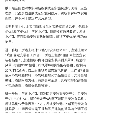
以下结合附图对本实用新型的优选实施例进行说明，应当
理解，此处所描述的优选实施例仅用于说明和解释本实用
新型，并不用于限定本实用新型。
参照附图1-4，本实用新型提供的实验室用通风柜，包括上
柜体1和下柜体2，所述上柜体1顶部设有通风装置，所述
上柜体1正面滑动安装有防护玻璃，所述下柜体2内部为储
物层。
进一步地，所述上柜体1内部开设有腔体101，所述上柜体
1底部固定安装有工作台3，所述上柜体1顶部内壁固定安
装有挡板7，所述挡板7内部固定安装有排风罩8，所述排
风罩8与腔体101相通；排风罩8可以捕集有害物，控制污
染气体的流动，防止有害物向室内空气扩散；工作台3台面
使用环氧树脂材料，环氧树脂耐化学品性优良，尤其是耐
碱性，漆膜附着力强，特别是对金属，具有较好的耐热性
和电绝缘性，漆膜保色性较好；
进一步地，所述上柜体1顶端固定安装有安装壳9，且安装
壳9为空心柱体，所述安装壳9内壁下端固定安装有风机，
所述风机位于排风罩8上方，所述安装壳9上端固定安装有
排风管10；通风管道是工业与民用建筑的通风与空调工程