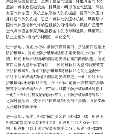
用金属或复合管道，是为了使空气流通，降低有害气体浓
度的一种市政基础设施，排风管10可以使空气流通，降低
有害气体浓度；风机是依靠输入的机械能，提高气体压力
并排送气体的机械，它是一种从动的流体机械，风机是中
国对气体压缩和气体输送机械的习惯简称；风机广泛用于
空气调节设备和家用电器设备中的冷却和通风；风机可以
防止上柜体1排出气体回流，净化空气；
进一步地，所述上柜体1前侧开设有窗口，所述窗口包括上
防护玻璃4，所述上防护玻璃4顶部固定安装在上柜体1下
端，所述上防护玻璃4两侧固定安装在窗口两侧内壁，所述
窗口两侧内壁开设有导轨11，所述导轨11内壁滑动安装有
下防护玻璃5，所述下防护玻璃5与导轨11之间过盈配合，
所述下防护玻璃5前端下侧固定安装有把手一6，所述上防
护玻璃4位于导轨11左侧；在上柜体1前侧开设有窗口滑动
安装下防护玻璃5不占用空间，且将下防护玻璃5通过把手
一6拉上去后拥有宽敞的操作空间；下防护玻璃5与导轨11
之间过盈配合，使得下防护玻璃5不会自主滑动，方便实验
人员进行实验操作；
进一步地，所述上柜体1固定安装在下柜体2上端，所述下
柜体2前端两侧安装有柜门12，所述柜门12为双开门结
构，所述柜门12上固定安装有把手二13，所述下柜体2内