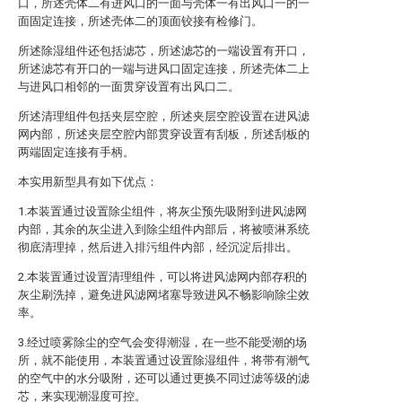
口，所述壳体二有进风口的一面与壳体一有出风口一的一
面固定连接，所述壳体二的顶面铰接有检修门。
所述除湿组件还包括滤芯，所述滤芯的一端设置有开口，
所述滤芯有开口的一端与进风口固定连接，所述壳体二上
与进风口相邻的一面贯穿设置有出风口二。
所述清理组件包括夹层空腔，所述夹层空腔设置在进风滤
网内部，所述夹层空腔内部贯穿设置有刮板，所述刮板的
两端固定连接有手柄。
本实用新型具有如下优点：
1.本装置通过设置除尘组件，将灰尘预先吸附到进风滤网
内部，其余的灰尘进入到除尘组件内部后，将被喷淋系统
彻底清理掉，然后进入排污组件内部，经沉淀后排出。
2.本装置通过设置清理组件，可以将进风滤网内部存积的
灰尘刷洗掉，避免进风滤网堵塞导致进风不畅影响除尘效
率。
3.经过喷雾除尘的空气会变得潮湿，在一些不能受潮的场
所，就不能使用，本装置通过设置除湿组件，将带有潮气
的空气中的水分吸附，还可以通过更换不同过滤等级的滤
芯，来实现潮湿度可控。