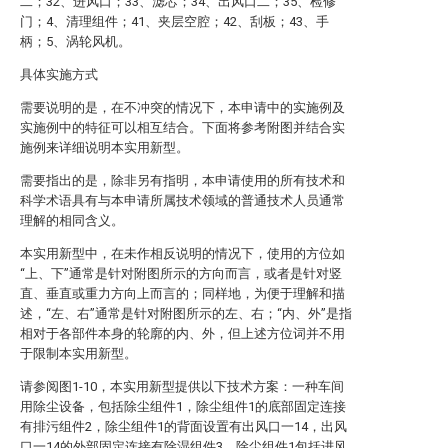
二；32、进风口；33、滤芯；34、出风口二；35、检修
门；4、清理组件；41、夹层空腔；42、刮板；43、手
柄；5、涡轮风机。
具体实施方式
需要说明的是，在不冲突的情况下，本申请中的实施例及
实施例中的特征可以相互结合。下面将参考附图并结合实
施例来详细说明本实用新型。
需要指出的是，除非另有指明，本申请使用的所有技术和
科学术语具有与本申请所属技术领域的普通技术人员通常
理解的相同含义。
本实用新型中，在未作相反说明的情况下，使用的方位如
“上、下”通常是针对附图所示的方向而言，或者是针对竖
直、垂直或重力方向上而言的；同样地，为便于理解和描
述，“左、右”通常是针对附图所示的左、右；“内、外”是指
相对于各部件本身的轮廓的内、外，但上述方位词并不用
于限制本实用新型。
请参阅图1-10，本实用新型提供以下技术方案：一种车间
用除尘设备，包括除尘组件1，除尘组件1的底部固定连接
有排污组件2，除尘组件1的背面设置有出风口一14，出风
口一14的外部固定连接有除湿组件3，除尘组件1包括进风