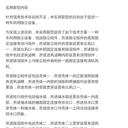
实用新型内容
针对现有技术存在的不足，本实用新型的目的在于提供一
种车间用除尘设备。
为实现上述目的，本实用新型提供了如下技术方案：一种
车间用除尘设备，包括除尘组件，所述除尘组件的底部固
定连接有排污组件，所述除尘组件的背面设置有出风口
一，所述出风口一的外部固定连接有除湿组件，所述除尘
组件包括进风滤网，所述进风滤网内部设置有清理组件，
所述除湿组件上与除尘组件相邻的一面固定连接有涡轮风
机。
所述除尘组件还包括壳体一，所述壳体一的正面顶部铰接
有进风滤网，所述壳体一内部的顶面和两侧面均设置有喷
雾器，所述壳体一的背面贯穿设置有出风口一。
所述排污组件包括储水箱，所述储水箱设置在壳体一内底
部，所述储水箱的侧面固定连接有排水口，所述排水口贯
穿壳体一和储水箱，所述排水口与壳体一之间活动连接有
排水口挡板。
所述除湿组件包括壳体二，所述壳体二上贯穿设置有进风