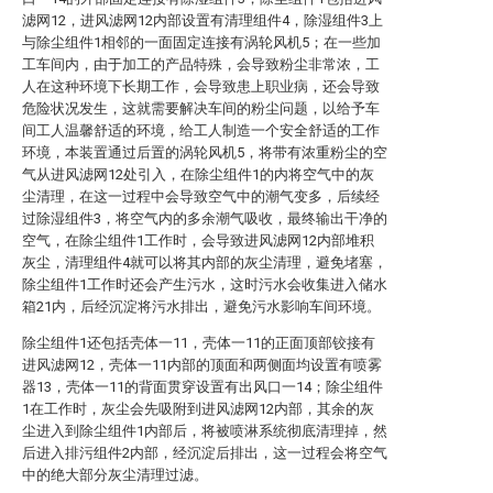
滤网12，进风滤网12内部设置有清理组件4，除湿组件3上
与除尘组件1相邻的一面固定连接有涡轮风机5；在一些加
工车间内，由于加工的产品特殊，会导致粉尘非常浓，工
人在这种环境下长期工作，会导致患上职业病，还会导致
危险状况发生，这就需要解决车间的粉尘问题，以给予车
间工人温馨舒适的环境，给工人制造一个安全舒适的工作
环境，本装置通过后置的涡轮风机5，将带有浓重粉尘的空
气从进风滤网12处引入，在除尘组件1的内将空气中的灰
尘清理，在这一过程中会导致空气中的潮气变多，后续经
过除湿组件3，将空气内的多余潮气吸收，最终输出干净的
空气，在除尘组件1工作时，会导致进风滤网12内部堆积
灰尘，清理组件4就可以将其内部的灰尘清理，避免堵塞，
除尘组件1工作时还会产生污水，这时污水会收集进入储水
箱21内，后经沉淀将污水排出，避免污水影响车间环境。
除尘组件1还包括壳体一11，壳体一11的正面顶部铰接有
进风滤网12，壳体一11内部的顶面和两侧面均设置有喷雾
器13，壳体一11的背面贯穿设置有出风口一14；除尘组件
1在工作时，灰尘会先吸附到进风滤网12内部，其余的灰
尘进入到除尘组件1内部后，将被喷淋系统彻底清理掉，然
后进入排污组件2内部，经沉淀后排出，这一过程会将空气
中的绝大部分灰尘清理过滤。