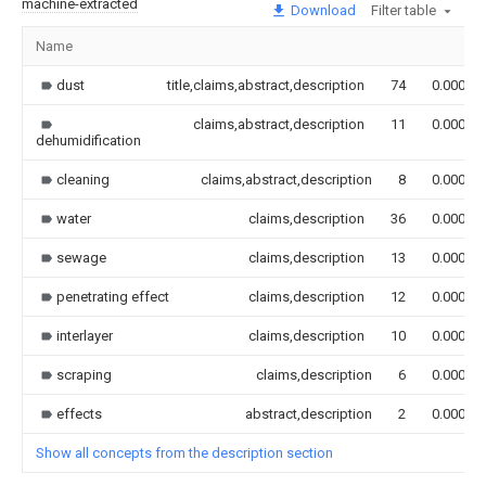
machine-extracted
Download
Filter table
Name
dust
title,claims,abstract,description
74
0.000
claims,abstract,description
11
0.000
dehumidification
cleaning
claims,abstract,description
8
0.000
water
claims,description
36
0.000
sewage
claims,description
13
0.000
penetrating effect
claims,description
12
0.000
interlayer
claims,description
10
0.000
scraping
claims,description
6
0.000
effects
abstract,description
2
0.000
Show all concepts from the description section