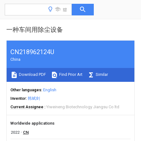
一种车间用除尘设备
CN218962124U
China
Download PDF
Find Prior Art
Similar
Other languages
English
Inventor
韩斌剑
Current Assignee
Yiweineng Biotechnology Jiangsu Co ltd
Worldwide applications
2022
CN