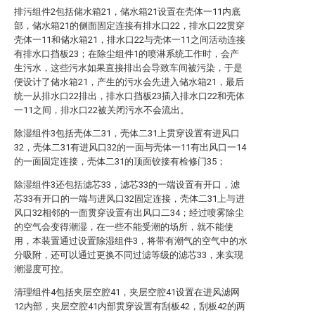
排污组件2包括储水箱21，储水箱21设置在壳体一11内底
部，储水箱21的侧面固定连接有排水口22，排水口22贯穿
壳体一11和储水箱21，排水口22与壳体一11之间活动连接
有排水口挡板23；在除尘组件1的喷淋系统工作时，会产
生污水，这些污水如果直接排出会导致车间被污染，于是
便设计了储水箱21，产生的污水会先进入储水箱21，最后
统一从排水口22排出，排水口挡板23插入排水口22和壳体
一11之间，排水口22被关闭污水不会流出。
除湿组件3包括壳体二31，壳体二31上贯穿设置有进风口
32，壳体二31有进风口32的一面与壳体一11有出风口一14
的一面固定连接，壳体二31的顶面铰接有检修门35；
除湿组件3还包括滤芯33，滤芯33的一端设置有开口，滤
芯33有开口的一端与进风口32固定连接，壳体二31上与进
风口32相邻的一面贯穿设置有出风口二34；经过喷雾除尘
的空气会变得潮湿，在一些不能受潮的场所，就不能使
用，本装置通过设置除湿组件3，将带有潮气的空气中的水
分吸附，还可以通过更换不同过滤等级的滤芯33，来实现
潮湿度可控。
清理组件4包括夹层空腔41，夹层空腔41设置在进风滤网
12内部，夹层空腔41内部贯穿设置有刮板42，刮板42的两