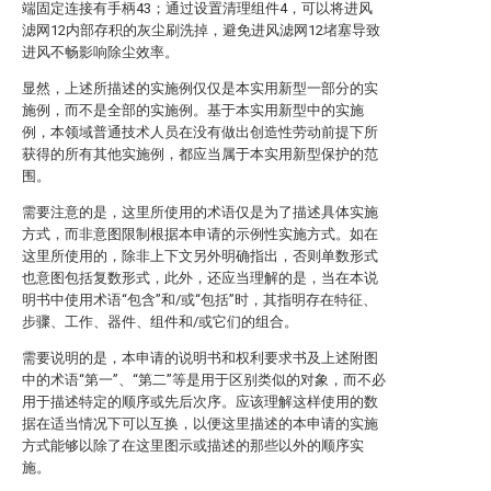
端固定连接有手柄43；通过设置清理组件4，可以将进风
滤网12内部存积的灰尘刷洗掉，避免进风滤网12堵塞导致
进风不畅影响除尘效率。
显然，上述所描述的实施例仅仅是本实用新型一部分的实
施例，而不是全部的实施例。基于本实用新型中的实施
例，本领域普通技术人员在没有做出创造性劳动前提下所
获得的所有其他实施例，都应当属于本实用新型保护的范
围。
需要注意的是，这里所使用的术语仅是为了描述具体实施
方式，而非意图限制根据本申请的示例性实施方式。如在
这里所使用的，除非上下文另外明确指出，否则单数形式
也意图包括复数形式，此外，还应当理解的是，当在本说
明书中使用术语“包含”和/或“包括”时，其指明存在特征、
步骤、工作、器件、组件和/或它们的组合。
需要说明的是，本申请的说明书和权利要求书及上述附图
中的术语“第一”、“第二”等是用于区别类似的对象，而不必
用于描述特定的顺序或先后次序。应该理解这样使用的数
据在适当情况下可以互换，以便这里描述的本申请的实施
方式能够以除了在这里图示或描述的那些以外的顺序实
施。