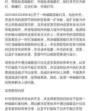
灯、明装轨道磁吸灯、吊线轨道磁吸灯，按灯具可分为射
灯、格栅灯、泛光灯条、吊线灯等。
2201420122459.4公开了一种磁吸面板灯具，包括外壳，
所述外壳的底部可拆卸的安装着一扩光板，该扩光板与外
壳之间形成容置空腔，且所述容置空腔内设置有发光元件
和电源组件，所述电源组件的输入端与市电连接，电源组
件的输出端电性连接至发光元件上；所述外壳的顶部固定
安装着至少一对灯顶磁铁块，所述磁吸面板灯具可安装在
与灯顶磁吸块相吸附的位置上；本实用新型的安装与拆除
的过程非常的简单，并且成本低廉；外壳的长度、宽度，
以及扩光板的长度、宽度均可以根据需要进行设计。
现有技术中通过磁吸设计仅仅是安装拆卸简单方便，以至
于灯板取下后并不能正常照亮，并且现有技术中的灯具需
要接线连接才可以使用，造成许多时间上浪费，不能离开
电源线进行使用，使用效果差。因此，急需一种磁吸灯板
结构来解决上述问题。
实用新型内容
针对现有技术存在的不足，本实用新型的目的在于提供一
种磁吸灯板结构，用以解决背景技术中通过磁吸设计仅仅
是安装拆卸简单方便，以至于灯板取下后并不能正常照