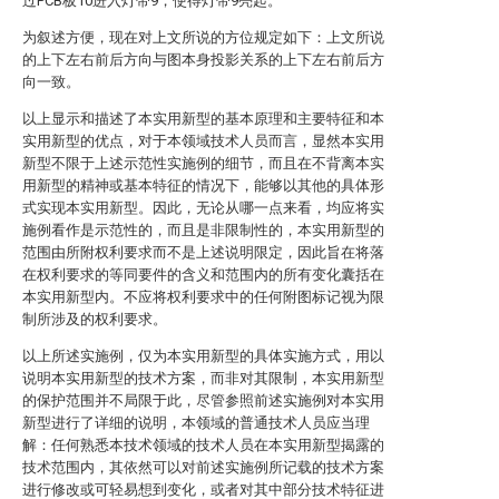
过PCB板10进入灯带9，使得灯带9亮起。
为叙述方便，现在对上文所说的方位规定如下：上文所说
的上下左右前后方向与图本身投影关系的上下左右前后方
向一致。
以上显示和描述了本实用新型的基本原理和主要特征和本
实用新型的优点，对于本领域技术人员而言，显然本实用
新型不限于上述示范性实施例的细节，而且在不背离本实
用新型的精神或基本特征的情况下，能够以其他的具体形
式实现本实用新型。因此，无论从哪一点来看，均应将实
施例看作是示范性的，而且是非限制性的，本实用新型的
范围由所附权利要求而不是上述说明限定，因此旨在将落
在权利要求的等同要件的含义和范围内的所有变化囊括在
本实用新型内。不应将权利要求中的任何附图标记视为限
制所涉及的权利要求。
以上所述实施例，仅为本实用新型的具体实施方式，用以
说明本实用新型的技术方案，而非对其限制，本实用新型
的保护范围并不局限于此，尽管参照前述实施例对本实用
新型进行了详细的说明，本领域的普通技术人员应当理
解：任何熟悉本技术领域的技术人员在本实用新型揭露的
技术范围内，其依然可以对前述实施例所记载的技术方案
进行修改或可轻易想到变化，或者对其中部分技术特征进