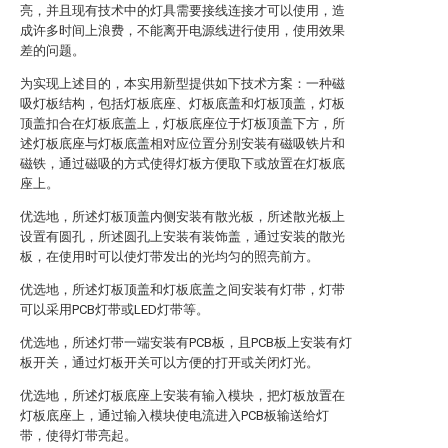
亮，并且现有技术中的灯具需要接线连接才可以使用，造
成许多时间上浪费，不能离开电源线进行使用，使用效果
差的问题。
为实现上述目的，本实用新型提供如下技术方案：一种磁
吸灯板结构，包括灯板底座、灯板底盖和灯板顶盖，灯板
顶盖扣合在灯板底盖上，灯板底座位于灯板顶盖下方，所
述灯板底座与灯板底盖相对应位置分别安装有磁吸铁片和
磁铁，通过磁吸的方式使得灯板方便取下或放置在灯板底
座上。
优选地，所述灯板顶盖内侧安装有散光板，所述散光板上
设置有圆孔，所述圆孔上安装有装饰盖，通过安装的散光
板，在使用时可以使灯带发出的光均匀的照亮前方。
优选地，所述灯板顶盖和灯板底盖之间安装有灯带，灯带
可以采用PCB灯带或LED灯带等。
优选地，所述灯带一端安装有PCB板，且PCB板上安装有灯
板开关，通过灯板开关可以方便的打开或关闭灯光。
优选地，所述灯板底座上安装有输入模块，把灯板放置在
灯板底座上，通过输入模块使电流进入PCB板输送给灯
带，使得灯带亮起。