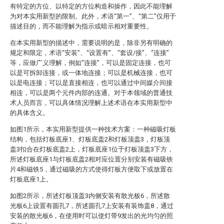
有特定的方位、以特定的方位构造和操作，因此不能理解
为对本实用新型的限制。此外，术语“第一”、“第二”仅用于
描述目的，而不能理解为指示或暗示相对重要性。
在本实用新型的描述中，需要说明的是，除非另有明确的
规定和限定，术语“安装”、“设置有”、“套设/接”、“连接”
等，应做广义理解，例如“连接”，可以是固定连接，也可
以是可拆卸连接，或一体地连接；可以是机械连接，也可
以是电连接；可以是直接相连，也可以通过中间媒介间接
相连，可以是两个元件内部的连通。对于本领域的普通技
术人员而言，可以具体情况理解上述术语在本实用新型中
的具体含义。
如图1所示，本实用新型提供一种技术方案：一种磁吸灯板
结构，包括灯板底座1、灯板底盖2和灯板顶盖3，灯板顶
盖3扣合在灯板底盖2上，灯板底座1位于灯板顶盖3下方，
所述灯板底座1与灯板底盖2相对应位置分别安装有磁吸铁
片4和磁铁5，通过磁吸的方式使得灯板方便取下或放置在
灯板底座1上。
如图2所示，所述灯板顶盖3内侧安装有散光板6，所述散
光板6上设置有圆孔7，所述圆孔7上安装有装饰盖8，通过
安装的散光板6，在使用时可以使灯带9发出的光均匀的照