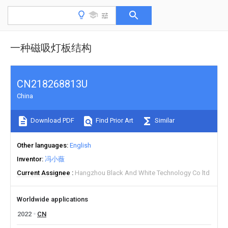
一种磁吸灯板结构
CN218268813U
China
Download PDF
Find Prior Art
Similar
Other languages
English
Inventor
冯小薇
Current Assignee
Hangzhou Black And White Technology Co ltd
Worldwide applications
2022
CN