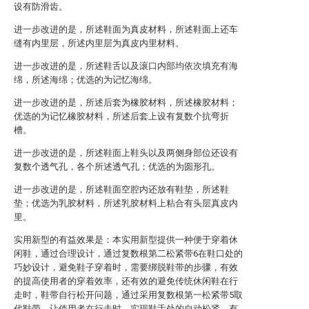
设有防滑齿。
进一步改进的是，所述鞋面为真皮材料，所述鞋面上还车
缝有内里层，所述内里层为真皮内里材料。
进一步改进的是，所述鞋舌以及滚口内部均依次填充有海
绵，所述海绵；优选的为记忆海绵。
进一步改进的是，所述后套为橡胶材料，所述橡胶材料；
优选的为记忆橡胶材料，所述后套上设有复数个抗弯折
槽。
进一步改进的是，所述鞋面上鞋头以及两侧身部位还设有
复数个透气孔，各个所述透气孔；优选的为圆形孔。
进一步改进的是，所述鞋面空腔内还放有鞋垫，所述鞋
垫；优选为乳胶材料，所述乳胶材料上粘合有头层真皮内
里。
实用新型的有益效果是：本实用新型提供一种便于穿着休
闲鞋，通过合理设计，通过复数根第二松紧带6在鞋口处的
巧妙设计，避免鞋子穿着时，需要绑脱鞋带的步骤，有效
的提高使用者的穿着效率，还有效的避免传统休闲鞋在行
走时，鞋带自行松开问题，通过采用复数根第一松紧带5取
代鞋带，让使用者在行走时，实现鞋舌处的自动松紧，有