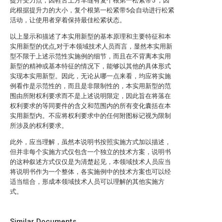
提升受力点，因鞋舌上方车缝有复个根第一松紧带5 ，因
此根据提升力的大小，复个根第一松紧带5会自动进行松紧
活动，让使用者穿着保持最佳松紧状态。
以上显示和描述了本实用新型的基本原理和主要特征和本
实用新型的优点,对于本领域技术人员而言，显然本实用新
型不限于上述示范性实施例的细节，而且在不背离本实用
新型的精神或基本特征的情况下，能够以其他的具体形式
实现本实用新型。因此，无论从哪一点来看，均应将实施
例看作是示范性的，而且是非限制性的，本实用新型的范
围由所附权利要求而不是上述说明限定，因此旨在将落在
权利要求的等同要件的含义和范围内的所有变化囊括在本
实用新型内。不应将权利要求中的任何附图标记视为限制
所涉及的权利要求。
此外，应当理解，虽然本说明书按照实施方式加以描述，
但并非每个实施方式仅包含一个独立的技术方案，说明书
的这种叙述方式仅仅是为清楚起见，本领域技术人员应当
将说明书作为一个整体，各实施例中的技术方案也可以经
适当组合，形成本领域技术人员可以理解的其他实施方
式。
Similar Documents