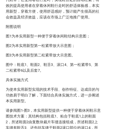
效的提高使用者在穿着休闲鞋行走时的舒适体验感，本实
用新型，穿着方便，使用舒适感好，预计能产生很高的社
会效益及经济效益，应该在市场上广泛地推广使用。
附图说明
图1为本实用新型一种便于穿着休闲鞋结构示意图；
图2为本实用新型第一松紧带放大示意图；
图3为本实用新型第二松紧带放大示意图。
图中：鞋底1、鞋面2、鞋舌3、滚口4、第一松紧带5、第
二松紧带6以及后套7。
具体实施方式
为使本实用新型实现的技术手段、创作特征、达成目的与
功效易于明白了解，下面结合具体实施方式，进一步阐述
本实用新型。
请参阅图1-图3，本实用新型提供一种便于穿着休闲鞋示意
图技术方案：其结构包括鞋底1、粘合于鞋底1上的鞋面
2，所述鞋面2由复数块裁片车缝连接组成，所述鞋面2上
车缝有鞋舌3、还包括车缝于鞋面2滚口部位的滚口4，所