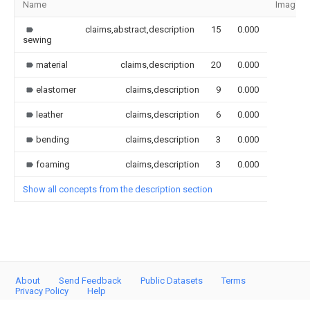
Name
Image
claims,abstract,description
15
0.000
sewing
material
claims,description
20
0.000
elastomer
claims,description
9
0.000
leather
claims,description
6
0.000
bending
claims,description
3
0.000
foaming
claims,description
3
0.000
Show all concepts from the description section
About
Send Feedback
Public Datasets
Terms
Privacy Policy
Help