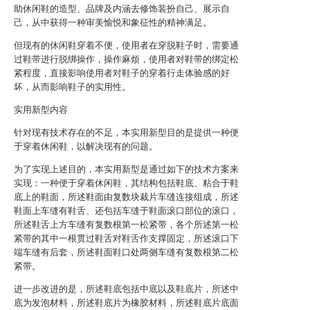
助休闲鞋的造型、品牌及内涵去修饰装扮自己、展示自
己，从中获得一种审美愉悦和象征性的精神满足。
但现有的休闲鞋穿着不便，使用者在穿脱鞋子时，需要通
过鞋带进行脱绑操作，操作麻烦，使用者对鞋带的绑定松
紧程度，直接影响使用者对鞋子的穿着行走体验感的好
坏，从而影响鞋子的实用性。
实用新型内容
针对现有技术存在的不足，本实用新型目的是提供一种便
于穿着休闲鞋，以解决现有的问题。
为了实现上述目的，本实用新型是通过如下的技术方案来
实现：一种便于穿着休闲鞋，其结构包括鞋底、粘合于鞋
底上的鞋面，所述鞋面由复数块裁片车缝连接组成，所述
鞋面上车缝有鞋舌、还包括车缝于鞋面滚口部位的滚口，
所述鞋舌上方车缝有复数根第一松紧带，各个所述第一松
紧带的其中一根贯过鞋舌对鞋舌作支撑固定，所述滚口下
端车缝有后套，所述鞋面鞋口处两侧车缝有复数根第二松
紧带。
进一步改进的是，所述鞋底包括中底以及鞋底片，所述中
底为发泡材料，所述鞋底片为橡胶材料，所述鞋底片底面