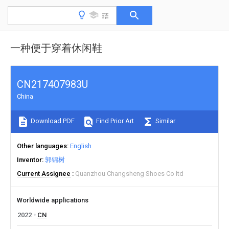
一种便于穿着休闲鞋
CN217407983U
China
Download PDF
Find Prior Art
Similar
Other languages
English
Inventor
郭锦树
Current Assignee
Quanzhou Changsheng Shoes Co ltd
Worldwide applications
2022
CN