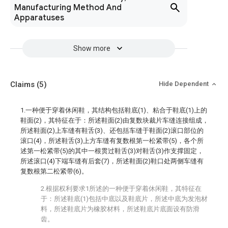
Manufacturing Method And
Apparatuses
Show more
Claims
(5)
Hide Dependent
1.一种便于穿着休闲鞋，其结构包括鞋底(1)、粘合于鞋底(1)上的
鞋面(2)，其特征在于：所述鞋面(2)由复数块裁片车缝连接组成，
所述鞋面(2)上车缝有鞋舌(3)、还包括车缝于鞋面(2)滚口部位的
滚口(4)，所述鞋舌(3)上方车缝有复数根第一松紧带(5)，各个所
述第一松紧带(5)的其中一根贯过鞋舌(3)对鞋舌(3)作支撑固定，
所述滚口(4)下端车缝有后套(7)，所述鞋面(2)鞋口处两侧车缝有
复数根第二松紧带(6)。
2.根据权利要求1所述的一种便于穿着休闲鞋，其特征在
于：所述鞋底(1)包括中底以及鞋底片，所述中底为发泡材
料，所述鞋底片为橡胶材料，所述鞋底片底面设有防滑
齿。