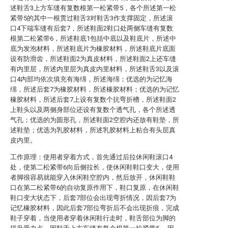
述鞋舌3上方车缝有复数根第一松紧带5，各个所述第一松
紧带5的其中一根贯过鞋舌3对鞋舌3作支撑固定，所述滚
口4下端车缝有后套7，所述鞋面2鞋口处两侧车缝有复数
根第二松紧带6，所述鞋底1包括中底以及鞋底片，所述中
底为发泡材料，所述鞋底片为橡胶材料，所述鞋底片底面
设有防滑齿，所述鞋面2为真皮材料，所述鞋面2上还车缝
有内里层，所述内里层为真皮内里材料，所述鞋舌3以及滚
口4内部均依次填充有海绵，所述海绵；优选的为记忆海
绵，所述后套7为橡胶材料，所述橡胶材料；优选的为记忆
橡胶材料，所述后套7上设有复数个抗弯折槽，所述鞋面2
上鞋头以及两侧身部位还设有复数个透气孔，各个所述透
气孔；优选的为圆形孔，所述鞋面2空腔内还放有鞋垫，所
述鞋垫；优选为乳胶材料，所述乳胶材料上粘合有头层真
皮内里。
工作原理：使用者穿着方式，首先通过后拉休闲鞋滚口4
处，使第二松紧带6向后侧拉长，使休闲鞋鞋口变大，使用
者脚很容易就能穿入休闲鞋空腔内，然后放开，休闲鞋鞋
口在第二松紧带6的自动复原作用下，鞋口复原，在休闲鞋
鞋口变大状态下，后套7部位会出现弯折情况，因后套7为
记忆橡胶材料，因此后套7部位弯折后不会出现折痕，完成
鞋子穿着，当使用者穿着休闲鞋行走时，鞋舌部位为脚的