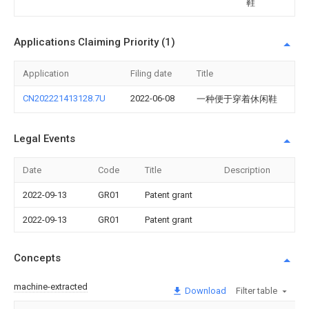
鞋
Applications Claiming Priority (1)
Application
Filing date
Title
CN202221413128.7U
2022-06-08
一种便于穿着休闲鞋
Legal Events
Date
Code
Title
Description
2022-09-13
GR01
Patent grant
2022-09-13
GR01
Patent grant
Concepts
machine-extracted
Download
Filter table