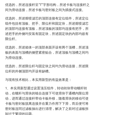
优选的，所述连接杆呈“T”字形结构，所述卡板与连接杆之
间为滑动连接，所述卡板与密封板之间为插接式连接。
优选的，所述熔喷滤芯的顶部连接有定位组件，所述定位
组件包括有顶板、把手、限位杆和固定块，所述熔喷滤芯
的顶部均连接有顶板，所述顶板的顶部均连接有把手，所
述把手的外侧均安装有固定块，所述固定块的内部均嵌有
限位杆。
优选的，所述箱体一的顶部表面开设有两个顶槽，所述顶
板的表面与顶槽的侧壁紧密贴合，所述顶板与顶槽之间均
为滑动连接。
优选的，所述限位杆与固定块之间均为滑动连接，所述限
位杆的外侧顶部均开设有缺槽。
与现有技术相比，本实用新型的有益效果是：
1、本实用新型通过设置顶压组件，转动转块带动螺杆转
动，在螺杆与滑块的啮合连接下可使滑块于通槽内限位滑
动，进而通过连接杆带动卡板外移，随着滑块的移动可使
卡板与密封板脱离连接并在重力作用下下滑，而后便可将
密封板连同过滤板抽出进行清理，解决了之前对过滤板拆
卸过于繁琐的问题。