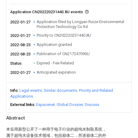
Application CN202220231440.8U events
Application filed by Longyan Ruize Environmental
2022-01-27
Protection Technology Co ltd
Priority to CN202220231440.8U
2022-01-27
Application granted
2022-08-23
Publication of CN217247090U
2022-08-23
Expired - Fee Related
Status
Anticipated expiration
2032-01-27
Info
Legal events
Similar documents
Priority and Related
Applications
External links
Espacenet
Global Dossier
Discuss
Abstract
本实用新型公开了一种用于电子行业的超纯水制取系统，
属于超纯水设备技术领域，包括箱体二，所述箱体二的外