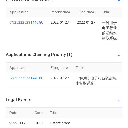
Application
Priority date
Filing date
Title
CN202220231440.8U
2022-01-27
2022-01-27
一种用于
电子行业
的超纯水
制取系统
Applications Claiming Priority (1)
Application
Filing date
Title
CN202220231440.8U
2022-01-27
一种用于电子行业的超纯
水制取系统
Legal Events
Date
Code
Title
2022-08-23
GR01
Patent grant