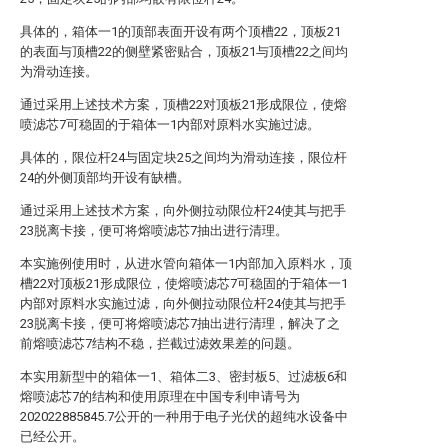
具体的，箱体一1的顶部表面开设有两个顶槽22，顶板21
的表面与顶槽22的侧壁紧密贴合，顶板21与顶槽22之间均
为滑动连接。
通过采用上述技术方案，顶槽22对顶板21形成限位，使熔
喷滤芯7可稳固的于箱体一1内部对原料水实施过滤。
具体的，限位杆24与固定块25之间均为滑动连接，限位杆
24的外侧顶部均开设有缺槽。
通过采用上述技术方案，向外侧拉动限位杆24使其与把手
23脱离卡接，便可将熔喷滤芯7抽出进行清理。
本实施例使用时，从进水管向箱体一1内部加入原料水，顶
槽22对顶板21形成限位，使熔喷滤芯7可稳固的于箱体一1
内部对原料水实施过滤，向外侧拉动限位杆24使其与把手
23脱离卡接，便可将熔喷滤芯7抽出进行清理，解决了之
前熔喷滤芯7结构不稳，拦截过滤效果差的问题。
本实用新型中的箱体一1、箱体二3、密封板5、过滤板6和
熔喷滤芯7的结构和使用原理在中国专利申请号为
202022885845.7公开的一种用于电子光伏的超纯水设备中
已经公开。