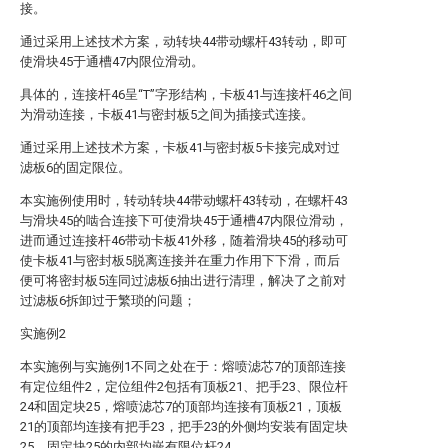
接。
通过采用上述技术方案，动转块44带动螺杆43转动，即可
使滑块45于通槽47内限位滑动。
具体的，连接杆46呈“T”字形结构，卡板41与连接杆46之间
为滑动连接，卡板41与密封板5之间为插接式连接。
通过采用上述技术方案，卡板41与密封板5卡接完成对过
滤板6的固定限位。
本实施例使用时，转动转块44带动螺杆43转动，在螺杆43
与滑块45的啮合连接下可使滑块45于通槽47内限位滑动，
进而通过连接杆46带动卡板41外移，随着滑块45的移动可
使卡板41与密封板5脱离连接并在重力作用下下滑，而后
便可将密封板5连同过滤板6抽出进行清理，解决了之前对
过滤板6拆卸过于繁琐的问题；
实施例2
本实施例与实施例1不同之处在于：熔喷滤芯7的顶部连接
有定位组件2，定位组件2包括有顶板21、把手23、限位杆
24和固定块25，熔喷滤芯7的顶部均连接有顶板21，顶板
21的顶部均连接有把手23，把手23的外侧均安装有固定块
25，固定块25的内部均嵌有限位杆24。