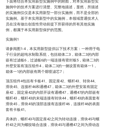
下面将结合本实用新型实施例中的附图，对本实用新型实
施例中的技术方案进行清楚、完整地描述，显然，所描述
的实施例仅仅是本实用新型一部分实施例，而不是全部的
实施例。基于本实用新型中的实施例，本领域普通技术人
员在没有做出创造性劳动前提下所获得的所有其他实施
例，都属于本实用新型保护的范围。
实施例1
请参阅图1-4，本实用新型提供以下技术方案：一种用于电
子行业的超纯水制取系统，包括箱体二3，箱体二3的内部
嵌有过滤板6，过滤板6的一端连接有密封板5，箱体二3的
外壁安装有顶压组件4，箱体二3的一侧设置有箱体一1，
箱体一1的内部嵌有两个熔喷滤芯7；
顶压组件4包括有卡板41、固定座42、螺杆43、转块44、
滑块45、连接杆46和通槽47，箱体二3的外壁安装有固定
座42，固定座42的内部开设有通槽47，通槽47的内部嵌有
螺杆43，螺杆43的末端连接有转块44，螺杆43的表面套有
滑块45，滑块45的顶部连接有连接杆46，连接杆46的表面
套有卡板41。
具体的，螺杆43与固定座42之间为转动连接，滑块45与螺
杆43之间为螺纹啮合连接，滑块45与通槽47之间为滑动连