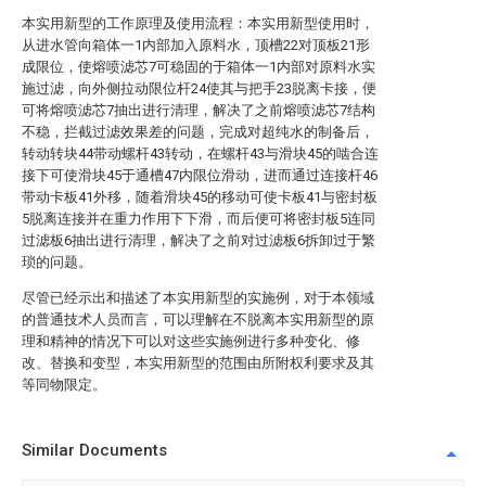
本实用新型的工作原理及使用流程：本实用新型使用时，
从进水管向箱体一1内部加入原料水，顶槽22对顶板21形
成限位，使熔喷滤芯7可稳固的于箱体一1内部对原料水实
施过滤，向外侧拉动限位杆24使其与把手23脱离卡接，便
可将熔喷滤芯7抽出进行清理，解决了之前熔喷滤芯7结构
不稳，拦截过滤效果差的问题，完成对超纯水的制备后，
转动转块44带动螺杆43转动，在螺杆43与滑块45的啮合连
接下可使滑块45于通槽47内限位滑动，进而通过连接杆46
带动卡板41外移，随着滑块45的移动可使卡板41与密封板
5脱离连接并在重力作用下下滑，而后便可将密封板5连同
过滤板6抽出进行清理，解决了之前对过滤板6拆卸过于繁
琐的问题。
尽管已经示出和描述了本实用新型的实施例，对于本领域
的普通技术人员而言，可以理解在不脱离本实用新型的原
理和精神的情况下可以对这些实施例进行多种变化、修
改、替换和变型，本实用新型的范围由所附权利要求及其
等同物限定。
Similar Documents