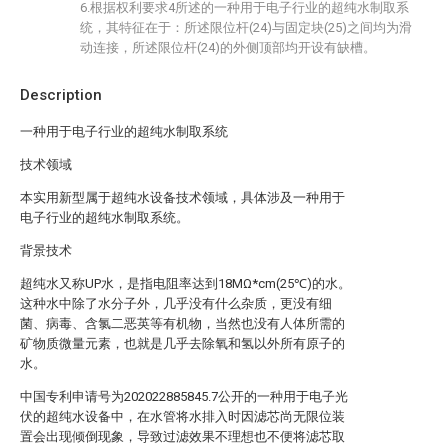
6.根据权利要求4所述的一种用于电子行业的超纯水制取系
统，其特征在于：所述限位杆(24)与固定块(25)之间均为滑
动连接，所述限位杆(24)的外侧顶部均开设有缺槽。
Description
一种用于电子行业的超纯水制取系统
技术领域
本实用新型属于超纯水设备技术领域，具体涉及一种用于
电子行业的超纯水制取系统。
背景技术
超纯水又称UP水，是指电阻率达到18MΩ*cm(25℃)的水。
这种水中除了水分子外，几乎没有什么杂质，更没有细
菌、病毒、含氯二恶英等有机物，当然也没有人体所需的
矿物质微量元素，也就是几乎去除氧和氢以外所有原子的
水。
中国专利申请号为202022885845.7公开的一种用于电子光
伏的超纯水设备中，在水管将水排入时因滤芯尚无限位装
置会出现倾倒现象，导致过滤效果不理想也不便将滤芯取