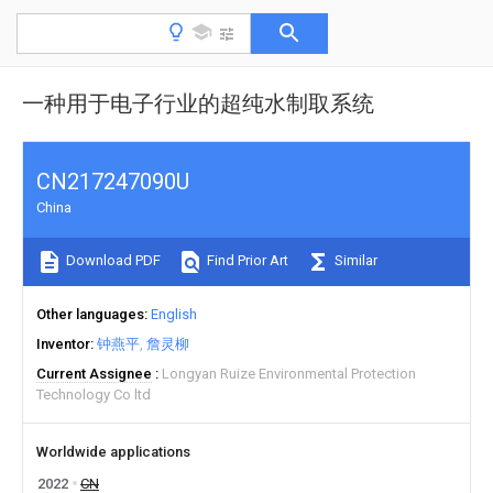
一种用于电子行业的超纯水制取系统
CN217247090U
China
Download PDF
Find Prior Art
Similar
Other languages
English
Inventor
钟燕平
詹灵柳
Current Assignee
Longyan Ruize Environmental Protection
Technology Co ltd
Worldwide applications
2022
CN