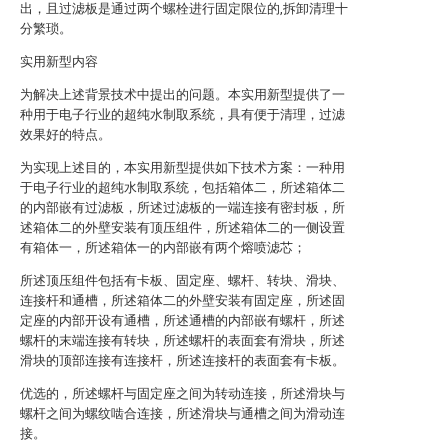
出，且过滤板是通过两个螺栓进行固定限位的,拆卸清理十
分繁琐。
实用新型内容
为解决上述背景技术中提出的问题。本实用新型提供了一
种用于电子行业的超纯水制取系统，具有便于清理，过滤
效果好的特点。
为实现上述目的，本实用新型提供如下技术方案：一种用
于电子行业的超纯水制取系统，包括箱体二，所述箱体二
的内部嵌有过滤板，所述过滤板的一端连接有密封板，所
述箱体二的外壁安装有顶压组件，所述箱体二的一侧设置
有箱体一，所述箱体一的内部嵌有两个熔喷滤芯；
所述顶压组件包括有卡板、固定座、螺杆、转块、滑块、
连接杆和通槽，所述箱体二的外壁安装有固定座，所述固
定座的内部开设有通槽，所述通槽的内部嵌有螺杆，所述
螺杆的末端连接有转块，所述螺杆的表面套有滑块，所述
滑块的顶部连接有连接杆，所述连接杆的表面套有卡板。
优选的，所述螺杆与固定座之间为转动连接，所述滑块与
螺杆之间为螺纹啮合连接，所述滑块与通槽之间为滑动连
接。