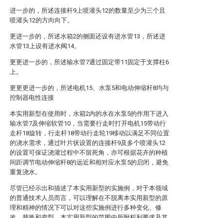
进一步的，所述连接杆9上喷灌头12的数量至少为三个且
喷灌头12的方向向下。
更进一步的，所述水箱2的侧面还设有进水管13，所述进
水管13上设有进水阀14。
更更进一步的，所述输水管7通过固定带11固定于支撑柱6
上。
更更更进一步的，所述电机15、水泵5和电动伸缩杆8均与
控制器电性连接
本实用新型在使用时，水箱2内的水在水泵5的作用下进入
输水管7及伸缩软管10，当需要行走时打开电机15带动行
走杆18旋转，行走杆18带动行走轮19移动以满足不同位置
的浇水需求，通过叶片状设置的连接杆9及多个喷灌头12
的设置可保证浇灌过程中不留死角，亦可根据花卉的种植
间距调节电动伸缩杆8的远近和相对应水泵5的启闭，避免
重复浇水。
尽管已经示出和描述了本实用新型的实施例，对于本领域
的普通技术人员而言，可以理解在不脱离本实用新型的原
理和精神的情况下可以对这些实施例进行多种变化、修
改、替换和变型，本实用新型的范围由所附权利要求及其