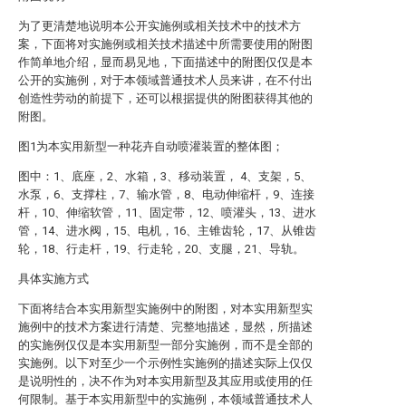
为了更清楚地说明本公开实施例或相关技术中的技术方
案，下面将对实施例或相关技术描述中所需要使用的附图
作简单地介绍，显而易见地，下面描述中的附图仅仅是本
公开的实施例，对于本领域普通技术人员来讲，在不付出
创造性劳动的前提下，还可以根据提供的附图获得其他的
附图。
图1为本实用新型一种花卉自动喷灌装置的整体图；
图中：1、底座，2、水箱，3、移动装置， 4、支架，5、
水泵，6、支撑柱，7、输水管，8、电动伸缩杆，9、连接
杆，10、伸缩软管，11、固定带，12、喷灌头，13、进水
管，14、进水阀，15、电机，16、主锥齿轮，17、从锥齿
轮，18、行走杆，19、行走轮，20、支腿，21、导轨。
具体实施方式
下面将结合本实用新型实施例中的附图，对本实用新型实
施例中的技术方案进行清楚、完整地描述，显然，所描述
的实施例仅仅是本实用新型一部分实施例，而不是全部的
实施例。以下对至少一个示例性实施例的描述实际上仅仅
是说明性的，决不作为对本实用新型及其应用或使用的任
何限制。基于本实用新型中的实施例，本领域普通技术人