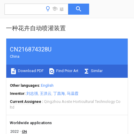
一种花卉自动喷灌装置
CN216874328U
China
Download PDF
Find Prior Art
Similar
Other languages
English
Inventor
刘志强
王洪云
丁昌海
马温霞
Current Assignee
Qingzhou Aoste Horticultural Technology Co
ltd
Worldwide applications
2022
CN