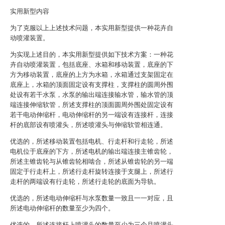
实用新型内容
为了克服以上上述技术问题，本实用新型提供一种花卉自
动喷灌装置。
为实现上述目的，本实用新型提供如下技术方案：一种花
卉自动喷灌装置，包括底座、水箱和移动装置，底座的下
方为移动装置，底座的上方为水箱，水箱通过支架固定在
底座上，水箱的顶面固定设有支撑柱，支撑柱的圆周外围
处设有若干水泵，水泵的输出端连接输水管，输水管的顶
端连接伸缩软管，所述支撑柱的顶面圆周外围处固定设有
若干电动伸缩杆，电动伸缩杆的另一端设有连接杆，连接
杆的底部设有喷灌头，所述喷灌头与伸缩软管相连通。
优选的，所述移动装置包括电机、行走杆和行走轮，所述
电机位于底座的下方，所述电机的输出端连接主锥齿轮，
所述主锥齿轮与从锥齿轮相啮合，所述从锥齿轮的另一端
固定于行走杆上，所述行走杆旋转连接于支腿上，所述行
走杆的两端设有行走轮，所述行走轮的底面为导轨。
优选的，所述电动伸缩杆与水泵数量一致且一一对应，且
所述电动伸缩杆的数量至少为四个。
优选的，所述连接杆上喷灌头的数量至少为三个且喷灌头