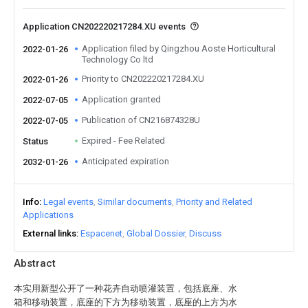
Application CN202220217284.XU events
Application filed by Qingzhou Aoste Horticultural
2022-01-26
Technology Co ltd
Priority to CN202220217284.XU
2022-01-26
Application granted
2022-07-05
Publication of CN216874328U
2022-07-05
Expired - Fee Related
Status
Anticipated expiration
2032-01-26
Info
Legal events
Similar documents
Priority and Related
Applications
External links
Espacenet
Global Dossier
Discuss
Abstract
本实用新型公开了一种花卉自动喷灌装置，包括底座、水
箱和移动装置，底座的下方为移动装置，底座的上方为水