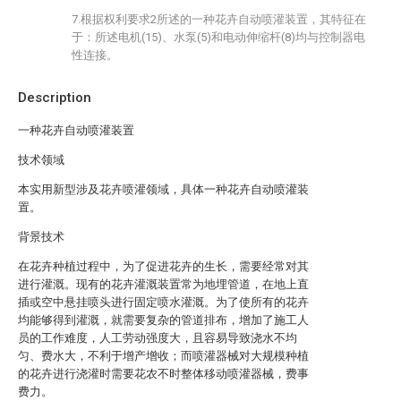
7.根据权利要求2所述的一种花卉自动喷灌装置，其特征在
于：所述电机(15)、水泵(5)和电动伸缩杆(8)均与控制器电
性连接。
Description
一种花卉自动喷灌装置
技术领域
本实用新型涉及花卉喷灌领域，具体一种花卉自动喷灌装
置。
背景技术
在花卉种植过程中，为了促进花卉的生长，需要经常对其
进行灌溉。现有的花卉灌溉装置常为地埋管道，在地上直
插或空中悬挂喷头进行固定喷水灌溉。为了使所有的花卉
均能够得到灌溉，就需要复杂的管道排布，增加了施工人
员的工作难度，人工劳动强度大，且容易导致浇水不均
匀、费水大，不利于增产增收；而喷灌器械对大规模种植
的花卉进行浇灌时需要花农不时整体移动喷灌器械，费事
费力。