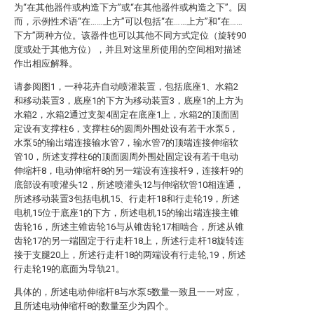
为“在其他器件或构造下方”或“在其他器件或构造之下”。因
而，示例性术语“在……上方”可以包括“在……上方”和“在……
下方”两种方位。该器件也可以其他不同方式定位（旋转90
度或处于其他方位），并且对这里所使用的空间相对描述
作出相应解释。
请参阅图1，一种花卉自动喷灌装置，包括底座1、水箱2
和移动装置3，底座1的下方为移动装置3，底座1的上方为
水箱2，水箱2通过支架4固定在底座1上，水箱2的顶面固
定设有支撑柱6，支撑柱6的圆周外围处设有若干水泵5，
水泵5的输出端连接输水管7，输水管7的顶端连接伸缩软
管10，所述支撑柱6的顶面圆周外围处固定设有若干电动
伸缩杆8，电动伸缩杆8的另一端设有连接杆9，连接杆9的
底部设有喷灌头12，所述喷灌头12与伸缩软管10相连通，
所述移动装置3包括电机15、行走杆18和行走轮19，所述
电机15位于底座1的下方，所述电机15的输出端连接主锥
齿轮16，所述主锥齿轮16与从锥齿轮17相啮合，所述从锥
齿轮17的另一端固定于行走杆18上，所述行走杆18旋转连
接于支腿20上，所述行走杆18的两端设有行走轮,19，所述
行走轮19的底面为导轨21。
具体的，所述电动伸缩杆8与水泵5数量一致且一一对应，
且所述电动伸缩杆8的数量至少为四个。