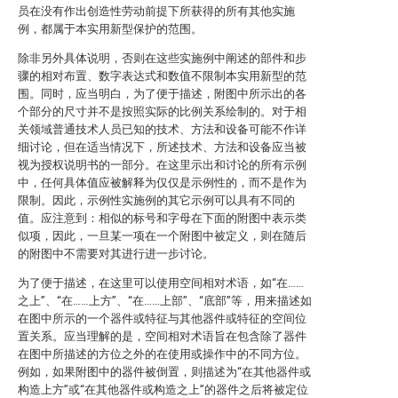
员在没有作出创造性劳动前提下所获得的所有其他实施
例，都属于本实用新型保护的范围。
除非另外具体说明，否则在这些实施例中阐述的部件和步
骤的相对布置、数字表达式和数值不限制本实用新型的范
围。同时，应当明白，为了便于描述，附图中所示出的各
个部分的尺寸并不是按照实际的比例关系绘制的。对于相
关领域普通技术人员已知的技术、方法和设备可能不作详
细讨论，但在适当情况下，所述技术、方法和设备应当被
视为授权说明书的一部分。在这里示出和讨论的所有示例
中，任何具体值应被解释为仅仅是示例性的，而不是作为
限制。因此，示例性实施例的其它示例可以具有不同的
值。应注意到：相似的标号和字母在下面的附图中表示类
似项，因此，一旦某一项在一个附图中被定义，则在随后
的附图中不需要对其进行进一步讨论。
为了便于描述，在这里可以使用空间相对术语，如“在……
之上”、“在……上方”、“在……上部”、“底部”等，用来描述如
在图中所示的一个器件或特征与其他器件或特征的空间位
置关系。应当理解的是，空间相对术语旨在包含除了器件
在图中所描述的方位之外的在使用或操作中的不同方位。
例如，如果附图中的器件被倒置，则描述为“在其他器件或
构造上方”或“在其他器件或构造之上”的器件之后将被定位