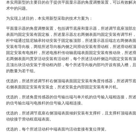
本实用新型的主要目的在于提供平面显示器的角度调整装置，可以有效解
术中的问题。
为实现上述目的，本实用新型采取的技术方案为：
平面显示器的角度调整装置，包括调节底座和显示器，所述调节底座顶部
表面均固定安装有固定板，所述显示器左右两侧表面均固定安装有调节杆
杆中端通过阻尼轴承转动安装于固定板顶部，所述显示器后端左右两侧表
安装有导向板，两组所述导向板内侧之间滑动安装有滑动框，所述滑动框
固定安装有电推杆，所述电推杆传动轴底端表面固定安装有推动块，所述
右两侧表面均贯穿活动安装有活动杆，每个所述活动杆侧边均固定安装有
且顶出块活动安装于滑动框内部，每个所述导向板内部均开设有插入槽，
的数量为若干组。
优选的，所述所述调节杆右侧顶端表面固定安装有角度传感器，所述调节
右侧表面固定安装有安装盒，所述安装盒内部固定安装有单片机。
优选的，所述角度传感器的信号输出端与单片机的信号输入端相连接，所
的信号输出端与电推杆的信号输入端相连接。
优选的，所述调节底座右侧顶端表面倾斜安装有支撑杆，且支撑杆顶端表
动铰接于滑动框底端表面。
优选的，每个所述活动杆中端表面均活动套接有复位弹簧。