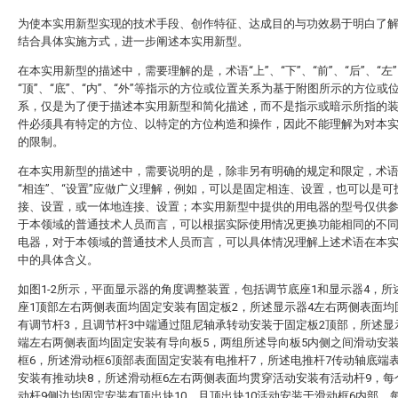
为使本实用新型实现的技术手段、创作特征、达成目的与功效易于明白了
结合具体实施方式，进一步阐述本实用新型。
在本实用新型的描述中，需要理解的是，术语“上”、“下”、“前”、“后”、“左”
“顶”、“底”、“内”、“外”等指示的方位或位置关系为基于附图所示的方位或
系，仅是为了便于描述本实用新型和简化描述，而不是指示或暗示所指的
件必须具有特定的方位、以特定的方位构造和操作，因此不能理解为对本
的限制。
在本实用新型的描述中，需要说明的是，除非另有明确的规定和限定，术语“
“相连”、“设置”应做广义理解，例如，可以是固定相连、设置，也可以是可
接、设置，或一体地连接、设置；本实用新型中提供的用电器的型号仅供
于本领域的普通技术人员而言，可以根据实际使用情况更换功能相同的不
电器，对于本领域的普通技术人员而言，可以具体情况理解上述术语在本
中的具体含义。
如图1-2所示，平面显示器的角度调整装置，包括调节底座1和显示器4，所
座1顶部左右两侧表面均固定安装有固定板2，所述显示器4左右两侧表面均
有调节杆3，且调节杆3中端通过阻尼轴承转动安装于固定板2顶部，所述显
端左右两侧表面均固定安装有导向板5，两组所述导向板5内侧之间滑动安
框6，所述滑动框6顶部表面固定安装有电推杆7，所述电推杆7传动轴底端
安装有推动块8，所述滑动框6左右两侧表面均贯穿活动安装有活动杆9，每
动杆9侧边均固定安装有顶出块10，且顶出块10活动安装于滑动框6内部，