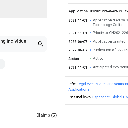
Application CN202122646426.2U e
Application filed by
2021-11-01
Technology Co ltd
Priority to CN202122
2021-11-01
ng Individual
Application granted
2022-06-07
Publication of CN21
2022-06-07
Active
Status
Anticipated expiratio
2031-11-01
Info
Legal events
Similar documen
Applications
External links
Espacenet
Global Do
Claims
(5)