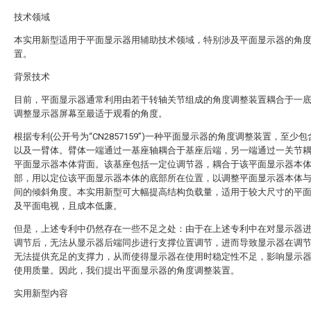
技术领域
本实用新型适用于平面显示器用辅助技术领域，特别涉及平面显示器的角
置。
背景技术
目前，平面显示器通常利用由若干转轴关节组成的角度调整装置耦合于一
调整显示器屏幕至最适于观看的角度。
根据专利(公开号为“CN2857159”)一种平面显示器的角度调整装置，至少
以及一臂体。臂体一端通过一基座轴耦合于基座后端，另一端通过一关节
平面显示器本体背面。该基座包括一定位调节器，耦合于该平面显示器本
部，用以定位该平面显示器本体的底部所在位置，以调整平面显示器本体
间的倾斜角度。本实用新型可大幅提高结构负载量，适用于较大尺寸的平
及平面电视，且成本低廉。
但是，上述专利中仍然存在一些不足之处：由于在上述专利中在对显示器
调节后，无法从显示器后端同步进行支撑位置调节，进而导致显示器在调
无法提供充足的支撑力，从而使得显示器在使用时稳定性不足，影响显示
使用质量。因此，我们提出平面显示器的角度调整装置。
实用新型内容