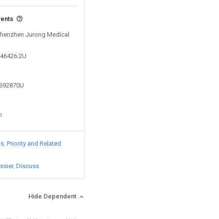
vents
 Shenzhen Jurong Medical
646426.2U
6692870U
n
ts
Priority and Related
ssier
Discuss
Hide Dependent