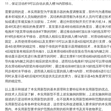
11，保证活动杆9可以自动从插入槽16内部移出。
需要说明的是，本实用新型为平面显示器的角度调整装置，部件均为通用
者本邻域技术人员知晓的部件，其结构和原理都为本技术人员均可通过技
知或通过常规实验方法获知，工作时，通过外部控制开关打开单片机14，
器4对其进行相应的角度调节，直至显示器4转动相应的角度后，通过单片机
电推杆7使其带动推动块8下降的同时，通过推动块8对顶出块10的抵压即
杆9同步相对水平移动，进而插入相应位置的插入槽16内部，对滑动框6的
固定，从而使得滑动框6以及支撑杆15可以从显示器4后端对其进行支撑，
器4在使用时的稳定性，相较于传统的平面显示器用辅助技术，本装置由于
4后端安装有相应的导向板5，以及将滑动框6滑动安装在导向板5内侧之间
推动显示器对其进行角度调节的同时，通过支撑杆15对滑动框6的抵动而可
导向板5内侧之间进行相应的竖向滑动，进而结合电推杆7的运转可以带动推
其在滑动框6内部竖向移动的同时，通过推动块8对顶出块10的抵压即可带
同步相对水平移动，进而插入相应位置的插入槽16内部，对滑动框6进行位
同时从显示器4的后端对对其提供充足的支撑力，保证显示器4在角度调节
用的稳定性。
以上显示和描述了本实用新型的基本原理和主要特征和本实用新型的优点
的技术人员应该了解，本实用新型不受上述实施例的限制，上述实施例和
描述的只是说明本实用新型的原理，在不脱离本实用新型精神和范围的前
实用新型还会有各种变化和改进，这些变化和改进都落入要求保护的本实
围内。本实用新型要求保护范围由所附的权利要求书及其等效物界定。