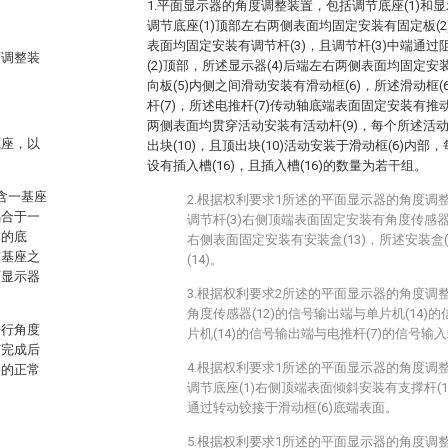
1.平面显示器的角度调整装置，包括调节底座(1)和显
调节底座(1)顶部左右两侧表面均固定安装有固定板(2
表面均固定安装有调节杆(3)，且调节杆(3)中端通
度调整装
(2)顶部，所述显示器(4)后端左右两侧表面均固定安
向板(5)内侧之间滑动安装有滑动框(6)，所述滑动框
杆(7)，所述电推杆(7)传动轴底端表面固定安装有推动
两侧表面均贯穿活动安装有活动杆(9)，每个所述活动
底座，以
出块(10)，且顶出块(10)活动安装于滑动框(6)内部
设有插入槽(16)，且插入槽(16)的数量为若干组。
包含一基座
2.根据权利要求1所述的平面显示器的角度调
耦合于一
调节杆(3)右侧顶端表面固定安装有角度传感器(
体的底
右侧表面固定安装有安装盒(13)，所述安装盒
与基座之
(14)。
面显示器
3.根据权利要求2所述的平面显示器的角度调
角度传感器(12)的信号输出端与单片机(14
进行角度
片机(14)的信号输出端与电推杆(7)的信号输
节完成后
4.根据权利要求1所述的平面显示器的角度调
器的正常
调节底座(1)右侧顶端表面倾斜安装有支撑杆(15
通过转动铰接于滑动框(6)底端表面。
5.根据权利要求1所述的平面显示器的角度调