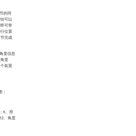
节的同
运转可以
压即可带
进行位置
调节完成
角度信息
的角度
整个装置
图；
；6、滑
12、角度