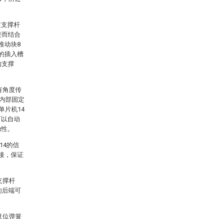
过支撑杆
进而结合
推动块8
的插入槽
的支撑
有角度传
3内部固定
单片机14
可以自动
动性。
14的信
接，保证
支撑杆
的后端可
复位弹簧