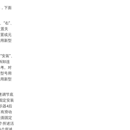
解，下面
、“右”、
位置关
装置或元
实用新型
安装”、
拆卸连
参考。对
同型号用
实用新型
述调节底
固定安装
示器4后
装有滑动
表面固定
个所述活
每个所述