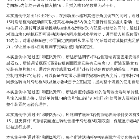
导向板5内部均开设有插入槽16，且插入槽16的数量为若干组。
本实施例中如图1和图2所示，在推动显示器对其进行角度调节的同时，通
15对滑动框6的抵动而可以使其在导向板5内侧之间进行相应的竖向滑动，
电推杆7的运转可以带动推动块8使其在滑动框6内部竖向移动的同时，通过
对顶出块10的抵压即可带动活动杆9同步相对水平移动，进而插入相应位置
16内部，对滑动框6进行位置固定的同时从显示器4的后端对对其提供充足
力，保证显示器4在角度调节完成后使用的稳定性。
本实施例中(通过图1和图2所示)，所述所述调节杆3右侧顶端表面固定安装
感器12，所述调节底座1顶端右侧表面固定安装有安装盒13，所述安装盒1
安装有单片机14，通过角度传感器12对调节杆3转动角度信息的采集，再由
控制电推杆7的运转，可以保证在对显示器调节完相应的角度后，电推杆7
同步运转而对滑动框6以及显示器4进行位置固定，提高整个装置的使用自
本实施例中(通过图1和图2所示)，所述角度传感器12的信号输出端与单片机
号输入端相连接，所述单片机14的信号输出端与电推杆7的信号输入端相连
整个装置的运转合理性。
本实施例中(通过图1和图2所示)，所述调节底座1右侧顶端表面倾斜安装有
15，且支撑杆15顶端表面通过转动铰接于滑动框6底端表面，保证显示器4
以被进行支撑。
本实施例中(通过图1和图2所示)，每个所述活动杆9中端表面均活动套接有