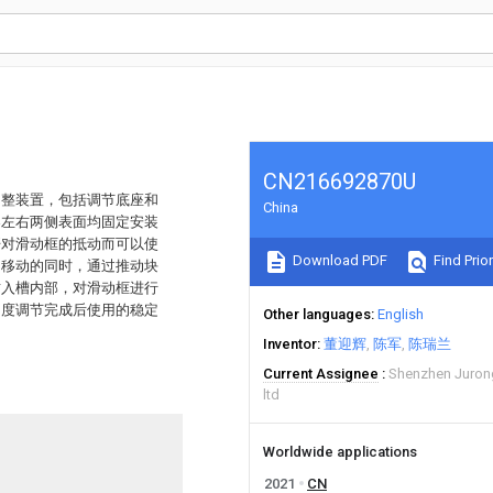
CN216692870U
调整装置，包括调节底座和
China
器左右两侧表面均固定安装
杆对滑动框的抵动而可以使
Download PDF
Find Prior
向移动的同时，通过推动块
插入槽内部，对滑动框进行
角度调节完成后使用的稳定
Other languages
English
Inventor
董迎辉
陈军
陈瑞兰
Current Assignee
Shenzhen Juron
ltd
Worldwide applications
2021
CN