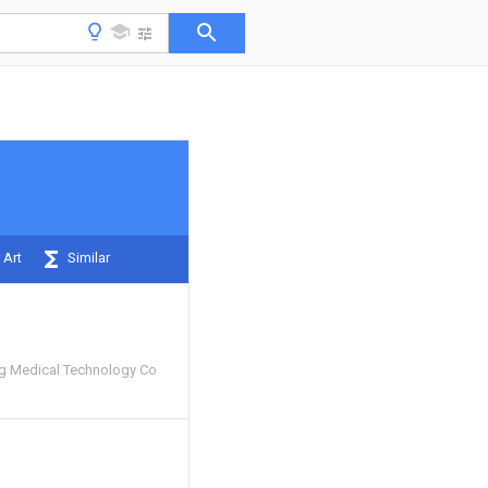
 Art
Similar
g Medical Technology Co