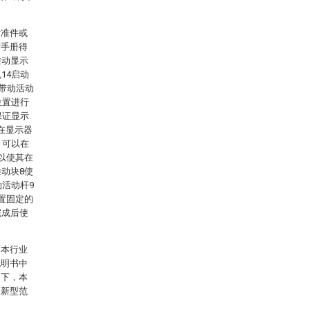
标准件或
术手册得
推动显示
14启动
可带动活动
位置进行
保证显示
在显示器
，可以在
以使其在
动块8使
动活动杆9
置固定的
完成后使
。本行业
说明书中
提下，本
用新型范