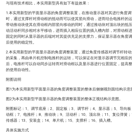
与现有技术相比，本实用新型具有如下有益效果：
1.本实用新型的平面显示器的角度调整装置，在推动显示器对其进行角度调
时，通过支撑杆对滑动框的抵动而可以使其竖向滑动，进而结合电推杆的
带动推动块使其在滑动框内部竖向移动的同时，通过推动块对顶出块的抵
动活动杆同步相对水平移动，进而插入相应位置的插入槽内部，对滑动框
固定的同时从显示器的后端对对其提供充足的支撑力，保证显示器在角度
后使用的稳定性。
2.本实用新型的平面显示器的角度调整装置，通过角度传感器对调节杆转动
的采集，再由单片机控制电推杆的运转，可以保证在对显示器调节完相应
后，电推杆可以自动同步运转而对滑动框以及显示器进行位置固定，提高
的使用自动性。
附图说明
图1为本实用新型平面显示器的角度调整装置的整体后侧侧视剖面结构示意
图2为本实用新型平面显示器的角度调整装置的整体正视结构示意图。
附图标记：1、调节底座；2、固定板；3、调节杆；4、显示器；5、导向板
动框；7、电推杆；8、推动块；9、活动杆；10、顶出块；11、复位弹簧；
传感器；13、安装盒；14、单片机；15、支撑杆；16、插入槽。
具体实施方式