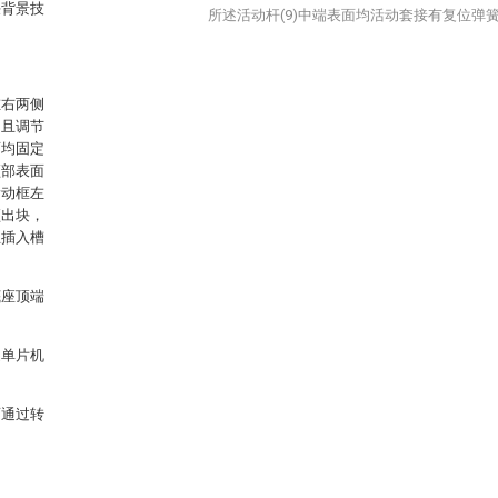
决背景技
所述活动杆(9)中端表面均活动套接有复位弹簧(
左右两侧
，且调节
面均固定
顶部表面
滑动框左
顶出块，
且插入槽
底座顶端
述单片机
面通过转