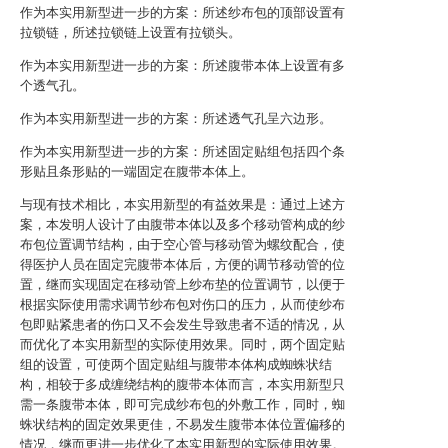
作为本实用新型进一步的方案：所述纱布包的顶部设置有
拉锁链，所述拉锁链上设置有拉锁头。
作为本实用新型进一步的方案：所述腹带本体上设置有多
个透气孔。
作为本实用新型进一步的方案：所述透气孔呈六边形。
作为本实用新型进一步的方案：所述固定贴组包括四个条
形贴且条形贴的一端固定在腹带本体上。
与现有技术相比，本实用新型的有益效果是：通过上述方
案，本发明人设计了由腹带本体以及多个移动管构成的纱
布包位置调节结构，由于空心管与移动管为螺纹配合，使
得医护人员在固定完腹带本体后，方便的调节移动管的位
置，继而实现固定在移动管上纱布垫的位置调节，以便于
根据实际使用需求调节纱布包对伤口的压力，从而使纱布
包即贴紧患者的伤口又不会发生导致患者不适的情况，从
而优化了本实用新型的实际使用效果。同时，两个固定贴
组的设置，可使两个固定贴组与腹带本体构成蜘蛛状结
构，相较于多成缠绕结构的腹带本体而言，本实用新型只
需一条腹带本体，即可完成纱布包的外敷工作，同时，蜘
蛛状结构的固定效果更佳，不易发生腹带本体位置偏移的
情况，继而更进一步优化了本实用新型的实际使用效果。