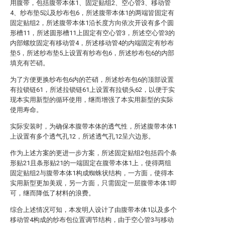
用腹带，包括腹带本体1、固定贴组2、空心管3、移动管
4、纱布垫5以及纱布包6，所述腹带本体1的两端皆固定有
固定贴组2，所述腹带本体1沿长度方向依次开设有多个圆
形槽11，所述圆形槽11上固定有空心管3，所述空心管3的
内部螺纹固定有移动管4，所述移动管4的内端固定有纱布
垫5，所述纱布垫5上设置有纱布包6，所述纱布包6的内部
填充有芒硝。
为了方便更换纱布包6内的芒硝，所述纱布包6的顶部设置
有拉锁链61，所述拉锁链61上设置有拉锁头62，以便于实
现本实用新型的循环使用，继而增强了本实用新型的实际
使用寿命。
实际安装时，为确保本腹带本体的透气性，所述腹带本体1
上设置有多个透气孔12，所述透气孔12呈六边形。
作为上述方案的更进一步方案，所述固定贴组2包括四个条
形贴21且条形贴21的一端固定在腹带本体1上，使得两组
固定贴组2与腹带本体1构成蜘蛛状结构，一方面，使得本
实用新型更加美观，另一方面，只需固定一层腹带本体1即
可，继而降低了材料的浪费。
综合上述情况可知，本发明人设计了由腹带本体1以及多个
移动管4构成的纱布包位置调节结构，由于空心管3与移动