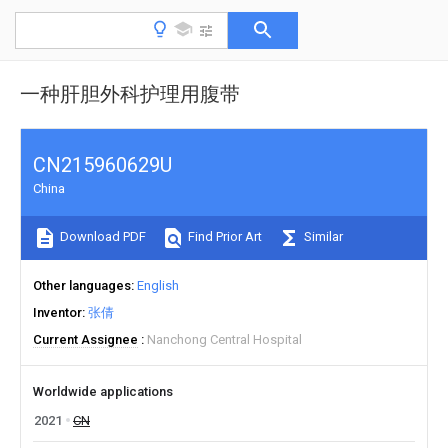
一种肝胆外科护理用腹带
CN215960629U
China
Download PDF
Find Prior Art
Similar
Other languages
English
Inventor
张倩
Current Assignee
Nanchong Central Hospital
Worldwide applications
2021
CN