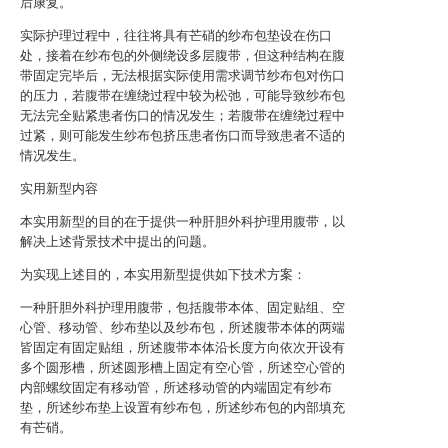
后康复。
实际护理过程中，往往将具有芒硝的纱布包垫设在伤口
处，接着在纱布包的外侧绕设多层腹带，但这种结构在腹
带固定完毕后，无法根据实际使用需求调节纱布包对伤口
的压力，若腹带在缠绕过程中较为松弛，可能导致纱布包
无法完全贴紧患者伤口的情况发生；若腹带在缠绕过程中
过紧，则可能发生纱布包挤压患者伤口而导致患者不适的
情况发生。
实用新型内容
本实用新型的目的在于提供一种肝胆外科护理用腹带，以
解决上述背景技术中提出的问题。
为实现上述目的，本实用新型提供如下技术方案：
一种肝胆外科护理用腹带，包括腹带本体、固定贴组、空
心管、移动管、纱布垫以及纱布包，所述腹带本体的两端
皆固定有固定贴组，所述腹带本体沿长度方向依次开设有
多个圆形槽，所述圆形槽上固定有空心管，所述空心管的
内部螺纹固定有移动管，所述移动管的内端固定有纱布
垫，所述纱布垫上设置有纱布包，所述纱布包的内部填充
有芒硝。