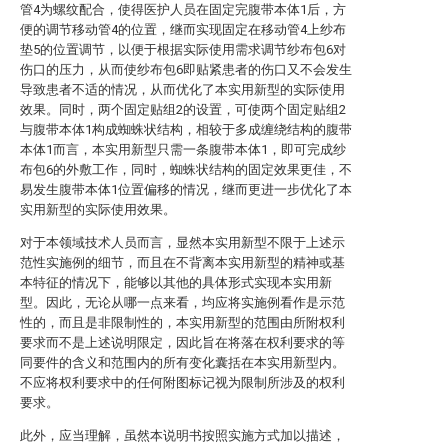
管4为螺纹配合，使得医护人员在固定完腹带本体1后，方
便的调节移动管4的位置，继而实现固定在移动管4上纱布
垫5的位置调节，以便于根据实际使用需求调节纱布包6对
伤口的压力，从而使纱布包6即贴紧患者的伤口又不会发生
导致患者不适的情况，从而优化了本实用新型的实际使用
效果。同时，两个固定贴组2的设置，可使两个固定贴组2
与腹带本体1构成蜘蛛状结构，相较于多成缠绕结构的腹带
本体1而言，本实用新型只需一条腹带本体1，即可完成纱
布包6的外敷工作，同时，蜘蛛状结构的固定效果更佳，不
易发生腹带本体1位置偏移的情况，继而更进一步优化了本
实用新型的实际使用效果。
对于本领域技术人员而言，显然本实用新型不限于上述示
范性实施例的细节，而且在不背离本实用新型的精神或基
本特征的情况下，能够以其他的具体形式实现本实用新
型。因此，无论从哪一点来看，均应将实施例看作是示范
性的，而且是非限制性的，本实用新型的范围由所附权利
要求而不是上述说明限定，因此旨在将落在权利要求的等
同要件的含义和范围内的所有变化囊括在本实用新型内。
不应将权利要求中的任何附图标记视为限制所涉及的权利
要求。
此外，应当理解，虽然本说明书按照实施方式加以描述，