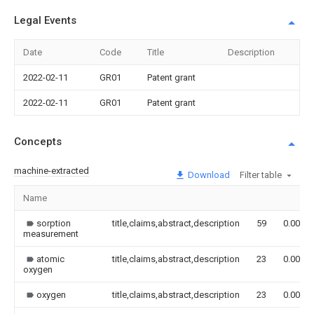
Legal Events
Date
Code
Title
Description
2022-02-11
GR01
Patent grant
2022-02-11
GR01
Patent grant
Concepts
machine-extracted
Download
Filter table
Name
sorption
title,claims,abstract,description
59
0.000
measurement
atomic
title,claims,abstract,description
23
0.000
oxygen
oxygen
title,claims,abstract,description
23
0.000