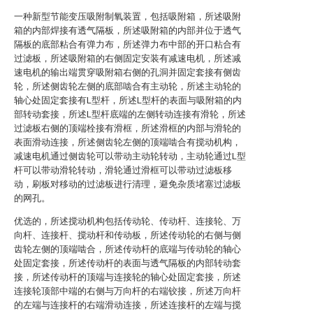
一种新型节能变压吸附制氧装置，包括吸附箱，所述吸附
箱的内部焊接有透气隔板，所述吸附箱的内部并位于透气
隔板的底部粘合有弹力布，所述弹力布中部的开口粘合有
过滤板，所述吸附箱的右侧固定安装有减速电机，所述减
速电机的输出端贯穿吸附箱右侧的孔洞并固定套接有侧齿
轮，所述侧齿轮左侧的底部啮合有主动轮，所述主动轮的
轴心处固定套接有L型杆，所述L型杆的表面与吸附箱的内
部转动套接，所述L型杆底端的左侧转动连接有滑轮，所述
过滤板右侧的顶端栓接有滑框，所述滑框的内部与滑轮的
表面滑动连接，所述侧齿轮左侧的顶端啮合有搅动机构，
减速电机通过侧齿轮可以带动主动轮转动，主动轮通过L型
杆可以带动滑轮转动，滑轮通过滑框可以带动过滤板移
动，刷板对移动的过滤板进行清理，避免杂质堵塞过滤板
的网孔。
优选的，所述搅动机构包括传动轮、传动杆、连接轮、万
向杆、连接杆、搅动杆和传动板，所述传动轮的右侧与侧
齿轮左侧的顶端啮合，所述传动杆的底端与传动轮的轴心
处固定套接，所述传动杆的表面与透气隔板的内部转动套
接，所述传动杆的顶端与连接轮的轴心处固定套接，所述
连接轮顶部中端的右侧与万向杆的右端铰接，所述万向杆
的左端与连接杆的右端滑动连接，所述连接杆的左端与搅