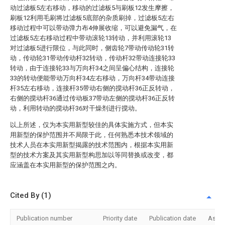
动过滤板5左右移动，移动的过滤板5与刷板12发生摩擦，
刷板12利用毛刷将过滤板5底部的杂质刷掉，过滤板5左右
移动过程中可以带动弹力布4伸展收缩，可以避免漏气，在
过滤板5左右移动过程中带动滚轮13转动，并利用滚轮13
对过滤板5进行限位，与此同时，侧齿轮7带动传动轮31转
动，传动轮31带动传动杆32转动，传动杆32带动连接轮33
转动，由于连接轮33与万向杆34之间呈偏心结构，连接轮
33的转动便能带动万向杆34左右移动，万向杆34带动连接
杆35左右移动，连接杆35带动右侧的搅动杆36正反转动，
右侧的搅动杆36通过传动板37带动左侧的搅动杆36正反转
动，利用转动的搅动杆36对干燥剂进行搅动。
以上所述，仅为本实用新型较佳的具体实施方式，但本实
用新型的保护范围并不局限于此，任何熟悉本技术领域的
技术人员在本实用新型揭露的技术范围内，根据本实用新
型的技术方案及其实用新型构思加以等同替换或改变，都
应涵盖在本实用新型的保护范围之内。
Cited By (1)
Publication number
Priority date
Publication date
Assi