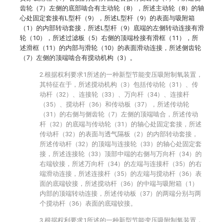
齿轮（7）左侧的底部啮合有主动轮（8），所述主动轮（8）的轴
心处固定套接有L型杆（9），所述L型杆（9）的表面与吸附箱
（1）的内部转动套接，所述L型杆（9）底端的左侧转动连接有滑
轮（10），所述过滤板（5）右侧的顶端栓接有滑框（11），所
述滑框（11）的内部与滑轮（10）的表面滑动连接，所述侧齿轮
（7）左侧的顶端啮合有搅动机构（3）。
2.根据权利要求1所述的一种新型节能变压吸附制氧装置，
其特征在于，所述搅动机构（3）包括传动轮（31）、传
动杆（32）、连接轮（33）、万向杆（34）、连接杆
（35）、搅动杆（36）和传动板（37），所述传动轮
（31）的右侧与侧齿轮（7）左侧的顶端啮合，所述传动
杆（32）的底端与传动轮（31）的轴心处固定套接，所述
传动杆（32）的表面与透气隔板（2）的内部转动套接，
所述传动杆（32）的顶端与连接轮（33）的轴心处固定套
接，所述连接轮（33）顶部中端的右侧与万向杆（34）的
右端铰接，所述万向杆（34）的左端与连接杆（35）的右
端滑动连接，所述连接杆（35）的左端与搅动杆（36）表
面的底端铰接，所述搅动杆（36）的中端与吸附箱（1）
内部的顶端转动连接，所述传动板（37）的两端分别与两
个搅动杆（36）表面的底端铰接。
3.根据权利要求1所述的一种新型节能变压吸附制氧装置，