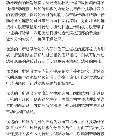
动杆表面的底端铰接，所述搅动杆的中端与吸附箱内部的
顶端转动连接，所述传动板的两端分别与两个搅动杆表面
的底端铰接，侧齿轮通过传动轮可以带动传动杆转动，传
动杆通过连接轮可以带动万向杆左右移动，万向杆通过连
接杆可以带动搅动杆转动，搅动杆通过传动板可以带动多
个搅动杆转动，利用搅动杆搅动透气隔板顶部的干燥剂，
让水分均匀分布，确保干燥效果。
优选的，所述吸附箱的内部并位于过滤板的底部栓接有刷
板，所述刷板的顶部与过滤板的底部相抵，刷板可以对过
滤板底部的杂质进行清理，避免杂质堵塞过滤板的网孔。
优选的，所述吸附箱内部的中端转动连接有滚轮，所述滚
轮的底部与过滤板的顶部滑动连接，滚轮可以对过滤板进
行滑动限位，让过滤板始终与刷板相抵。
优选的，所述吸附箱底部的中端为向上内凹结构，所述侧
齿轮的齿牙位于侧齿轮的左侧，内凹结构方便清理出的杂
质向侧面流动，方便后续的清理，侧齿轮的结构方便带动
主动轮和传动轮。
优选的，所述万向杆的左端为万向节结构，所述搅动杆的
数量为三个，所述传动板的数量为两个，万向节结构可以
让连接杆向多个方向转动，保障万向杆可以顺利带动连接