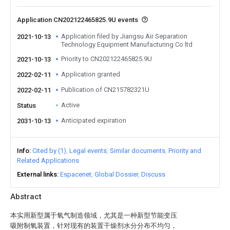
Application CN202122465825.9U events
Application filed by Jiangsu Air Separation
2021-10-13
Technology Equipment Manufacturing Co ltd
Priority to CN202122465825.9U
2021-10-13
Application granted
2022-02-11
Publication of CN215782321U
2022-02-11
Active
Status
Anticipated expiration
2031-10-13
Info
Cited by (1)
Legal events
Similar documents
Priority and
Related Applications
External links
Espacenet
Global Dossier
Discuss
Abstract
本实用新型属于氧气制造领域，尤其是一种新型节能变压
吸附制氧装置，针对现有的装置干燥剂水分分布不均匀，