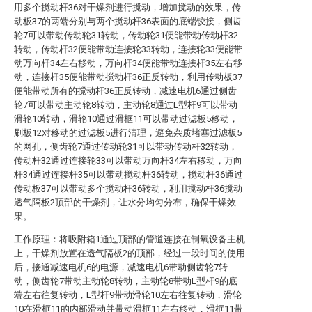
用多个搅动杆36对干燥剂进行搅动，增加搅动的效果，传
动板37的两端分别与两个搅动杆36表面的底端铰接，侧齿
轮7可以带动传动轮31转动，传动轮31便能带动传动杆32
转动，传动杆32便能带动连接轮33转动，连接轮33便能带
动万向杆34左右移动，万向杆34便能带动连接杆35左右移
动，连接杆35便能带动搅动杆36正反转动，利用传动板37
便能带动所有的搅动杆36正反转动，减速电机6通过侧齿
轮7可以带动主动轮8转动，主动轮8通过L型杆9可以带动
滑轮10转动，滑轮10通过滑框11可以带动过滤板5移动，
刷板12对移动的过滤板5进行清理，避免杂质堵塞过滤板5
的网孔，侧齿轮7通过传动轮31可以带动传动杆32转动，
传动杆32通过连接轮33可以带动万向杆34左右移动，万向
杆34通过连接杆35可以带动搅动杆36转动，搅动杆36通过
传动板37可以带动多个搅动杆36转动，利用搅动杆36搅动
透气隔板2顶部的干燥剂，让水分均匀分布，确保干燥效
果。
工作原理：将吸附箱1通过顶部的管道连接在制氧设备主机
上，干燥剂放置在透气隔板2的顶部，经过一段时间的使用
后，接通减速电机6的电源，减速电机6带动侧齿轮7转
动，侧齿轮7带动主动轮8转动，主动轮8带动L型杆9的底
端左右往复转动，L型杆9带动滑轮10左右往复转动，滑轮
10在滑框11的内部滑动并带动滑框11左右移动，滑框11带