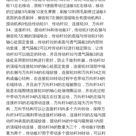
框11左右移动，滑框11便能带动过滤板5左右移动，移动
的过滤板5与刷板12发生摩擦，刷板12利用毛刷将过滤板5
底部的杂质刷掉，侧齿轮7左侧的顶端啮合有搅动机构3，
搅动机构3包括传动轮31、传动杆32、连接轮33、万向杆
34、连接杆35、搅动杆36和传动板37，传动轮31的右侧与
侧齿轮7左侧的顶端啮合，传动杆32的底端与传动轮31的
轴心处固定套接，传动杆32的表面与透气隔板2的内部转
动套接，透气隔板2可以对传动杆32进行稳定限位，让传
动杆32可以稳定的转动，并且传动杆32与透气隔板2的连
接处采用密封结构进行密封，防止干燥剂外漏，传动杆32
的顶端与连接轮33的轴心处固定套接，连接轮33顶部中端
的右侧与万向杆34的右端铰接，连接轮33和万向杆34之间
构成偏心结构，在连接轮33转动过程中也带动万向杆34的
右端转动，并且由于万向杆34的左端被限位，万向杆34只
能是右端围绕连接轮33的轴心处做绕圈运动，并在此过程
中带动万向杆34的左端左右往复运动，万向杆34的左端与
连接杆35的右端滑动连接，万向杆34的左端为万向节结
构，万向节结构可以让连接杆35向多个方向转动，保障万
向杆34可以顺利带动连接杆35移动，连接杆35的左端与搅
动杆36表面的底端铰接，搅动杆36的中端与吸附箱1内部
的顶端转动连接，搅动杆36的数量为三个，传动板37的数
量为两个，传动板37用于带动多个搅动杆36转动，可以利