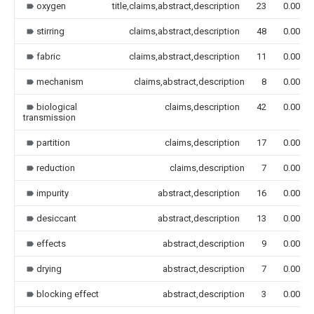
oxygen
title,claims,abstract,description
23
0.000
stirring
claims,abstract,description
48
0.000
fabric
claims,abstract,description
11
0.000
mechanism
claims,abstract,description
8
0.000
biological
claims,description
42
0.000
transmission
partition
claims,description
17
0.000
reduction
claims,description
7
0.000
impurity
abstract,description
16
0.000
desiccant
abstract,description
13
0.000
effects
abstract,description
9
0.000
drying
abstract,description
7
0.000
blocking effect
abstract,description
3
0.000