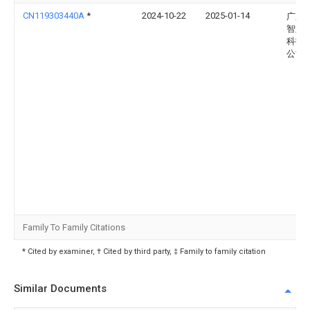
CN119303440A
*
2024-10-22
2025-01-14
广东
智业
科技
公司
Family To Family Citations
* Cited by examiner, † Cited by third party, ‡ Family to family citation
Similar Documents