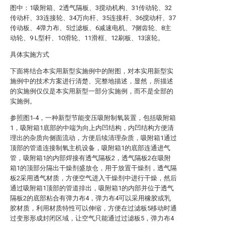
图中：1吸附箱、2透气隔板、3搅动机构、31传动轮、32
传动杆、33连接轮、34万向杆、35连接杆、36搅动杆、37
传动板、4弹力布、5过滤板、6减速电机、7侧齿轮、8主
动轮、9 L型杆、10滑轮、11滑框、12刷板、13滚轮。
具体实施方式
下面将结合本实用新型实施例中的附图，对本实用新型实
施例中的技术方案进行清楚、完整地描述，显然，所描述
的实施例仅仅是本实用新型一部分实施例，而不是全部的
实施例。
参照图1-4，一种新型节能变压吸附制氧装置，包括吸附箱
1，吸附箱1底部的中端为向上内凹结构，内凹结构方便清
理出的杂质向侧面流动，方便后续清理杂质，吸附箱1通过
顶部的管道连接制氧主机设备，吸附箱1的底部连通进气
管，吸附箱1的内部焊接有透气隔板2，透气隔板2在吸附
箱1的顶部分隔出干燥剂盛放仓，用于放置干燥剂，透气隔
板2采用透气材质，方便空气进入干燥剂中进行干燥，然后
通过吸附箱1顶部的管道排出，吸附箱1的内部并位于透气
隔板2的底部粘合有弹力布4，弹力布4可以采用橡胶或乳
胶材质，利用材质特性可以伸缩，方便在过滤板5移动时通
过变形形成封闭区域，让空气只能通过过滤板5，弹力布4