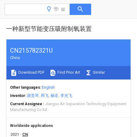
一种新型节能变压吸附制氧装置
CN215782321U
China
Download PDF
Find Prior Art
Similar
Other languages
English
Inventor
谢贵琴
周飞
杨非
李光飞
Current Assignee
Jiangsu Air Separation Technology Equipment
Manufacturing Co ltd
Worldwide applications
2021
CN