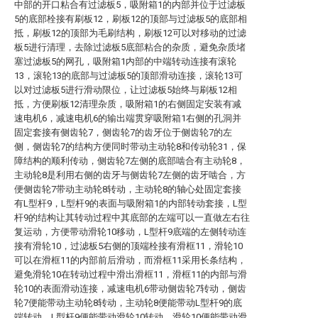
中部的开口粘合有过滤板5，吸附箱1的内部并位于过滤板
5的底部栓接有刷板12，刷板12的顶部与过滤板5的底部相
抵，刷板12的顶部为毛刷结构，刷板12可以对移动的过滤
板5进行清理，去除过滤板5底部粘合的杂质，避免杂质堵
塞过滤板5的网孔，吸附箱1内部的中端转动连接有滚轮
13，滚轮13的底部与过滤板5的顶部滑动连接，滚轮13可
以对过滤板5进行滑动限位，让过滤板5始终与刷板12相
抵，方便刷板12清理杂质，吸附箱1的右侧固定安装有减
速电机6，减速电机6的输出端贯穿吸附箱1右侧的孔洞并
固定套接有侧齿轮7，侧齿轮7的齿牙位于侧齿轮7的左
侧，侧齿轮7的结构方便同时带动主动轮8和传动轮31，保
障结构的顺利传动，侧齿轮7左侧的底部啮合有主动轮8，
主动轮8是利用右侧的齿牙与侧齿轮7左侧的齿牙啮合，方
便侧齿轮7带动主动轮8转动，主动轮8的轴心处固定套接
有L型杆9，L型杆9的表面与吸附箱1的内部转动套接，L型
杆9的结构让其转动过程中其底部的左端可以一直做左右往
复运动，方便带动滑轮10移动，L型杆9底端的左侧转动连
接有滑轮10，过滤板5右侧的顶端栓接有滑框11，滑轮10
可以在滑框11的内部前后滑动，而滑框11采用长条结构，
避免滑轮10在转动过程中滑出滑框11，滑框11的内部与滑
轮10的表面滑动连接，减速电机6带动侧齿轮7转动，侧齿
轮7便能带动主动轮8转动，主动轮8便能带动L型杆9的底
端转动，L型杆9便能带动滑轮10转动，滑轮10便能带动滑