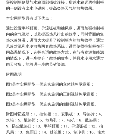
穿控制柜侧壁与水箱顶部插拔连接，所述水箱远离控制柜
的一侧设有出水电磁阀，提高炎热天气的散热效果。
本实用新型具有以下优点：
通过设置半球弧顶、导流弧板和抽风扇，进而加强控制柜
内的空气流动，以及提高热风排出的效率，同时背面的集
热水冷降温，进而大大提升了控制柜内的散热效率；通过
风冷对流和水冷散热两套散热系统，进而使得控制柜在不
同高温情况下，选择合适的散热方式，在节省资源和能源
的情况下，进一步提升了散热的效率，并且水冷用水通过
雨天收集，能够进一步的节省资源。
附图说明
图1是本实用新型一优选实施例的立体结构示意图；
图2是本实用新型一优选实施例的正剖视结构示意图；
图3是本实用新型一优选实施例的侧剖视结构示意图。
附图标记说明：1、控制柜；2、安装板；3、导热片；4、
水箱；5、散热筒；6、散热孔；7、电机；8、散热扇；
9、防尘散热口；10、半球弧顶；11、导流弧板；12、抽
风扇；13、集雨口；14、过滤板；15、制冷机；16、输水