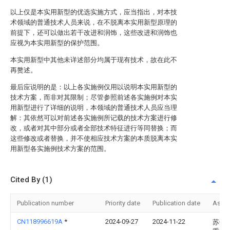
以上仅是本实用新型的优选实施方式，应当指出，对本技
术领域的普通技术人员来说，在不脱离本实用新型原理的
前提下，还可以做出若干改进和润饰，这些改进和润饰也
应视为本实用新型的保护范围。
本实用新型中其他未详述部分均属于现有技术，故在此不
再赘述。
最后应说明的是：以上各实施例仅用以说明本实用新型的
技术方案，而非对其限制；尽管参照前述各实施例对本实
用新型进行了详细的说明，本领域的普通技术人员应当理
解：其依然可以对前述各实施例所记载的技术方案进行修
改，或者对其中部分或者全部技术特征进行等同替换；而
这些修改或者替换，并不使相应技术方案的本质脱离本实
用新型各实施例技术方案的范围。
Cited By (1)
Publication number
Priority date
Publication date
Assi
CN118996619A
*
2024-09-27
2024-11-22
苏州