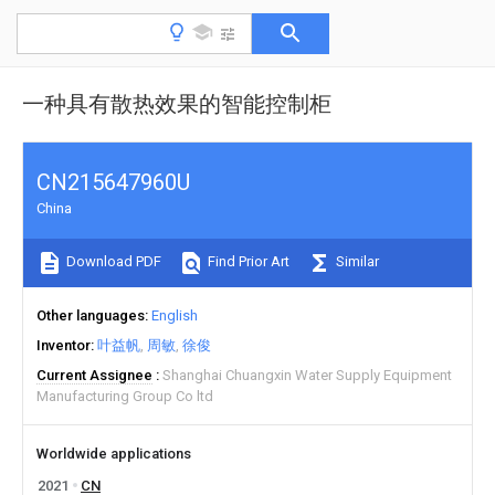
一种具有散热效果的智能控制柜
CN215647960U
China
Download PDF
Find Prior Art
Similar
Other languages
English
Inventor
叶益帆
周敏
徐俊
Current Assignee
Shanghai Chuangxin Water Supply Equipment
Manufacturing Group Co ltd
Worldwide applications
2021
CN