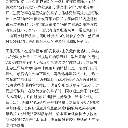
部贯穿插接，水冷管17底部的一端插接连接有输水泵16，
输水泵16设有水箱4内壁底部，通过水冷管17的水冷循
环，进而使得在温度较热的季节，能够更加高效的进行散
热，水箱1顶部一侧开设有集雨口13，集雨口13内壁螺栓
设有过滤板14，水箱4靠近输水泵16的内壁底部螺栓连接
有制冷机15，水箱4一侧设有出水电磁阀18，通过集雨口
13将雨水进行收集，同时过滤板14过滤较多杂质，然后通
过制冷机15，进而提升水冷的资源利用和散热效果。
工作原理：在控制柜1内部安装板2上的元件发热时，导热
片3会吸收热量，在温度适宜的季节时，散热筒5内的电机
7带动散热扇8转动，然后空气通过防尘散热口9，之后向
上穿过导热片3到达半球弧顶10的凹槽低点，之后向四周
流动，然后热空气向下流动，再到达导流弧板11时，热空
气顺着导流弧板11向两侧流动，此时散热孔6内的抽风扇
12将这些高温的空气排出，进而实现高速的空气流动，进
而进行散热，在较为炎热的季节时，雨水通过集雨口13流
入水箱4内，并由过滤板14进行过滤杂质，当水位到达
后，出水电磁阀18及会打开控制容量，之后制冷机15将水
冷却降温，当内部温度升高且散热扇8的散热效果不够时，
导热片3此时无法及时散热时，输水泵16就会将冷水输送
到水冷管17内进行水循环，进而能够在较为炎热的天气提
高散热效果。