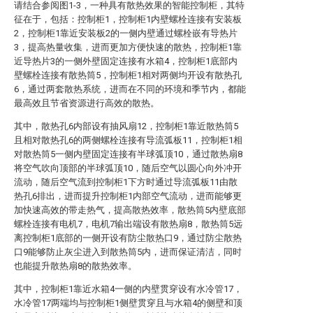
请结合参阅图1-3，一种具有散热效果的智能控制柜，其特
征在于，包括：控制柜1，控制柜1内壁螺栓连接有安装板
2，控制柜1靠近安装板2的一侧内壁通过螺栓嵌有导热片
3，提高热量收集，进而更加方便快速的散热，控制柜1靠
近导热片3的一侧外壁固定连接有水箱4，控制柜1底部内
壁螺栓连接有散热筒5，控制柜1相对两侧均开设有散热孔
6，通过两套散热系统，进而在不同的环境和季节内，都能
最高效且节省资源进行高效的散热。
其中，散热孔6内部设有抽风扇12，控制柜1靠近散热筒5
且相对散热孔6的两侧螺栓连接有导流弧板11，控制柜1相
对散热筒5一侧内壁固定连接有半球弧顶10，通过散热扇8
将空气吹向顶部的半球弧顶10，随后空气以圆心向外冲开
流动，随后空气流到控制柜1下方时通过导流弧板11由散
热孔6排出，进而提升控制柜1内部空气流动，进而能够更
加快速高效的带走热气，提高散热效率，散热筒5内壁底部
螺栓连接有电机7，电机7输出端设有散热扇8，散热筒5远
离控制柜1底部的一侧开设有防尘散热口9，通过防尘散热
口9能够防止灰尘进入到散热筒5内，进而保证清洁，同时
也能提升散热扇8的散热效率。
其中，控制柜1靠近水箱4一侧的内壁贯穿设有水冷管17，
水冷管17两端均与控制柜1侧壁贯穿且与水箱4的侧壁和顶