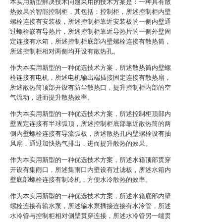
本实用新型解决技术问题采用的技术方案是：一种具有散
热效果的智能控制柜，其包括：控制柜，所述控制柜内壁
螺栓连接有安装板，所述控制柜靠近安装板的一侧内壁通
过螺栓嵌有导热片，所述控制柜靠近导热片的一侧外壁固
定连接有水箱，所述控制柜底部内壁螺栓连接有散热筒，
所述控制柜相对两侧均开设有散热孔。
作为本实用新型的一种优选技术方案，所述散热筒内壁螺
栓连接有电机，所述电机输出端插接固定连接有散热扇，
所述散热筒顶部开设有防尘散热口，提升控制柜内部的空
气流动，进而提升散热效率。
作为本实用新型的一种优选技术方案，所述控制柜顶部内
壁固定连接有半球弧顶，所述控制柜底部靠近散热筒的两
侧内壁螺栓连接有导流弧板，所述散热孔内壁螺栓设有抽
风扇，通过加快热气排出，进而提升散热的效果。
作为本实用新型的一种优选技术方案，所述水箱顶部贯穿
开设有集雨口，所述集雨口内壁设有过滤板，所述水箱内
壁底部螺栓连接有制冷机，方便水冷散热的效率。
作为本实用新型的一种优选技术方案，所述水箱底部内壁
螺栓连接有输水泵，所述输水泵插接连接有水冷管，所述
水冷管与控制柜相对侧壁贯穿连接，所述水冷管另一端贯