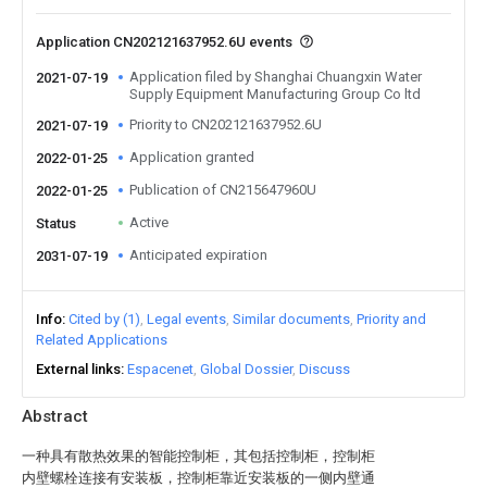
Application CN202121637952.6U events
Application filed by Shanghai Chuangxin Water
2021-07-19
Supply Equipment Manufacturing Group Co ltd
Priority to CN202121637952.6U
2021-07-19
Application granted
2022-01-25
Publication of CN215647960U
2022-01-25
Active
Status
Anticipated expiration
2031-07-19
Info
Cited by (1)
Legal events
Similar documents
Priority and
Related Applications
External links
Espacenet
Global Dossier
Discuss
Abstract
一种具有散热效果的智能控制柜，其包括控制柜，控制柜
内壁螺栓连接有安装板，控制柜靠近安装板的一侧内壁通