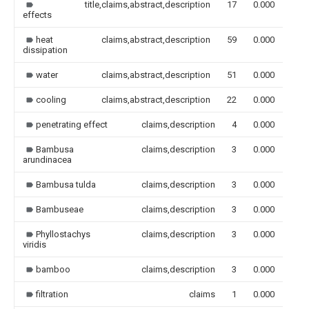
title,claims,abstract,description
17
0.000
effects
heat
claims,abstract,description
59
0.000
dissipation
water
claims,abstract,description
51
0.000
cooling
claims,abstract,description
22
0.000
penetrating effect
claims,description
4
0.000
Bambusa
claims,description
3
0.000
arundinacea
Bambusa tulda
claims,description
3
0.000
Bambuseae
claims,description
3
0.000
Phyllostachys
claims,description
3
0.000
viridis
bamboo
claims,description
3
0.000
filtration
claims
1
0.000