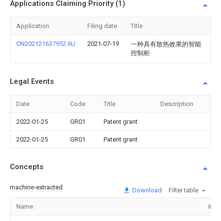
Applications Claiming Priority (1)
Application
Filing date
Title
CN202121637952.6U
2021-07-19
一种具有散热效果的智能
控制柜
Legal Events
Date
Code
Title
Description
2022-01-25
GR01
Patent grant
2022-01-25
GR01
Patent grant
Concepts
machine-extracted
Download
Filter table
Name
Ima