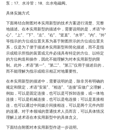
泵；17、水冷管；18、出水电磁阀。
具体实施方式
下面将结合附图对本实用新型的技术方案进行清楚、完整
地描述。在本实用新型的描述中，需要说明的是，术语“中
心”、“上”、“下”、“左”、“右”、“竖直”、“水平”、“内”、“外”
等指示的方位或位置关系为基于附图所示的方位或位置关
系，仅是为了便于描述本实用新型和简化描述，而不是指
示或暗示所指的装置或元件必须具有特定的方位、以特定
的方位构造和操作，因此不能理解为对本实用新型的限
制。此外，术语“第一”、“第二”、“第三”仅用于描述目的，
而不能理解为指示或暗示相正对地重要性。
在本实用新型的描述中，需要说明的是，除非另有明确的
规定和限定，术语“安装”、“相连”、“连接”应做广义理解，
例如，可以是固定连接，也可以是可拆卸连接，或一体地
连接；可以是机械连接，也可以是电连接；可以是直接相
连，也可以通过中间媒介间接相连，可以是两个元件内部
的连通。对于本领域的普通技术人员而言，可以具体情况
理解上述术语在本实用新型中的具体含义。
下面结合附图对本实用新型作进一步说明。