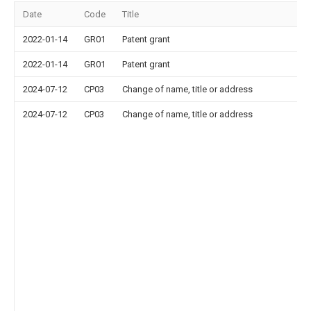
Date
Code
Title
2022-01-14
GR01
Patent grant
2022-01-14
GR01
Patent grant
2024-07-12
CP03
Change of name, title or address
2024-07-12
CP03
Change of name, title or address