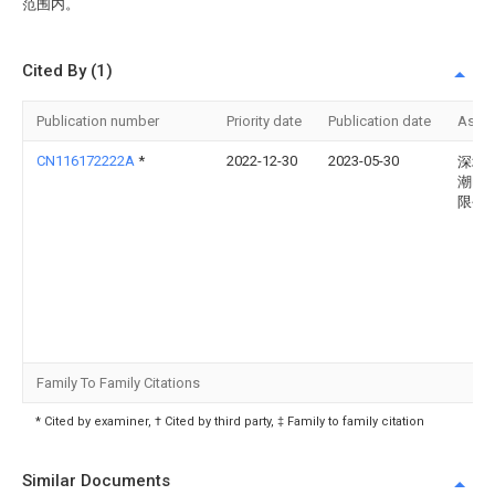
范围内。
Cited By (1)
Publication number
Priority date
Publication date
Assi
CN116172222A
*
2022-12-30
2023-05-30
深圳
潮电
限公
Family To Family Citations
* Cited by examiner, † Cited by third party, ‡ Family to family citation
Similar Documents