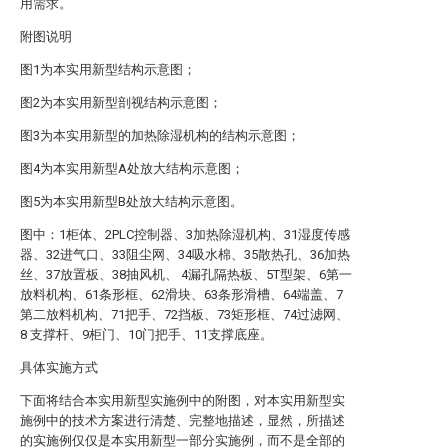
用需求。
附图说明
图1为本实用新型结构示意图；
图2为本实用新型剖视结构示意图；
图3为本实用新型的加热除湿机构的结构示意图；
图4为本实用新型A处放大结构示意图；
图5为本实用新型B处放大结构示意图。
图中：1柜体、2PLC控制器、3加热除湿机构、31湿度传感
器、32进气口、33阻尘网、34吸水棉、35散热孔、36加热
丝、37放置板、38抽风机、 4漏孔隔热板、5T型架、6第一
放料机构、61条形框、62滑块、63条形滑槽、64端盖、7
第二放料机构、71把手、72挡板、73矩形框、74过滤网、
8 支撑杆、9柜门、10门把手、11支撑底座。
具体实施方式
下面将结合本实用新型实施例中的附图，对本实用新型实
施例中的技术方案进行清楚、完整地描述，显然，所描述
的实施例仅仅是本实用新型一部分实施例，而不是全部的