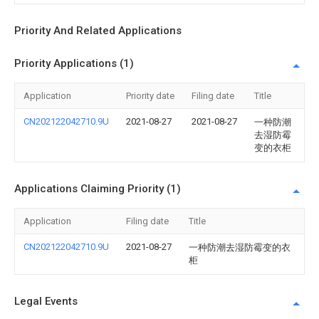
Priority And Related Applications
Priority Applications (1)
Application
Priority date
Filing date
Title
CN202122042710.9U
2021-08-27
2021-08-27
一种防潮
去湿防霉
变的衣柜
Applications Claiming Priority (1)
Application
Filing date
Title
CN202122042710.9U
2021-08-27
一种防潮去湿防霉变的衣
柜
Legal Events