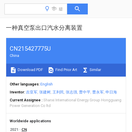
一种真空泵出口汽水分离装置
CN215427775U
China
Download PDF
Find Prior Art
Similar
Other languages
English
Inventor
吉亚军
张建树
王利民
张志强
曹中平
曹永军
申日海
Current Assignee
Shanxi International Energy Group Hongguang
Power Generation Co ltd
Worldwide applications
2021
CN