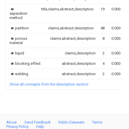
title,claims,abstract,description
19
0.000
separation
method
partition
claims,abstract,description
48
0.000
porous
claims,abstract,description
8
0.000
material
liquid
claims,description
2
0.000
blocking effect
abstract,description
4
0.000
welding
abstract,description
2
0.000
Show all concepts from the description section
About
Send Feedback
Public Datasets
Terms
Privacy Policy
Help