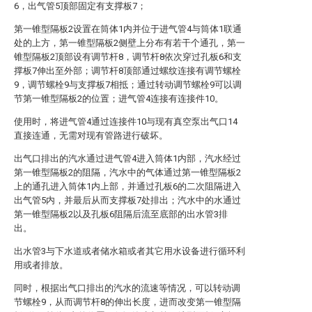
6，出气管5顶部固定有支撑板7；
第一锥型隔板2设置在筒体1内并位于进气管4与筒体1联通
处的上方，第一锥型隔板2侧壁上分布有若干个通孔，第一
锥型隔板2顶部设有调节杆8，调节杆8依次穿过孔板6和支
撑板7伸出至外部；调节杆8顶部通过螺纹连接有调节螺栓
9，调节螺栓9与支撑板7相抵；通过转动调节螺栓9可以调
节第一锥型隔板2的位置；进气管4连接有连接件10。
使用时，将进气管4通过连接件10与现有真空泵出气口14
直接连通，无需对现有管路进行破坏。
出气口排出的汽水通过进气管4进入筒体1内部，汽水经过
第一锥型隔板2的阻隔，汽水中的气体通过第一锥型隔板2
上的通孔进入筒体1内上部，并通过孔板6的二次阻隔进入
出气管5内，并最后从而支撑板7处排出；汽水中的水通过
第一锥型隔板2以及孔板6阻隔后流至底部的出水管3排
出。
出水管3与下水道或者储水箱或者其它用水设备进行循环利
用或者排放。
同时，根据出气口排出的汽水的流速等情况，可以转动调
节螺栓9，从而调节杆8的伸出长度，进而改变第一锥型隔