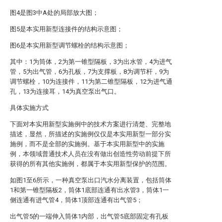
图4是图3中A处的局部放大图；
图5是本实用新型连接件的结构示意图；
图6是本实用新型调节螺栓的结构示意图；
其中：1为筒体，2为第一锥型隔板，3为出水管，4为进气
管，5为出气管，6为孔板，7为支撑板，8为调节杆，9为
调节螺栓，10为连接件，11为第二锥型隔板，12为进气通
孔，13为连接耳，14为真空泵出气口。
具体实施方式
下面对本实用新型实施例中的技术方案进行清楚、完整地
描述，显然，所描述的实施例仅仅是本实用新型一部分实
施例，而不是全部的实施例。基于本实用新型中的实施
例，本领域普通技术人员在没有做出创造性劳动前提下所
获得的所有其他实施例，都属于本实用新型保护的范围。
如图1至6所示，一种真空泵出口汽水分离装置，包括筒体
1和第一锥型隔板2，筒体1底部连通有出水管3，筒体1一
侧连通有进气管4，筒体1顶部连通有出气管5；
出气管5的一端伸入筒体1内部，出气管5底部固定有孔板