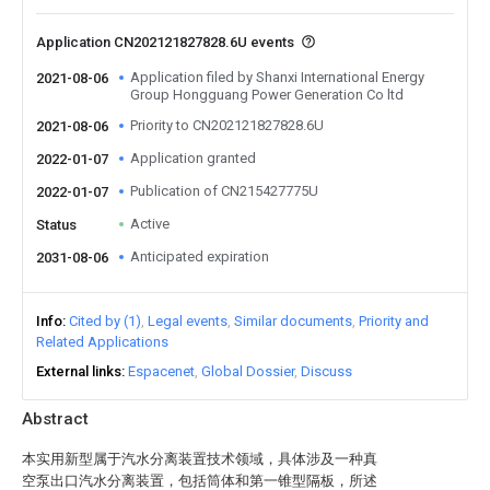
Application CN202121827828.6U events
Application filed by Shanxi International Energy
2021-08-06
Group Hongguang Power Generation Co ltd
Priority to CN202121827828.6U
2021-08-06
Application granted
2022-01-07
Publication of CN215427775U
2022-01-07
Active
Status
Anticipated expiration
2031-08-06
Info
Cited by (1)
Legal events
Similar documents
Priority and
Related Applications
External links
Espacenet
Global Dossier
Discuss
Abstract
本实用新型属于汽水分离装置技术领域，具体涉及一种真
空泵出口汽水分离装置，包括筒体和第一锥型隔板，所述