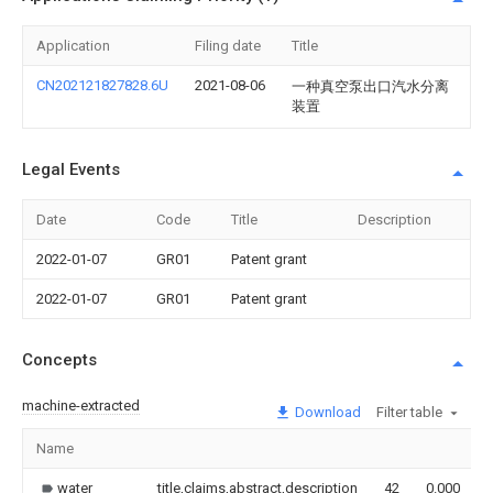
Application
Filing date
Title
CN202121827828.6U
2021-08-06
一种真空泵出口汽水分离
装置
Legal Events
Date
Code
Title
Description
2022-01-07
GR01
Patent grant
2022-01-07
GR01
Patent grant
Concepts
machine-extracted
Download
Filter table
Name
water
title,claims,abstract,description
42
0.000