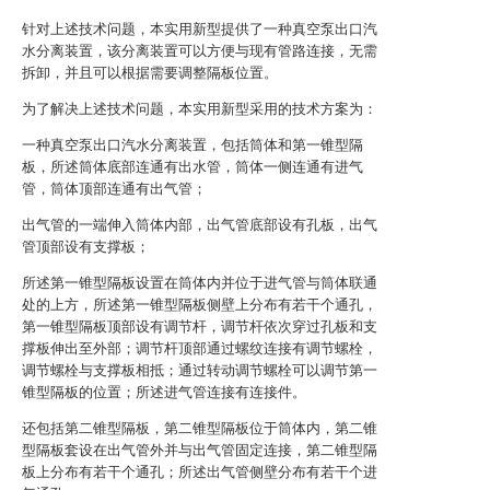
针对上述技术问题，本实用新型提供了一种真空泵出口汽
水分离装置，该分离装置可以方便与现有管路连接，无需
拆卸，并且可以根据需要调整隔板位置。
为了解决上述技术问题，本实用新型采用的技术方案为：
一种真空泵出口汽水分离装置，包括筒体和第一锥型隔
板，所述筒体底部连通有出水管，筒体一侧连通有进气
管，筒体顶部连通有出气管；
出气管的一端伸入筒体内部，出气管底部设有孔板，出气
管顶部设有支撑板；
所述第一锥型隔板设置在筒体内并位于进气管与筒体联通
处的上方，所述第一锥型隔板侧壁上分布有若干个通孔，
第一锥型隔板顶部设有调节杆，调节杆依次穿过孔板和支
撑板伸出至外部；调节杆顶部通过螺纹连接有调节螺栓，
调节螺栓与支撑板相抵；通过转动调节螺栓可以调节第一
锥型隔板的位置；所述进气管连接有连接件。
还包括第二锥型隔板，第二锥型隔板位于筒体内，第二锥
型隔板套设在出气管外并与出气管固定连接，第二锥型隔
板上分布有若干个通孔；所述出气管侧壁分布有若干个进