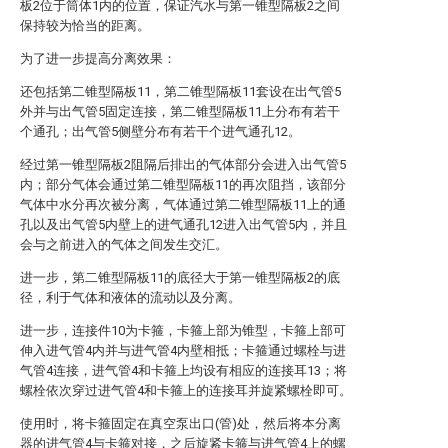
板2位于筒体1内的位置，保证汽水与第一锥型隔板2之间
保持较为恰当的距离。
为了进一步提高分离效果：
还包括第二锥型隔板11，第二锥型隔板11套设在出气管5
外并与出气管5固定连接，第二锥型隔板11上分布有若干
个通孔；出气管5侧壁分布有若干个进气通孔12。
经过第一锥型隔板2阻隔后排出的气体部分会进入出气管5
内；部分气体会通过第二锥型隔板11的再次阻挡，该部分
气体中水分再次被分离，气体通过第二锥型隔板11上的通
孔以及出气管5内壁上的进气通孔12进入出气管5内，并且
会与之前进入的气体之间发生交汇。
进一步，第二锥型隔板11的底径大于第一锥型隔板2的底
径，利于气体和液体的流动以及分离。
进一步，连接件10为卡箍，卡箍上部为锥型，卡箍上部可
伸入进气管4内并与进气管4内壁相抵；卡箍通过螺栓与进
气管4连接，进气管4和卡箍上均设有相应的连接耳13；将
螺栓依次穿过进气管4和卡箍上的连接耳并旋紧螺栓即可。
使用时，将卡箍固定在真空泵出口(管)处，然后将本分离
器的进气管4与卡箍对接，之后旋紧卡箍与进气管4上的螺