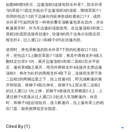
如图8和图9所示，边篷顶框3连接有防水外罩7，防水外罩
7的罩面7-1固定并贴合于边篷顶框3的顶面，围绕罩面7-1
四周的包边7-2的下边缘向内延伸形成松紧收口7-3，该防
水外罩7可如同床笠一样将折叠车顶帐篷包罩在其内，并在
帐篷展开时，作为车边篷的顶面使用。在边篷顶框3和第二
底框2的底部连接有挂篷9，挂篷9的四个边角分别靠近四
根支杆4，过人通口2-1和梯子6均在挂篷内部。
使用时，将包罩帐篷的防水外罩7下部的松紧收口7-3拉
开，把包边7-2上翻至罩面7-1顶部，将其中两根支杆4插入
翻转定位管3-1内，展开边篷顶框3和第二底框2至水平状
态，篷布罩8随之展开，用另外两根支杆4连接并支撑边篷
顶框3，将作为杠杆的两根支杆4取下后，连接和支撑于第
二边框2的两侧边梁之下，挂上挂篷9后，即完成帐篷的展
开和组装。将梯子6取出伸长，使梯子6上部从第二边框2
的过人通口2-1向上伸，把梯子6靠接在支撑横梁2-2上，人
通过梯子6直接从过人通口2-2处进入车顶帐篷内，休息
时，将梯子6提起缩短后，放入帐篷内，拉上篷布罩上的相
应门盖，能有效降低安全隐患。
Cited By (1)