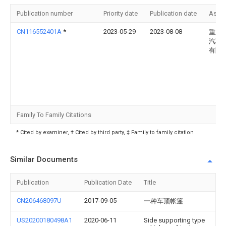
Publication number
Priority date
Publication date
Assi
CN116552401A
*
2023-05-29
2023-08-08
重庆
汽车
有限
Family To Family Citations
* Cited by examiner, † Cited by third party, ‡ Family to family citation
Similar Documents
Publication
Publication Date
Title
CN206468097U
2017-09-05
一种车顶帐篷
US20200180498A1
2020-06-11
Side supporting type