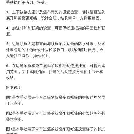
手动操作更省力、快捷。
3、上下铰接支座以及篷布骨架的设置位置，使帐篷框架的
展开和折叠更顺畅，设计合理，结构简单，支撑更稳固。
4、加强杆和加强梁的设置，可提供帐篷框架的牢固性和强
度。
5、边篷顶框固定有罩面与顶框顶面贴合的防水外罩，防水
外罩包边的下边缘设计为松紧收口，收纳和使用便捷，单
人能独立操作，操作省力。
6、在边篷顶框和第二底框的底部活动连接挂篷，可提高遮
挡范围，便于遮阳挡雨，挂篷的活动连接方式便于展开和
收纳。
附图说明
图1是本手动展开带车边篷的折叠车顶帐篷的框架结构的展
开示意图。
图2是本手动展开带车边篷的折叠车顶帐篷的框架结构的折
叠示意图。
图3是本手动展开带车边篷的折叠车顶帐篷放置梯子的状态