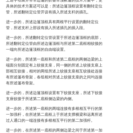
上述手动展开带车边篷的折叠车顶帐篷的技术方案中，更
具体的技术方案还可以是：所述边篷顶框设置有翻转定位
管，所述翻转定位管开设有插入所述支杆的插孔。
进一步的，所述边篷顶框具有两根平行设置的翻转定位
管，所述支杆上部设有插入所述插孔的插入段。
进一步的，所述翻转定位管设置于所述边篷顶框的底部，
所述翻转定位管由所述边篷顶框与所述第二底框相铰接的
一端向所述边篷顶框的自由端设置。
进一步的，所述第一底框和所述第二底框的两侧边梁的上
端面分别固定有上铰接支座，同一侧的所述上铰接支座上
部相互铰接，相对的两组所述上铰接支座相互铰接处连接
有所述篷布骨架，各组相对所述上铰接支座的之间均连接
有所述篷布骨架。
进一步的，所述边篷顶框设置有下铰接支座，所述下铰接
支座铰接于所述第二底框侧边梁的内侧。
进一步的，所述第一底框的两端连接有多根相互平行的第
一加强杆，在所述第二底框上于所述支撑横梁和远离所述
过人通口的一端连接有多根相互平行的第二加强杆。
进一步的，在所述第一底框的两侧边梁之间于所述第一加