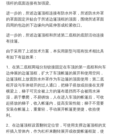
强杆的底面连接有加强梁。
进一步的，所述边篷顶框连接有防水外罩，所述防水外罩
的罩面固定并贴合于所述边篷顶框的顶面，围绕所述罩面
四周的包边的下边缘向内延伸形成松紧收口。
进一步的，所述边篷顶框和所述第二底框的底部活动连接
有挂篷。
由于采用了上述技术方案，本实用新型与现有技术相比具
有如下有益效果：
1、在第二底框两端分别铰接固定在车顶的第一底框和向车
边伸展的边篷顶框，扩大了车顶帐篷的展开和使用空间，
边篷顶框上放置防水外罩作为车边篷的顶面使用；第二底
框开设与车体错开的过人通口，把梯子搭放或挂接在支撑
横梁上，梯子可完全被上方的篷布遮挡而不会被雨水淋
湿，易于攀爬，不易锈蚀，人在进入车顶的帐篷后，可收
起搭放的梯子，收入帐篷内，提高安装性能；梯子不需要
安装在帐篷上，重量轻，手动展开帐篷更便捷，收拾便
利。
2、在边篷顶框设置翻转定位管，可使用支撑边篷顶框的支
杆插入管体内，作为杠杆来翻转展开或收拢帐篷框架，使