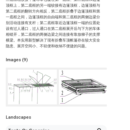
顶框上，第二底框的另一端铰接有边篷顶框，边篷顶框与
第二底框的翻转方向相反，第二底框折叠于边篷顶框和第
一底框之间，边篷顶框的自由端和第二底框的两侧边梁分
别活动连接有支杆；第二底框靠近边篷顶框一端的位置处
设有过人通口，过人通口在第二底框展开后与下方的车体
相错开，第二底框的两侧边梁之间连接有靠放梯子的支撑
横梁。本实用新型解决了现有折叠车顶帐篷存在较大安全
隐患、展开空间小、不轻便和收纳不便捷的问题。
Images (
9
)
Landscapes