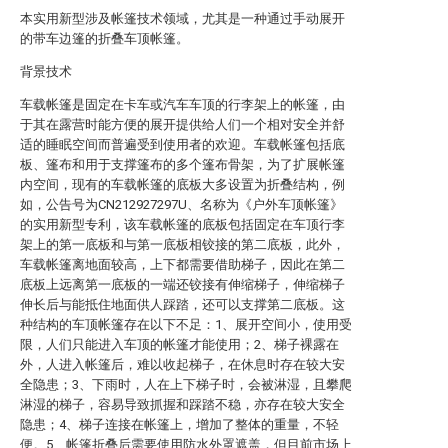
本实用新型涉及帐篷技术领域，尤其是一种通过手动展开
的带车边篷的折叠车顶帐篷。
背景技术
车载帐篷是固定在卡车或汽车车顶的行李架上的帐篷，由
于其在露营时能方便的展开提供给人们一个相对安全并舒
适的睡眠空间而普遍受到使用者的欢迎。车载帐篷包括底
板、篷布和用于支撑篷布的多个篷布骨架，为了扩展帐篷
内空间，现有的车载帐篷的底板大多设置为折叠结构，例
如，公告号为CN212927297U、名称为《户外车顶帐篷》
的实用新型专利，该车载帐篷的底板包括固定在车顶行李
架上的第一底板和与第一底板相铰接的第二底板，此外，
车载帐篷离地面较高，上下都需要借助梯子，因此在第二
底板上远离第一底板的一端还铰接有伸缩梯子，伸缩梯子
伸长后与能抵住地面供人踩踏，还可以支撑第二底板。这
种结构的车顶帐篷存在以下不足：1、展开空间小，使用受
限，人们只能进入车顶的帐篷才能使用；2、梯子裸露在
外，人进入帐篷后，难以收起梯子，在休息时存在较大安
全隐患；3、下雨时，人在上下梯子时，会被淋湿，且攀爬
淋湿的梯子，容易导致抓握和踩踏不稳，亦存在较大安全
隐患；4、梯子连接在帐篷上，增加了整体的重量，不轻
便。5、帐篷折叠后需要使用防水外罩遮盖，但目前市场上