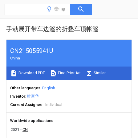
手动展开带车边篷的折叠车顶帐篷
CN215055941U
China
Download PDF
Find Prior Art
Similar
Other languages
English
Inventor
叶富华
Current Assignee
Individual
Worldwide applications
2021
CN