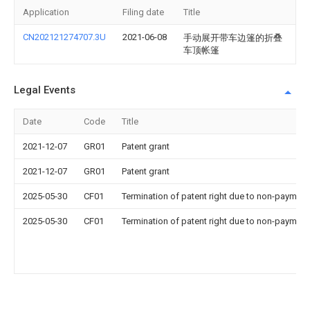
Application
Filing date
Title
CN202121274707.3U
2021-06-08
手动展开带车边篷的折叠
车顶帐篷
Legal Events
Date
Code
Title
2021-12-07
GR01
Patent grant
2021-12-07
GR01
Patent grant
2025-05-30
CF01
Termination of patent right due to non-payment
2025-05-30
CF01
Termination of patent right due to non-payment