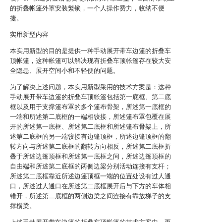
的折叠帐篷外罩安装繁锁，一个人操作费力，收纳不便
捷。
实用新型内容
本实用新型的目的是提供一种手动展开带车边篷的折叠车
顶帐篷，这种帐篷可以解决现有折叠车顶帐篷存在较大安
全隐患、展开空间小和不轻便的问题。
为了解决上述问题，本实用新型采用的技术方案是：这种
手动展开带车边篷的折叠车顶帐篷包括第一底框、第二底
框以及用于支撑篷布罩的多个篷布骨架，所述第一底框的
一端和所述第二底框的一端相铰接，所述篷布罩包覆在展
开的所述第一底框、所述第二底框和所述篷布骨架上，所
述第二底框的另一端铰接有边篷顶框，所述边篷顶框的翻
转方向与所述第二底框的翻转方向相反，所述第二底框折
叠于所述边篷顶框和所述第一底框之间，所述边篷顶框的
自由端和所述第二底框的两侧边梁分别活动连接有支杆；
所述第二底框靠近所述边篷顶框一端的位置处设有过人通
口，所述过人通口在所述第二底框展开后与下方的车体相
错开，所述第二底框的两侧边梁之间连接有靠放梯子的支
撑横梁。