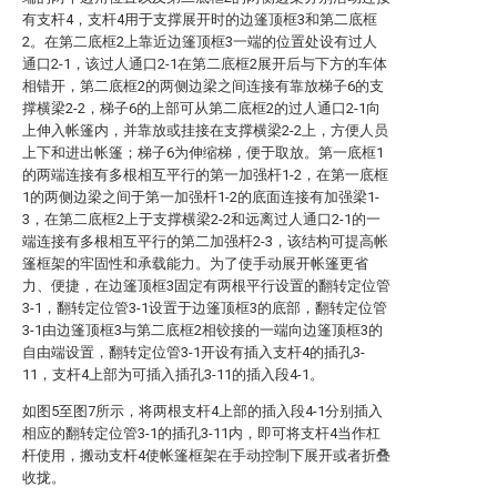
有支杆4，支杆4用于支撑展开时的边篷顶框3和第二底框
2。在第二底框2上靠近边篷顶框3一端的位置处设有过人
通口2-1，该过人通口2-1在第二底框2展开后与下方的车体
相错开，第二底框2的两侧边梁之间连接有靠放梯子6的支
撑横梁2-2，梯子6的上部可从第二底框2的过人通口2-1向
上伸入帐篷内，并靠放或挂接在支撑横梁2-2上，方便人员
上下和进出帐篷；梯子6为伸缩梯，便于取放。第一底框1
的两端连接有多根相互平行的第一加强杆1-2，在第一底框
1的两侧边梁之间于第一加强杆1-2的底面连接有加强梁1-
3，在第二底框2上于支撑横梁2-2和远离过人通口2-1的一
端连接有多根相互平行的第二加强杆2-3，该结构可提高帐
篷框架的牢固性和承载能力。为了使手动展开帐篷更省
力、便捷，在边篷顶框3固定有两根平行设置的翻转定位管
3-1，翻转定位管3-1设置于边篷顶框3的底部，翻转定位管
3-1由边篷顶框3与第二底框2相铰接的一端向边篷顶框3的
自由端设置，翻转定位管3-1开设有插入支杆4的插孔3-
11，支杆4上部为可插入插孔3-11的插入段4-1。
如图5至图7所示，将两根支杆4上部的插入段4-1分别插入
相应的翻转定位管3-1的插孔3-11内，即可将支杆4当作杠
杆使用，搬动支杆4使帐篷框架在手动控制下展开或者折叠
收拢。