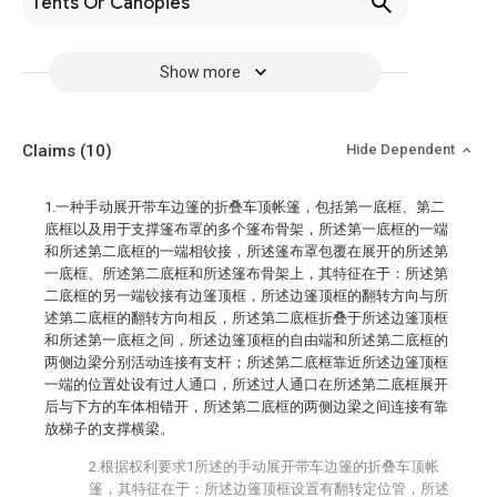
Tents Or Canopies
Show more
Claims
(10)
Hide Dependent
1.一种手动展开带车边篷的折叠车顶帐篷，包括第一底框、第二
底框以及用于支撑篷布罩的多个篷布骨架，所述第一底框的一端
和所述第二底框的一端相铰接，所述篷布罩包覆在展开的所述第
一底框、所述第二底框和所述篷布骨架上，其特征在于：所述第
二底框的另一端铰接有边篷顶框，所述边篷顶框的翻转方向与所
述第二底框的翻转方向相反，所述第二底框折叠于所述边篷顶框
和所述第一底框之间，所述边篷顶框的自由端和所述第二底框的
两侧边梁分别活动连接有支杆；所述第二底框靠近所述边篷顶框
一端的位置处设有过人通口，所述过人通口在所述第二底框展开
后与下方的车体相错开，所述第二底框的两侧边梁之间连接有靠
放梯子的支撑横梁。
2.根据权利要求1所述的手动展开带车边篷的折叠车顶帐
篷，其特征在于：所述边篷顶框设置有翻转定位管，所述