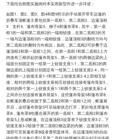
下面结合附图实施例对本实用新型作进一步详述：
如图1、图2、图3、图4和图9所示的手动展开带车边篷的
折叠车顶帐篷主要包括第一底框1、第二底框2、边篷顶框
3、支杆4、篷布骨架5、梯子6和篷布罩8，其中，第一底
框1的一端和第二底框2的一端相铰接，在第二底框2的另
一端与边篷顶框3的一端相铰接，边篷顶框3的翻转方向与
第二底框2的翻转方向相反，如此，第二底框2可折叠于边
篷顶框3和第一底框1之间。在第一底框1和第二底框2上方
跨接有三根拱起的篷布骨架5，第一底框1的两侧边梁的上
端面分别固定有一组第一上铰接支座1-1，第二底框2的两
侧边梁的上端面分别固定有一组第二上铰接支座2-4，同一
侧的第一上铰接支座1-1和第二上铰接支座2-4上部相互铰
接，相对的两组上铰接支座相互铰接处连接有篷布骨架5，
相对的两个第一上铰接支座1-1和两个第二上铰接支座2-4
之间亦分别连接有篷布骨架5，这些篷布骨架5和篷布罩8
在帐篷折叠后收拢于第二底框2和第一底框1之间，帐篷展
开后，这些篷布骨架5可呈辐射状态打开，更好地支撑篷布
罩8，篷布罩8包覆在展开的第一底框1、第二底框2和篷布
骨架5上形成帐篷。在边篷顶框3设置有下铰接支座3-2，下
铰接支座3-2铰接于第二底框2侧边梁的内侧，边篷顶框3的
顶部可安装篷布罩8或者透明盖体等。在边篷顶框3的自由
端的两个边角位置以及第二底框2的两侧边梁分别活动连接