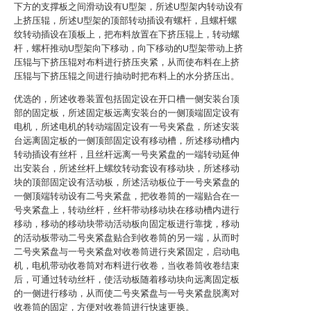
下方的支撑板之间滑动设有U型架，所述U型架内转动设有
上挤压辊，所述U型架的顶部转动插设有螺杆，且螺杆螺
纹转动插设在顶板上，把布料放置在下挤压辊上，转动螺
杆，螺杆推动U型架向下移动，向下移动的U型架带动上挤
压辊与下挤压辊对布料进行挤压夹紧，从而使布料在上挤
压辊与下挤压辊之间进行抽动时把布料上的水分挤压出。
优选的，所述收卷装置包括固定设在开口槽一侧安装台顶
部的固定板，所述固定板远离安装台的一侧顶端固定设有
电机，所述电机的转动端固定设有一号夹紧盘，所述安装
台远离固定板的一侧顶部固定设有移动槽，所述移动槽内
转动插设有丝杆，且丝杆远离一号夹紧盘的一端转动延伸
出安装台，所述丝杆上螺纹转动套设有移动块，所述移动
块的顶部固定设有活动板，所述活动板位于一号夹紧盘的
一侧顶端转动设有二号夹紧盘，把收卷筒的一端贴合在一
号夹紧盘上，转动丝杆，丝杆带动移动块在移动槽内进行
移动，移动的移动块带动活动板向固定板进行靠拢，移动
的活动板带动二号夹紧盘贴合到收卷筒的另一端，从而时
二号夹紧盘与一号夹紧盘对收卷筒进行夹紧固定，启动电
机，电机带动收卷筒对布料进行收卷，当收卷筒收卷结束
后，可通过转动丝杆，使活动板随着移动块向远离固定板
的一侧进行移动，从而使二号夹紧盘与一号夹紧盘脱离对
收卷筒的固定，方便对收卷筒进行快速更换。