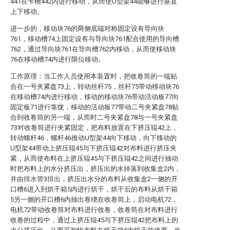
441在卡槽442内进行移动，从而使U型架44能够进行垂直
上下移动。
进一步的，移动块76的两侧底端对称固定设有导向块
761，移动槽74上固定设有与导向块761配合使用的导向槽
762，通过导向块761在导向槽762内移动，从而使移动块
76在移动槽74内进行限位移动。
工作原理：当工作人员使用本装置时，把收卷筒的一端贴
合在一号夹紧盘73上，转动丝杆75，丝杆75带动移动块76
在移动槽74内进行移动，移动的移动块76带动活动板77向
固定板71进行靠拢，移动的活动板77带动二号夹紧盘78贴
合到收卷筒的另一端，从而时二号夹紧盘78与一号夹紧盘
73对收卷筒进行夹紧固定，把布料放置在下挤压辊42上，
转动螺杆46，螺杆46推动U型架44向下移动，向下移动的
U型架44带动上挤压辊45与下挤压辊42对布料进行挤压夹
紧，从而使布料在上挤压辊45与下挤压辊42之间进行抽动
时把布料上的水分挤压出，挤压出的水掉落到收集盒2内，
并由排水管3排出，挤压出水分的布料从收集盒2一侧的开
口槽6进入到烘干箱5内进行烘干，烘干后的布料从烘干箱
5另一侧的开口槽6内抽出卷绕在收卷筒上，启动电机72，
电机72带动收卷筒对布料进行收卷，收卷筒在对布料进行
收卷的过程中，通过上挤压辊45与下挤压辊42把布料上的