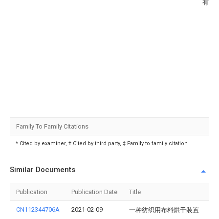
有限
Family To Family Citations
* Cited by examiner, † Cited by third party, ‡ Family to family citation
Similar Documents
Publication
Publication Date
Title
CN112344706A
2021-02-09
一种纺织用布料烘干装置