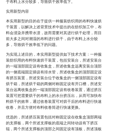
于布料上水分较多，导致烘干效率低下。
实用新型内容
本实用新型的目的在于提供一种服装纺织用的布料快速烘
干装置，以解决上述背景技术中提出的在纺织加工中，布
料会浸染并携带水渍，故而需要对其进行烘干处理，而目
前大多之间对潮湿的布料进行烘干，由于布料上水分较
多，导致烘干效率低下的问题。
为实现上述目的，本实用新型提供如下技术方案：一种服
装纺织用的布料快速烘干装置，包括安装台，所述安装台
的一端顶部固定设有收集盒，所述收集盒远离安装台顶部
的一侧底端固定插设有排水管，所述收集盒的顶部固定设
有挤压装置，所述安装台位于收集盒的一侧顶部固定设有
烘干箱，所述烘干箱的两侧对称固定设有开口槽，所述安
装台远离收集盒的一端顶部固定设有收卷装置，通过挤压
装置可把需要烘干的布料上的水分挤压出，从而可加快布
料烘干的效率，通过收卷装置可对烘干后的布料进行快速
收卷，并且方便对布料收卷筒进行快速更换。
优选的，所述挤压装置包括对称固定设在收集盒顶部两端
的支撑板，两个所述支撑板的底端之间转动设有下挤压
辊，两个所述支撑板的顶部之间固定设有顶板，所述顶板