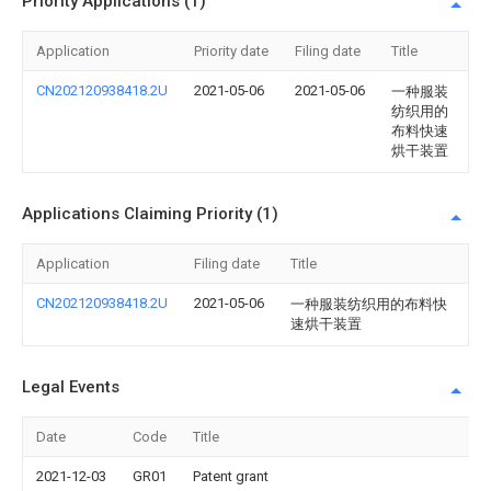
Priority Applications (1)
Application
Priority date
Filing date
Title
CN202120938418.2U
2021-05-06
2021-05-06
一种服装
纺织用的
布料快速
烘干装置
Applications Claiming Priority (1)
Application
Filing date
Title
CN202120938418.2U
2021-05-06
一种服装纺织用的布料快
速烘干装置
Legal Events
Date
Code
Title
2021-12-03
GR01
Patent grant