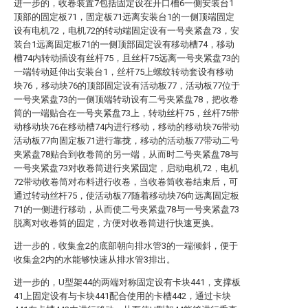
进一步的，收卷装置7包括固定设在开口槽6一侧安装台1
顶部的固定板71，固定板71远离安装台1的一侧顶端固定
设有电机72，电机72的转动端固定设有一号夹紧盘73，安
装台1远离固定板71的一侧顶部固定设有移动槽74，移动
槽74内转动插设有丝杆75，且丝杆75远离一号夹紧盘73的
一端转动延伸出安装台1，丝杆75上螺纹转动套设有移动
块76，移动块76的顶部固定设有活动板77，活动板77位于
一号夹紧盘73的一侧顶端转动设有二号夹紧盘78，把收卷
筒的一端贴合在一号夹紧盘73上，转动丝杆75，丝杆75带
动移动块76在移动槽74内进行移动，移动的移动块76带动
活动板77向固定板71进行靠拢，移动的活动板77带动二号
夹紧盘78贴合到收卷筒的另一端，从而时二号夹紧盘78与
一号夹紧盘73对收卷筒进行夹紧固定，启动电机72，电机
72带动收卷筒对布料进行收卷，当收卷筒收卷结束后，可
通过转动丝杆75，使活动板77随着移动块76向远离固定板
71的一侧进行移动，从而使二号夹紧盘78与一号夹紧盘73
脱离对收卷筒的固定，方便对收卷筒进行快速更换。
进一步的，收集盒2的底部朝向排水管3的一端倾斜，便于
收集盒2内的水能够快速从排水管3排出。
进一步的，U型架44的两端对称固定设有卡块441，支撑板
41上固定设有与卡块441配合使用的卡槽442，通过卡块