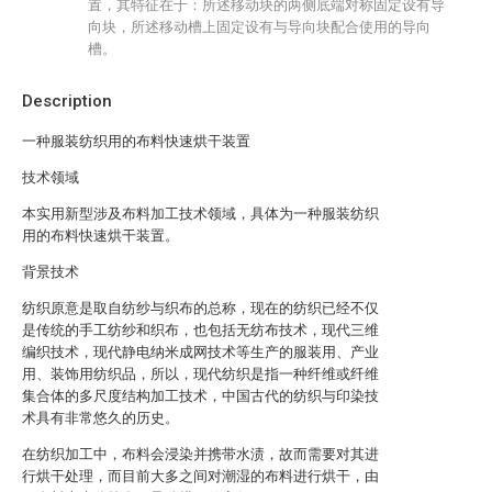
置，其特征在于：所述移动块的两侧底端对称固定设有导
向块，所述移动槽上固定设有与导向块配合使用的导向
槽。
Description
一种服装纺织用的布料快速烘干装置
技术领域
本实用新型涉及布料加工技术领域，具体为一种服装纺织
用的布料快速烘干装置。
背景技术
纺织原意是取自纺纱与织布的总称，现在的纺织已经不仅
是传统的手工纺纱和织布，也包括无纺布技术，现代三维
编织技术，现代静电纳米成网技术等生产的服装用、产业
用、装饰用纺织品，所以，现代纺织是指一种纤维或纤维
集合体的多尺度结构加工技术，中国古代的纺织与印染技
术具有非常悠久的历史。
在纺织加工中，布料会浸染并携带水渍，故而需要对其进
行烘干处理，而目前大多之间对潮湿的布料进行烘干，由