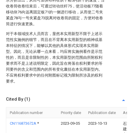
水分挤压出，从而可加快布料在烘干箱5内烘干的速度，当
收卷筒收卷结束后，可通过转动丝杆75，使活动板77随着
移动块76向远离固定板71的一侧进行移动，从而使二号夹
紧盘78与一号夹紧盘73脱离对收卷筒的固定，方便对收卷
筒进行快速更换。
对于本领域技术人员而言，显然本实用新型不限于上述示
范性实施例的细节，而且在不背离本实用新型的精神或基
本特征的情况下，能够以其他的具体形式实现本实用新
型。因此，无论从哪一点来看，均应将实施例看作是示范
性的，而且是非限制性的，本实用新型的范围由所附权利
要求而不是上述说明限定，因此旨在将落在权利要求的等
同要件的含义和范围内的所有变化囊括在本实用新型内。
不应将权利要求中的任何附图标记视为限制所涉及的权利
要求。
Cited By (1)
Publication number
Priority date
Publication date
Assi
CN116873672A
*
2023-09-05
2023-10-13
石家
建筑