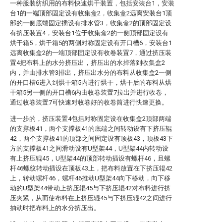
一种服装纺织用的布料快速烘干装置，包括安装台1，安装
台1的一端顶部固定设有收集盒2，收集盒2远离安装台1顶
部的一侧底端固定插设有排水管3，收集盒2的顶部固定设
有挤压装置4，安装台1位于收集盒2的一侧顶部固定设有
烘干箱5，烘干箱5的两侧对称固定设有开口槽6，安装台1
远离收集盒2的一端顶部固定设有收卷装置7，通过挤压装
置4把布料上的水分挤压出，挤压出的水掉落到收集盒2
内，并由排水管3排出，挤压出水分的布料从收集盒2一侧
的开口槽6进入到烘干箱5内进行烘干，烘干后的布料从烘
干箱5另一侧的开口槽6内由收卷装置7拉出并进行收卷，
通过收卷装置7可快速对收卷好的收卷筒进行快速更换。
进一步的，挤压装置4包括对称固定设在收集盒2顶部两端
的支撑板41，两个支撑板41的底端之间转动设有下挤压辊
42，两个支撑板41的顶部之间固定设有顶板43，顶板43下
方的支撑板41之间滑动设有U型架44，U型架44内转动设
有上挤压辊45，U型架44的顶部转动插设有螺杆46，且螺
杆46螺纹转动插设在顶板43上，把布料放置在下挤压辊42
上，转动螺杆46，螺杆46推动U型架44向下移动，向下移
动的U型架44带动上挤压辊45与下挤压辊42对布料进行挤
压夹紧，从而使布料在上挤压辊45与下挤压辊42之间进行
抽动时把布料上的水分挤压出。