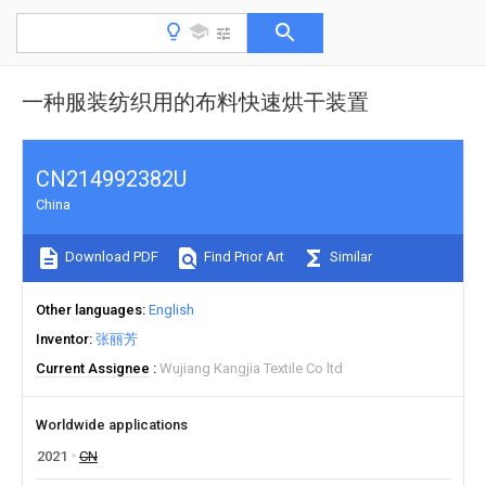
一种服装纺织用的布料快速烘干装置
CN214992382U
China
Download PDF
Find Prior Art
Similar
Other languages
English
Inventor
张丽芳
Current Assignee
Wujiang Kangjia Textile Co ltd
Worldwide applications
2021
CN