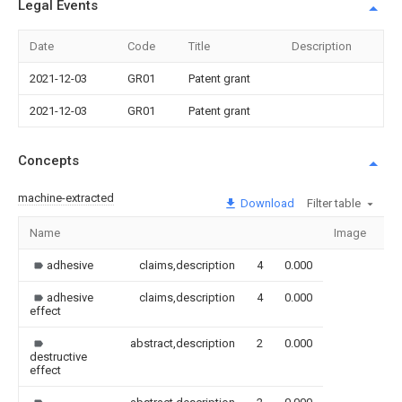
Legal Events
Date
Code
Title
Description
2021-12-03
GR01
Patent grant
2021-12-03
GR01
Patent grant
Concepts
machine-extracted
Download
Filter table
Name
Image
Se
adhesive
claims,description
4
0.000
adhesive
claims,description
4
0.000
effect
abstract,description
2
0.000
destructive
effect