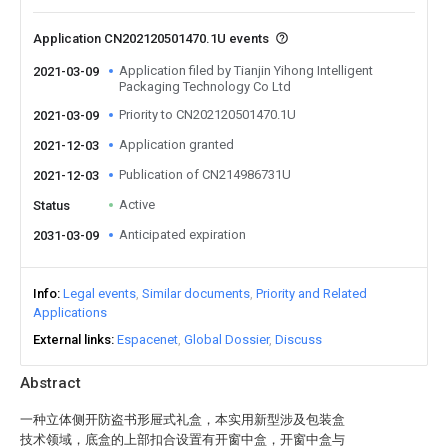
Application CN202120501470.1U events
Application filed by Tianjin Yihong Intelligent
2021-03-09
Packaging Technology Co Ltd
Priority to CN202120501470.1U
2021-03-09
Application granted
2021-12-03
Publication of CN214986731U
2021-12-03
Active
Status
Anticipated expiration
2031-03-09
Info
Legal events
Similar documents
Priority and Related
Applications
External links
Espacenet
Global Dossier
Discuss
Abstract
一种立体侧开防盗书形屉式礼盒，本实用新型涉及包装盒
技术领域，底盒的上部扣合设置有开窗中盒，开窗中盒与