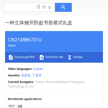
一种立体侧开防盗书形屉式礼盒
CN214986731U
China
Download PDF
Find Prior Art
Similar
Other languages
English
Inventor
皮新君
丁贤涛
Current Assignee
Tianjin Yihong Intelligent Packaging
Technology Co Ltd
Worldwide applications
2021
CN