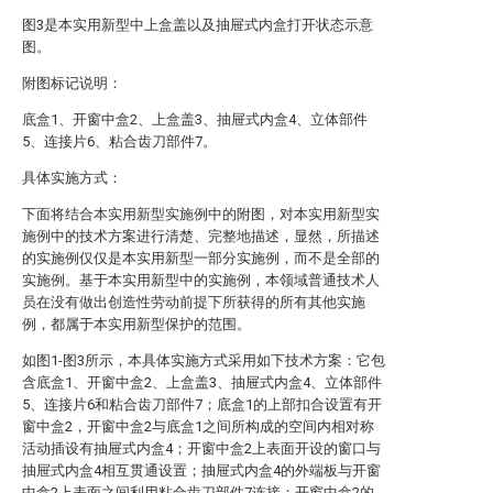
图3是本实用新型中上盒盖以及抽屉式内盒打开状态示意
图。
附图标记说明：
底盒1、开窗中盒2、上盒盖3、抽屉式内盒4、立体部件
5、连接片6、粘合齿刀部件7。
具体实施方式：
下面将结合本实用新型实施例中的附图，对本实用新型实
施例中的技术方案进行清楚、完整地描述，显然，所描述
的实施例仅仅是本实用新型一部分实施例，而不是全部的
实施例。基于本实用新型中的实施例，本领域普通技术人
员在没有做出创造性劳动前提下所获得的所有其他实施
例，都属于本实用新型保护的范围。
如图1-图3所示，本具体实施方式采用如下技术方案：它包
含底盒1、开窗中盒2、上盒盖3、抽屉式内盒4、立体部件
5、连接片6和粘合齿刀部件7；底盒1的上部扣合设置有开
窗中盒2，开窗中盒2与底盒1之间所构成的空间内相对称
活动插设有抽屉式内盒4；开窗中盒2上表面开设的窗口与
抽屉式内盒4相互贯通设置；抽屉式内盒4的外端板与开窗
中盒2上表面之间利用粘合齿刀部件7连接；开窗中盒2的