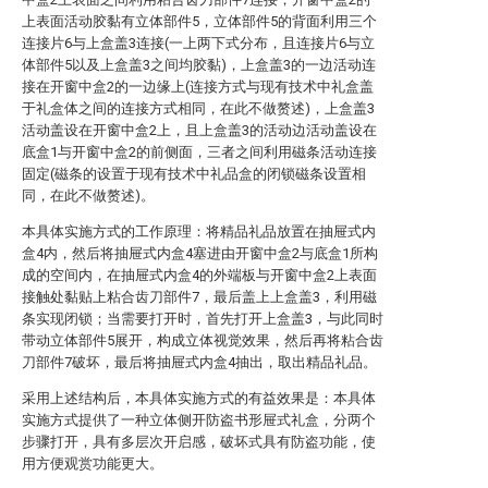
上表面活动胶黏有立体部件5，立体部件5的背面利用三个
连接片6与上盒盖3连接(一上两下式分布，且连接片6与立
体部件5以及上盒盖3之间均胶黏)，上盒盖3的一边活动连
接在开窗中盒2的一边缘上(连接方式与现有技术中礼盒盖
于礼盒体之间的连接方式相同，在此不做赘述)，上盒盖3
活动盖设在开窗中盒2上，且上盒盖3的活动边活动盖设在
底盒1与开窗中盒2的前侧面，三者之间利用磁条活动连接
固定(磁条的设置于现有技术中礼品盒的闭锁磁条设置相
同，在此不做赘述)。
本具体实施方式的工作原理：将精品礼品放置在抽屉式内
盒4内，然后将抽屉式内盒4塞进由开窗中盒2与底盒1所构
成的空间内，在抽屉式内盒4的外端板与开窗中盒2上表面
接触处黏贴上粘合齿刀部件7，最后盖上上盒盖3，利用磁
条实现闭锁；当需要打开时，首先打开上盒盖3，与此同时
带动立体部件5展开，构成立体视觉效果，然后再将粘合齿
刀部件7破坏，最后将抽屉式内盒4抽出，取出精品礼品。
采用上述结构后，本具体实施方式的有益效果是：本具体
实施方式提供了一种立体侧开防盗书形屉式礼盒，分两个
步骤打开，具有多层次开启感，破坏式具有防盗功能，使
用方便观赏功能更大。