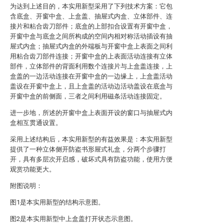
为达到上述目的，本实用新型采用了下列技术方案：它包
含底盒、开窗中盒、上盒盖、抽屉式内盒、立体部件、连
接片和粘合齿刀部件；底盒的上部扣合设置有开窗中盒，
开窗中盒与底盒之间所构成的空间内相对称活动插设有抽
屉式内盒；抽屉式内盒的外端板与开窗中盒上表面之间利
用粘合齿刀部件连接；开窗中盒的上表面活动连接有立体
部件，立体部件的背面利用数个连接片与上盒盖连接，上
盒盖的一边活动连接在开窗中盒的一边缘上，上盒盖活动
盖设在开窗中盒上，且上盒盖的活动边活动盖设在底盒与
开窗中盒的前侧面，三者之间利用磁条活动连接固定。
进一步地，所述的开窗中盒上表面开设的窗口与抽屉式内
盒相互贯通设置。
采用上述结构后，本实用新型的有益效果是：本实用新型
提供了一种立体侧开防盗书形屉式礼盒，分两个步骤打
开，具有多层次开启感，破坏式具有防盗功能，使用方便
观赏功能更大。
附图说明：
图1是本实用新型的结构示意图。
图2是本实用新型中上盒盖打开状态示意图。