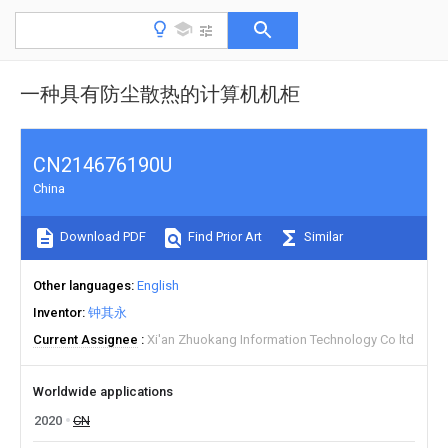
一种具有防尘散热的计算机机柜
CN214676190U
China
Download PDF
Find Prior Art
Similar
Other languages
English
Inventor
钟其永
Current Assignee
Xi'an Zhuokang Information Technology Co ltd
Worldwide applications
2020
CN