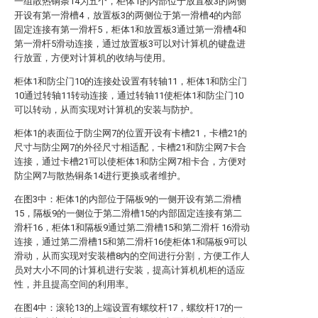
一组散热铜条14为五个，柜体1的内部位于放置板3的两侧
开设有第一滑槽4，放置板3的两侧位于第一滑槽4的内部
固定连接有第一滑杆5，柜体1和放置板3通过第一滑槽4和
第一滑杆5滑动连接，通过放置板3可以对计算机的键盘进
行放置，方便对计算机的收纳与使用。
柜体1和防尘门10的连接处设置有转轴11，柜体1和防尘门
10通过转轴11转动连接，通过转轴11使柜体1和防尘门10
可以转动，从而实现对计算机的安装与防护。
柜体1的表面位于防尘网7的位置开设有卡槽21，卡槽21的
尺寸与防尘网7的外径尺寸相适配，卡槽21和防尘网7卡合
连接，通过卡槽21可以使柜体1和防尘网7相卡合，方便对
防尘网7与散热铜条14进行更换或者维护。
在图3中：柜体1的内部位于隔板9的一侧开设有第二滑槽
15，隔板9的一侧位于第二滑槽15的内部固定连接有第二
滑杆16，柜体1和隔板9通过第二滑槽15和第二滑杆 16滑动
连接，通过第二滑槽15和第二滑杆16使柜体1和隔板9可以
滑动，从而实现对安装槽8内的空间进行分割，方便工作人
员对大小不同的计算机进行安装，提高计算机机柜的适应
性，并且提高空间的利用率。
在图4中：滚轮13的上端设置有螺纹杆17，螺纹杆17的一