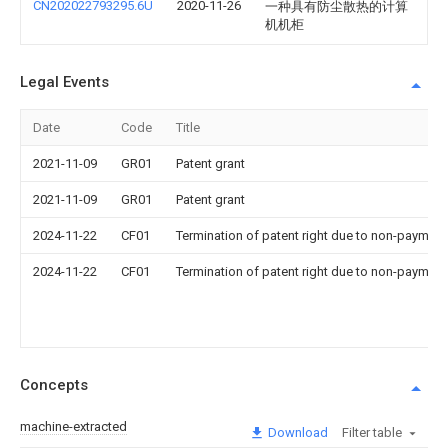
CN202022793295.6U
2020-11-26
一种具有防尘散热的计算
机机柜
Legal Events
Date
Code
Title
2021-11-09
GR01
Patent grant
2021-11-09
GR01
Patent grant
2024-11-22
CF01
Termination of patent right due to non-payment
2024-11-22
CF01
Termination of patent right due to non-payment
Concepts
machine-extracted
Download
Filter table