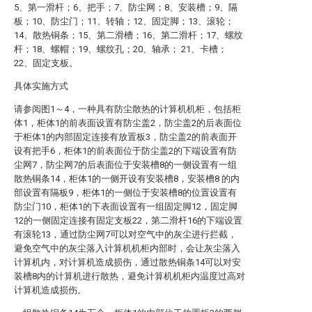
5、第一滑杆；6、把手；7、防尘网；8、安装槽；9、隔
板；10、防尘门；11、转轴；12、固定脚；13、滚轮；
14、散热铜条；15、第二滑槽；16、第二滑杆；17、螺纹
杆；18、螺帽；19、螺纹孔；20、轴承； 21、卡槽；
22、固定支板。
具体实施方式
请参阅图1～4，一种具有防尘散热的计算机机柜，包括柜
体1，柜体1的前表面设置有防尘盖2，防尘盖2的后表面位
于柜体1的内部固定连接有放置板3，防尘盖2的前表面开
设有把手6，柜体1的前表面位于防尘盖2的下端设置有防
尘网7，防尘网7的后表面位于安装槽8的一侧设置有一组
散热铜条14，柜体1的一侧开设有安装槽8，安装槽8 的内
部设置有隔板9，柜体1的一侧位于安装槽8的位置设置有
防尘门10，柜体1的下表面设置有一组固定脚12，固定脚
12的一侧固定连接有固定支板22，第二滑杆16的下端设置
有滚轮13，通过防尘网7可以对空气中的灰尘进行拦截，
避免空气中的灰尘落入计算机机柜内部时，会让灰尘落入
计算机内，对计算机造成损伤，通过散热铜条14可以对安
装槽8内的计算机进行散热，避免计算机机柜内温度过高对
计算机造成损伤。