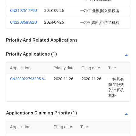
CN219761779U
2023-09-26
一种工业数据采集设备
CN220858582U
2024-04-26
一种机箱机柜防尘机构
Priority And Related Applications
Priority Applications (1)
Application
Priority date
Filing date
Title
CN202022793295.6U
2020-11-26
2020-11-26
一种具有
防尘散热
的计算机
机柜
Applications Claiming Priority (1)
Application
Filing date
Title