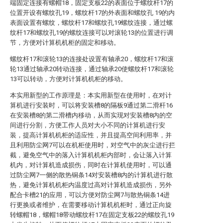
端固定连接有螺帽18，固定支板22的表面位于螺纹杆17的
位置开设有螺纹孔19，螺纹杆17的外表面和螺纹孔 19的内
表面设置有螺纹，螺纹杆17和螺纹孔19螺纹连接，通过螺
纹杆17和螺纹孔19的螺纹连接可以对滚轮13的位置进行调
节，方便对计算机机柜的固定和移动。
螺纹杆17和滚轮13的连接处设置有轴承20，螺纹杆17和滚
轮13通过轴承20转动连接，通过轴承20使螺纹杆17和滚轮
13可以转动，方便对计算机机柜的移动。
本实用新型的工作原理是：本实用新型在使用时，在对计
算机进行安装时，可以将安装槽8的隔板9通过第二滑杆16
在安装槽8的第二滑槽内移动，从而实现对安装槽8内的空
间进行分割，方便工作人员对大小不同的计算机进行安
装，提高计算机机柜的适应性，并且提高空间利用率，并
且利用防尘网7可以在机柜使用时，对空气中的灰尘进行拦
截，避免空气中的落入计算机机柜内部时，会让落入计算
机内，对计算机造成损伤，同时在计算机使用时，可以通
过防尘网7一侧的散热铜条14对安装槽8内的计算机进行散
热，避免计算机机柜内温度过高对计算机造成损伤，另外
配合卡槽21的应用，可以方便对防尘网7与散热铜条14进
行更换或者维护，在需要移动计算机机柜时，通过正向旋
转螺帽18，螺帽18带动螺纹杆17在固定支板22的螺纹孔19