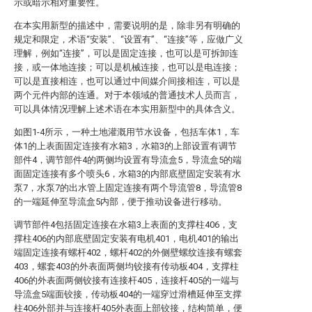
示或暗示相对重要性。
在本实用新型的描述中，需要说明的是，除非另有明确的
规定和限定，术语“安装”、“设置有”、“连接”等，应做广义
理解，例如“连接”，可以是固定连接，也可以是可拆卸连
接，或一体地连接；可以是机械连接，也可以是电连接；
可以是直接相连，也可以通过中间媒介间接相连，可以是
两个元件内部的连通。对于本领域的普通技术人员而言，
可以具体情况理解上述术语在本实用新型中的具体含义。
如图1-4所示，一种土地灌溉用节水设备，包括车体1，车
体1的上表面固定连接有水箱3，水箱3的上部设置有调节
部件4，调节部件4的两侧均设置有导流盒5，导流盒5的端
面固定连接有多个喷头6，水箱3的内部底壁固定安装有水
泵7，水泵7的出水管上固定连接有两个导流管8，导流管8
的一端延伸至导流盒5内部，便于推动设备进行移动。
调节部件4包括固定连接在水箱3上表面的支撑柱406，支
撑柱406的内部底壁固定安装有电机401，电机401的输出
端固定连接有螺杆402，螺杆402的外侧壁螺纹连接有螺套
403，螺套403的外表面两侧均铰接有传动板404，支撑柱
406的外表面两侧铰接有连接杆405，连接杆405的一端与
导流盒5端面铰接，传动板404的一端穿过滑槽延伸至支撑
柱406外部并与连接杆405外表面上部铰接，结构简单，便