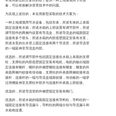
本实用新型的主要目的在于提供一种土地灌溉用节水设
备，可以有效解决背景技术中的问题。
为实现上述目的，本实用新型采取的技术方案为：
一种土地灌溉用节水设备，包括车体，所述车体的上表面
固定连接有水箱，所述水箱的上部设置有调节部件，所述
调节部件的两侧均设置有导流盒，所述导流盒的端面固定
连接有多个喷头，所述水箱的内部底壁固定安装有水泵，
所述水泵的出水管上固定连接有两个导流管，所述导流管
的一端延伸至导流盒内部。
优选的，所述调节部件包括固定连接在水箱上表面的支撑
柱，支撑柱的内部底壁固定安装有电机，电机的输出端固
定连接有螺杆，螺杆的外侧壁螺纹连接有螺套，螺套的外
表面两侧均铰接有传动板，支撑柱的外表面两侧铰接有连
接杆，连接杆的一端与导流盒端面铰接，传动板的一端穿
过滑槽延伸至支撑柱外部并与连接杆外表面上部铰接。
优选的，所述导流管的外侧壁固定安装有阀门。
优选的，所述水箱的端面固定连接有导料柱，导料柱的一
端固定连接有导流漏斗，导料柱的两端分别与导流漏斗和
水箱相连通。