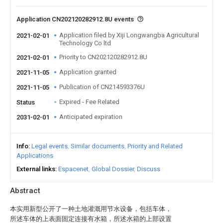
Application CN202120282912.8U events
Application filed by Xiji Longwangba Agricultural
2021-02-01
Technology Co ltd
Priority to CN202120282912.8U
2021-02-01
Application granted
2021-11-05
Publication of CN214593376U
2021-11-05
Expired - Fee Related
Status
Anticipated expiration
2031-02-01
Info
Legal events
Similar documents
Priority and Related
Applications
External links
Espacenet
Global Dossier
Discuss
Abstract
本实用新型公开了一种土地灌溉用节水设备，包括车体，
所述车体的上表面固定连接有水箱，所述水箱的上部设置