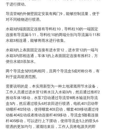
于进行摆动。
导流管8的外侧壁固定安装有阀门9，能够控制流量，便于
对不同植物进行喷洒。
水箱3的端面固定连接有导料柱10，导料柱10的一端固定
连接有导流漏斗11，导料柱10的两端分别与导流漏斗11和
水箱3相连通，能够将雨水进行收集。
水箱3的上表面固定连接有进水管12，进水管12的一端与
水箱3内部相连通，车体1的上表面固定连接有推杆2，方
便往水箱3添加水。
两个导流盒5的结构相同，且两个导流盒5成对称分布，有
利于提高喷洒范围。
需要说明的是，本实用新型为一种土地灌溉用节水设备，
工作人员通过进水管12将水注入水箱3内，然后通过推杆2
推动车体1移动，水泵7启动通过导流管8将水输送到导流
盒5内，然后通过喷头6对农田进行喷洒，电机401启动带
动螺杆402转动，使得螺套403启动，螺套403移动通过传
动板404拉动或者推动连接杆405移动，导流盒5随着连接
杆405移动，可以进行上下摆动，使得导流盒5上的喷头6
喷洒的更加均匀，灌溉结束后，工作人员将电源关闭即