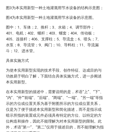
图3为本实用新型一种土地灌溉用节水设备的结构示意图；
图4为本实用新型一种土地灌溉用节水设备的示意图。
图中：1、车体；2、推杆；3、水箱；4、调节部件；
401、电机；402、螺杆；403、螺套；404、传动板；
405、连接杆；406、支撑柱；5、导流盒；6、喷头；7、
水泵；8、导流管；9、阀门；10、导料柱；11、导流漏
斗；12、进水管。
具体实施方式
为使本实用新型实现的技术手段、创作特征、达成目的与
功效易于明白了解，下面结合具体实施方式，进一步阐述
本实用新型。
在本实用新型的描述中，需要说明的是，术语“上”、“下”、
“内”、“外”“前端”、“后端”、“两端”、“一端”、“另一端”等指
示的方位或位置关系为基于附图所示的方位或位置关系，
仅是为了便于描述本实用新型和简化描述，而不是指示或
暗示所指的装置或元件必须具有特定的方位、以特定的方
位构造和操作，因此不能理解为对本实用新型的限制。此
外，术语“第一”、“第二”仅用于描述目的，而不能理解为指