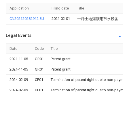
Application
Filing date
Title
CN202120282912.8U
2021-02-01
一种土地灌溉用节水设备
Legal Events
Date
Code
Title
2021-11-05
GR01
Patent grant
2021-11-05
GR01
Patent grant
2024-02-09
CF01
Termination of patent right due to non-payment
2024-02-09
CF01
Termination of patent right due to non-payment