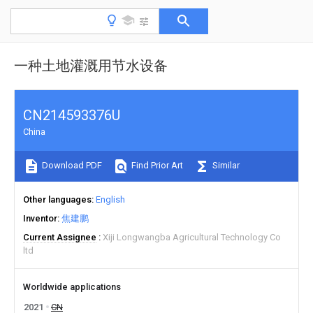
一种土地灌溉用节水设备
CN214593376U
China
Download PDF
Find Prior Art
Similar
Other languages
English
Inventor
焦建鹏
Current Assignee
Xiji Longwangba Agricultural Technology Co
ltd
Worldwide applications
2021
CN