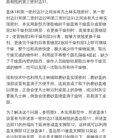
面相抵的第三密封边31。
盖体1和第一密封边21之间涂有凡士林实现密封，第一密
封边21和第二密封边22和第三密封边31之间涂有凡士林实
现密封。本实用新型方便取物的干燥皿将干燥皿分成置物
层2和干燥剂层3两层，在更换干燥剂时，直接拿起置物层
2，使置物层2和干燥剂层3分离，能够方便地更换干燥
剂。更换完干燥剂后将置物层2放回干燥剂层3上即可继续
干燥，整个过程高效快捷，极大减少待干燥物返潮。取出
干燥完成的物件时，利用提手将整个圆孔隔板4提起，缺少
了干燥皿内壁的阻挡，操作人员能较轻易取出单件干燥完
成的物件，也可以实现一次取出所有待干燥物。
现有技术中也利用凡士林辅助磨砂盖实现密封，磨砂盖的
顶部设置有盖滴子方便手持。这就造成了取下的磨砂盖难
以摆放，正放会使凡士林沾到桌面上的杂物，或沾到灰尘
要换凡士林，倒放会使磨砂盖绕盖滴子旋转，容易滚下桌
面。
为了解决这个问题，参照图3，本实用新型中，所述盖体1
设置有与所述第一密封边21顶面相抵的盖边部11，所述盖
边部11的外端向下延伸形成盖支脚部12。这样就可以利用
盖支脚部12正放盖体1，盖边部11被盖支脚部12架起，不
会沾到其他东西，且在盖支脚部12的限位下，能够保证盖