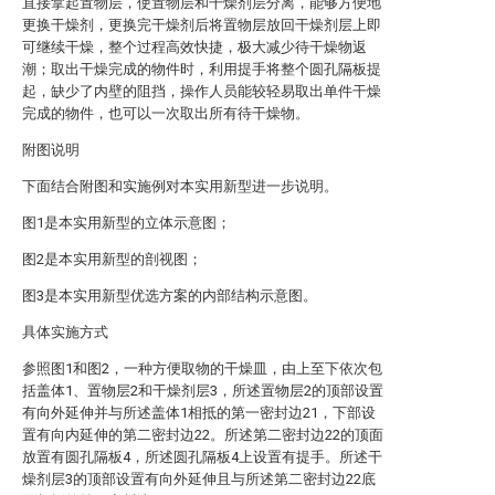
直接拿起置物层，使置物层和干燥剂层分离，能够方便地
更换干燥剂，更换完干燥剂后将置物层放回干燥剂层上即
可继续干燥，整个过程高效快捷，极大减少待干燥物返
潮；取出干燥完成的物件时，利用提手将整个圆孔隔板提
起，缺少了内壁的阻挡，操作人员能较轻易取出单件干燥
完成的物件，也可以一次取出所有待干燥物。
附图说明
下面结合附图和实施例对本实用新型进一步说明。
图1是本实用新型的立体示意图；
图2是本实用新型的剖视图；
图3是本实用新型优选方案的内部结构示意图。
具体实施方式
参照图1和图2，一种方便取物的干燥皿，由上至下依次包
括盖体1、置物层2和干燥剂层3，所述置物层2的顶部设置
有向外延伸并与所述盖体1相抵的第一密封边21，下部设
置有向内延伸的第二密封边22。所述第二密封边22的顶面
放置有圆孔隔板4，所述圆孔隔板4上设置有提手。所述干
燥剂层3的顶部设置有向外延伸且与所述第二密封边22底