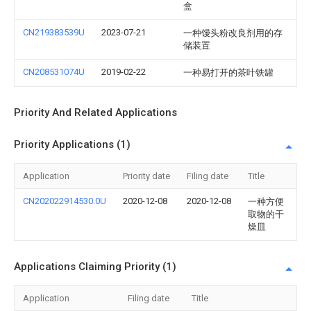
盒
CN219383539U
2023-07-21
一种馒头粉改良剂用的存
储装置
CN208531074U
2019-02-22
一种易打开的茶叶铁罐
Priority And Related Applications
Priority Applications (1)
Application
Priority date
Filing date
Title
CN202022914530.0U
2020-12-08
2020-12-08
一种方便
取物的干
燥皿
Applications Claiming Priority (1)
Application
Filing date
Title