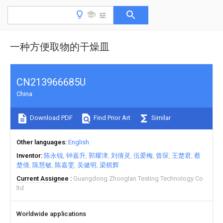
一种方便取物的干燥皿
CN213966685U
China
Download PDF
Find Prior Art
Similar
Other languages
English
Inventor
陈永锐
钟嘉升
郭耀津
刘倩灵
伍爱梅
曾琛
王楚君
蔡
楚倩
陈慧敏
陈嘉雯
吴健明
梁棋辉
Current Assignee
Guangdong Zhonglan Testing Technology Co
ltd
Worldwide applications