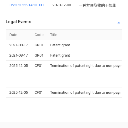
CN202022914530.0U
2020-12-08
一种方便取物的干燥皿
Legal Events
Date
Code
Title
2021-08-17
GR01
Patent grant
2021-08-17
GR01
Patent grant
2025-12-05
CF01
Termination of patent right due to non-payment
2025-12-05
CF01
Termination of patent right due to non-payment