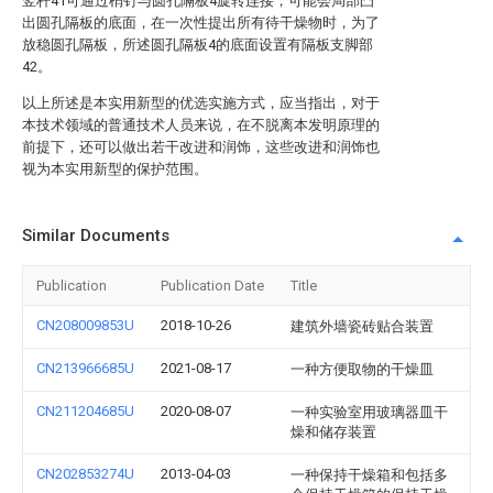
竖杆41可通过梢钉与圆孔隔板4旋转连接，可能会局部凸
出圆孔隔板的底面，在一次性提出所有待干燥物时，为了
放稳圆孔隔板，所述圆孔隔板4的底面设置有隔板支脚部
42。
以上所述是本实用新型的优选实施方式，应当指出，对于
本技术领域的普通技术人员来说，在不脱离本发明原理的
前提下，还可以做出若干改进和润饰，这些改进和润饰也
视为本实用新型的保护范围。
Similar Documents
Publication
Publication Date
Title
CN208009853U
2018-10-26
建筑外墙瓷砖贴合装置
CN213966685U
2021-08-17
一种方便取物的干燥皿
CN211204685U
2020-08-07
一种实验室用玻璃器皿干
燥和储存装置
CN202853274U
2013-04-03
一种保持干燥箱和包括多