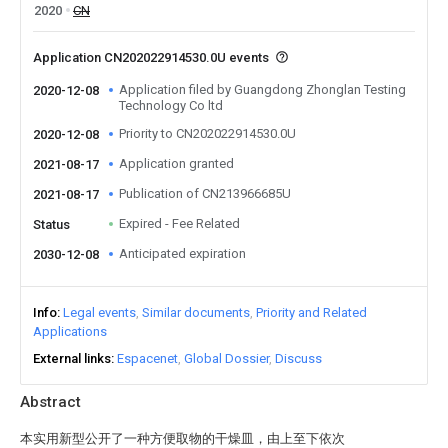
2020
CN
Application CN202022914530.0U events
Application filed by Guangdong Zhonglan Testing
2020-12-08
Technology Co ltd
Priority to CN202022914530.0U
2020-12-08
Application granted
2021-08-17
Publication of CN213966685U
2021-08-17
Expired - Fee Related
Status
Anticipated expiration
2030-12-08
Info
Legal events
Similar documents
Priority and Related
Applications
External links
Espacenet
Global Dossier
Discuss
Abstract
本实用新型公开了一种方便取物的干燥皿，由上至下依次