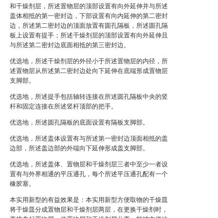
和干燥剂层，所述置物层的顶部设置有向外延伸并与所述
盖体相抵的第一密封边，下部设置有向内延伸的第二密封
边，所述第二密封边的顶面放置有圆孔隔板，所述圆孔隔
板上设置有提手；所述干燥剂层的顶部设置有向外延伸且
与所述第二密封边底面相抵的第三密封边。
优选地，所述干燥剂层的外径小于所述置物层的内径，所
述置物层从所述第二密封边处向下延伸在底端形成置物层
支脚部。
优选地，所述提手包括轴转连接在所述圆孔隔板中央的竖
杆和固定连接在所述竖杆顶部的把手。
优选地，所述圆孔隔板的底面设置有隔板支脚部。
优选地，所述盖体设置有与所述第一密封边顶面相抵的盖
边部，所述盖边部的外端向下延伸形成盖支脚部。
优选地，所述盖体、置物层和干燥剂层三者中至少一者设
置有与外界相通的平压通孔，每个所述平压通孔配有一个
橡胶塞。
本实用新型的有益效果是：本实用新型方便取物的干燥皿
将干燥皿分成置物层和干燥剂层两层，在更换干燥剂时，