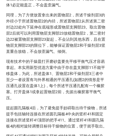
体1必定能盖正，不会盖歪漏气。
同理，为了方便放置拿出来的置物层2，所述干燥剂层3的
外径小于所述置物层2的内径，所述置物层2从所述第二密
封边22处向下延伸在底端形成置物层支脚部23。取出置物
层2后就可以利用置物层支脚部23放稳置物层2，第二密封
边22被置物层支脚部23架起，不会沾到其他东西，且在置
物层支脚部23的限位下，能够保证置物层2和干燥剂层3竖
直重合放稳，不会放歪漏气、倾倒。
现有技术中的干燥皿打开磨砂盖要先平移平衡气压才容易
拿起。本实用新型优选方案中由于存在盖支脚部11不能平
移盖体，为此，所述盖体1、置物层2和干燥剂层3三者中
至少一者设置有与外界相通的平压通孔(如图2的情形是平
压通孔设置在盖体1上)，每个所述平压通孔配有一个橡胶
塞。打开盖体1或拿起置物层2前，先拔出橡胶塞平衡气
压。
提起圆孔隔板4后，为了避免提手妨碍取出待干燥物，所述
提手包括轴转连接在所述圆孔隔板4中央的竖杆41和固定
连接在所述竖杆41顶部的把手411。通过竖杆41和圆孔隔
板4的相对旋转调整目标待干燥物的位置，便于就手取出。