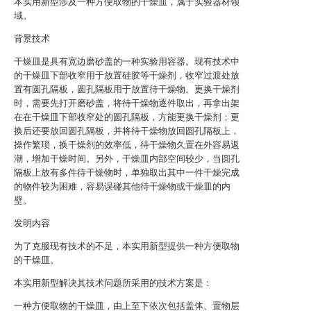
本实用新型涉及一种方便取物的干燥皿，属于实验器材领
域。
背景技术
干燥皿是具有宽边磨砂盖的一种实验用容器。现有技术中
的干燥皿下部收窄用于放置硅胶等干燥剂，收窄过渡处放
置有圆孔隔板，圆孔隔板用于放置待干燥物。更换干燥剂
时，需要先打开磨砂盖，将待干燥物逐件取出，再拿出架
在在干燥皿下部收窄处的圆孔隔板，方能更换干燥剂；更
换后还要放回圆孔隔板，并将待干燥物放回圆孔隔板上，
操作繁琐，换干燥剂的效率低，待干燥物久置在外容易返
潮，增加干燥时间。另外，干燥皿内部空间较少，当圆孔
隔板上放有多件待干燥物时，单独取出其中一件干燥完成
的物件较为困难，容易误碰其他待干燥物或干燥皿的内
壁。
发明内容
为了克服现有技术的不足，本实用新型提供一种方便取物
的干燥皿。
本实用新型解决其技术问题所采用的技术方案是：
一种方便取物的干燥皿，由上至下依次包括盖体、置物层