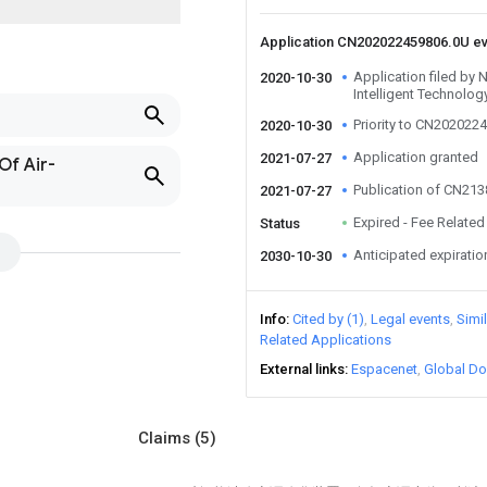
Application CN202022459806.0U e
Application filed by 
2020-10-30
Intelligent Technolog
Priority to CN202022
2020-10-30
Application granted
2021-07-27
Of Air-
Publication of CN21
2021-07-27
Expired - Fee Related
Status
Anticipated expiratio
2030-10-30
Info
Cited by (1)
Legal events
Simi
Related Applications
External links
Espacenet
Global Do
Claims
(5)