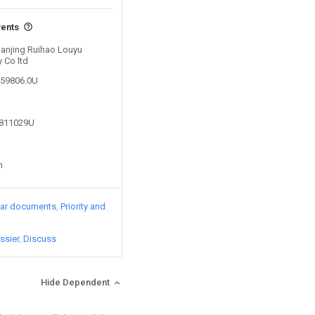
vents
Nanjing Ruihao Louyu
y Co ltd
459806.0U
3811029U
n
lar documents
Priority and
ssier
Discuss
Hide Dependent