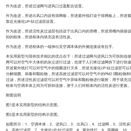
作为改进，所述过滤网与进风口过盈配合设置。
作为改进，所述出风口内设有筛网板，所述紫外线灯设于筛网板上，所述
靠近光催化UP-钛过滤层设置。
作为改进，所述活性炭过滤层包括设于出风口内的滑槽，所述滑槽内插接
卸的框体，所述框体内填充设有活性炭。
作为改进，所述框体的一端伸出至空调本体的外侧连接设有拉手。
本实用新型与现有技术相比的优点在于：所述过滤网与进风口为可拆卸连
网可以对空气中大体积的灰尘进行过滤，也便于人们将过滤网拆下进行快
所述紫外线灯可以对空气中的细菌进行灭杀，所述光催化UP-钛过滤层可以
分解细菌、病毒和颗粒物，所述高效过滤层可以对空气中的PM2.5颗粒物
过滤，所述活性炭过滤层可以对空气中异味和颗粒物进行吸附，用于填充
框体与空调本体之间为可拆卸连接，便于人们对框体内的活性炭进行更换
附图说明
图1是本实用新型的结构示意图。
图2是本实用新型的结构示意图。
如图所示：1、空调本体，2、进风口，3、出风口，4、过滤网，5、活性
6、高效过滤层，7、光催化UP-钛过滤层，8、紫外线灯，9、筛网板，10