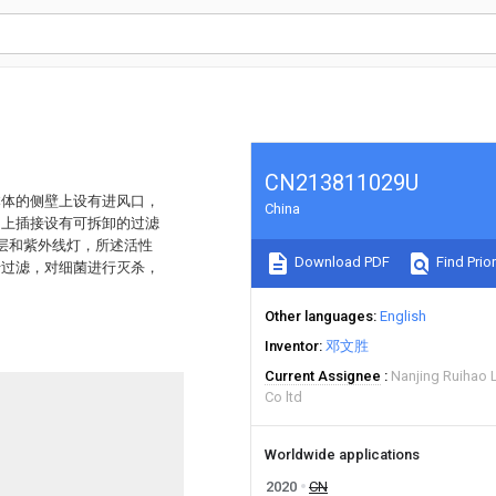
CN213811029U
本体的侧壁上设有进风口，
China
口上插接设有可拆卸的过滤
层和紫外线灯，所述活性
Download PDF
Find Prior
行过滤，对细菌进行灭杀，
Other languages
English
Inventor
邓文胜
Current Assignee
Nanjing Ruihao L
Co ltd
Worldwide applications
2020
CN