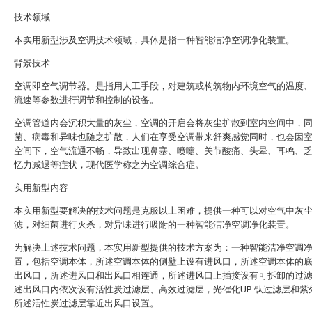
技术领域
本实用新型涉及空调技术领域，具体是指一种智能洁净空调净化装置。
背景技术
空调即空气调节器。是指用人工手段，对建筑或构筑物内环境空气的温度
流速等参数进行调节和控制的设备。
空调管道内会沉积大量的灰尘，空调的开启会将灰尘扩散到室内空间中，
菌、病毒和异味也随之扩散，人们在享受空调带来舒爽感觉同时，也会因
空间下，空气流通不畅，导致出现鼻塞、喷嚏、关节酸痛、头晕、耳鸣、
忆力减退等症状，现代医学称之为空调综合症。
实用新型内容
本实用新型要解决的技术问题是克服以上困难，提供一种可以对空气中灰
滤，对细菌进行灭杀，对异味进行吸附的一种智能洁净空调净化装置。
为解决上述技术问题，本实用新型提供的技术方案为：一种智能洁净空调
置，包括空调本体，所述空调本体的侧壁上设有进风口，所述空调本体的
出风口，所述进风口和出风口相连通，所述进风口上插接设有可拆卸的过
述出风口内依次设有活性炭过滤层、高效过滤层，光催化UP-钛过滤层和紫
所述活性炭过滤层靠近出风口设置。