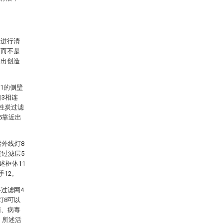
案进行清
，而不是
做出创造
1的侧壁
3相连
性炭过滤
5靠近出
紫外线灯8
炭过滤层5
述框体11
12。
过滤网4
灯8可以
菌、病毒
，所述活