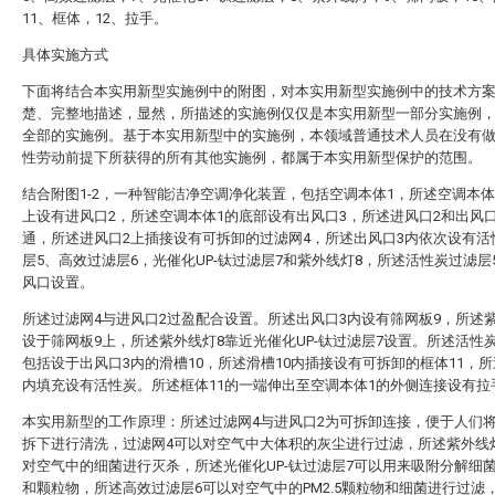
11、框体，12、拉手。
具体实施方式
下面将结合本实用新型实施例中的附图，对本实用新型实施例中的技术方
楚、完整地描述，显然，所描述的实施例仅仅是本实用新型一部分实施例
全部的实施例。基于本实用新型中的实施例，本领域普通技术人员在没有
性劳动前提下所获得的所有其他实施例，都属于本实用新型保护的范围。
结合附图1-2，一种智能洁净空调净化装置，包括空调本体1，所述空调本体
上设有进风口2，所述空调本体1的底部设有出风口3，所述进风口2和出风口
通，所述进风口2上插接设有可拆卸的过滤网4，所述出风口3内依次设有活
层5、高效过滤层6，光催化UP-钛过滤层7和紫外线灯8，所述活性炭过滤层
风口设置。
所述过滤网4与进风口2过盈配合设置。所述出风口3内设有筛网板9，所述
设于筛网板9上，所述紫外线灯8靠近光催化UP-钛过滤层7设置。所述活性
包括设于出风口3内的滑槽10，所述滑槽10内插接设有可拆卸的框体11，所
内填充设有活性炭。所述框体11的一端伸出至空调本体1的外侧连接设有拉手
本实用新型的工作原理：所述过滤网4与进风口2为可拆卸连接，便于人们将
拆下进行清洗，过滤网4可以对空气中大体积的灰尘进行过滤，所述紫外线
对空气中的细菌进行灭杀，所述光催化UP-钛过滤层7可以用来吸附分解细
和颗粒物，所述高效过滤层6可以对空气中的PM2.5颗粒物和细菌进行过滤