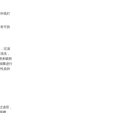
紫外线灯
设有可拆
接，过滤
速清洗，
用来吸附
和细菌进行
活性炭的
。
炭过滤层，
、滑槽，