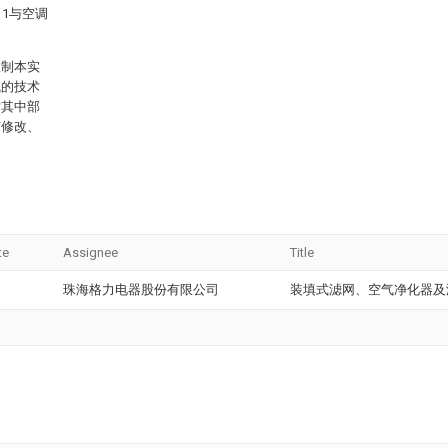
1与空调
限制本实
域的技术
对其中部
何修改、
te
Assignee
Title
珠海格力电器股份有限公司
装填式滤网、空气净化器及