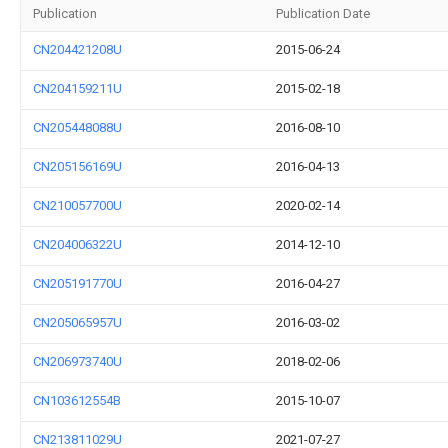
Publication
Publication Date
CN204421208U
2015-06-24
CN204159211U
2015-02-18
CN205448088U
2016-08-10
CN205156169U
2016-04-13
CN210057700U
2020-02-14
CN204006322U
2014-12-10
CN205191770U
2016-04-27
CN205065957U
2016-03-02
CN206973740U
2018-02-06
CN103612554B
2015-10-07
CN213811029U
2021-07-27