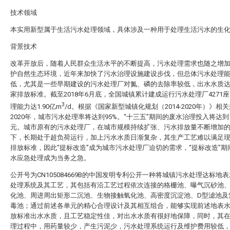
技术领域
本实用新型属于生活污水处理领域，具体涉及一种用于处理生活污水的生
背景技术
改革开放后，随着人民群众生活水平的不断提高，污水处理需求也随之增
护自然生态环境，近年来加快了污水治理设施建设步伐，但总体污水处理
低，尤其是一些早期建设的污水处理厂对氮、磷的去除率较低，出水水质
家排放标准。截至2018年6月底，全国城镇累计建成运行污水处理厂4271
3
理能力达1.90亿m
/d。根据《国家新型城镇化规划（2014-2020年）》相
2020年，城市污水处理率将达到95%。“十三五”期间的废水治理投入将达到15
元。城市原有的污水处理厂，在城市规模持续扩张、污水排放量不断增加
下，长期处于超负荷运行，加上污水水质日渐复杂，其生产工艺难以满足
排放标准，因此“提标改造”成为城市污水处理厂迫切的需求，“提标改造”期
水应急处理成为当务之急。
公开号为CN105084669B的中国发明专利公开一种将城镇污水处理达标地
处理系统及其工艺，其包括有沿工艺过程依次连接的格栅池、曝气沉砂池、
化池、周进周出矩形二沉池、生物接触氧化池、高密度沉淀池、D型滤池及
毒池；通过前述各单元的精心合理设计及其相互组合，能够实现前述地表水
放标准出水水质，且工艺稳定性佳，对出水水质有很好地保障，同时，其
理过程中，用药量较少，产生污泥少，污水处理系统运行及维护费用较低