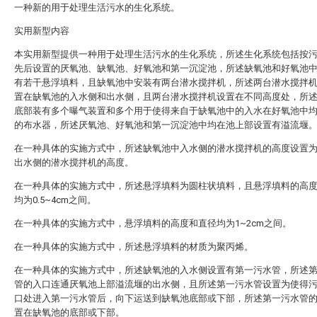
一种新的用于处理生活污水的生化系统。
实用新型内容
本实用新型提供一种用于处理生活污水的生化系统，所述生化系统包括按
先后设置的厌氧池、缺氧池、好氧池和第一沉淀池，所述缺氧池和好氧池
有若干悬浮填料，且缺氧池中安装有两台潜水搅拌机，所述两台潜水搅拌
置在缺氧池的入水侧和出水侧，且两台潜水搅拌机设置在不同高度处，所
底部装有多个曝气装置和多个用于使得来自于缺氧池中的入水在好氧池中
的布水器，所述厌氧池、好氧池和第一沉淀池中均在池上部设置有溢流堰
在一种具体的实施方式中，所述缺氧池中入水侧的潜水搅拌机的高度设置
出水侧的潜水搅拌机的高度。
在一种具体的实施方式中，所述悬浮填料为圆柱状填料，且悬浮填料的高
均为0.5~4cm之间。
在一种具体的实施方式中，悬浮填料的高度和直径均为1~2cm之间。
在一种具体的实施方式中，所述悬浮填料的材质为聚丙烯。
在一种具体的实施方式中，所述缺氧池的入水侧设置有第一污水管，所述
管的入口连通厌氧池上部溢流堰的出水侧，且所述第一污水管设置为使得
口处进入第一污水管后，向下运送到缺氧池底部或下部，所述第一污水管
置在缺氧池的底部或下部。