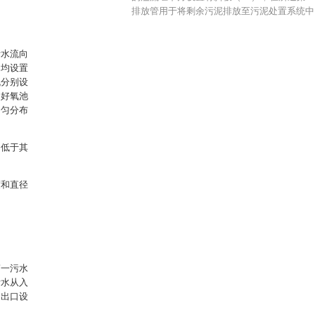
排放管用于将剩余污泥排放至污泥处置系统中
污水流向
中均设置
机分别设
述好氧池
均匀分布
。
为低于其
度和直径
第一污水
污水从入
的出口设