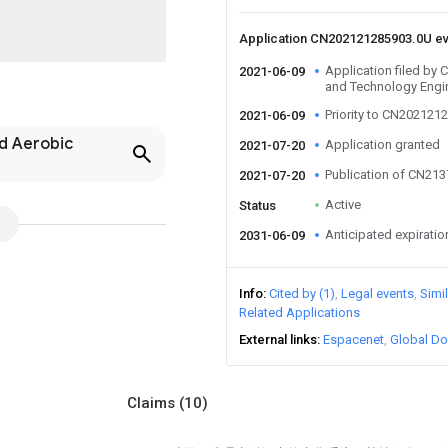
Application CN202121285903.0U e
Application filed by 
2021-06-09
and Technology Engi
Priority to CN202121
2021-06-09
nd Aerobic
Application granted
2021-07-20
Publication of CN21
2021-07-20
Active
Status
Anticipated expiratio
2031-06-09
Info
Cited by (1)
Legal events
Simi
Related Applications
External links
Espacenet
Global Do
Claims
(10)