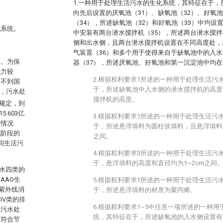
1.一种用于处理生活污水的生化系统，其特征在于
向先后设置的厌氧池（31）、缺氧池（32）、好氧池
（34），所述缺氧池（32）和好氧池（33）中均
化系统。
中安装有两台潜水搅拌机（35），所述两台潜水搅
侧和出水侧，且两台潜水搅拌机设置在不同高度处，
气装置（36）和多个用于使得来自于缺氧池中的入
加。为保
器（37），所述厌氧池、好氧池和第一沉淀池中均
能力较
2.根据权利要求1所述的一种用于处理生活污
达不到国
于，所述缺氧池中入水侧的潜水搅拌机的高度
座，污水处
搅拌机的高度。
关规定，到
.603亿
3.根据权利要求1所述的一种用于处理生活污
的情况
于，所述悬浮填料为圆柱状填料，且悬浮填料的高
现阶段的
之间。
间生活污
4.根据权利要求3所述的一种用于处理生活污
于，悬浮填料的高度和直径均为1~2cm之间
表水四类的
AAO生
5.根据权利要求1所述的一种用于处理生活污
紫外线消
于，所述悬浮填料的材质为聚丙烯。
IV类的排
6.根据权利要求1~5中任意一项所述的一种
在污水处
统，其特征在于，所述缺氧池的入水侧设置有
，符合节