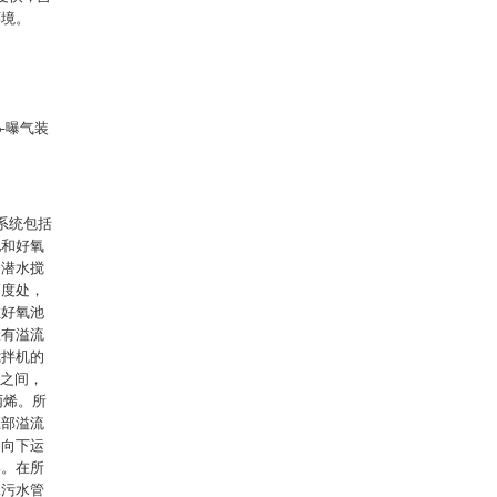
环境。
6-曝气装
系统包括
池和好氧
台潜水搅
高度处，
在好氧池
置有溢流
搅拌机的
m之间，
丙烯。所
上部溢流
，向下运
部。在所
二污水管