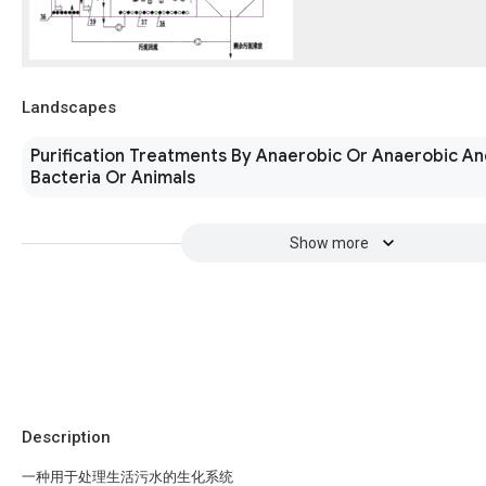
Landscapes
Purification Treatments By Anaerobic Or Anaerobic A
Bacteria Or Animals
Show more
Description
一种用于处理生活污水的生化系统