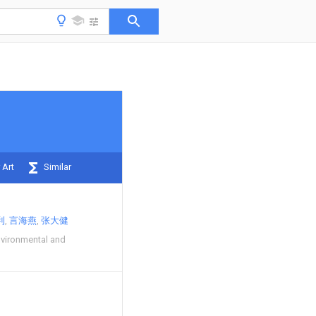
 Art
Similar
利
言海燕
张大健
nvironmental and