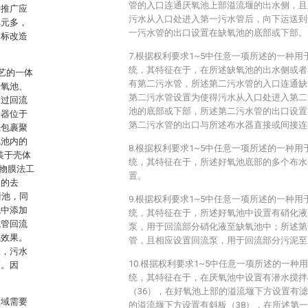
管的入口连通厌氧池上部溢流堰的出水侧，且
于推广应
污水从入口处进入第一污水管后，向下运送到
单元多，
一污水管的出口设置在缺氧池的底部或下部。
提标改造
7.根据权利要求1~5中任意一项所述的一种
统，其特征在于，在所述缺氧池的出水侧或者
工艺的一体
有第二污水管，所述第二污水管的入口连通缺
缺氧池、
第二污水管设置为使得污水从入口处进入第二
通过回流
池的底部或下部，所述第二污水管的出口设置
合器位于
第二污水管的出口与所述布水器直接或间接连
壳包裹聚
氧池内的
8.根据权利要求1~5中任意一项所述的一种
装于壳体
统，其特征在于，所述好氧池底部的多个布水
生物膜法工
置。
物的去
清池，同
9.根据权利要求1~5中任意一项所述的一种
统中添加
统，其特征在于，所述好氧池中设置有硝化液
流管回流
泵，用于回流部分硝化液至缺氧池中；所述第
氮效果。
管，且相应设置回流泵，用于回流部分污泥至
大，污水
10.根据权利要求1~5中任意一项所述的一
高。因
统，其特征在于，在厌氧池中设置有潜水搅拌
（36），在好氧池上部的溢流堰下方设置有滤
领域需要
的溢流堰下方设置有斜板（38），在所述第