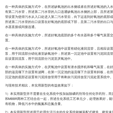
在一种具体的实施方式中，在所述缺氧池的出水侧或者在所述好氧池的入
有第二污水管，所述第二污水管的入口连通缺氧池出水侧的上部，且所述
管设置为使得污水从入口处进入第二污水管后，向下运送到好氧池的底部
所述第二污水管的出口设置在好氧池的底部或下部，且第二污水管的出口
水器直接或间接连通。
在一种具体的实施方式中，所述好氧池底部的多个布水器和多个曝气装置
置。
在一种具体的实施方式中，所述好氧池中设置有硝化液回流管，且相应设
泵，用于回流部分硝化液至缺氧池中；所述第一沉淀池中设置有污泥回流
应设置回流泵，用于回流部分污泥至厌氧池中。
在一种具体的实施方式中，在厌氧池中设置有潜水搅拌机和曝气装置，在
部的溢流堰下方设置有滤网，在第一沉淀池的溢流堰下方设置有斜板，在
沉淀池的底部还设置有污泥排放管用于将剩余污泥排放至污泥处置系统中
与现有技术相比，本实用新型的有益效果如下：
1）本实用新型并不需要在生化系统中投加如除磷药剂等任何化学药剂，而是
和MBBR两种工艺结合在一起，所述生化系统工艺单元少，处理效果好，能
有机物，降低污水中的氨氮和总氮含量。
2）本实用新型所述用于处理生活污水的生化系统能够装配式建造，建造速