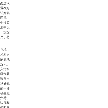
口处进入
设置在好
所述好氧
液回流
池中设置
氧池中设
第一沉淀
管用于将
搅拌机，
在相对方
障缺氧池
和沉积。
进入污水
与曝气装
气装置交
所述好氧
泥的一部
加强生化
理负荷。
泥浓度和
时间明显