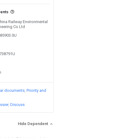
vents
China Railway Environmental
neering Co Ltd
285903.0U
3738791U
n
lar documents
Priority and
ssier
Discuss
Hide Dependent