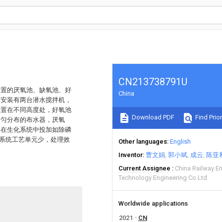
CN213738791U
设置的厌氧池、缺氧池、好
China
中安装有两台潜水搅拌机，
设置在不同高度处，好氧池
Download PDF
Find Prior
均匀分布的布水器，厌氧
要在生化系统中投加如除磷
化系统工艺单元少，处理效
Other languages
English
Inventor
曹文娟
郭小斌
成云
陈亚
Current Assignee
China Railway E
Technology Engineering Co Ltd
Worldwide applications
2021
CN