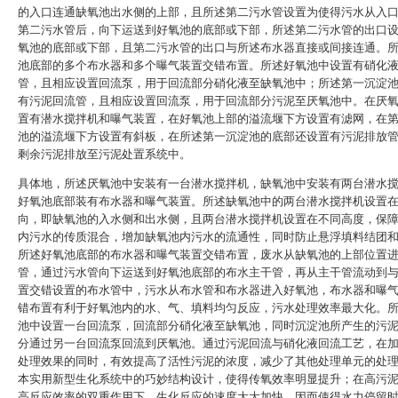
的入口连通缺氧池出水侧的上部，且所述第二污水管设置为使得污水从入
第二污水管后，向下运送到好氧池的底部或下部，所述第二污水管的出口
氧池的底部或下部，且第二污水管的出口与所述布水器直接或间接连通。
池底部的多个布水器和多个曝气装置交错布置。所述好氧池中设置有硝化
管，且相应设置回流泵，用于回流部分硝化液至缺氧池中；所述第一沉淀
有污泥回流管，且相应设置回流泵，用于回流部分污泥至厌氧池中。在厌
置有潜水搅拌机和曝气装置，在好氧池上部的溢流堰下方设置有滤网，在
池的溢流堰下方设置有斜板，在所述第一沉淀池的底部还设置有污泥排放
剩余污泥排放至污泥处置系统中。
具体地，所述厌氧池中安装有一台潜水搅拌机，缺氧池中安装有两台潜水
好氧池底部装有布水器和曝气装置。所述缺氧池中的两台潜水搅拌机设置
向，即缺氧池的入水侧和出水侧，且两台潜水搅拌机设置在不同高度，保
内污水的传质混合，增加缺氧池内污水的流通性，同时防止悬浮填料结团
所述好氧池底部的布水器和曝气装置交错布置，废水从缺氧池的上部位置
管，通过污水管向下运送到好氧池底部的布水主干管，再从主干管流动到
置交错设置的布水管中，污水从布水管和布水器进入好氧池，布水器和曝
错布置有利于好氧池内的水、气、填料均匀反应，污水处理效率最大化。
池中设置一台回流泵，回流部分硝化液至缺氧池，同时沉淀池所产生的污
分通过另一台回流泵回流到厌氧池。通过污泥回流与硝化液回流工艺，在
处理效果的同时，有效提高了活性污泥的浓度，减少了其他处理单元的处
本实用新型生化系统中的巧妙结构设计，使得传氧效率明显提升；在高污
高反应效率的双重作用下，生化反应的速度大大加快，因而使得水力停留