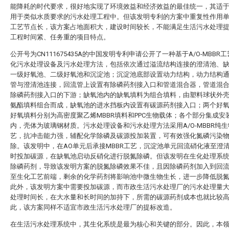
能降耗的时代要求，很好地实现了环境效益和经济效益的最佳统一，其适
用于类似水质要求的污水处理工程中。但该发明专利的方案中重复性作用
工艺节点长，该方案占地面积大，建设时间较长，不能满足生活污水处理
工程时间紧、任务重的项目特点。
公开号为CN111675435A的中国发明专利申请公开了一种基于A/O-MBBR
化污水处理设备及污水处理方法，包括依次通过溢流结构连接的澄清池、
一级好氧池、二级好氧池和沉淀池；沉淀池底部设置动力结构，动力结构
管与澄清池连接，回流管上设置有除磷药剂接入口和管道混合器，管道混
除磷药剂接入口的下游；缺氧池内的缺氧填料为组合填料，由塑料球状外
氨酯填料组合而成，缺氧池的进水挡板内设置有碳源药剂接入口；两个好
好氧填料分别为高密度聚乙烯MBBR填料和PPC生物载体；各个部分集成安
内，壳体为玻璃钢材质。污水处理设备和污水处理方法采用A/O-MBBR纯
艺，抗冲击能力强，辅配化学除磷及碳源投加装置，可有效强化氮磷污染
除。该发明中，在AO单元后承接MBBR工艺，沉淀池单元回流硝化液至澄
时投加碳源，在缺氧池启动反硝化进行脱氮除磷。但该发明在生化处理系
除磷药剂，导致该发明方案的脱氮除磷效果不佳，且因除磷药剂加入到回
至生化工艺前端，剩余的化学药剂将影响池中微生物生长，进一步降低脱
此外，该发明方案中需要投加碳源，而市政生活污水处理厂的污水处理量
处理时间长，在大水量和长时间的加持下，所需的碳源药剂成本也就比较
此，该方案同样不适宜市政生活污水处理厂的提标改造。
在生活污水处理系统中，其生化系统是最为核心和关键的部分。因此，本