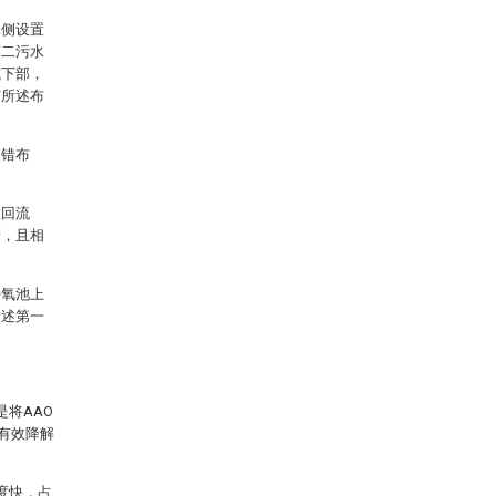
水侧设置
第二污水
或下部，
与所述布
交错布
置回流
管，且相
好氧池上
所述第一
。
将AAO
有效降解
度快，占