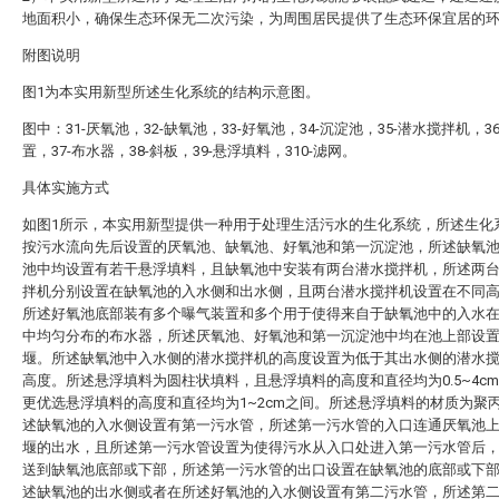
地面积小，确保生态环保无二次污染，为周围居民提供了生态环保宜居的
附图说明
图1为本实用新型所述生化系统的结构示意图。
图中：31-厌氧池，32-缺氧池，33-好氧池，34-沉淀池，35-潜水搅拌机，3
置，37-布水器，38-斜板，39-悬浮填料，310-滤网。
具体实施方式
如图1所示，本实用新型提供一种用于处理生活污水的生化系统，所述生化
按污水流向先后设置的厌氧池、缺氧池、好氧池和第一沉淀池，所述缺氧
池中均设置有若干悬浮填料，且缺氧池中安装有两台潜水搅拌机，所述两
拌机分别设置在缺氧池的入水侧和出水侧，且两台潜水搅拌机设置在不同
所述好氧池底部装有多个曝气装置和多个用于使得来自于缺氧池中的入水
中均匀分布的布水器，所述厌氧池、好氧池和第一沉淀池中均在池上部设
堰。所述缺氧池中入水侧的潜水搅拌机的高度设置为低于其出水侧的潜水
高度。所述悬浮填料为圆柱状填料，且悬浮填料的高度和直径均为0.5~4c
更优选悬浮填料的高度和直径均为1~2cm之间。所述悬浮填料的材质为聚
述缺氧池的入水侧设置有第一污水管，所述第一污水管的入口连通厌氧池
堰的出水，且所述第一污水管设置为使得污水从入口处进入第一污水管后
送到缺氧池底部或下部，所述第一污水管的出口设置在缺氧池的底部或下
述缺氧池的出水侧或者在所述好氧池的入水侧设置有第二污水管，所述第