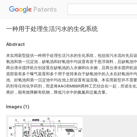
Patents
一种用于处理生活污水的生化系统
Abstract
本实用新型提供一种用于处理生活污水的生化系统，包括按污水流向先后
氧池和第一沉淀池，缺氧池和好氧池中均设置有若干悬浮填料，且缺氧池
两台潜水搅拌机分别设置在缺氧池的入水侧和出水侧，且两台潜水搅拌机
底部装有多个曝气装置和多个用于使得来自于缺氧池中的入水在好氧池中
池、好氧池和第一沉淀池中均在池上部设置有溢流堰。本实用新型并不需
药剂等任何化学药剂，而是将AAO和MBBR两种工艺结合在一起，所述生
果好，能有效降解有机物，降低污水中的氨氮和总氮含量。
Images (
1
)