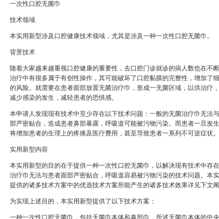
一次性口腔无菌巾
技术领域
本实用新型涉及口腔健康技术领域，尤其是涉及一种一次性口腔无菌巾。
背景技术
随着大家越来越重视口腔健康的重要性，去口腔门诊就诊的病人数也在不
治疗中有很多属于有创性操作，其可能破坏了口腔黏膜的完整性，增加了
的风险。就需要在患者面部放置无菌治疗巾，形成一无菌区域，以供治疗
减少感染的发生，减轻患者的恐惧感。
本申请人发现现有技术中至少存在以下技术问题：一般的无菌治疗巾无法
部严密贴合，造成患者鼻部暴露，呼吸道可能被污物污染。而患者一旦发
将增加患者的生理上的疼痛及医疗费用，甚至导致患者一系列不可逆症状
实用新型内容
本实用新型的目的在于提供一种一次性口腔无菌巾，以解决现有技术中存
治疗巾无法与患者面部严密贴合，呼吸道容易被污物污染的技术问题。本
提供的诸多技术方案中的优选技术方案所能产生的诸多技术效果详见下文
为实现上述目的，本实用新型提供了以下技术方案：
一种一次性口腔无菌巾，包括无菌巾本体和鼻部巾，所述无菌巾本体的中