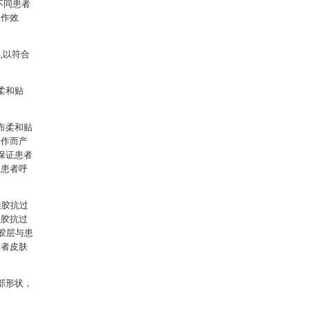
不同患者
工作效
,以符合
柔和贴
。
布柔和贴
操作而产
保证患者
入患者呼
硅胶抗过
硅胶抗过
胶层与患
患者皮肤
部形状，