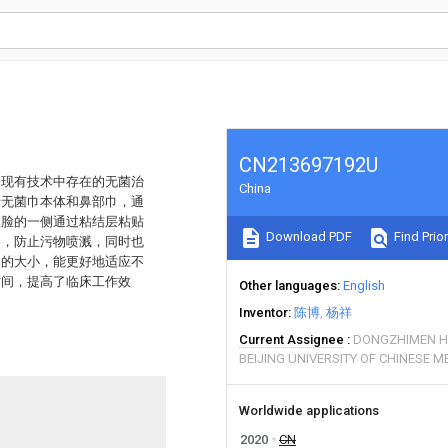
CN213697192U
了现有技术中存在的无菌治
China
括无菌巾本体和鼻部巾，通
人脸的一侧通过粘结层粘贴
Download PDF
Find Prior
道，防止污物喷溅，同时也
洞的大小，能更好地适应不
时间，提高了临床工作效
Other languages
English
Inventor
陈博
杨祥
Current Assignee
DONGZHIMEN HO
BEIJING UNIVERSITY OF CHINESE M
Worldwide applications
2020
CN