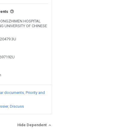
vents
by DONGZHIMEN HOSPITAL
ING UNIVERSITY OF CHINESE
220479.3U
3697192U
n
lar documents
Priority and
ssier
Discuss
Hide Dependent