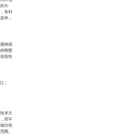
洞的大
便，有利
感染率，
实施例或
中的附图
出创造性
开口；
的技术方
例，而不
有做出创
的范围。