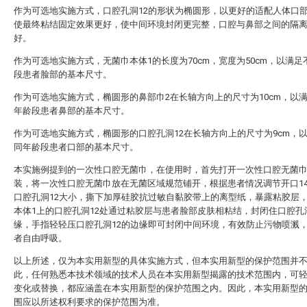
作为可选地实施方式，口腔孔洞12的形状为椭圆形，以更好的适配人体口
使最终粘结固定效果更好，使中间环境封闭更完整，口腔与鼻部之间的隔
好。
作为可选地实施方式，无菌巾本体1的长度为70cm，宽度为50cm，以满足
段患者脸部的基本尺寸。
作为可选地实施方式，椭圆形的鼻部巾2在长轴方向上的尺寸为10cm，以
年龄段患者鼻部的基本尺寸。
作为可选地实施方式，椭圆形的口腔孔洞12在长轴方向上的尺寸为9cm，
同年龄段患者口部的基本尺寸。
本实施例提到的一次性口腔无菌巾，在使用时，首先打开一次性口腔无菌
装，将一次性口腔无菌巾放在无菌区域规范铺开，根据患者情况调节开口1
口腔孔洞12大小，撕下加厚硅胶抗过敏自黏胶带上的离型纸，暴露粘胶层
本体1上的口腔孔洞12处通过粘胶层与患者脸部皮肤相粘结，封闭住口腔孔
缘，手指轻轻压口腔孔洞12的边缘即可封闭中间环境，有效防止污物喷溅
者自由呼吸。
以上所述，仅为本实用新型的具体实施方式，但本实用新型的保护范围并
此，任何熟悉本技术领域的技术人员在本实用新型揭露的技术范围内，可
变化或替换，都应涵盖在本实用新型的保护范围之内。因此，本实用新型
围应以所述权利要求的保护范围为准。