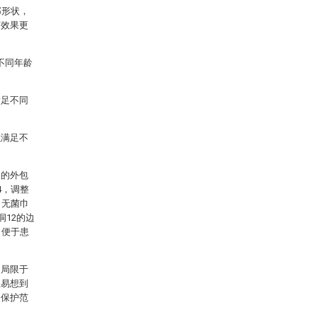
部形状，
离效果更
不同年龄
满足不同
以满足不
巾的外包
4，调整
，无菌巾
洞12的边
，便于患
不局限于
轻易想到
的保护范