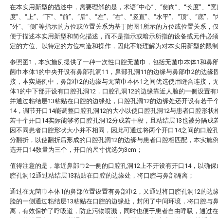
在本实用新型的描述中，需要理解的是，术语“中心”、“侧向”、“长度”、“宽
度”、“上”、“下”、“前”、“后”、“左”、“右”、“竖直”、“水平”、“顶”、“底”、“
“外”、“侧”等指示的方位或位置关系为基于附图1所示的方位或位置关系，
便于描述本实用新型和简化描述，而不是指示或暗示所指的设备或元件必
定的方位、以特定的方位构造和操作，因此不能理解为对本实用新型的限
参照图1，本实施例提供了一种一次性口腔无菌巾，包括无菌巾本体1和鼻部
菌巾本体1的中央开设有鼻部孔洞11，鼻部孔洞11的边缘与鼻部巾2的边缘
接，本实施例中，鼻部巾2的边缘与无菌巾本体1之间优选使用缝合连接，
体1的中下部开设有口腔孔洞12，口腔孔洞12的边缘靠近人脸的一侧设置有
并通过粘结层13粘贴在口腔的边缘处，口腔孔洞12的边缘处还开设有若干
14，调节开口14能调整口腔孔洞12的大小以使口腔孔洞12与患者口腔形状
若干个开口14实际能够将口腔孔洞12分成若干段，且粘结层13也被分隔成
因不同患者口腔形状大小并不相同，因此可通过将两个开口14之间的口腔孔
分翻折，以使翻折后形成的口腔孔洞12的边缘与患者口腔相匹配，本实施
选开口14数量为三个，开口的尺寸优选为3cm；
值得注意的是，靠近鼻部巾2一侧的口腔孔洞12上不开设有开口14，以确
腔孔洞12通过粘结层13粘贴在口腔的边缘处，将口腔与鼻部隔离；
通过在无菌巾本体1的鼻部位置设置有鼻部巾2，又通过将口腔孔洞12的边
脸的一侧通过粘结层13粘贴在口腔的边缘处，封闭了中间环境，将口腔与
离，有效保护了呼吸道，防止污物喷溅，同时也便于患者自由呼吸，通过