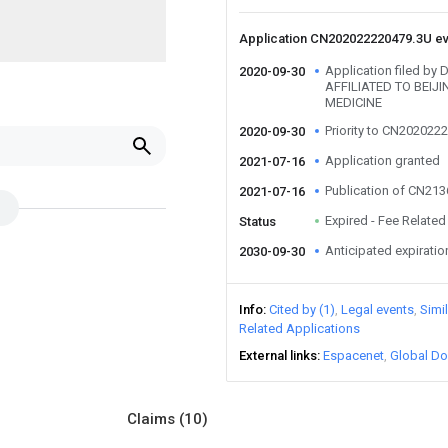
Application CN202022220479.3U e
Application filed 
2020-09-30
AFFILIATED TO BEIJ
MEDICINE
Priority to CN202022
2020-09-30
Application granted
2021-07-16
Publication of CN21
2021-07-16
Expired - Fee Related
Status
Anticipated expiratio
2030-09-30
Info
Cited by (1)
Legal events
Simi
Related Applications
External links
Espacenet
Global Do
Claims
(10)