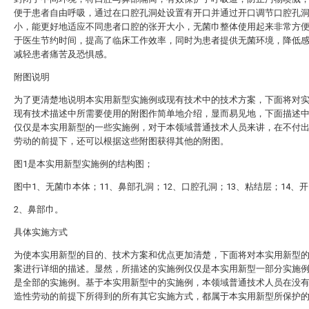
便于患者自由呼吸，通过在口腔孔洞处设置有开口并通过开口调节口腔孔
小，能更好地适应不同患者口腔的张开大小，无菌巾整体使用起来非常方
于医生节约时间，提高了临床工作效率，同时为患者提供无菌环境，降低
减轻患者痛苦及恐惧感。
附图说明
为了更清楚地说明本实用新型实施例或现有技术中的技术方案，下面将对
现有技术描述中所需要使用的附图作简单地介绍，显而易见地，下面描述
仅仅是本实用新型的一些实施例，对于本领域普通技术人员来讲，在不付
劳动的前提下，还可以根据这些附图获得其他的附图。
图1是本实用新型实施例的结构图；
图中1、无菌巾本体；11、鼻部孔洞；12、口腔孔洞；13、粘结层；14、
2、鼻部巾。
具体实施方式
为使本实用新型的目的、技术方案和优点更加清楚，下面将对本实用新型
案进行详细的描述。显然，所描述的实施例仅仅是本实用新型一部分实施
是全部的实施例。基于本实用新型中的实施例，本领域普通技术人员在没
造性劳动的前提下所得到的所有其它实施方式，都属于本实用新型所保护