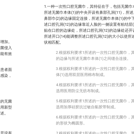
1.一种一次性口腔无菌巾，其特征在于，包括无菌巾本体
所述无菌巾本体(1)的中央开设有鼻部孔洞(11)，所述
鼻部巾(2)的边缘固定连接，所述无菌巾本体(1)的中
述口腔孔洞(12)的边缘靠近人脸的一侧设置有粘结层(1
贴在口腔的边缘处，所述口腔孔洞(12)的边缘处还开设
所述开口(14)能调整所述口腔孔洞(12)的大小以使所
断增加。
状相匹配。
细菌侵入
2.根据权利要求1所述的一次性口腔无菌巾，其
，能有效
的边缘与所述无菌巾本体(1)之间缝合连接。
3.根据权利要求1所述的一次性口腔无菌巾，
与患者面
体(1)选用双层医用棉布制成。
生感染，
。
4.根据权利要求1所述的一次性口腔无菌巾，其
选用医用防尘无纺布制成。
5.根据权利要求1所述的一次性口腔无菌巾，其
在的无菌
选用加厚硅胶抗过敏自黏胶带制成。
实用新型
阐述。
6.根据权利要求1所述的一次性口腔无菌巾，其
的形状为椭圆形。
央开设有
7.根据权利要求1所述的一次性口腔无菌巾，