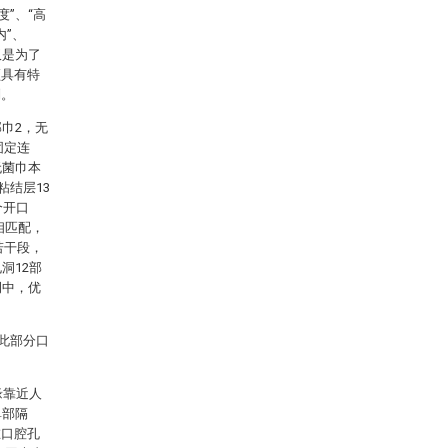
度”、“高
内”、
仅是为了
须具有特
制。
巾2，无
固定连
无菌巾本
粘结层13
个开口
相匹配，
若干段，
洞12部
例中，优
保此部分口
缘靠近人
鼻部隔
在口腔孔