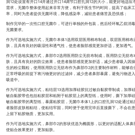
洞12处设置有开口14并通过开口14调节口腔孔洞12的大小，能更好地适应
需求，无菌巾整体使用起来非常方便，有利于医生节约时间，提高了临床
率，同时为患者提供无菌环境，降低感染率，减轻患者痛苦及恐惧感；
制作完毕的一次性口腔无菌巾，可进行单独的外包装，然后经环氧乙烷消毒
无菌要求。
作为可选地实施方式，无菌巾本体1选用双层医用棉布制成，双层医用棉布
肤，且具有良好的吸湿性和透气性，使患者脸部感觉更加舒适，更加透气
作为可选地实施方式，鼻部巾2选用医用防尘无纺布制成，医用防尘无纺布
肤，且具有良好的防尘效果，使患者脸部感觉更加舒适，减少患者吸入因
生的粉尘颗粒，使用医用防尘无纺布作为鼻部巾2的主要制作材料，能够在
正常呼吸的前提下将污物更好的过滤掉，减少患者鼻部暴露，避免污物进
吸道中。
作为可选地实施方式，粘结层13选用加厚硅胶抗过敏自黏胶带制成，加厚
敏自黏胶带也包括粘胶层和粘附于粘胶层上的离型纸，使用时，撕下加厚
敏自黏胶带的离型纸，暴露粘胶层，无菌巾本体1上的口腔孔洞12处通过粘
者脸部皮肤相粘结，使粘结牢固，同时便于使用完毕后直接撕下，不会在
上留下粘胶物质，更加实用。
作为可选地实施方式，鼻部巾2的形状优选为椭圆形，以更好的适配人体鼻
使贴合效果更好，更加贴肤。