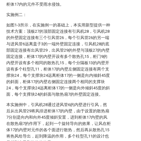
柜体17内的元件不受雨水侵蚀。
实施例二：
如图1-3所示，在实施例一的基础上，本实用新型提供一种
技术方案：顶板27的顶部固定连接有引风机28，引风机28
的外壁固定连接有三个引风管26，每个引风管26的另一端
与进风管6远离盖子3的一端外壁固定连接，引风机28的底
部固定连接有出风管29，出风管29的外壁与顶板27的内壁
固定连接，柜体17的内壁开设有多个散热孔15，柜门9的
内壁开设有多个相同的散热孔15，每个分隔板13的内壁开
设有多个柱型孔11，柜体17的内壁左侧固定连接有两个支
撑块24，每个支撑块24远离柜体17的一侧是向内倾斜45度
的斜面，柜体17的内壁右侧固定连接两个相同的支撑块
24，每个支撑块24远离柜体17的一侧是向外倾斜45度的斜
面，每个支撑块24的斜面与散热扇7的外壁固定连接。
本实施例中，引风机28通过进风管6的内壁进行引风，然
后从出风管29将风排进柜体17的内壁，由于设置的散热扇
7分别是向内和向外45度倾斜安置，进到柜体17内壁的风
在散热扇7的作用下，起到一个旋转导向的效果，让风在柜
体17的内壁对元件的各个面进行散热，然后再从散热孔15
将热风给导出，起到降温的作用，多个柱型孔11的设计也