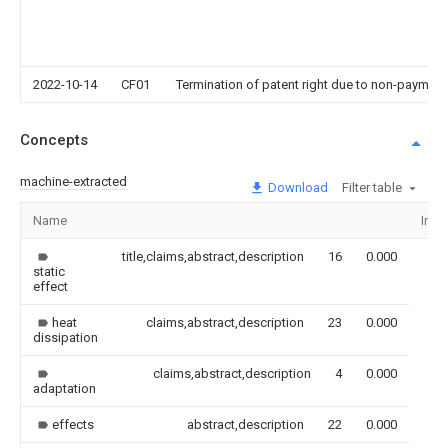
2022-10-14
CF01
Termination of patent right due to non-payment
Concepts
machine-extracted
Download
Filter table
Name
Ima
title,claims,abstract,description
16
0.000
static
effect
heat
claims,abstract,description
23
0.000
dissipation
claims,abstract,description
4
0.000
adaptation
effects
abstract,description
22
0.000