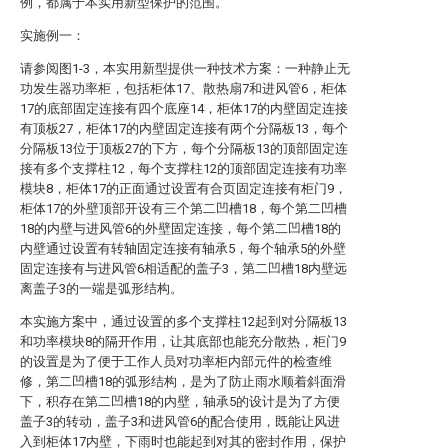
例，都属于本实用新型保护的范围。
实施例一：
请参阅图1-3，本实用新型提供一种技术方案：一种静止无
功发生器功率柜，包括柜体17、散热扇7和进风管6，柜体
17的底部固定连接有四个底座14，柜体17的内壁固定连接
有顶板27，柜体17的内壁固定连接有两个分隔板13，每个
分隔板13位于顶板27的下方，每个分隔板13的顶部固定连
接有多个支撑柱12，每个支撑柱12的顶部固定连接有功率
模块8，柜体17的正面通过设置有合页固定连接有柜门9，
柜体17的外壁顶部开设有三个第二凹槽18，每个第二凹槽
18的内壁与进风管6的外壁固定连接，每个第二凹槽18的
内壁通过设置有转轴固定连接有轴承5，每个轴承5的外壁
固定连接有与进风管6相适配的盖子3，第二凹槽18内壁远
离盖子3的一端是弧形结构。
本实施方案中，通过设置的多个支撑柱12起到对分隔板13
和功率模块8的隔开作用，让其底部也能充分散热，柜门9
的设置是为了便于工作人员对功率柜内部元件的检查维
修，第二凹槽18的弧形结构，是为了防止雨水顺着斜面滑
下，积存在第二凹槽18的内壁，轴承5的设计是为了方便
盖子3的转动，盖子3和进风管6的配合使用，既能让风进
入到柜体17内壁，下雨时也能起到对其的密封作用，保护