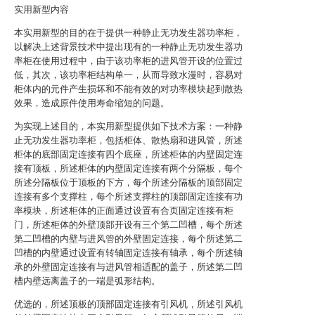
实用新型内容
本实用新型的目的在于提供一种静止无功发生器功率柜，
以解决上述背景技术中提出现有的一种静止无功发生器功
率柜在使用过程中，由于该功率柜的进风管开设的位置过
低，其次，该功率柜结构单一，从而导致水漫时，容易对
柜体内的元件产生损坏和不能有效的对功率模块起到散热
效果，造成原件使用寿命缩短的问题。
为实现上述目的，本实用新型提供如下技术方案：一种静
止无功发生器功率柜，包括柜体、散热扇和进风管，所述
柜体的底部固定连接有四个底座，所述柜体的内壁固定连
接有顶板，所述柜体的内壁固定连接有两个分隔板，每个
所述分隔板位于顶板的下方，每个所述分隔板的顶部固定
连接有多个支撑柱，每个所述支撑柱的顶部固定连接有功
率模块，所述柜体的正面通过设置有合页固定连接有柜
门，所述柜体的外壁顶部开设有三个第二凹槽，每个所述
第二凹槽的内壁与进风管的外壁固定连接，每个所述第二
凹槽的内壁通过设置有转轴固定连接有轴承，每个所述轴
承的外壁固定连接有与进风管相适配的盖子，所述第二凹
槽内壁远离盖子的一端是弧形结构。
优选的，所述顶板的顶部固定连接有引风机，所述引风机