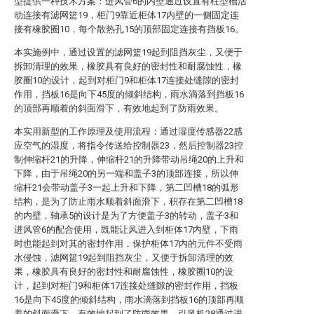
型提供一种技术方案：进风管6的内壁通过设置有柱型槽活
动连接有滤网篮19，柜门9靠近柜体17内壁的一侧固定连
接有橡胶圈10，每个散热孔15的顶部固定连接有挡板16。
本实施例中，通过设置的滤网篮19起到阻挡灰尘，又便于
拆卸清理的效果，橡胶具有良好的密封性和耐腐蚀性，橡
胶圈10的设计，起到对柜门9和柜体17连接处缝隙的密封
作用，挡板16是向下45度的倾斜结构，雨水滴落到挡板16
的顶部再顺着的斜面滑下，有效地起到了防雨效果。
本实用新型的工作原理及使用流程：通过湿度传感器22感
应空气的湿度，将指令传送给控制器23，然后控制器23控
制伸缩杆21的升降，伸缩杆21的升降带动吊绳20的上升和
下降，由于吊绳20的另一端和盖子3的顶部连接，所以伸
缩杆21会带动盖子3一起上升和下降，第二凹槽18的弧形
结构，是为了防止雨水顺着斜面滑下，积存在第二凹槽18
的内壁，轴承5的设计是为了方便盖子3的转动，盖子3和
进风管6的配合使用，既能让风进入到柜体17内壁，下雨
时也能起到对其的密封作用，保护柜体17内的元件不受雨
水侵蚀，滤网篮19起到阻挡灰尘，又便于拆卸清理的效
果，橡胶具有良好的密封性和耐腐蚀性，橡胶圈10的设
计，起到对柜门9和柜体17连接处缝隙的密封作用，挡板
16是向下45度的倾斜结构，雨水滴落到挡板16的顶部再顺
着的斜面滑下，有效地起到了防雨效果，引风机28通过进