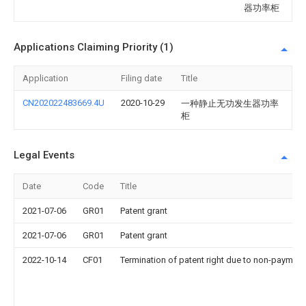
器功率柜
Applications Claiming Priority (1)
Application
Filing date
Title
CN202022483669.4U
2020-10-29
一种静止无功发生器功率
柜
Legal Events
Date
Code
Title
2021-07-06
GR01
Patent grant
2021-07-06
GR01
Patent grant
2022-10-14
CF01
Termination of patent right due to non-payment