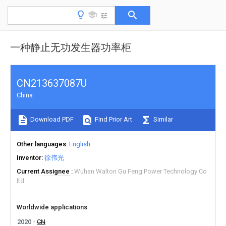
一种静止无功发生器功率柜
CN213637087U
China
Download PDF
Find Prior Art
Similar
Other languages
English
Inventor
徐伟光
Current Assignee
Wuhan Walton Gu Feng Power Technology Co
ltd
Worldwide applications
2020
CN