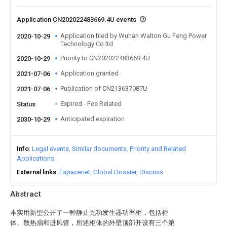
Application CN202022483669.4U events
Application filed by Wuhan Walton Gu Feng Power
2020-10-29
Technology Co ltd
Priority to CN202022483669.4U
2020-10-29
Application granted
2021-07-06
Publication of CN213637087U
2021-07-06
Expired - Fee Related
Status
Anticipated expiration
2030-10-29
Info
Legal events
Similar documents
Priority and Related
Applications
External links
Espacenet
Global Dossier
Discuss
Abstract
本实用新型公开了一种静止无功发生器功率柜，包括柜
体、散热扇和进风管，所述柜体的外壁顶部开设有三个第