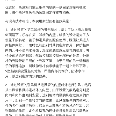
优选的，所述柜门靠近柜体内壁的一侧固定连接有橡胶
圈，每个所述散热孔的顶部固定连接有挡板。
与现有技术相比，本实用新型的有益效果是：
1、通过设置的第二凹槽的弧形结构，是为了防止雨水顺着
斜面滑下，积存在第二凹槽的内壁，轴承的设计是为了方
便盖子的转动，盖子和进风管的配合使用，既能让风进入
到柜体内壁，下雨时也能起到对其的密封作用，保护柜体
内的元件不受雨水侵蚀，湿度传感器感应空气的湿度，将
指令传送给控制器，然后控制器控制伸缩杆的升降，伸缩
杆的升降带动吊绳的上升和下降，由于吊绳的另一端和盖
子的顶部连接，所以伸缩杆会带动盖子一起上升和下降，
V型挡板的设置起到对第一凹槽内部的保护，防渗水作
用，以达到密封防水的效果。
2、通过设置的引风机从进风管的内壁对外进行引风，然后
从出风管将风排进柜体的内壁，由于设置的散热扇分别是
向内和向外度倾斜安置，进到柜体内壁的风在散热扇的作
用下，起到一个旋转导向的效果，让风在柜体的内壁对元
件的各个面进行散热，然后再从散热孔将热风给导出，起
到降温的作用，多个柱型孔的设计也是起到串风和散热的
目的，以达到能有效的对功率模块起到散热效果。