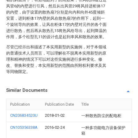
风管6的内壁进行引风，然后从出风管29将风排进柜体17
的内壁，由于设置的散热扇7分别是向内和向外45度倾斜
安置，进到柜体17内壁的风在散热扇7的作用下，起到一
个旋转导向的效果，让风在柜体17的内壁对元件的各个面
进行散热，然后再从散热孔15将热风给导出，起到降温的
作用，多个柱型孔11的设计也是起到串风和散热的效果。
尽管已经示出和描述了本实用新型的实施例，对于本领域
的普通技术人员而言，可以理解在不脱离本实用新型的原
理和精神的情况下可以对这些实施例进行多种变化、修
改、替换和变型，本实用新型的范围由所附权利要求及其
等同物限定。
Similar Documents
Publication
Publication Date
Title
CN206834520U
2018-01-02
一种散热防尘的配电柜
CN105356338A
2016-02-24
一种多功能电力设备保护
箱