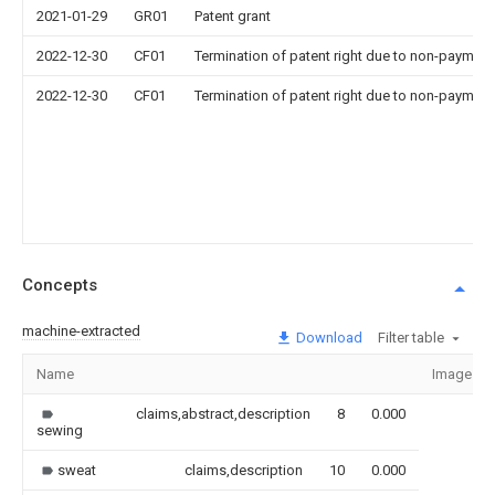
2021-01-29
GR01
Patent grant
2022-12-30
CF01
Termination of patent right due to non-payment
2022-12-30
CF01
Termination of patent right due to non-payment
Concepts
machine-extracted
Download
Filter table
Name
Image
claims,abstract,description
8
0.000
sewing
sweat
claims,description
10
0.000