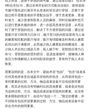
综上所述，该便于穿脱的病号服，通过设置拉链3、合衣球
9和合衣扣10，通过采用开衫的方式配合拉链3，使得该病
号服可预先进行展开并从患者的背后进行穿脱，且整个穿
脱过程不需要患者的手臂配合抬手，便于患者更换，更省
时省力，减少患者和医务人员的麻烦，同时在输液时也可
以进行更换衣服的操作，进一步提高患者舒适度，从而达
到了便于穿脱的优点，解决了不方便穿脱的问题；通过设
置吸汗层13和弹力凸块12，吸汗层13的内部设置有与人体
的腋窝相匹配的吸汗海绵，吸汗海绵能够及时将病人腋窝
处排出的汗液吸掉，从而减少病人腋窝处的病菌滋生，减
少病人术后伤口感染几率，病人躺下时，背部按压弹力凸
块12，背部肌肉的受到挤压，促进血液循环，能够病人释
放压力和缓解病人长时间卧床的疲劳，更有利于病人术后
恢复。
需要说明的是，在本文中，诸如术语“包括”、“包含”或者其
任何其他变体意在涵盖非排他性的包含，从而使得包括一
系列要素的过程、方法、物品或者设备不仅包括那些要
素，而且还包括没有明确列出的其他要素，或者是还包括
为这种过程、方法、物品或者设备所固有的要素。在没有
更多限制的情况下，由语句“包括一个……”限定的要素，并
不排除在包括所述要素的过程、方法、物品或者设备中还
存在另外的相同要素。