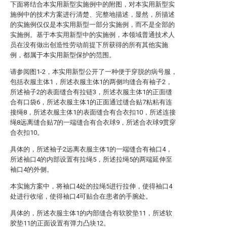
下面将结合本实用新型实施例中的附图，对本实用新型实
施例中的技术方案进行清楚、完整地描述，显然，所描述
的实施例仅仅是本实用新型一部分实施例，而不是全部的
实施例。基于本实用新型中的实施例，本领域普通技术人
员在没有做出创造性劳动前提下所获得的所有其他实施
例，都属于本实用新型保护的范围。
请参阅图1-2，本实用新型公开了一种便于穿脱的病号服，
包括衣服主体1，所述衣服主体1的两侧均缝合有袖子2，
所述袖子2的表面缝合有拉链3，所述衣服主体1的正面缝
合有口袋6，所述衣服主体1的正面通过缝合贴7粘粘有连
接绳8，所述衣服主体1的表面缝合有合衣扣10，所述连接
绳8远离缝合贴7的一端缝合有合衣球9，所述合衣球9贯穿
合衣扣10。
具体的，所述袖子2远离衣服主体1的一端缝合有袖口4，
所述袖口4的内部设置有拉绳5，所述拉绳5的两端延伸至
袖口4的外侧。
本实施方案中，将袖口4处的拉绳5进行拉伸，使得袖口4
处进行收缩，使得袖口4可贴合在患者的手腕处。
具体的，所述衣服主体1的内部缝合有软胶垫11，所述软
胶垫11的正面设置有弹力凸块12。