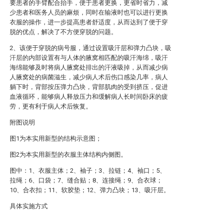
要患者的手臂配合抬手，便于患者更换，更省时省力，减
少患者和医务人员的麻烦，同时在输液时也可以进行更换
衣服的操作，进一步提高患者舒适度，从而达到了便于穿
脱的优点，解决了不方便穿脱的问题。
2、该便于穿脱的病号服，通过设置吸汗层和弹力凸块，吸
汗层的内部设置有与人体的腋窝相匹配的吸汗海绵，吸汗
海绵能够及时将病人腋窝处排出的汗液吸掉，从而减少病
人腋窝处的病菌滋生，减少病人术后伤口感染几率，病人
躺下时，背部按压弹力凸块，背部肌肉的受到挤压，促进
血液循环，能够病人释放压力和缓解病人长时间卧床的疲
劳，更有利于病人术后恢复。
附图说明
图1为本实用新型的结构示意图；
图2为本实用新型的衣服主体结构内侧图。
图中：1、衣服主体；2、袖子；3、拉链；4、袖口；5、
拉绳；6、口袋；7、缝合贴；8、连接绳；9、合衣球；
10、合衣扣；11、软胶垫；12、弹力凸块；13、吸汗层。
具体实施方式