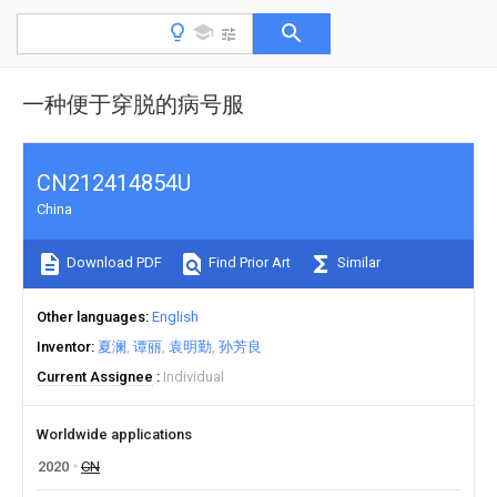
一种便于穿脱的病号服
CN212414854U
China
Download PDF
Find Prior Art
Similar
Other languages
English
Inventor
夏澜
谭丽
袁明勤
孙芳良
Current Assignee
Individual
Worldwide applications
2020
CN