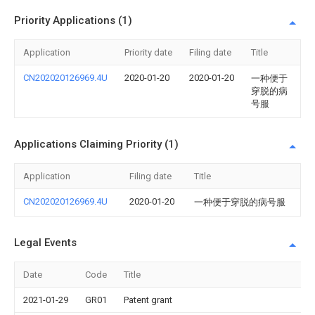
Priority Applications (1)
Application
Priority date
Filing date
Title
CN202020126969.4U
2020-01-20
2020-01-20
一种便于
穿脱的病
号服
Applications Claiming Priority (1)
Application
Filing date
Title
CN202020126969.4U
2020-01-20
一种便于穿脱的病号服
Legal Events
Date
Code
Title
2021-01-29
GR01
Patent grant