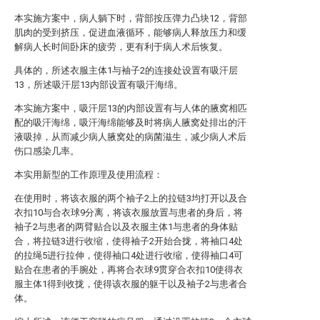
本实施方案中，病人躺下时，背部按压弹力凸块12，背部
肌肉的受到挤压，促进血液循环，能够病人释放压力和缓
解病人长时间卧床的疲劳，更有利于病人术后恢复。
具体的，所述衣服主体1与袖子2的连接处设置有吸汗层
13，所述吸汗层13内部设置有吸汗海绵。
本实施方案中，吸汗层13的内部设置有与人体的腋窝相匹
配的吸汗海绵，吸汗海绵能够及时将病人腋窝处排出的汗
液吸掉，从而减少病人腋窝处的病菌滋生，减少病人术后
伤口感染几率。
本实用新型的工作原理及使用流程：
在使用时，将该衣服的两个袖子2上的拉链3均打开以及合
衣扣10与合衣球9分离，将该衣服放置与患者的身后，将
袖子2与患者的两臂贴合以及衣服主体1与患者的身体贴
合，将拉链3进行收缩，使得袖子2开始合拢，将袖口4处
的拉绳5进行拉伸，使得袖口4处进行收缩，使得袖口4可
贴合在患者的手腕处，再将合衣球9贯穿合衣扣10使得衣
服主体1得到收拢，使得该衣服的躯干以及袖子2与患者合
体。