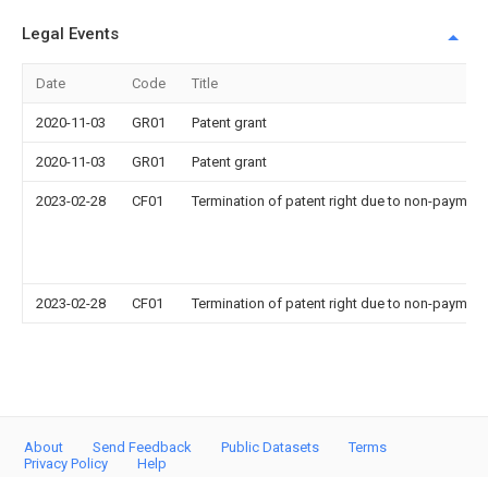
Legal Events
Date
Code
Title
2020-11-03
GR01
Patent grant
2020-11-03
GR01
Patent grant
2023-02-28
CF01
Termination of patent right due to non-payment
2023-02-28
CF01
Termination of patent right due to non-payment
About
Send Feedback
Public Datasets
Terms
Privacy Policy
Help