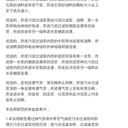
石英砂滤料设有若干层，所述石英砂滤料的颗粒大小从上
至下依次减小。
优选的，所述污泥过滤装置由污泥过滤室、滤网、第一水
泵和电动伸缩杆组成，所述污泥过滤室侧面连通有排放
管，所述排放管另一端和进水室侧面连通。
优选的，所述污泥过滤室内部的中部滑动连接有滤网，所
述滤网顶部和电动伸缩杆的伸缩端焊接连接。
优选的，所述污泥过滤室内部的底部安装有第一水泵，所
述第一水泵的侧面连通有回流管，所述回流管伸出污泥过
滤室内部且和进水管底部连通，所述反冲洗管另一端和出
水室侧面连通。
优选的，还包括通气管、泄压阀和止回阀，所述污水过滤
室顶部一角连通有通气管，所述通气管上安装有泄压阀，
所述进水管、排放管、回流管、分流管和反冲洗管上均安
装有止回阀。
本实用新型的有益效果为：
1.本实用新型通过抽气泵将外界空气抽至污水过滤室内部
增大污水过滤室内部压强，使污水流速加快，过滤速度加