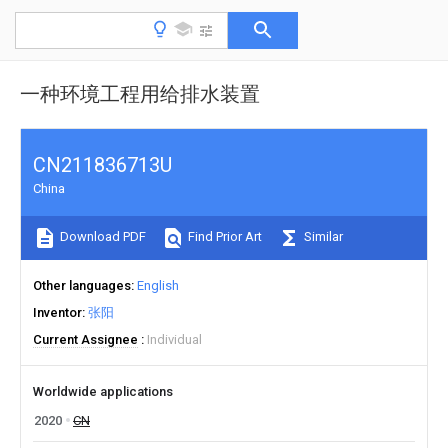
一种环境工程用给排水装置
CN211836713U
China
Download PDF
Find Prior Art
Similar
Other languages
English
Inventor
张阳
Current Assignee
Individual
Worldwide applications
2020
CN