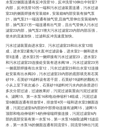
水泵22侧面连通有反冲洗管10，反冲洗管10伸出中转室7
内部，反冲洗管10另一端和污水过滤装置连通，污水过滤
室23的侧面焊接有安装箱8，安装箱8内部安装有抽气泵
21，抽气泵21一端连通有抽气管,且抽气管伸出安装箱8内
部，抽气泵21另一端连通有出气管，且出气管伸入污水过
滤室23内部，抽气泵21增大污水过滤室23内部内部压强，
使水的流速加快，过滤和反冲洗速度加快。
污水过滤装置由进水室2、污水过滤室23和出水室12组
成，进水室2避免污水直冲过滤设备，进水室2一侧和进水
管3连通，进水室2另一侧焊接有污水过滤室23，进水室2
和污水过滤室23连接处安装有进水阀18，污水过滤室23另
一侧底部焊接有出水室12，污水过滤室23和出水室12连接
处安装有出水阀20，污水过滤室23内部的底部填充有石英
砂19，石英砂19滤料设有若干层，石英砂19滤料的颗粒大
小从上至下依次减小，石英砂19滤料对污水内的杂质进行
多次分层过滤，过滤效果好，污泥过滤装置由污泥过滤室
6、滤网15、第一水泵16和电动伸缩杆14组成，污泥过滤
室6侧面连通有排放管4，排放管4另一端和进水室2侧面连
通，污泥过滤室6内部的中部滑动连接有滤网15，滤网15
顶部和电动伸缩杆14的伸缩端焊接连接，污泥过滤室6内
部的底部安装有第一水泵16，第一水泵16抽取滤网15滤后
水，第一水泵16的侧面连通有回流管5，回流管5伸出污泥