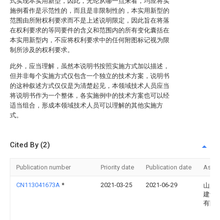
式实现本实用新型，因此，无论从哪一点来看，均应将实
施例看作是示范性的，而且是非限制性的，本实用新型的
范围由所附权利要求而不是上述说明限定，因此旨在将落
在权利要求的等同要件的含义和范围内的所有变化囊括在
本实用新型内，不应将权利要求中的任何附图标记视为限
制所涉及的权利要求。
此外，应当理解，虽然本说明书按照实施方式加以描述，
但并非每个实施方式仅包含一个独立的技术方案，说明书
的这种叙述方式仅仅是为清楚起见，本领域技术人员应当
将说明书作为一个整体，各实施例中的技术方案也可以经
适当组合，形成本领域技术人员可以理解的其他实施方
式。
Cited By (2)
Publication number
Priority date
Publication date
Assi
CN113041673A
*
2021-03-25
2021-06-29
山东
建设
有限