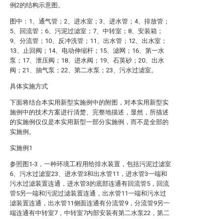
例2的结构示意图。
图中：1、通气管；2、进水室；3、进水管；4、排放管；
5、回流管；6、污泥过滤室；7、中转室；8、安装箱；
9、分流管；10、反冲洗管；11、出水管；12、出水室；
13、止回阀；14、电动伸缩杆；15、滤网；16、第一水
泵；17、泄压阀；18、进水阀；19、石英砂；20、出水
阀；21、抽气泵；22、第二水泵；23、污水过滤室。
具体实施方式
下面将结合本实用新型实施例中的附图，对本实用新型实
施例中的技术方案进行清楚、完整地描述，显然，所描述
的实施例仅仅是本实用新型一部分实施例，而不是全部的
实施例。
实施例1
参照图1-3，一种环境工程用给排水装置，包括污泥过滤室
6、污水过滤室23、进水管3和出水管11，进水管3一端和
污水过滤装置连通，进水管3的底部连通有回流管5，回流
管5另一端和污泥过滤装置连通，出水管11一端和污水过
滤装置连通，出水管11侧面连通有分流管9，分流管9另一
端连通有中转室7，中转室7内部安装有第二水泵22，第二