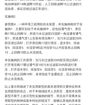
电动伸缩杆14将滤网15升起，人工刮除滤网15上过滤的污
泥杂质，保证后续过滤正常进行。
实施例2
参照图4，一种环境工程用给排水装置，本实施例相对于实
施例1，主要区别在于本实施例中，还包括通气管1、泄压
阀17和止回阀13，所述污水过滤室23顶部一角连通有通气
管1，所述通气管1上安装有泄压阀17，当污水过滤室23内
部压强过高时，打开泄压阀17进行泄压，进水管3、排放
管4、回流管5、分流管9和反冲洗管10上均安装有止回阀
13，止回阀13防止水流倒流。
本实施例的工作原理：当污水过滤室23内部压强过高时，
打开泄压阀17通过通气管1对污水过滤室23内部进行泄
压，打开进水管3、排放管4、回流管5、分流管9和反冲洗
管10上的止回阀13时，各管段处于连通状态，且止回阀13
防止水流倒流。
以上显示和描述了本实用新型的基本原理和主要特征和本
实用新型的优点，对于本领域技术人员而言，显然本实用
新型不限于上述示范性实施例的细节，而且在不背离本实
用新型的精神或基本特征的情况下，能够以其他的具体形