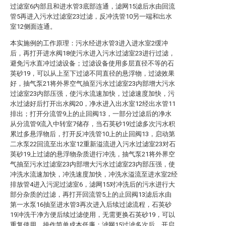
过滤室6内部且和进水管3底部连通，滤网15滤后水由回流
管5再进入污水过滤室23过滤，反冲洗管10另一端和出水
室12侧面连通。
本实施例的工作原理：污水经进水管3进入进水室2缓冲
后，再打开进水阀18使污水进入污水过滤室23进行过滤，
避免污水直冲过滤设备；过滤设备使用多层直径不等的石
英砂19，可以从上至下过滤不同直径的悬浮物，过滤效果
好，抽气泵21将外界空气抽至污水过滤室23内部增大污水
过滤室23内部压强，使污水流速加快，过滤速度加快，污
水过滤好后打开出水阀20，净水进入出水室12经出水管11
排出；打开分流管9上的止回阀13，一部分过滤后的净水
从分流管9流入中转室7储存，当石英砂19过滤多次污水积
累过多悬浮物后，打开反冲洗管10上的止回阀13，启动第
二水泵22回流至出水室12重新溢流进入污水过滤室23对石
英砂19上过滤的悬浮物杂质进行冲洗，抽气泵21将外界空
气抽至污水过滤室23内部增大污水过滤室23内部压强，使
冲洗水流速加快，冲洗速度加快，冲洗水溢流至进水室2经
排放管4进入污泥过滤室6，滤网15对冲洗后的污水进行大
部分杂质的过滤，再打开回流管5上的止回阀13滤后水由
第一水泵16抽至进水管3再次进入后续过滤流程，石英砂
19冲洗干净方便后续过滤使用，无需更换石英砂19，可以
重复使用，操作简单成本低廉；滤网15过滤多次后，开启