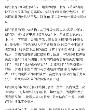
所述瓶身1为圆柱体结构，如图2所示，瓶身1内部设有两
块互相交叉垂直的分隔层5，将瓶身1竖直均分为四格，可
以同时装四种洗浴用品。瓶身1的瓶口处外侧一圈设有螺纹
6。
所述瓶盖为圆柱体结构，其顶部设有喷头架3和防尘罩4，
所述防尘罩4设置于所述喷头架3之上；所述喷头架3分为
上、中、下三层，如图3所示，喷头架上层7设有4个喷头
8；喷头架中层9的面积大于所述瓶身1的瓶口但小于所述
固定圈2；喷头架下层10的底部设有十字型凹槽12，如图4
所示，凹槽内设有防漏硅胶塞13，所述十字型凹槽12将喷
头架下层10均分为四格，四格内均设有贯穿喷头架3的喷
口11，喷口11底部设有吸管14，所述喷口11与所述喷头8
对应，所述十字型凹槽12与所述瓶身1内部的分隔层5对
应。经过固定圈 2的加固以后，会使瓶身1的四个格子完全
分开，避免造成不同的液体混合在一起。
所述固定圈2为空心圆柱结构，如图5所示，其内侧壁上设
有螺纹6，可与所述瓶身1的瓶口螺纹连接。固定圈2用于
固定喷头架3，使喷头架3与瓶身1 完全贴合在一起，以保
证瓶内液体不会流出。
一种优选的方案，如图3所示，所述喷头架上层7的侧面设