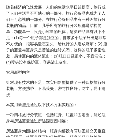
随着经济的飞速发展，人们的生活水平日益提高，旅行成
了人们生活里不可缺少的一部分。旅行必备品也成为了人
们不可忽视的一部分。在旅行必备用品中有一种叫旅行分
装瓶的物品。目前，几乎所有的旅行分装瓶都是结构简
单，功能单一，只是小容量的瓶体，这类产品具有以下不
足：(1)每一个瓶子都是独立的，携带多个瓶子外出是非常
不方便的，很容易遗忘丢失，给旅行的人造成麻烦；(2) 瓶
子的瓶盖与瓶身只是普通的旋转关闭，这样的瓶子紧密性
差，易使瓶内的液体流出；(3)瓶口口径很小，不宜清洗；
(4)喷头没有保护罩，容易沾上灰尘。
实用新型内容
针对现有技术的不足，本实用新型提供了一种四格旅行分
装瓶，方便携带，不易丢失，密封性良好，防尘，易于清
洗。
本实用新型是通过以下技术方案实现的：
一种四格旅行分装瓶，包括瓶身、瓶盖和固定圈，所述瓶
身与所述瓶盖通过所述固定圈相连；
所述瓶身为圆柱体结构，瓶身内部设有两块互相交叉垂直