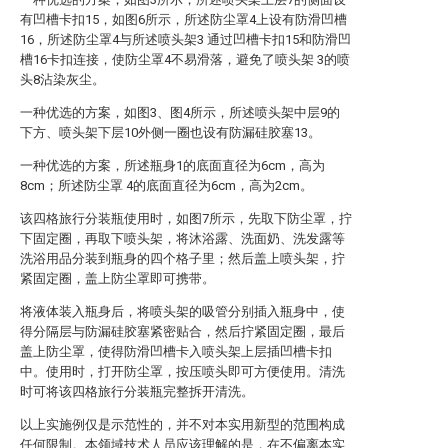
有凹槽卡扣15，如图6所示，所述防尘罩4上设有防滑凹槽
16，所述防尘罩4与所述喷头架3 通过凹槽卡扣15和防滑凹
槽16卡扣连接，使防尘罩4不易滑落，避免了喷头架 3的喷
头8沾染灰尘。
一种优选的方案，如图3、图4所示，所述喷头架中层9的
下方、喷头架下层10外侧一圈也设有防漏硅胶塞13。
一种优选的方案，所述瓶身1的底面直径为6cm，高为
8cm；所述防尘罩 4的底面直径为6cm，高为2cm。
该四格旅行分装瓶使用时，如图7所示，先取下防尘罩，拧
下固定圈，再取下喷头架，将沐浴露、洗面奶、洗发露等
洗浴用品分装到瓶身的四个格子里；然后盖上喷头架，拧
紧固定圈，盖上防尘罩即可携带。
将液体装入瓶身后，将喷头架的吸管分别插入瓶身中，使
得分隔层与防漏硅胶塞紧密贴合，然后拧紧固定圈，最后
盖上防尘罩，使得防滑凹槽卡入喷头架上层插凹槽卡扣
中。使用时，打开防尘罩，按压喷头即可方便使用。清洗
时可将该四格旅行分装瓶完整拆开清洗。
以上实施例仅是示范性的，并不对本实用新型的范围构成
任何限制。本领域技术人员应该理解的是，在不偏离本实