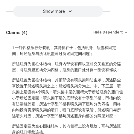
Show more
Claims
(4)
Hide Dependent
1.一种四格旅行分装瓶，其特征在于，包括瓶身、瓶盖和固定
圈，所述瓶身与所述瓶盖通过所述固定圈相连；
所述瓶身为圆柱体结构，瓶身内部设有两块互相交叉垂直的分隔
层，将瓶身竖直均分为四格，瓶身的瓶口处外侧一圈设有螺纹；
所述瓶盖为圆柱体结构，其顶部设有喷头架和防尘罩，所述防尘
罩设置于所述喷头架之上；所述喷头架分为上、中、下三层，喷
头架上层设有4个喷头；喷头架中层的面积大于所述瓶身的瓶口但
小于所述固定圈；喷头架下层的底部设有十字型凹槽，凹槽内设
有防漏硅胶塞，所述十字型凹槽将喷头架下层均分为四格，四格
内均设有贯穿喷头架的喷口，喷口底部设有吸管，所述喷口与所
述喷头对应，所述十字型凹槽与所述瓶身内部的分隔层对应；
所述固定圈为空心圆柱结构，其内侧壁上设有螺纹，可与所述瓶
身的瓶口螺纹连接。