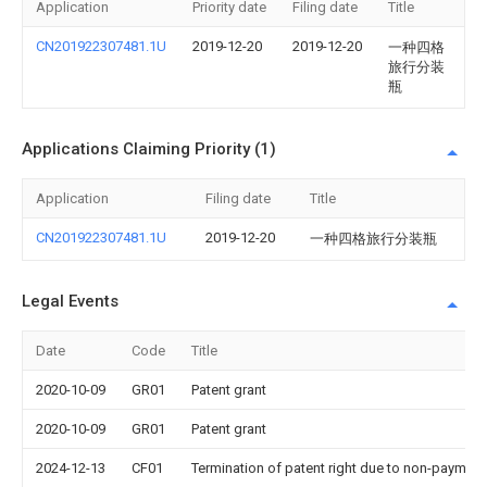
Application
Priority date
Filing date
Title
CN201922307481.1U
2019-12-20
2019-12-20
一种四格
旅行分装
瓶
Applications Claiming Priority (1)
Application
Filing date
Title
CN201922307481.1U
2019-12-20
一种四格旅行分装瓶
Legal Events
Date
Code
Title
2020-10-09
GR01
Patent grant
2020-10-09
GR01
Patent grant
2024-12-13
CF01
Termination of patent right due to non-payment