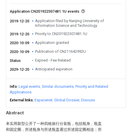
Application CN201922307481.1U events
Application filed by Nanjing University of
2019-12-20
Information Science and Technology
Priority to CN201922307481.1U
2019-12-20
Application granted
2020-10-09
Publication of CN211642992U
2020-10-09
Expired - Fee Related
Status
Anticipated expiration
2029-12-20
Info
Legal events
Similar documents
Priority and Related
Applications
External links
Espacenet
Global Dossier
Discuss
Abstract
本实用新型公开了一种四格旅行分装瓶，包括瓶身、瓶盖
和固定圈，所述瓶身与所述瓶盖通过所述固定圈相连；所