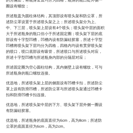
的分隔层，将瓶身竖直均分为四格，瓶身的瓶口处外侧一
圈设有螺纹；
所述瓶盖为圆柱体结构，其顶部设有喷头架和防尘罩，所
述防尘罩设置于所述喷头架之上；所述喷头架分为上、
中、下三层，喷头架上层设有4个喷头；喷头架中层的面积
大于所述瓶身的瓶口但小于所述固定圈；喷头架下层的底
部设有十字型凹槽，凹槽内设有防漏硅胶塞，所述十字型
凹槽将喷头架下层均分为四格，四格内均设有贯穿喷头架
的喷口，喷口底部设有吸管，所述喷口与所述喷头对应，
所述十字型凹槽与所述瓶身内部的分隔层对应；
所述固定圈为空心圆柱结构，其内侧壁上设有螺纹，可与
所述瓶身的瓶口螺纹连接。
优选地，所述喷头架上层的侧面设有凹槽卡扣，所述防尘
罩上设有防滑凹槽，所述防尘罩与所述喷头架通过凹槽卡
扣和防滑凹槽卡扣连接。
优选地，所述喷头架中层的下方、喷头架下层外侧一圈设
有防漏硅胶塞。
优选地，所述瓶身的底面直径为6cm，高为8cm；所述防
尘罩的底面直径为6cm，高为2cm。