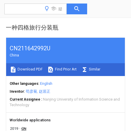
一种四格旅行分装瓶
CN211642992U
China
Download PDF
Find Prior Art
Similar
Other languages
English
Inventor
苟彦菊
赵居正
Current Assignee
Nanjing University of Information Science and
Technology
Worldwide applications
2019
CN