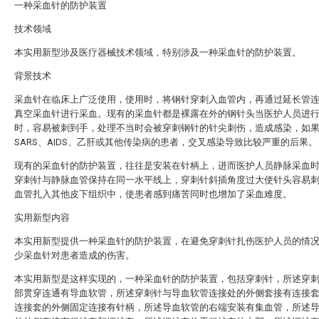
一种采血针的防护装置
技术领域
本实用新型涉及医疗器械技术领域，特别涉及一种采血针的防护装置。
背景技术
采血针在临床上广泛使用，使用时，将钢针穿刺入血管内，再通过延长管
真空采血针进行采血。现有的采血针都是裸露在外的钢针头当医护人员进
时，容易被刺到手，处理不当时会被穿刺钢针的针尖刺伤，造成感染，如
SARS、AIDS、乙肝或其他传染病的患者，交叉感染导致比较严重的后果。
现有的采血针的防护装置，往往是安装在针柄上，进而医护人员静脉采血
穿刺针与静脉血管保持在同一水平线上，穿刺针斜插角度过大使针头容易
血管扎入其他皮下组织中，使患者感到痛苦同时也增加了采血难度。
实用新型内容
本实用新型提供一种采血针的防护装置，在避免穿刺针扎伤医护人员的情
少采血针对患者造成的伤害。
本实用新型是这样实现的，一种采血针的防护装置，包括穿刺针，所述穿
部贯穿连通有导血软管，所述穿刺针与导血软管连接处的外侧套接有连接
连接套的外侧固定连接有针柄，所述导血软管的右端安装有集血管，所述