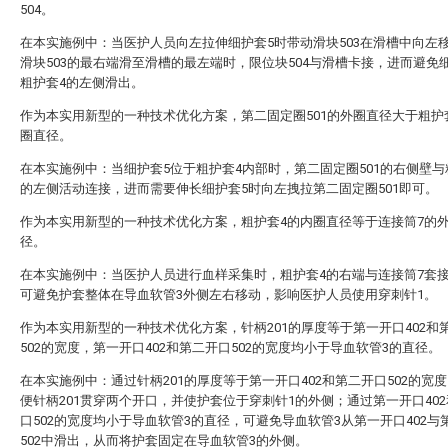
504。
在本实施例中：当医护人员向左拉伸细护套5时带动滑块503在滑槽中向左
滑块503的最右端滑至滑槽的最左端时，限位块504与滑槽卡接，进而避免
粗护套4的左侧滑出。
作为本实用新型的一种技术优化方案，第二固定圈501的外圈直径大于粗护
圈直径。
在本实施例中：当细护套5位于粗护套4内部时，第二固定圈501的右侧壁与
的左侧活动连接，进而需要伸长细护套5时向左拽拉第二固定圈501即可。
作为本实用新型的一种技术优化方案，粗护套4的内圈直径等于连接筒7的
径。
在本实施例中：当医护人员进行血样采集时，粗护套4的右端与连接筒7套
可避免护套整体在导血软管3外侧左右移动，影响医护人员使用穿刺针1。
作为本实用新型的一种技术优化方案，针柄201的厚度等于第一开口402和
502的宽度，第一开口402和第二开口502的宽度均小于导血软管3的直径。
在本实施例中：通过针柄201的厚度等于第一开口402和第二开口502的宽
便针柄201贯穿两个开口，并使护套位于穿刺针1的外侧；通过第一开口40
口502的宽度均小于导血软管3的直径，可避免导血软管3从第一开口402与
502中滑出，从而将护套固定在导血软管3的外侧。