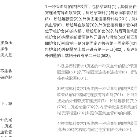
1.一种采血针的防护装置，包括穿刺针(1)，其特征在
穿连通有导血软管(3)，所述穿刺针(1)与导血软管(
(2)，所述连接套(2)的外侧固定连接有针柄(201)，
集血管(8)，所述导血软管(3)的外侧套接有粗护套(4)
位于粗护套(4)的内部，所述细护套(5)的前后两侧均固
粗护套(4)内壁的前后两侧均开设有与滑块(503)相匹
连接负压
细护套(5)相背的一侧分别固定连接有第一固定圈(401
行操作
粗护套(4)外侧壁的上端开设有第一开口(402)，所述细护
果病人是
外侧壁的上端均开设有第二开口(502)。
2.根据权利要求1所述的一种采血针的防护装
时不能将
固定圈(501)的下端固定连接有连接带(6)，所
刺破静脉
接有橡胶塞(601)。
3.根据权利要求1所述的一种采血针的防护装
软管(3)的右端固定连接有导血针(701)，所述导
接处的外侧套接有连接筒(7)，所述连接筒(7
况下，减
(702)，所述端盖(702)的内壁螺纹连接有集血管
端贯穿端盖(702)并延伸至集血管(8)的内部。
刺针的尾
4.根据权利要求1所述的一种采血针的防护装
套，所述
滑块(503)的右端均固定连接有限位块(504)。
导血软管