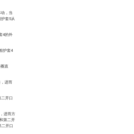
移动，当
细护套5从
套4的外
粗护套4
外圈直
接，进而
第二开口
度，进而方
2和第二开
第二开口