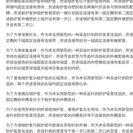
的外侧套接有粗护套和细护套，所述细护套位于粗护套的内部，所述细护
两侧均固定连接有滑块，所述粗护套内壁的前后两侧均开设有与滑块相匹
槽，所述粗护套和细护套相背的一侧分别固定连接有第一固定圈和第二固
述粗护套外侧壁的上端开设有第一开口，所述细护套和第二固定圈外侧壁
开设有第二开口。
为了方便堵塞针头，作为本实用新型的一种采血针的防护装置优选的，所
定圈的下端固定连接有连接带，所述连接带的另一端固定连接有橡胶塞。
为了方便收集血样，作为本实用新型的一种采血针的防护装置优选的，所
管的右端固定连接有导血针，所述导血软管与导血针连接处的外侧套接有
所述连接筒的右端面固定连接有端盖，所述端盖的内壁螺纹连接有集血管
血针的右端贯穿端盖并延伸至集血管的内部。
为了避免细护套从粗护套的左端滑出，作为本实用新型的一种采血针的防
选的，两个所述滑块的右端均固定连接有限位块。
为了方便拽拉细护套，作为本实用新型的一种采血针的防护装置优选的，
固定圈的外圈直径大于粗护套的外圈直径。
为了在使用穿刺针的时候收纳护套，避免护套左右滑动，作为本实用新型
血针的防护装置优选的，所述粗护套的内圈直径等于连接筒的外圈直径。
为了方便细护套与粗护套均套接在穿刺针的外侧，作为本实用新型的一种
防护装置优选的，所述针柄的厚度等于第一开口和第二开口的宽度，所述