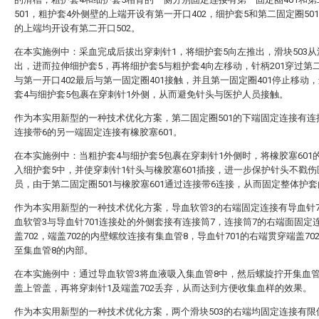
501，粗护套4外侧壁的上端开设有第一开口402，细护套5和第二固定圈50
的上端均开设有第二开口502。
在本实施例中：采血完成后拔出穿刺针1，将细护套5向左推出，滑块503
出，进而拉伸细护套5，再将细护套5与粗护套4向左移动，针柄201穿过第二
与第一开口402最后与第一固定圈401接触，并且第一固定圈401停止移动
套4与细护套5包裹在穿刺针1外侧，从而避免针头与医护人员接触。
作为本实用新型的一种技术优化方案，第二固定圈501的下端固定连接有连
连接带6的另一端固定连接有橡胶塞601。
在本实施例中：当粗护套4与细护套5包裹在穿刺针1外侧时，将橡胶塞601
入细护套5中，并使穿刺针1针头与橡胶塞601插接，进一步保护针头不戳伤
员，由于第二固定圈501与橡胶塞601通过连接带6连接，从而固定整体护
作为本实用新型的一种技术优化方案，导血软管3的右端固定连接有导血针7
血软管3与导血针701连接处的外侧套接有连接筒7，连接筒7的右端面固定
盖702，端盖702的内壁螺纹连接有集血管8，导血针701的右端贯穿端盖70
至集血管8的内部。
在本实施例中：通过导血软管3将血液吸入集血管8中，然后螺旋拧开集血管
盖上管盖，再将穿刺针1及端盖702丢弃，从而达到方便收集血样的效果。
作为本实用新型的一种技术优化方案，两个滑块503的右端均固定连接有限