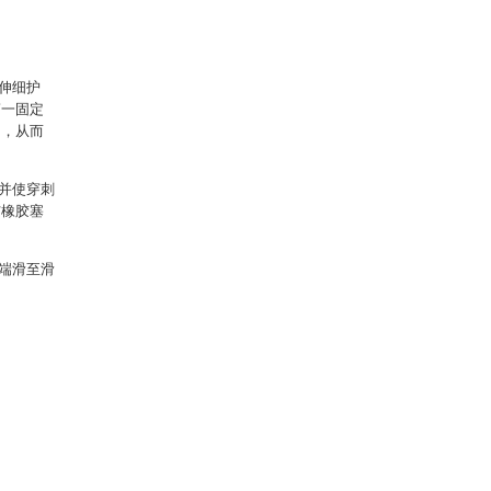
伸细护
第一固定
侧，从而
并使穿刺
与橡胶塞
端滑至滑
。