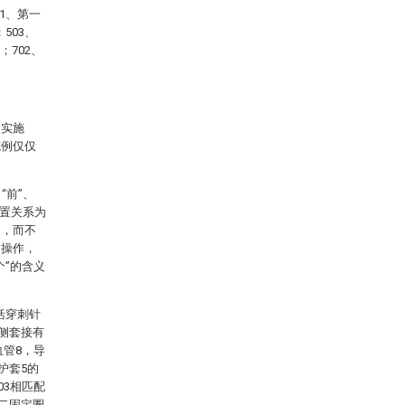
1、第一
503、
；702、
及实施
施例仅仅
“前”、
或位置关系为
述，而不
和操作，
”的含义
括穿刺针
外侧套接有
血管8，导
护套5的
03相匹配
第二固定圈