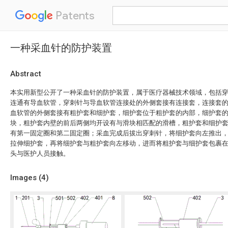
Patents
一种采血针的防护装置
Abstract
本实用新型公开了一种采血针的防护装置，属于医疗器械技术领域，包括
连通有导血软管，穿刺针与导血软管连接处的外侧套接有连接套，连接套
血软管的外侧套接有粗护套和细护套，细护套位于粗护套的内部，细护套
块，粗护套内壁的前后两侧均开设有与滑块相匹配的滑槽，粗护套和细护
有第一固定圈和第二固定圈；采血完成后拔出穿刺针，将细护套向左推出
拉伸细护套，再将细护套与粗护套向左移动，进而将粗护套与细护套包裹
头与医护人员接触。
Images (
4
)