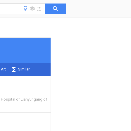
 Art
Similar
Hospital of Lianyungang of