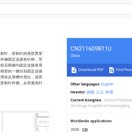
CN211609811U
穿刺针，穿刺针的尾部贯穿
China
的外侧固定连接有针柄，导
的前后两侧均固定连接有滑
Download PDF
Find Prior
套相背的一侧分别固定连接
，滑块从滑槽中滑出，进而
在穿刺针外侧，从而避免针
Other languages
English
Inventor
姚丽
云云
孙瑾
Current Assignee
Second Peoples 
Oncology Hospital of Lianyungang
Worldwide applications
2020
CN