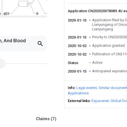
Application CN202020078089.4U e
Application filed by
2020-01-15
Lianyungang of Onco
Lianyungang
Priority to CN202020
2020-01-15
m, And Blood
Application granted
2020-10-02
Publication of CN21
2020-10-02
Active
Status
Anticipated expiratio
2030-01-15
Info
Legal events
Similar documen
Applications
External links
Espacenet
Global Do
Claims
(7)