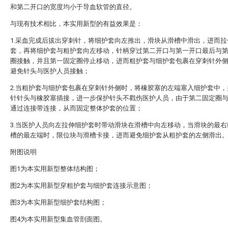
和第二开口的宽度均小于导血软管的直径。
与现有技术相比，本实用新型的有益效果是：
1.采血完成后拔出穿刺针，将细护套向左推出，滑块从滑槽中滑出，进而拉
套，再将细护套与粗护套向左移动，针柄穿过第二开口与第一开口最后与
圈接触，并且第一固定圈停止移动，进而粗护套与细护套包裹在穿刺针外
避免针头与医护人员接触；
2.当粗护套与细护套包裹在穿刺针外侧时，将橡胶塞的左端塞入细护套中，
针针头与橡胶塞插接，进一步保护针头不戳伤医护人员，由于第二固定圈
通过连接带连接，从而固定整体护套的位置；
3.当医护人员向左拉伸细护套时带动滑块在滑槽中向左移动，当滑块的最右
槽的最左端时，限位块与滑槽卡接，进而避免细护套从粗护套的左侧滑出
附图说明
图1为本实用新型整体结构图；
图2为本实用新型穿粗护套与细护套连接示意图；
图3为本实用新型细护套结构图；
图4为本实用新型集血管剖面图。