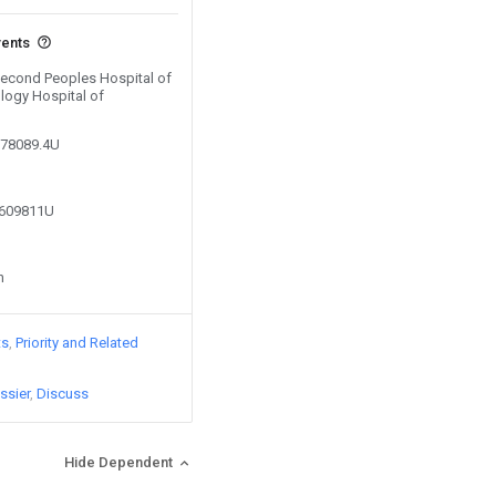
vents
 Second Peoples Hospital of
logy Hospital of
078089.4U
1609811U
n
ts
Priority and Related
ssier
Discuss
Hide Dependent