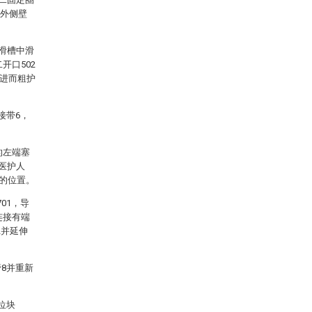
1外侧壁
从滑槽中滑
开口502
，进而粗护
接带6，
的左端塞
医护人
套的位置。
01，导
连接有端
2并延伸
8并重新
位块