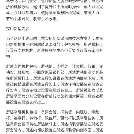
基于此，我们设计了这种新型的胸廓畸形牵引器，通过巧
妙的机械原理，起到了提升和下压同时操作，单人即可完
成，并且非常省力，使得胸廓塑形轻松完成，节省人力、
节约手术时间、改善手术效果。
实用新型内容
为了达到上述目的，本实用新型采用的技术方案为，本实
用新型提供一种胸廓畸形牵引器，包括横杆，所述横杆上
设置有支撑机构，所述横杆的中心位置竖直设置有牵引机
构；
所述支撑机构包括：滑动部、支撑架、让位槽、转轴、转
动架、弧形盘、平面盘以及锁死部，所述滑动部活动套装
在所述横杆上，所述支撑架设置在所述滑动部的下端，所
述让位槽设置在所述支撑架上，所述转动架插装在所述支
撑架内，所述转动架设置在所述转轴上，所述弧形盘以及
所述平面盘分别设置在所述转动架的相对两端，所述锁死
部设置在所述支撑架上；
所述牵引机构包括：贯穿套管、插装管、内螺纹、螺纹
杆、连带杆、转动杆、限位环、驱动杆以及牵引挂钩，所
述贯穿套管插装在所述横杆上，所述插装管插装在所述贯
穿套管内，所述内螺纹设置在所述插装管内侧表面，所述