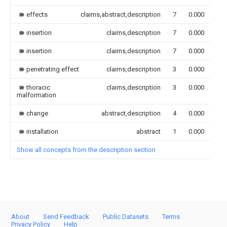
effects
claims,abstract,description
7
0.000
insertion
claims,description
7
0.000
insertion
claims,description
7
0.000
penetrating effect
claims,description
3
0.000
thoracic
claims,description
3
0.000
malformation
change
abstract,description
4
0.000
installation
abstract
1
0.000
Show all concepts from the description section
About
Send Feedback
Public Datasets
Terms
Privacy Policy
Help