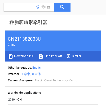
一种胸廓畸形牵引器
CN211382033U
China
Download PDF
Find Prior Art
Similar
Other languages
English
Inventor
王�忠
商宏伟
Current Assignee
Tianjin Qimai Technology Co ltd
Worldwide applications
2019
CN