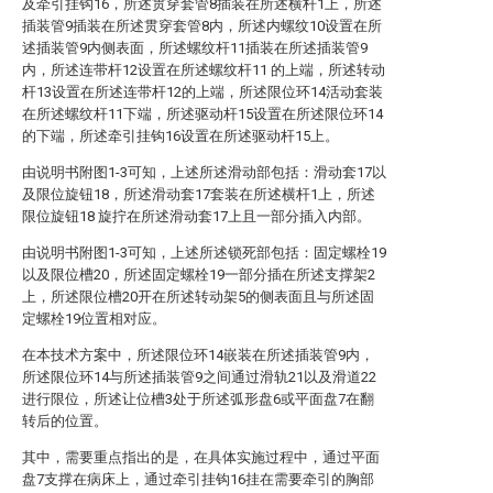
及牵引挂钩16，所述贯穿套管8插装在所述横杆1上，所述
插装管9插装在所述贯穿套管8内，所述内螺纹10设置在所
述插装管9内侧表面，所述螺纹杆11插装在所述插装管9
内，所述连带杆12设置在所述螺纹杆11 的上端，所述转动
杆13设置在所述连带杆12的上端，所述限位环14活动套装
在所述螺纹杆11下端，所述驱动杆15设置在所述限位环14
的下端，所述牵引挂钩16设置在所述驱动杆15上。
由说明书附图1-3可知，上述所述滑动部包括：滑动套17以
及限位旋钮18，所述滑动套17套装在所述横杆1上，所述
限位旋钮18 旋拧在所述滑动套17上且一部分插入内部。
由说明书附图1-3可知，上述所述锁死部包括：固定螺栓19
以及限位槽20，所述固定螺栓19一部分插在所述支撑架2
上，所述限位槽20开在所述转动架5的侧表面且与所述固
定螺栓19位置相对应。
在本技术方案中，所述限位环14嵌装在所述插装管9内，
所述限位环14与所述插装管9之间通过滑轨21以及滑道22
进行限位，所述让位槽3处于所述弧形盘6或平面盘7在翻
转后的位置。
其中，需要重点指出的是，在具体实施过程中，通过平面
盘7支撑在病床上，通过牵引挂钩16挂在需要牵引的胸部