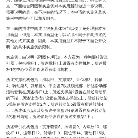
点，下面结合附图和实施例对本实用新型做进一步说明。
需要说明的是，在不冲突的情况下，本申请的实施例及实
施例中的特征可以相互组合。
在下面的描述中阐述了很多具体细节以便于充分理解本实
用新型，但是，本实用新型还可以采用不同于在此描述的
其他方式来实施，因此，本实用新型并不限于下面公开说
明书的具体实施例的限制。
实施例，由说明书附图1-3可知，本方案为一种胸廓畸形牵
引器，包括横杆1，所述横杆1上设置有支撑机构，所述横
杆1的中心位置竖直设置有牵引机构；
所述支撑机构包括：滑动部、支撑架2、让位槽3、转轴
4、转动架5、弧形盘6、平面盘7以及锁死部，所述滑动部
活动套装在所述横杆1上，所述支撑架2设置在所述滑动部
的下端，所述让位槽3 设置在所述支撑架2上，所述转动架
5插装在所述支撑架2内，所述转动架5设置在所述转轴4
上，所述弧形盘6以及所述平面盘7分别设置在所述转动架
5的相对两端，所述锁死部设置在所述支撑架2上；
所述牵引机构包括：贯穿套管8、插装管9、内螺纹10、螺
纹杆 11、连带杆12、转动杆13、限位环14、驱动杆15以