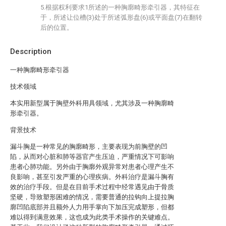
5.根据权利要求1所述的一种胸廓畸形牵引器，其特征在
于，所述让位槽(3)处于所述弧形盘(6)或平面盘(7)在翻转
后的位置。
Description
一种胸廓畸形牵引器
技术领域
本实用新型属于胸壁外科用具领域，尤其涉及一种胸廓畸
形牵引器。
背景技术
漏斗胸是一种常见的胸廓畸形，主要表现为前胸壁的凹
陷，从而对心脏和肺等器官产生压迫，严重情况下可影响
患者心肺功能。另外由于胸廓外观异常对患者心理产生不
良影响，甚至引发严重的心理疾病。外科治疗是漏斗胸有
效的治疗手段。但是在目前手术过程中经常遇见由于骨质
坚硬，导致塑形困难的情况，需要普通的拉钩向上提拉胸
廓凹陷底部并且额外人力用手掌向下加压完成塑形，但都
难以得到满意效果，这也成为此类手术操作的关键难点。