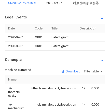
CN201921597440.4U
2019-09-25
一种胸廓畸形牵引器
Legal Events
Date
Code
Title
Description
2020-09-01
GR01
Patent grant
2020-09-01
GR01
Patent grant
Concepts
machine-extracted
Download
Filter table
Name
Im
title,claims,abstract,description
12
0.000
thoracic
cavity
claims,abstract,description
14
0.000
mechanism