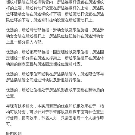
螺纹杆插装在所述插装管内，所述连带杆设置在所述螺纹
杆的上端，所述转动杆设置在所述连带杆的上端，所述限
位环活动套装在所述螺纹杆下端，所述驱动杆设置在所述
限位环的下端，所述牵引挂钩设置在所述驱动杆上。
优选的，所述滑动部包括：滑动套以及限位旋钮，所述滑
动套套装在所述横杆上，所述限位旋钮旋拧在所述滑动套
上且一部分插入内部。
优选的，所述锁死部包括：固定螺栓以及限位槽，所述固
定螺栓一部分插在所述支撑架上，所述限位槽开在所述转
动架的侧表面且与所述固定螺栓位置相对应。
优选的，所述限位环嵌装在所述插装管内，所述限位环与
所述插装管之间通过滑轨以及滑道进行限位。
优选的，所述让位槽处于所述弧形盘或平面盘在翻转后的
位置。
与现有技术相比，本实用新型的优点和积极效果在于，结
构可以转变，可以针对于手臂部以及病床平面两种位置进
行使用，提高效率，节省人力，只需固定后一个人操作即
可。
附图说明