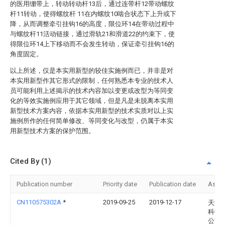
的医用绷带上，转动转动杆13后，通过连带杆12带动螺纹
杆11转动，使得螺纹杆 11在内螺纹10啮合状态下上升或下
降，从而调整牵引挂钩16的高度，限位环14在带动过程中
与螺纹杆11活动链接，通过滑轨21和滑道22的约束下，使
得限位环14上下移动而不会发生转动，保证牵引挂钩16的
角度固定。
以上所述，仅是本实用新型的较佳实施例而已，并非是对
本实用新型作其它形式的限制，任何熟悉本专业的技术人
员可能利用上述揭示的技术内容加以变更或改型为等同变
化的等效实施例应用于其它领域，但是凡是未脱离本实用
新型技术方案内容，依据本实用新型的技术实质对以上实
施例所作的任何简单修改、等同变化与改型，仍属于本实
用新型技术方案的保护范围。
Cited By (1)
Publication number
Priority date
Publication date
Assi
CN110575302A
*
2019-09-25
2019-12-17
天津
科技
公司