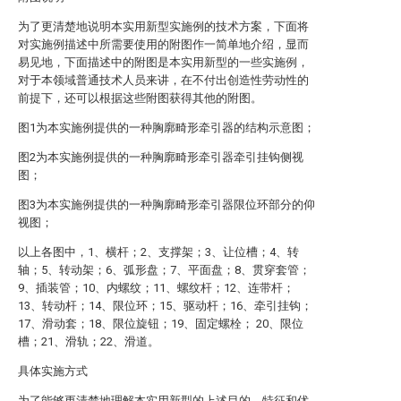
为了更清楚地说明本实用新型实施例的技术方案，下面将
对实施例描述中所需要使用的附图作一简单地介绍，显而
易见地，下面描述中的附图是本实用新型的一些实施例，
对于本领域普通技术人员来讲，在不付出创造性劳动性的
前提下，还可以根据这些附图获得其他的附图。
图1为本实施例提供的一种胸廓畸形牵引器的结构示意图；
图2为本实施例提供的一种胸廓畸形牵引器牵引挂钩侧视
图；
图3为本实施例提供的一种胸廓畸形牵引器限位环部分的仰
视图；
以上各图中，1、横杆；2、支撑架；3、让位槽；4、转
轴；5、转动架；6、弧形盘；7、平面盘；8、贯穿套管；
9、插装管；10、内螺纹；11、螺纹杆；12、连带杆；
13、转动杆；14、限位环；15、驱动杆；16、牵引挂钩；
17、滑动套；18、限位旋钮；19、固定螺栓； 20、限位
槽；21、滑轨；22、滑道。
具体实施方式
为了能够更清楚地理解本实用新型的上述目的、特征和优