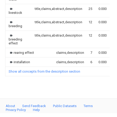
title,claims,abstract,description
25
0.000
livestock
title,claims,abstract,description
12
0.000
breeding
title,claims,abstract,description
12
0.000
breeding
effect
rearing effect
claims,description
7
0.000
installation
claims,description
6
0.000
Show all concepts from the description section
About
Send Feedback
Public Datasets
Terms
Privacy Policy
Help