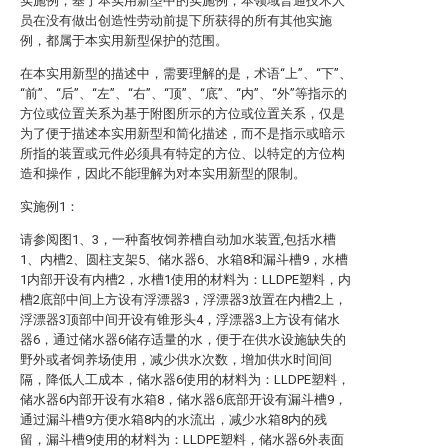
实施例，基于本实用新型中的实施例，本领域普通技术人
员在没有做出创造性劳动前提下所获得的所有其他实施
例，都属于本实用新型保护的范围。
在本实用新型的描述中，需要理解的是，术语“上”、“下”、
“前”、“后”、“左”、“右”、“顶”、“底”、“内”、“外”等指示的
方位或位置关系为基于附图所示的方位或位置关系，仅是
为了便于描述本实用新型和简化描述，而不是指示或暗示
所指的装置或元件必须具有特定的方位、以特定的方位构
造和操作，因此不能理解为对本实用新型的限制。
实施例1：
请参阅图1、3，一种畜牧饲养槽自动加水装置,包括水槽
1、内槽2、圆柱支架5、储水器6、水箱8和漏斗槽9，水槽
1内部开设有内槽2，水槽1使用的材料为：LLDPE塑料，内
槽2底部中间上方设有浮漂器3，浮漂器3放置在内槽2上，
浮漂器3顶部中间开设有锥形头4，浮漂器3上方设有储水
器6，通过储水器6储存适量的水，便于在供水设施缺失的
野外或者饲养场使用，减少供水次数，增加供水时间间
隔，降低人工成本，储水器6使用的材料为：LLDPE塑料，
储水器6内部开设有水箱8，储水器6底部开设有漏斗槽9，
通过漏斗槽9方便水箱8内的水流出，减少水箱8内的残
留，漏斗槽9使用的材料为：LLDPE塑料，储水器6外表面