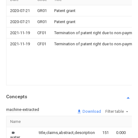
2020-07-21
GR01
Patent grant
2020-07-21
GR01
Patent grant
2021-11-19
CF01
Termination of patent right due to non-payment
2021-11-19
CF01
Termination of patent right due to non-payment
Concepts
machine-extracted
Download
Filter table
Name
Im
title,claims,abstract,description
151
0.000
water