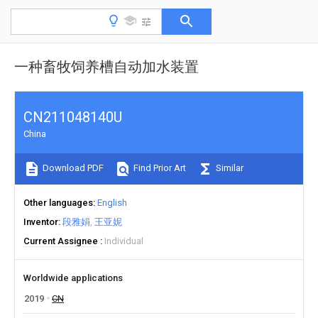
一种畜牧饲养槽自动加水装置
CN211048140U
China
Download PDF
Find Prior Art
Similar
Other languages
English
Inventor
段雅娟
王亚妮
Current Assignee
Individual
Worldwide applications
2019
CN