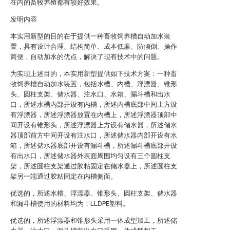
在内的畜牧养殖都有较好效果。
发明内容
本实用新型的目的在于提供一种畜牧饲养槽自动加水装
置，具有设计合理、结构简单、成本低廉、防倾倒、操作
简便，自动加水的优点，解决了现有技术中的问题。
为实现上述目的，本实用新型提供如下技术方案：一种畜
牧饲养槽自动加水装置，包括水槽、内槽、浮漂器、锥形
头、圆柱支架、储水器、注水口、水箱、漏斗槽和出水
口，所述水槽内部开设有内槽，所述内槽底部中间上方设
有浮漂器，所述浮漂器放置在内槽上，所述浮漂器顶部中
间开设有锥形头，所述浮漂器上方设有储水器，所述储水
器顶部前方中间开设有注水口，所述储水器内部开设有水
箱，所述储水器底部开设有漏斗槽，所述漏斗槽底部开设
有出水口，所述储水器外表面周围均匀设有三个圆柱支
架，所述圆柱支架通过胶粘固定在储水器上，所述圆柱支
架另一端通过胶粘固定在内槽侧面。
优选的，所述水槽、浮漂器、锥形头、圆柱支架、储水器
和漏斗槽使用的材料均为：LLDPE塑料。
优选的，所述浮漂器和锥形头采用一体成型加工，所述储