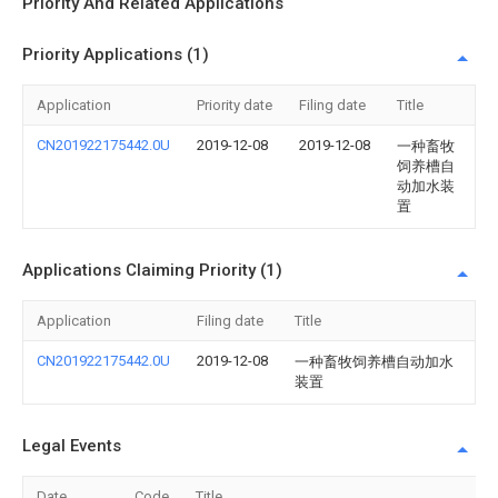
Priority And Related Applications
Priority Applications (1)
Application
Priority date
Filing date
Title
CN201922175442.0U
2019-12-08
2019-12-08
一种畜牧
饲养槽自
动加水装
置
Applications Claiming Priority (1)
Application
Filing date
Title
CN201922175442.0U
2019-12-08
一种畜牧饲养槽自动加水
装置
Legal Events
Date
Code
Title