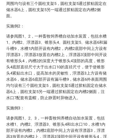
周围均匀设有三个圆柱支架5，圆柱支架5通过胶粘固定在
储水器6上，圆柱支架5另一端通过胶粘固定在内槽2侧
面。
实施例2：
请参阅图1、2，一种畜牧饲养槽自动加水装置，包括水槽
1、内槽2、浮漂器3、锥形头4、圆柱支架5、储水器6和漏
斗槽9，水槽1内部开设有内槽2，内槽2底部中间上方设有
浮漂器3，浮漂器3放置在内槽2上，浮漂器3顶部中间开设
有锥形头4，内槽2的深度大于锥形头4顶部的高度，锥形
头4底部直径尺寸大于出水口10的直径尺寸，便于使锥形
头4紧贴出水口，提高加水的灵敏性，浮漂器3上方设有储
水器6，储水器6底部开设有漏斗槽9，储水器6外表面周围
均匀设有三个圆柱支架5，圆柱支架5通过胶粘固定在储水
器6上，圆柱支架5另一端通过胶粘固定在内槽2侧面，注
水口7配套有盖帽，防止静置时异物进入。
实施例3：
请参阅图1、2、3，一种畜牧饲养槽自动加水装置，包括
水槽1、内槽2、浮漂器3、锥形头4和出水口10，水槽1内
部开设有内槽2，内槽2底部中间上方设有浮漂器3，浮漂
器3放置在内槽2上，浮漂器3顶部中间开设有锥形头4，浮