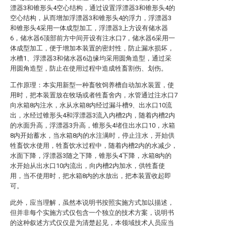
漂器3和锥形头4空心结构，通过设置浮漂器3和锥形头4的
空心结构，从而增加浮漂器3和锥形头4的浮力，浮漂器3
和锥形头4采用一体成型加工，浮漂器3上方设有储水器
6，储水器6顶部前方中间开设有注水口7，储水器6采用一
体成型加工，便于增加本装置的密封性，防止漏水损坏，
水槽1、浮漂器3和储水器6边缘均采用圆角造型，通过采
用圆角造型，防止在使用过程中造成牲畜割伤、划伤。
工作原理：本实用新型一种畜牧饲养槽自动加水装置，使
用时，把本装置放在牧场或者牲畜舍内，水管通过注水口7
向水箱8内注水，水从水箱8内经过漏斗槽9、出水口10流
出，水经过锥形头4和浮漂器3流入内槽2内，随着内槽2内
的水面升高，浮漂器3升高，锥形头4堵住出水口10，水箱
8内开始蓄水，当水箱8内的水注满时，停止注水，开始供
牲畜饮水使用，牲畜饮水过程中，随着内槽2内的水减少，
水面下降，浮漂器3随之下降，锥形头4下降，水箱8内的
水开始从出水口10内流出，向内槽2内加水，供牲畜使
用，当不使用时，把水箱8内的水放出，把本装置收起即
可。
此外，应当理解，虽然本说明书按照实施方式加以描述，
但并非每个实施方式仅包含一个独立的技术方案，说明书
的这种叙述方式仅仅是为清楚起见，本领域技术人员应当