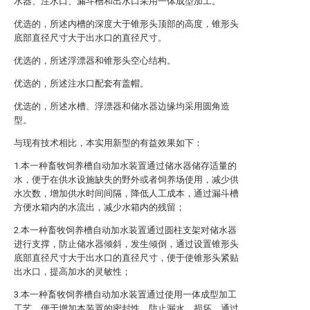
水器、注水口、漏斗槽和出水口采用一体成型加工。
优选的，所述内槽的深度大于锥形头顶部的高度，锥形头
底部直径尺寸大于出水口的直径尺寸。
优选的，所述浮漂器和锥形头空心结构。
优选的，所述注水口配套有盖帽。
优选的，所述水槽、浮漂器和储水器边缘均采用圆角造
型。
与现有技术相比，本实用新型的有益效果如下：
1.本一种畜牧饲养槽自动加水装置通过储水器储存适量的
水，便于在供水设施缺失的野外或者饲养场使用，减少供
水次数，增加供水时间间隔，降低人工成本，通过漏斗槽
方便水箱内的水流出，减少水箱内的残留；
2.本一种畜牧饲养槽自动加水装置通过圆柱支架对储水器
进行支撑，防止储水器倾斜，发生倾倒，通过设置锥形头
底部直径尺寸大于出水口的直径尺寸，便于使锥形头紧贴
出水口，提高加水的灵敏性；
3.本一种畜牧饲养槽自动加水装置通过使用一体成型加工
工艺，便于增加本装置的密封性，防止漏水，损坏，通过