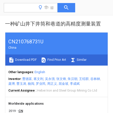
一种矿山井下井筒和巷道的高精度测量装置
CN210768731U
China
Download PDF
Find Prior Art
Similar
Other languages
English
Inventor
曹德富
蒋文利
吴永强
张文锋
朱汉朝
王绍群
谷林林
庞博
曹玉涛
杨闯
罗业民
周正义
屈金坡
李成斌
Current Assignee
Hebei Iron and Steel Group Mining Co Ltd
Worldwide applications
2019
CN