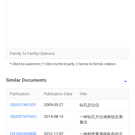
Family To Family Citations
* Cited by examiner, † Cited by third party, ‡ Family to family citation
Similar Documents
Publication
Publication Date
Title
CN201246102Y
2009-05-27
钻孔定位仪
CN203769763U
2014-08-13
一种钻孔方位倾角组合测
量仪
CN102269585B
2012-11-07
一种精密量测觇标高的方