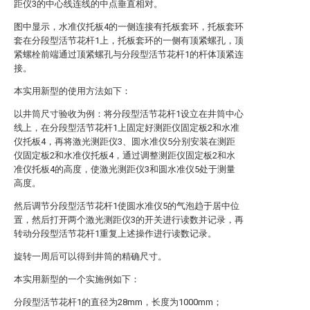
距仪3的中心线连线的中点垂直相对。
图中显示，水准仪托板4的一侧连接有托板套环，托板套环
套在分段型活节花杆1上，托板套环的一侧有顶紧螺孔，顶
紧螺栓前端通过顶紧螺孔与分段型活节花杆1的杆体顶紧连
接。
本实用新型的使用方法如下：
以井筒尺寸验收为例：将分段型活节花杆1设立在井筒中心
线上，在分段型活节花杆1上固定好测距仪固定板2和水准
仪托板4，再将激光测距仪3、圆水准仪5分别安装在测距
仪固定板2和水准仪托板4，通过调整测距仪固定板2和水
准仪托板4的高度，使激光测距仪3和圆水准仪5处于测量
高度。
然后调节分段型活节花杆1使圆水准仪5的气泡趋于居中位
置，然后打开两个激光测距仪3的开关进行读数并记录，再
转动分段型活节花杆1重复上述操作进行读数记录。
旋转一周后可以得到井筒的精确尺寸。
本实用新型的一个实施例如下：
分段型活节花杆1的直径为28mm，长度为1000mm；