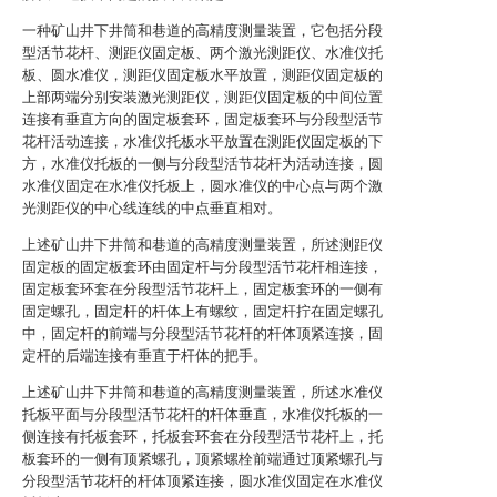
一种矿山井下井筒和巷道的高精度测量装置，它包括分段
型活节花杆、测距仪固定板、两个激光测距仪、水准仪托
板、圆水准仪，测距仪固定板水平放置，测距仪固定板的
上部两端分别安装激光测距仪，测距仪固定板的中间位置
连接有垂直方向的固定板套环，固定板套环与分段型活节
花杆活动连接，水准仪托板水平放置在测距仪固定板的下
方，水准仪托板的一侧与分段型活节花杆为活动连接，圆
水准仪固定在水准仪托板上，圆水准仪的中心点与两个激
光测距仪的中心线连线的中点垂直相对。
上述矿山井下井筒和巷道的高精度测量装置，所述测距仪
固定板的固定板套环由固定杆与分段型活节花杆相连接，
固定板套环套在分段型活节花杆上，固定板套环的一侧有
固定螺孔，固定杆的杆体上有螺纹，固定杆拧在固定螺孔
中，固定杆的前端与分段型活节花杆的杆体顶紧连接，固
定杆的后端连接有垂直于杆体的把手。
上述矿山井下井筒和巷道的高精度测量装置，所述水准仪
托板平面与分段型活节花杆的杆体垂直，水准仪托板的一
侧连接有托板套环，托板套环套在分段型活节花杆上，托
板套环的一侧有顶紧螺孔，顶紧螺栓前端通过顶紧螺孔与
分段型活节花杆的杆体顶紧连接，圆水准仪固定在水准仪