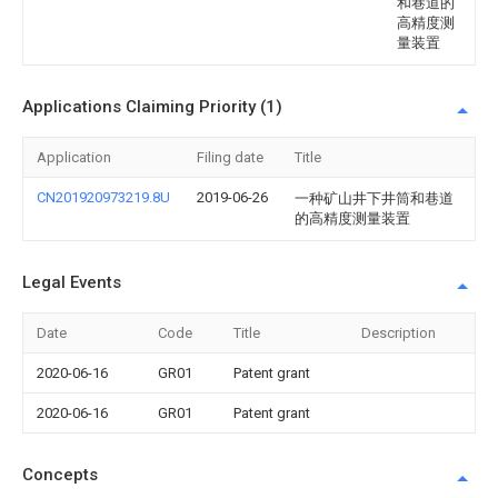
和巷道的
高精度测
量装置
Applications Claiming Priority (1)
Application
Filing date
Title
CN201920973219.8U
2019-06-26
一种矿山井下井筒和巷道
的高精度测量装置
Legal Events
Date
Code
Title
Description
2020-06-16
GR01
Patent grant
2020-06-16
GR01
Patent grant
Concepts