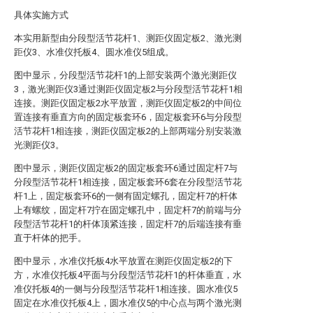
具体实施方式
本实用新型由分段型活节花杆1、测距仪固定板2、激光测
距仪3、水准仪托板4、圆水准仪5组成。
图中显示，分段型活节花杆1的上部安装两个激光测距仪
3，激光测距仪3通过测距仪固定板2与分段型活节花杆1相
连接。测距仪固定板2水平放置，测距仪固定板2的中间位
置连接有垂直方向的固定板套环6，固定板套环6与分段型
活节花杆1相连接，测距仪固定板2的上部两端分别安装激
光测距仪3。
图中显示，测距仪固定板2的固定板套环6通过固定杆7与
分段型活节花杆1相连接，固定板套环6套在分段型活节花
杆1上，固定板套环6的一侧有固定螺孔，固定杆7的杆体
上有螺纹，固定杆7拧在固定螺孔中，固定杆7的前端与分
段型活节花杆1的杆体顶紧连接，固定杆7的后端连接有垂
直于杆体的把手。
图中显示，水准仪托板4水平放置在测距仪固定板2的下
方，水准仪托板4平面与分段型活节花杆1的杆体垂直，水
准仪托板4的一侧与分段型活节花杆1相连接。圆水准仪5
固定在水准仪托板4上，圆水准仪5的中心点与两个激光测