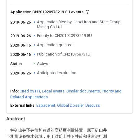
Application CN201920973219.8U events
Application filed by Hebei Iron and Steel Group
2019-06-26
Mining Co Ltd
Priority to CN201920973219.8U
2019-06-26
Application granted
2020-06-16
Publication of CN210768731U
2020-06-16
Active
Status
Anticipated expiration
2029-06-26
Info
Cited by (1)
Legal events
Similar documents
Priority and
Related Applications
External links
Espacenet
Global Dossier
Discuss
Abstract
一种矿山井下井筒和巷道的高精度测量装置，属于矿山井
下测量设备技术领域，用于对矿山井下井筒和巷道进行测