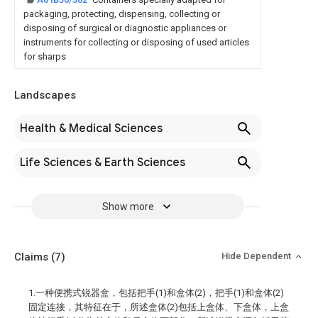
packaging, protecting, dispensing, collecting or
disposing of surgical or diagnostic appliances or
instruments for collecting or disposing of used articles
for sharps
Landscapes
Health & Medical Sciences
Life Sciences & Earth Sciences
Show more
Claims
(7)
Hide Dependent
1.一种便携式锐器盒，包括把手(1)和盒体(2)，把手(1)和盒体(2)
固定连接，其特征在于，所述盒体(2)包括上盒体、下盒体，上盒