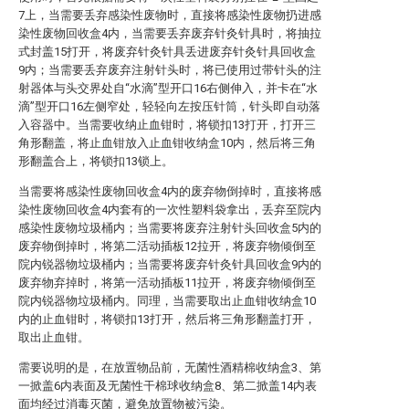
7上，当需要丢弃感染性废物时，直接将感染性废物扔进感
染性废物回收盒4内，当需要丢弃废弃针灸针具时，将抽拉
式封盖15打开，将废弃针灸针具丢进废弃针灸针具回收盒
9内；当需要丢弃废弃注射针头时，将已使用过带针头的注
射器体与头交界处自“水滴”型开口16右侧伸入，并卡在“水
滴”型开口16左侧窄处，轻轻向左按压针筒，针头即自动落
入容器中。当需要收纳止血钳时，将锁扣13打开，打开三
角形翻盖，将止血钳放入止血钳收纳盒10内，然后将三角
形翻盖合上，将锁扣13锁上。
当需要将感染性废物回收盒4内的废弃物倒掉时，直接将感
染性废物回收盒4内套有的一次性塑料袋拿出，丢弃至院内
感染性废物垃圾桶内；当需要将废弃注射针头回收盒5内的
废弃物倒掉时，将第二活动插板12拉开，将废弃物倾倒至
院内锐器物垃圾桶内；当需要将废弃针灸针具回收盒9内的
废弃物弃掉时，将第一活动插板11拉开，将废弃物倾倒至
院内锐器物垃圾桶内。同理，当需要取出止血钳收纳盒10
内的止血钳时，将锁扣13打开，然后将三角形翻盖打开，
取出止血钳。
需要说明的是，在放置物品前，无菌性酒精棉收纳盒3、第
一掀盖6内表面及无菌性干棉球收纳盒8、第二掀盖14内表
面均经过消毒灭菌，避免放置物被污染。