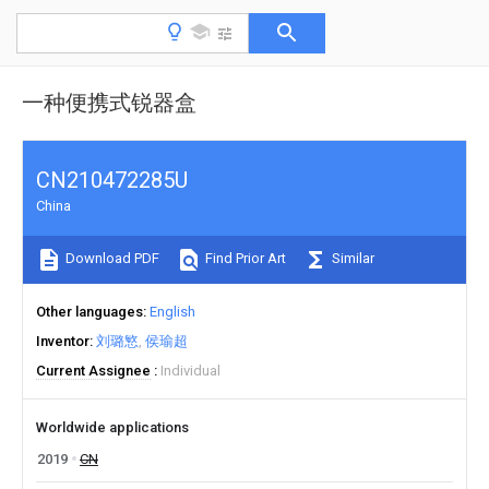
一种便携式锐器盒
CN210472285U
China
Download PDF
Find Prior Art
Similar
Other languages
English
Inventor
刘璐慜
侯瑜超
Current Assignee
Individual
Worldwide applications
2019
CN