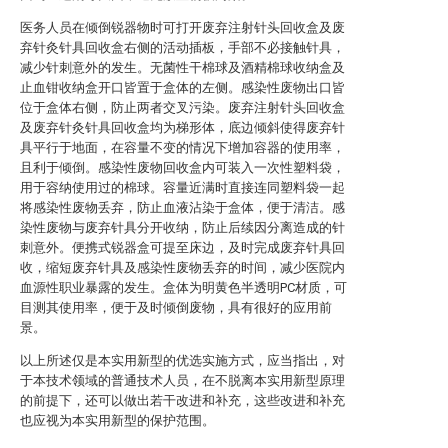
医务人员在倾倒锐器物时可打开废弃注射针头回收盒及废
弃针灸针具回收盒右侧的活动插板，手部不必接触针具，
减少针刺意外的发生。无菌性干棉球及酒精棉球收纳盒及
止血钳收纳盒开口皆置于盒体的左侧。感染性废物出口皆
位于盒体右侧，防止两者交叉污染。废弃注射针头回收盒
及废弃针灸针具回收盒均为梯形体，底边倾斜使得废弃针
具平行于地面，在容量不变的情况下增加容器的使用率，
且利于倾倒。感染性废物回收盒内可装入一次性塑料袋，
用于容纳使用过的棉球。容量近满时直接连同塑料袋一起
将感染性废物丢弃，防止血液沾染于盒体，便于清洁。感
染性废物与废弃针具分开收纳，防止后续因分离造成的针
刺意外。便携式锐器盒可提至床边，及时完成废弃针具回
收，缩短废弃针具及感染性废物丢弃的时间，减少医院内
血源性职业暴露的发生。盒体为明黄色半透明PC材质，可
目测其使用率，便于及时倾倒废物，具有很好的应用前
景。
以上所述仅是本实用新型的优选实施方式，应当指出，对
于本技术领域的普通技术人员，在不脱离本实用新型原理
的前提下，还可以做出若干改进和补充，这些改进和补充
也应视为本实用新型的保护范围。