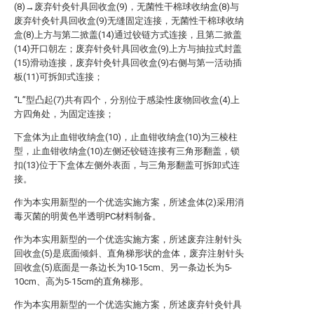
(8)→废弃针灸针具回收盒(9)，无菌性干棉球收纳盒(8)与
废弃针灸针具回收盒(9)无缝固定连接，无菌性干棉球收纳
盒(8)上方与第二掀盖(14)通过铰链方式连接，且第二掀盖
(14)开口朝左；废弃针灸针具回收盒(9)上方与抽拉式封盖
(15)滑动连接，废弃针灸针具回收盒(9)右侧与第一活动插
板(11)可拆卸式连接；
“L”型凸起(7)共有四个，分别位于感染性废物回收盒(4)上
方四角处，为固定连接；
下盒体为止血钳收纳盒(10)，止血钳收纳盒(10)为三棱柱
型，止血钳收纳盒(10)左侧还铰链连接有三角形翻盖，锁
扣(13)位于下盒体左侧外表面，与三角形翻盖可拆卸式连
接。
作为本实用新型的一个优选实施方案，所述盒体(2)采用消
毒灭菌的明黄色半透明PC材料制备。
作为本实用新型的一个优选实施方案，所述废弃注射针头
回收盒(5)是底面倾斜、直角梯形状的盒体，废弃注射针头
回收盒(5)底面是一条边长为10-15cm、另一条边长为5-
10cm、高为5-15cm的直角梯形。
作为本实用新型的一个优选实施方案，所述废弃针灸针具