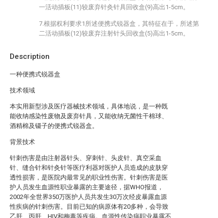
一活动插板(11)较废弃针灸针具回收盒(9)高出1-5cm。
7.根据权利要求1所述便携式锐器盒，其特征在于，所述第
二活动插板(12)较废弃注射针头回收盒(5)高出1-5cm。
Description
一种便携式锐器盒
技术领域
本实用新型涉及医疗器械技术领域，具体地说，是一种既
能收纳感染性废物及废弃针具，又能收纳无菌性干棉球、
酒精棉及镊子的便携式锐器盒。
背景技术
针刺伤害是由注射器针头、穿刺针、头皮针、真空采血
针、缝合针和针灸针等医疗利器对医护人员造成的皮肤穿
透性损害，是医院内最常见的职业性伤害。针刺伤害是医
护人员发生血源性职业暴露的主要途径，据WHO报道，
2002年全世界350万医护人员共发生30万次经皮暴露血源
性疾病的针刺伤害。目前已知的病原体有20多种，会导致
乙肝、丙肝、HIV和梅毒等疾病。血源性传染病职业暴露不