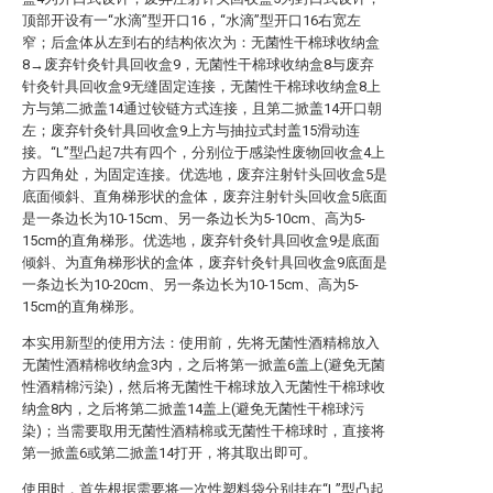
顶部开设有一“水滴”型开口16，“水滴”型开口16右宽左
窄；后盒体从左到右的结构依次为：无菌性干棉球收纳盒
8→废弃针灸针具回收盒9，无菌性干棉球收纳盒8与废弃
针灸针具回收盒9无缝固定连接，无菌性干棉球收纳盒8上
方与第二掀盖14通过铰链方式连接，且第二掀盖14开口朝
左；废弃针灸针具回收盒9上方与抽拉式封盖15滑动连
接。“L”型凸起7共有四个，分别位于感染性废物回收盒4上
方四角处，为固定连接。优选地，废弃注射针头回收盒5是
底面倾斜、直角梯形状的盒体，废弃注射针头回收盒5底面
是一条边长为10-15cm、另一条边长为5-10cm、高为5-
15cm的直角梯形。优选地，废弃针灸针具回收盒9是底面
倾斜、为直角梯形状的盒体，废弃针灸针具回收盒9底面是
一条边长为10-20cm、另一条边长为10-15cm、高为5-
15cm的直角梯形。
本实用新型的使用方法：使用前，先将无菌性酒精棉放入
无菌性酒精棉收纳盒3内，之后将第一掀盖6盖上(避免无菌
性酒精棉污染)，然后将无菌性干棉球放入无菌性干棉球收
纳盒8内，之后将第二掀盖14盖上(避免无菌性干棉球污
染)；当需要取用无菌性酒精棉或无菌性干棉球时，直接将
第一掀盖6或第二掀盖14打开，将其取出即可。
使用时，首先根据需要将一次性塑料袋分别挂在“L”型凸起