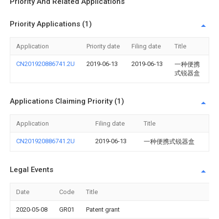
Priority And Related Applications
Priority Applications (1)
Application
Priority date
Filing date
Title
CN201920886741.2U
2019-06-13
2019-06-13
一种便携
式锐器盒
Applications Claiming Priority (1)
Application
Filing date
Title
CN201920886741.2U
2019-06-13
一种便携式锐器盒
Legal Events
Date
Code
Title
2020-05-08
GR01
Patent grant