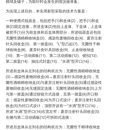
棉球及镊子，为取针时会发生的情况做准备。
为实现上述目的，本实用新型采取的技术方案是：
一种便携式锐器盒，包括把手(1)和盒体(2)，把手(1)和盒
体(2)固定连接，所述盒体(2)包括上盒体、下盒体，上盒体
被把手(1)分为前盒体和后盒体两部分，所述锐器盒还包括
无菌性酒精棉收纳盒(3)、感染性废物回收盒(4)、废弃注射
针头回收盒(5)、第一掀盖(6)、“L”型凸起(7)、无菌性干棉
球收纳盒(8)、废弃针灸针具回收盒(9)、止血钳收纳盒
(10)、第一活动插板(11)、第二活动插板(12)、锁扣(13)、
第二掀盖(14)、抽拉式封盖(15)、“水滴”型开口(16)；
所述前盒体从左到右的结构依次为：无菌性酒精棉收纳盒
(3)→感染性废物回收盒(4)→废弃注射针头回收盒(5)，无
菌性酒精棉收纳盒(3)与废弃注射针头回收盒(5)通过感染性
废物回收盒(4)无缝固定连接；无菌性酒精棉收纳盒(3)上方
与第一掀盖(6)通过铰链方式连接，且第一掀盖(6)开口朝
左；感染性废物回收盒(4)为开口式设计；废弃注射针头回
收盒(5)为封口式设计，顶部开设有一“水滴”型开口(16)，
所述“水滴”型开口(16)右宽左窄；废弃注射针头回收盒(5)
右侧与第二活动插板(12)可拆卸式连接；
所述后盒体从左到右的结构依次为：无菌性干棉球收纳盒