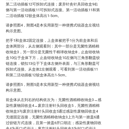
第二活动插板12可拆卸式连接；废弃针灸针具回收盒9右
侧与第一活动插板11可拆卸式连接。第一活动插板11和第
二活动插板12较盒体高出1-5cm。
请参照图4，附图4是本实用新型一种便携式锐器盒左视结
构示意图。
把手1和盒体2固定连接，上盒体被把手1分为前盒体和后
盒体两部分，从左侧观看到：其中一部分是无菌性酒精棉
收纳盒3，另一部分是无菌性干棉球收纳盒8，止血钳收纳
盒10位于盒体下方，止血钳收纳盒10左侧与三角形翻盖铰
链连接，锁扣13位于下盒体左侧外表面，与三角形翻盖可
拆卸式连接。从盒体2左侧观看，可看到第一活动插板11
和第二活动插板12较盒体高出1-5cm。
请参照图5，附图5是本实用新型一种便携式锐器盒俯视结
构示意图。
前盒体从左到右的结构依次为：无菌性酒精棉收纳盒3→感
染性废物回收盒4→废弃注射针头回收盒5，无菌性酒精棉
收纳盒3与废弃注射针头回收盒5通过感染性废物回收盒4
无缝固定连接，无菌性酒精棉收纳盒3上方与第一掀盖6通
过铰链方式连接，且第一掀盖6开口朝左；感染性废物回收
盒4为开口式设计；废弃注射针头回收盒5为封口式设计，