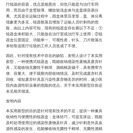
疗锐器的容器，优点是能悬挂，但也只能是与治疗车同
用，而且由于盒璧较薄、螺纹较浅盒体与盒盖很容易分
离。尤其是在运输过程中，因盒体受压变形，盖、体分离
现象更为多见，锐器散落后增加了运输人员针刺伤的危
险，由以上内容可知，现有的锐器盒存在着以下不足：①
锐器盒体积较大，只能放在治疗室或治疗车上使用；②锐
器盒位置固定、功能单一、可视性差，针头、刀片散落出
来给取送医疗垃圾的工作人员造成了不便。
因此，针对现有技术中存在的缺陷，发明人设计了本实用
新型，一种便携式锐器盒，既能收纳感染性废物及废弃针
具，又能收纳无菌性干棉球、酒精棉及镊子，具有携带方
便、容量大、便于观察内部收纳情况、及时完成废弃针具
回收、缩短废弃针具及污染性废弃物丢弃的时间，减少医
院内血源性职业暴的危险的优点。关于本实用新型目前还
未见相关报道。
发明内容
本实用新型的目的是针对现有技术的不足，提供一种兼具
收纳性与便携性的锐器盒：盒体轻巧，可提至床边，既能
及时处理使用过的感染性废物及针具，减少针刺意外及血
源性感染的发生，也能够收纳无菌性干棉球、无菌性酒精