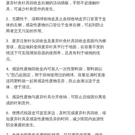
废弃针灸针具回收盒右侧的活动插板，手部不必接触针
具，可减少针刺意外的发生。
2、无菌性干、湿棉球收纳盒及止血钳收纳盒开口皆置于盒
体的左侧，感染性废物出口皆位于盒体右侧，可起到防止
两者交叉污染的作用。
3、废弃注射针头回收盒及废弃针灸针具回收盒底面均为梯
形状，底边倾斜使得废弃针具平行于地面，在容量不变的
情况下可实现增加容器的使用率，且具有利于倾倒的优
点。
4、感染性废物回收盒内可装入一次性塑料袋，塑料袋以
“L”型凸起固定，用于容纳使用过的棉球。容量近满时直接
连同塑料袋一起将感染性废物丢弃，防止血液沾染于盒
体，便于清洁。
5、感染性废物与废弃针具分开收纳，可防止后续因分离造
成的针刺意外。
6、便携式锐器盒可提至床边，及时完成废弃针具回收，缩
短废弃针具及感染性废物丢弃的时间，减少医院内血源性
职业暴露的发生。
7、盒体为明黄色半透明PC材质，可目测其使用率，便于