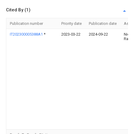
Cited By (1)
Publication number
Priority date
Publication date
Assi
IT202300005388A1
*
2023-03-22
2024-09-22
Nicol
Raso