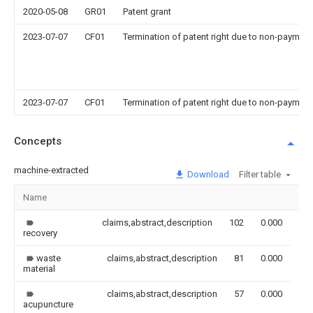
2020-05-08
GR01
Patent grant
2023-07-07
CF01
Termination of patent right due to non-payment
2023-07-07
CF01
Termination of patent right due to non-payment
Concepts
machine-extracted
Download
Filter table
Name
Im
claims,abstract,description
102
0.000
recovery
waste
claims,abstract,description
81
0.000
material
claims,abstract,description
57
0.000
acupuncture