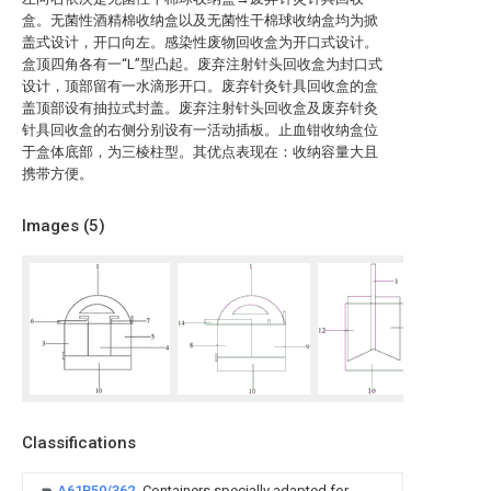
盒。无菌性酒精棉收纳盒以及无菌性干棉球收纳盒均为掀
盖式设计，开口向左。感染性废物回收盒为开口式设计。
盒顶四角各有一“L”型凸起。废弃注射针头回收盒为封口式
设计，顶部留有一水滴形开口。废弃针灸针具回收盒的盒
盖顶部设有抽拉式封盖。废弃注射针头回收盒及废弃针灸
针具回收盒的右侧分别设有一活动插板。止血钳收纳盒位
于盒体底部，为三棱柱型。其优点表现在：收纳容量大且
携带方便。
Images (
5
)
Classifications
A61B50/362
Containers specially adapted for