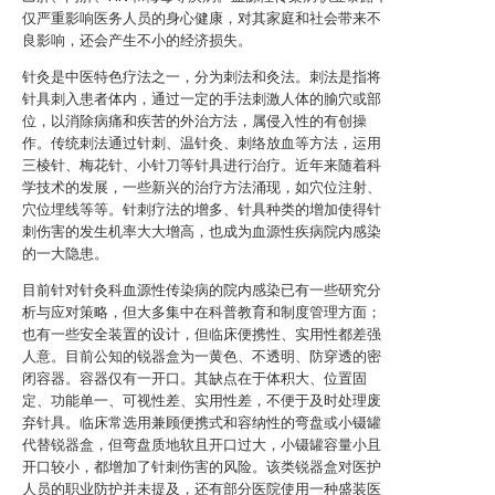
仅严重影响医务人员的身心健康，对其家庭和社会带来不
良影响，还会产生不小的经济损失。
针灸是中医特色疗法之一，分为刺法和灸法。刺法是指将
针具刺入患者体内，通过一定的手法刺激人体的腧穴或部
位，以消除病痛和疾苦的外治方法，属侵入性的有创操
作。传统刺法通过针刺、温针灸、刺络放血等方法，运用
三棱针、梅花针、小针刀等针具进行治疗。近年来随着科
学技术的发展，一些新兴的治疗方法涌现，如穴位注射、
穴位埋线等等。针刺疗法的增多、针具种类的增加使得针
刺伤害的发生机率大大增高，也成为血源性疾病院内感染
的一大隐患。
目前针对针灸科血源性传染病的院内感染已有一些研究分
析与应对策略，但大多集中在科普教育和制度管理方面；
也有一些安全装置的设计，但临床便携性、实用性都差强
人意。目前公知的锐器盒为一黄色、不透明、防穿透的密
闭容器。容器仅有一开口。其缺点在于体积大、位置固
定、功能单一、可视性差、实用性差，不便于及时处理废
弃针具。临床常选用兼顾便携式和容纳性的弯盘或小镊罐
代替锐器盒，但弯盘质地软且开口过大，小镊罐容量小且
开口较小，都增加了针刺伤害的风险。该类锐器盒对医护
人员的职业防护并未提及，还有部分医院使用一种盛装医