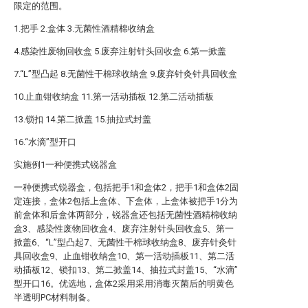
限定的范围。
1.把手 2.盒体 3.无菌性酒精棉收纳盒
4.感染性废物回收盒 5.废弃注射针头回收盒 6.第一掀盖
7.“L”型凸起 8.无菌性干棉球收纳盒 9.废弃针灸针具回收盒
10.止血钳收纳盒 11.第一活动插板 12.第二活动插板
13.锁扣 14.第二掀盖 15.抽拉式封盖
16.“水滴”型开口
实施例1一种便携式锐器盒
一种便携式锐器盒，包括把手1和盒体2，把手1和盒体2固
定连接，盒体2包括上盒体、下盒体，上盒体被把手1分为
前盒体和后盒体两部分，锐器盒还包括无菌性酒精棉收纳
盒3、感染性废物回收盒4、废弃注射针头回收盒5、第一
掀盖6、“L”型凸起7、无菌性干棉球收纳盒8、废弃针灸针
具回收盒9、止血钳收纳盒10、第一活动插板11、第二活
动插板12、锁扣13、第二掀盖14、抽拉式封盖15、“水滴”
型开口16。优选地，盒体2采用采用消毒灭菌后的明黄色
半透明PC材料制备。