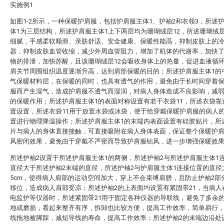
实施例1
如图1-2所示，一种保暖护肩服，包括护肩服主体1、护袖2和衣领3，所述
体1为三层结构，所述护肩服主体1上下两层均为珊瑚绒层12，所述珊瑚绒层
细腻，手感柔软顺滑、亲肤舒适、安全健康、保暖性能高，抑制皮肤上的
器，抑制皮肤血管收缩，减少外周血管阻力，增加了机体的代谢率，加快
物的排泄，加快苏醒，且该珊瑚绒层12会吸收身体上的热量，促进血液循
肩关节周围组织温度逐渐升高，达到肩部保暖的目的；所述护肩服主体1的
气保暖材料层，在保暖的同时，也具有透气的作用，避免由于长时间穿着
服而产生湿气，造成护肩服不透气而湿润，对病人身体造成不良影响，减
的保暖作用；所述护肩服主体1的表面对称设置有若干衣袋11，所述衣袋靠
置设置，所述衣袋11用于放置水袋或冰袋，便于给穿戴保暖护肩服的病人
置进行物理降温操作；所述护肩服主体1的末端内表面设置有硅胶贴片，所
片与病人的身体直接接触，可直接吸附在病人身体表面，保证整个保暖护
风密闭效果，避免由于穿戴不严密而导致护肩服钻风，进一步增强保暖效
所述护袖2设置于所述护肩服主体1的两侧，所述护袖2与所述护肩服主体1
直径大于所述护袖2末端的直径，所述护袖2与护肩服主体1连接位置的直径
5cm，使得病人肩部的运动空间加大，穿上不会束缚肩膀，且防止护袖2部
移位，造成病人肩部受凉；所述护袖2的上表面均设置有紧固带21，当病人
电监护等仪器时，所述紧固带21用于固定各种仪器的导联线，避免了多余
地或磨损，看起来整齐有序，拆卸也比较方便，提高工作效率，简单易行
线拖地被脚踩，减短导线的寿命，提高工作效率；所述护袖2的末端边沿处