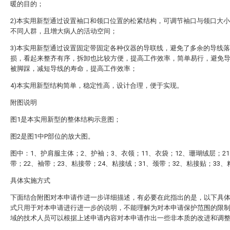
暖的目的；
2)本实用新型通过设置袖口和领口位置的松紧结构，可调节袖口与领口大
不同人群，且增大病人的活动空间；
3)本实用新型通过设置固定带固定各种仪器的导联线，避免了多余的导线
损，看起来整齐有序，拆卸也比较方便，提高工作效率，简单易行，避免
被脚踩，减短导线的寿命，提高工作效率；
4)本实用新型结构简单，稳定性高，设计合理，便于实现。
附图说明
图1是本实用新型的整体结构示意图；
图2是图1中P部位的放大图。
图中：1、护肩服主体；2、护袖；3、衣领；11、衣袋；12、珊瑚绒层；2
带；22、袖带；23、粘接带；24、粘接绒；31、颈带；32、粘接贴；33
具体实施方式
下面结合附图对本申请作进一步详细描述，有必要在此指出的是，以下具
式只用于对本申请进行进一步的说明，不能理解为对本申请保护范围的限
域的技术人员可以根据上述申请内容对本申请作出一些非本质的改进和调