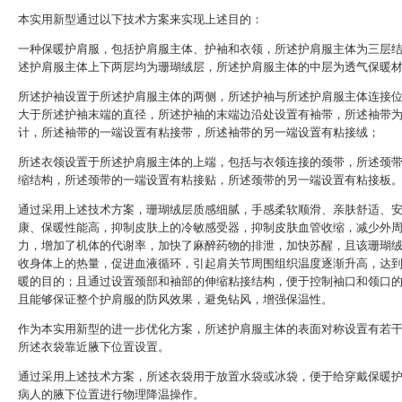
本实用新型通过以下技术方案来实现上述目的：
一种保暖护肩服，包括护肩服主体、护袖和衣领，所述护肩服主体为三层
述护肩服主体上下两层均为珊瑚绒层，所述护肩服主体的中层为透气保暖
所述护袖设置于所述护肩服主体的两侧，所述护袖与所述护肩服主体连接
大于所述护袖末端的直径，所述护袖的末端边沿处设置有袖带，所述袖带
计，所述袖带的一端设置有粘接带，所述袖带的另一端设置有粘接绒；
所述衣领设置于所述护肩服主体的上端，包括与衣领连接的颈带，所述颈
缩结构，所述颈带的一端设置有粘接贴，所述颈带的另一端设置有粘接板
通过采用上述技术方案，珊瑚绒层质感细腻，手感柔软顺滑、亲肤舒适、
康、保暖性能高，抑制皮肤上的冷敏感受器，抑制皮肤血管收缩，减少外
力，增加了机体的代谢率，加快了麻醉药物的排泄，加快苏醒，且该珊瑚
收身体上的热量，促进血液循环，引起肩关节周围组织温度逐渐升高，达
暖的目的；且通过设置颈部和袖部的伸缩粘接结构，便于控制袖口和领口
且能够保证整个护肩服的防风效果，避免钻风，增强保温性。
作为本实用新型的进一步优化方案，所述护肩服主体的表面对称设置有若
所述衣袋靠近腋下位置设置。
通过采用上述技术方案，所述衣袋用于放置水袋或冰袋，便于给穿戴保暖
病人的腋下位置进行物理降温操作。