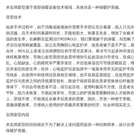
本实用新型属于肩部保暖设备技术领域，具体涉及一种保暖护肩服。
背景技术
临床手术过程中，由于消毒或输液操作需要手术部位充分暴露，病人只允
病员服，且手术时间暴露时间长，开腹创面大，热量丢失多，增加了全麻
温的发生率。在麻醉后监测治疗时(PACU)，我们重视躯干的保暖，却忽略
术后仅使用棉被覆盖，加之应用胸部心电监护术，使患者被子盖不严实，
在外，90％以上患者主诉肩胛部位和手臂尤其寒冷。寒冷可引起多种并发
体耗氧量增加，导致心血管系统供血需求增加引起血流动力学变化，造成
乱、心肌缺血、心肌梗死等严重并发症，术后低体温也可导致苏醒延迟，
后并发症的发生率；此外，心电监护仪是临床中一项基本而常见的监护手
导线多，在使用中和使用后容易相互缠绕，也不容易妥善固定，且使用监
监护仪与患者之间的导线通常较长，散放于病床容易在患者变换体位时被
身体下，不但会导致患者不适，或引起压疮，使用时极其不方便。且患者
平卧，肌力未恢复，不能起身穿衣，市面上的护肩服需要翻转病人才能将
上，穿脱不便，不能满足全麻术后患者的需要。因此，开发一种便于穿戴
肩服保暖效果、方便病人使用的护肩服具有重要的经济、社会和现实意义
实用新型内容
本实用新型的目的就在于为了解决上述问题而提供一种结构简单，设计合
保暖护肩服。