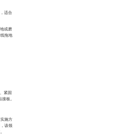
小，适合
落地或磨
导线拖地
1、紧固
、粘接板。
体实施方
制，该领
整。