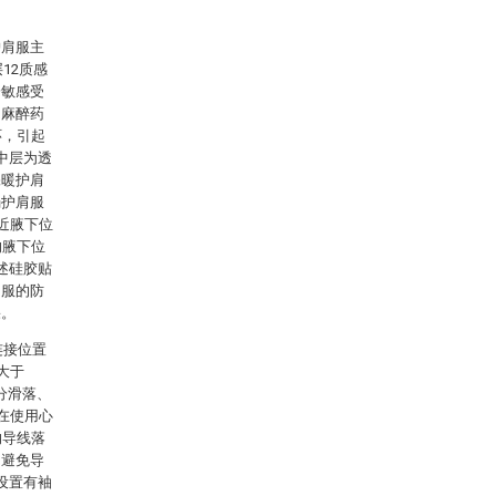
护肩服主
12质感
冷敏感受
了麻醉药
环，引起
中层为透
保暖护肩
弱护肩服
近腋下位
的腋下位
述硅胶贴
肩服的防
果。
连接位置
大于
分滑落、
在使用心
的导线落
，避免导
设置有袖