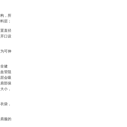
结构，所
材料层；
位置直径
为开口设
带为可伸
。
安全健
周血管阻
绒层会吸
到肩部保
的大小，
干衣袋，
护肩服的