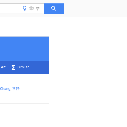
 Art
Similar
 Chang
常静