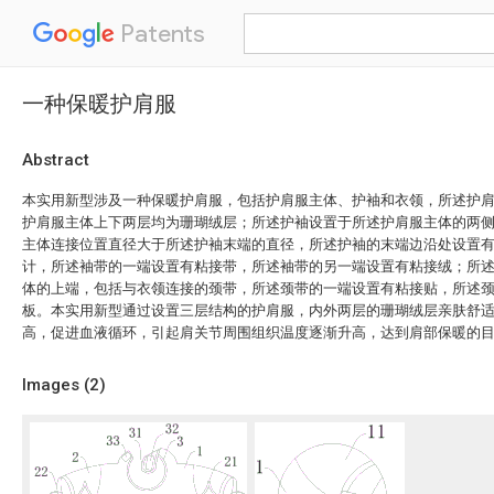
Patents
一种保暖护肩服
Abstract
本实用新型涉及一种保暖护肩服，包括护肩服主体、护袖和衣领，所述护
护肩服主体上下两层均为珊瑚绒层；所述护袖设置于所述护肩服主体的两
主体连接位置直径大于所述护袖末端的直径，所述护袖的末端边沿处设置
计，所述袖带的一端设置有粘接带，所述袖带的另一端设置有粘接绒；所
体的上端，包括与衣领连接的颈带，所述颈带的一端设置有粘接贴，所述
板。本实用新型通过设置三层结构的护肩服，内外两层的珊瑚绒层亲肤舒
高，促进血液循环，引起肩关节周围组织温度逐渐升高，达到肩部保暖的
Images (
2
)