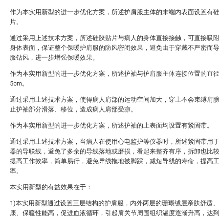
作为本实用新型的进一步优化方案，所述护肩服主体的末端内表面设置有
片。
通过采用上述技术方案，所述硅胶贴片与病人的身体直接接触，可直接吸
身体表面，保证整个保暖护肩服的防风密闭效果，避免由于穿戴不严密而
服钻风，进一步增强保暖效果。
作为本实用新型的进一步优化方案，所述护袖与护肩服主体连接位置的直
5cm。
通过采用上述技术方案，使得病人肩部的运动空间加大，穿上不会束缚肩
止护袖部分滑落、移位，造成病人肩部受凉。
作为本实用新型的进一步优化方案，所述护袖的上表面均设置有紧固带。
通过采用上述技术方案，当病人在使用心电监护等仪器时，所述紧固带用
器的导联线，避免了多余的导线落地或磨损，看起来整齐有序，拆卸也比
提高工作效率，简单易行，避免导线拖地被脚踩，减短导线的寿命，提高
率。
本实用新型的有益效果在于：
1)本实用新型通过设置三层结构的护肩服，内外两层的珊瑚绒层亲肤舒适
康、保暖性能高，促进血液循环，引起肩关节周围组织温度逐渐升高，达