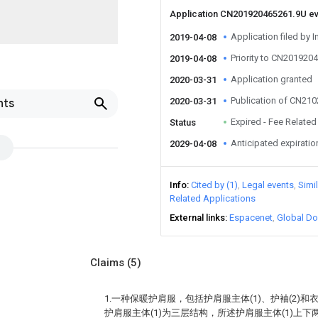
Application CN201920465261.9U e
Application filed by I
2019-04-08
Priority to CN201920
2019-04-08
Application granted
2020-03-31
Publication of CN21
2020-03-31
nts
Expired - Fee Related
Status
Anticipated expiratio
2029-04-08
Info
Cited by (1)
Legal events
Simi
Related Applications
External links
Espacenet
Global Do
Claims
(5)
1.一种保暖护肩服，包括护肩服主体(1)、护袖(2)和
护肩服主体(1)为三层结构，所述护肩服主体(1)上下