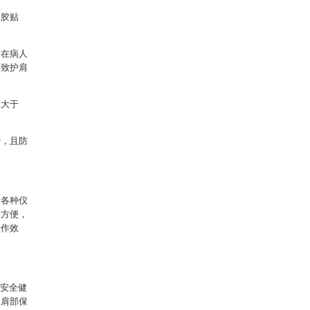
硅胶贴
附在病人
导致护肩
径大于
膀，且防
于各种仪
较方便，
工作效
、安全健
到肩部保