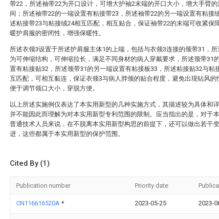
带22，所述袖带22为开口设计，可增大护袖2末端的开口大小，增大手臂的
间；所述袖带22的一端设置有粘接带23，所述袖带22的另一端设置有粘接绒
述粘接带23与粘接绒24相互匹配，相互贴合，保证袖带22的末端可收紧保
暖护肩服的密闭性，增强保暖性。
所述衣领3设置于所述护肩服主体1的上端，包括与衣领3连接的颈带31，所
为可伸缩结构，可伸缩拉长，满足不同身材的病人穿戴要求，所述颈带31
置有粘接贴32，所述颈带31的另一端设置有粘接板33，所述粘接贴32与粘接
互匹配，可相互黏连，保证衣领3与病人脖颈的贴合程度，避免出现钻风的
便于调节领口大小，穿脱方便。
以上所述实施例仅表达了本实用新型的几种实施方式，其描述较为具体和
并不能因此而理解为对本实用新型专利范围的限制。应当指出的是，对于
普通技术人员来说，在不脱离本实用新型构思的前提下，还可以做出若干
进，这些都属于本实用新型的保护范围。
Cited By (1)
Publication number
Priority date
Publica
CN116616520A
*
2023-05-25
2023-0