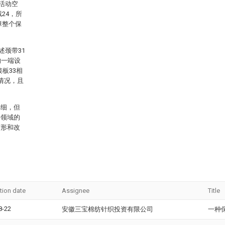
活动空
24，所
障整个保
述颈带31
的一端设
板33相
情况，且
详细，但
本领域的
变形和改
tion date
Assignee
Title
8-22
安徽三宝棉纺针织投资有限公司
一种