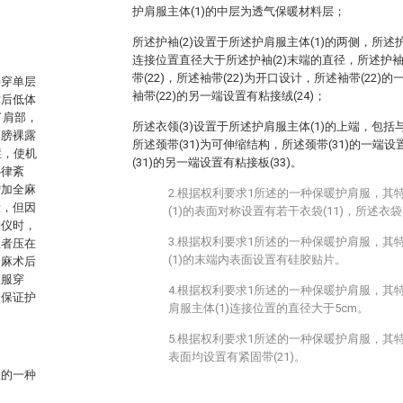
护肩服主体(1)的中层为透气保暖材料层；
所述护袖(2)设置于所述护肩服主体(1)的两侧，所述护
连接位置直径大于所述护袖(2)末端的直径，所述护袖
带(22)，所述袖带(22)为开口设计，所述袖带(22)的
许穿单层
袖带(22)的另一端设置有粘接绒(24)；
术后低体
了肩部，
所述衣领(3)设置于所述护肩服主体(1)的上端，包括与衣
肩膀裸露
所述颈带(31)为可伸缩结构，所述颈带(31)的一端设
症，使机
(31)的另一端设置有粘接板(33)。
心律紊
增加全麻
2.根据权利要求1所述的一种保暖护肩服，其
段，但因
(1)的表面对称设置有若干衣袋(11)，所述衣袋
护仪时，
3.根据权利要求1所述的一种保暖护肩服，其
患者压在
(1)的末端内表面设置有硅胶贴片。
全麻术后
衣服穿
4.根据权利要求1所述的一种保暖护肩服，其特
、保证护
肩服主体(1)连接位置的直径大于5cm。
。
5.根据权利要求1所述的一种保暖护肩服，其特
表面均设置有紧固带(21)。
理的一种