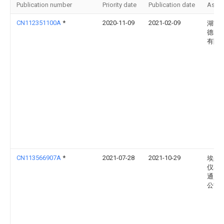
Publication number
Priority date
Publication date
Assi
CN112351100A
*
2020-11-09
2021-02-09
湖南
德山
有限
CN113566907A
*
2021-07-28
2021-10-29
埃尔
仪表(
通)有
公司