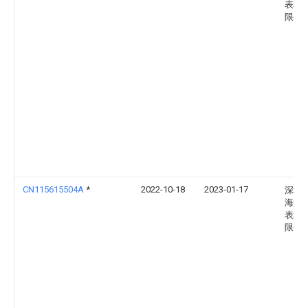
表科
限公
CN115615504A
*
2022-10-18
2023-01-17
深圳
海海
表科
限公