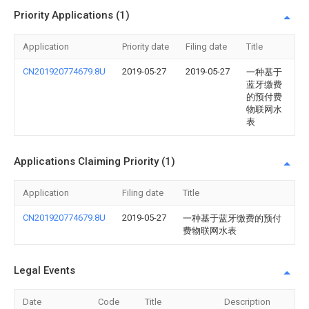
Priority Applications (1)
Application
Priority date
Filing date
Title
CN201920774679.8U
2019-05-27
2019-05-27
一种基于
蓝牙缴费
的预付费
物联网水
表
Applications Claiming Priority (1)
Application
Filing date
Title
CN201920774679.8U
2019-05-27
一种基于蓝牙缴费的预付
费物联网水表
Legal Events
Date
Code
Title
Description