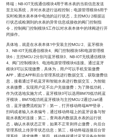
终端；NB-IOT无线通信模块4用于将水表的当前信息发送
至主站系统，并对水表进行远程控制；电源管理模块6用于
实时检测水表本体中电池的运行状态，主控MCU 2根据运
行状态或检测到的水表的异常信息或接收的阀门控制指
令，控制阀门控制模块5工作以对水表本体中的球阀进行开
闭操作。
具体地，就是在水表本体1中安装主控MCU 2、蓝牙模块
3、NB-IOT无线通信模块4、阀门控制模块5和电源管理模
块6；主控MCU 2分别与蓝牙模块3、NB-IOT无线通信模块
4、阀门控制模块5、电池电源管理模块6连接。通过蓝牙
模块3可以实现缴费，具体为，用户可以手机安装缴费
APP，通过APP和后台管理系统进行数据交互，获取缴费信
息，接着通过手机蓝牙和智能水表进行数据交互，为智能
水表缴费，实现用户足不出户充值缴费；为了降低功耗，
作为优选地实施方式，蓝牙模块3可以选用BM70低功耗蓝
牙模块，BM70低功耗蓝牙模块与主控MCU 2通过Uart通
信，蓝牙缴费流程如下：第一，打开移动终端APP登录，
扫码或者输入水表编号，通过移动终端上的蓝牙设备与智
能水表配对连接；第二，查询表内数据及水表的运行状
态，确认水表状态正常，如果不正常则停止缴费，向后台
管理系统上传异常状态信息；第三，移动终端连接后台管
理系统，请求缴费；第四，移动终端通过蓝牙设备向智能