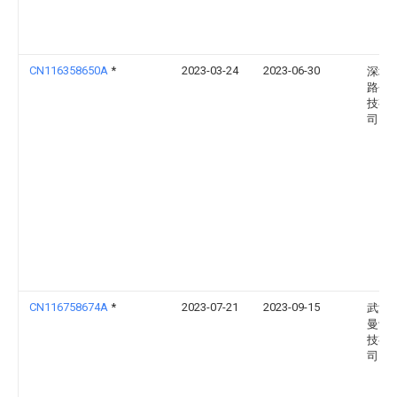
CN116358650A
*
2023-03-24
2023-06-30
深圳
路创
技有
司
CN116758674A
*
2023-07-21
2023-09-15
武汉
曼计
技有
司