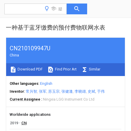
一种基于蓝牙缴费的预付费物联网水表
CN210109947U
China
Download PDF
Find Prior Art
Similar
Other languages
English
Inventor
常兴智
张军
苏玉宗
张健逢
李晓雄
史斌
于伟
Current Assignee
Ningxia LGG Instrument Co Ltd
Worldwide applications
2019
CN