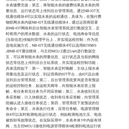
水表缴费充值；第五，将智能水表的缴费结果及水表的用
量信息、运行状态等上传到后台管理系统。通过NB-IOT无
线通信模块4可以实现水表的远程通信，具体为，在预付费
物联网水表内嵌NB-IOT无线通信模块4，通过运营商部署
的NB-IOT网络和后台智能水表管理系统进行数据交互，定
时将用户的用水数据、水表的运行状态、电池寿命等信息
(当前信息)传输到管理平台上，并实现远程控制；作为优
选地实施方式，NB-IOT无线通信模块4可以选用BC95B5-
JBNB-IOT通信模块，与主控MCU 2通过Uart进行数据交
互，可以将智能水表的用量信息、运行状态及当前的网络
状态等信息上传到后台主站系统，并实现远程控制功能，
具体流程如下：第一，智能水表定时唤醒，主动上报水表
用量信息及运行状态，到运营商的IOT平台，由IOT品台推
送到后台管理系统；第二，后台管理系统查询是否有预设
的远程控制任务，如远程关阀等，向智能水表应答上报
帧，有任务和无任务为不同应答帧；第三，水表收到无任
务应答帧，计入休眠状态，收到有任务应答帧，向管理系
统确认进入接收任务状态；第四，管理系统下发预设的任
务命令；第五，水表执行任务，应答任务帧。电源管理模
块6可以实时检测电池运行状态，例如检测电池欠压、电池
被拆卸等故障状态。在实际应用中，水表本体1中内嵌有球
阀，当主控MCU 2接收到电源管理模块6检测到电池运行状