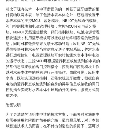
相比于现有技术，本申请所提供的一种基于蓝牙缴费的预
付费物联网水表，除了包括水表本体之外，还包括设置于
水表本体的主控MCU、蓝牙模块、NB-IOT无线通信模块、
阀门控制模块和电源管理模块；主控MCU分别与蓝牙模
块、NB-IOT无线通信模块、阀门控制模块、电池电源管理
模块连接；利用蓝牙模块可以接收移动终端发送的缴费信
息，同时可将缴费结果反馈至移动终端；应用NB-IOT无线
通信模块可将水表的当前信息发送至主站系统，并对水表
进行远程控制；电源管理模块可实时检测水表本体中电池
的运行状态，主控MCU可根据运行状态或检测到的水表的
异常信息或接收的阀门控制指令，控制阀门控制模块工作
以对水表本体中的球阀进行开闭操作。由此可见，应用本
水表，既能实现远程控制，还能实现蓝牙缴费，根据自身
电池的运行状态或检测到的自身的异常信息或接收的阀门
控制指令实现对水表本体中球阀的开闭操作，缴费方式简
单方便。
附图说明
为了更清楚的说明本申请的技术方案，下面将对实施例中
所需要使用的附图作简要的介绍，显而易见地，对于本领
域普通技术人员而言，在不付出创造性的前提下，还可以