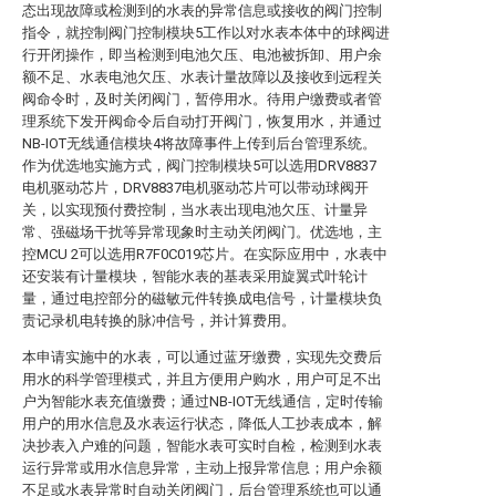
态出现故障或检测到的水表的异常信息或接收的阀门控制
指令，就控制阀门控制模块5工作以对水表本体中的球阀进
行开闭操作，即当检测到电池欠压、电池被拆卸、用户余
额不足、水表电池欠压、水表计量故障以及接收到远程关
阀命令时，及时关闭阀门，暂停用水。待用户缴费或者管
理系统下发开阀命令后自动打开阀门，恢复用水，并通过
NB-IOT无线通信模块4将故障事件上传到后台管理系统。
作为优选地实施方式，阀门控制模块5可以选用DRV8837
电机驱动芯片，DRV8837电机驱动芯片可以带动球阀开
关，以实现预付费控制，当水表出现电池欠压、计量异
常、强磁场干扰等异常现象时主动关闭阀门。优选地，主
控MCU 2可以选用R7F0C019芯片。在实际应用中，水表中
还安装有计量模块，智能水表的基表采用旋翼式叶轮计
量，通过电控部分的磁敏元件转换成电信号，计量模块负
责记录机电转换的脉冲信号，并计算费用。
本申请实施中的水表，可以通过蓝牙缴费，实现先交费后
用水的科学管理模式，并且方便用户购水，用户可足不出
户为智能水表充值缴费；通过NB-IOT无线通信，定时传输
用户的用水信息及水表运行状态，降低人工抄表成本，解
决抄表入户难的问题，智能水表可实时自检，检测到水表
运行异常或用水信息异常，主动上报异常信息；用户余额
不足或水表异常时自动关闭阀门，后台管理系统也可以通