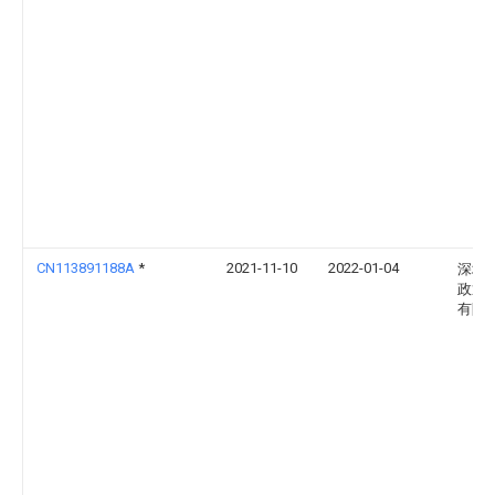
CN113891188A
*
2021-11-10
2022-01-04
深圳
政通
有限