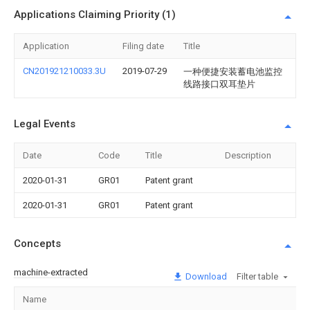
Applications Claiming Priority (1)
Application
Filing date
Title
CN201921210033.3U
2019-07-29
一种便捷安装蓄电池监控
线路接口双耳垫片
Legal Events
Date
Code
Title
Description
2020-01-31
GR01
Patent grant
2020-01-31
GR01
Patent grant
Concepts
machine-extracted
Download
Filter table
Name