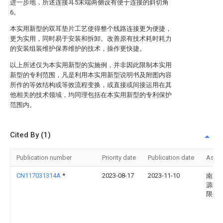
进一步地，所述连接耳5末端两侧设有便于连接的斜切角
6。
本实用新型的双耳垫片工艺使得整个线路连接更为便捷，
更为实用，同时易于安装和拆卸。改善原有技术耗时耗力
的安装组装维护保养维护的技术，操作更快捷。
以上所述仅为本实用新型的实施例，并非因此限制本实用
新型的专利范围，凡是利用本实用新型说明书及附图内容
所作的等效结构或等效流程变换，或直接或间接运用在其
他相关的技术领域，均同理包括在本实用新型的专利保护
范围内。
Cited By (1)
Publication number
Priority date
Publication date
Assi
CN117031314A
*
2023-08-17
2023-11-10
南京
源科
限公