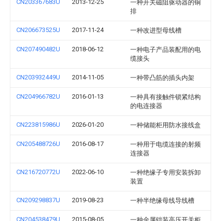
CN203367683U
2013-12-25
一种开关磁阻驱动器的铜
排
CN206673525U
2017-11-24
一种改进型母线槽
CN207490482U
2018-06-12
一种电子产品装配用的电
缆接头
CN203932449U
2014-11-05
一种带凸筋的插头内架
CN204966782U
2016-01-13
一种具有接触件锁紧结构
的电连接器
CN223815986U
2026-01-20
一种储能柜用防水接线盒
CN205488726U
2016-08-17
一种用于电缆连接的射频
连接器
CN216720772U
2022-06-10
一种绝缘子专用安装拆卸
装置
CN209298837U
2019-08-23
一种半绝缘母线导线槽
CN204538479U
2015-08-05
一种金属铠装高压开关柜