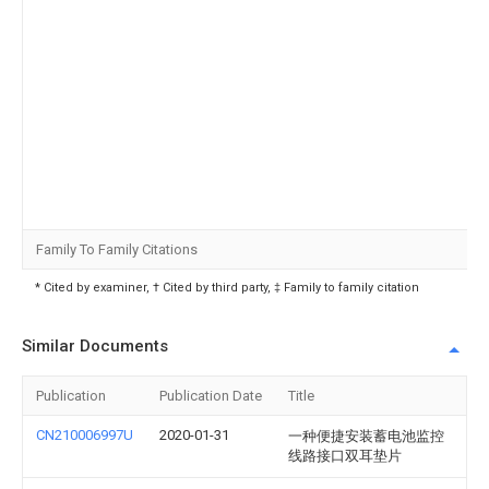
Family To Family Citations
* Cited by examiner, † Cited by third party, ‡ Family to family citation
Similar Documents
Publication
Publication Date
Title
CN210006997U
2020-01-31
一种便捷安装蓄电池监控
线路接口双耳垫片