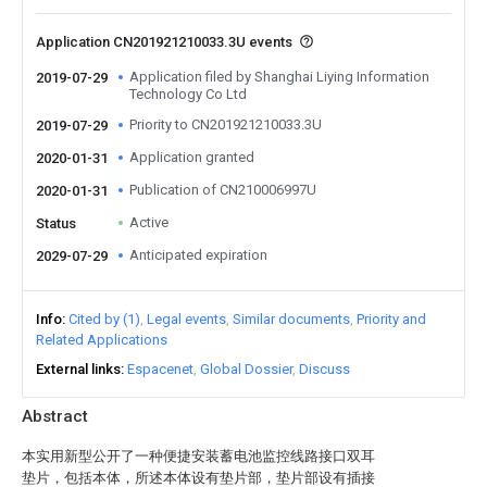
Application CN201921210033.3U events
Application filed by Shanghai Liying Information
2019-07-29
Technology Co Ltd
Priority to CN201921210033.3U
2019-07-29
Application granted
2020-01-31
Publication of CN210006997U
2020-01-31
Active
Status
Anticipated expiration
2029-07-29
Info
Cited by (1)
Legal events
Similar documents
Priority and
Related Applications
External links
Espacenet
Global Dossier
Discuss
Abstract
本实用新型公开了一种便捷安装蓄电池监控线路接口双耳
垫片，包括本体，所述本体设有垫片部，垫片部设有插接