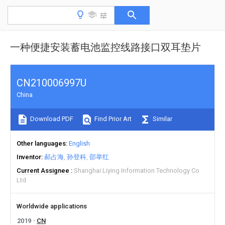
一种便捷安装蓄电池监控线路接口双耳垫片
CN210006997U
China
Download PDF
Find Prior Art
Similar
Other languages
English
Inventor
郝占海
孙登科
邵举红
Current Assignee
Shanghai Liying Information Technology Co
Ltd
Worldwide applications
2019
CN