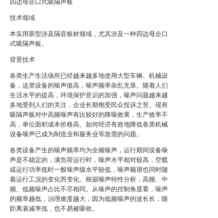
四边母企口式吸隔声板
技术领域
本实用新型涉及隔音板材领域，尤其涉及一种四边母企口
式吸隔声板。
背景技术
各类生产生活场所已经越来越多地使用大型车辆、机械设
备，这类设备的噪声值高，噪声频率杂乱无章。随着人们
生活水平的提高，环境保护意识的加强，噪声问题越来越
多地受到人们的关注，企业长期饱受民众投诉之苦。现有
吸隔声板对中高频噪声有比较好的降噪效果，生产效率不
高，单位面积成本价格高。如何经济有效地降低各类机械
设备噪声已成为制造业和服务业等急需的问题。
各类设备产生的噪声频率均为全频噪声，运行期间设备噪
声是不稳定的，满负荷运行时，噪声水平相对较高，空载
或运行功率低时一般噪声级水平较低，噪声频谱也同时随
着运行工况的变化而变化。根据噪声特性分析，高频、中
频、低频噪声占比不尽相同。从噪声的控制角度看，噪声
的频率越低，治理难度越大，因为低频噪声的波长长，随
距离衰减率低，也不易被吸收。