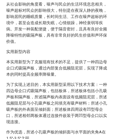
从社会影响的角度看，噪声与民众的生活环境息息相关，
噪声超标对民众的影响很大，特别是在夜深人静的夜晚，
影响居民的睡眠质量，长时间生活、工作在噪声超标的环
境中，甚至会造成长期失眠，心情烦躁，神经衰弱等疾
病。开发一种装配便捷，便于隔音密封，且具有良好全频
降噪特性的吸隔声板，具有非常良好的民生价值和声环保
价值。
实用新型内容
本实用新型为了克服现有技术的不足，提供了一种四边母
企口式吸隔声板，通过内部复合低频阻尼层，实现了降成
本的同时提高全频率降噪量。
为了实现上述目的，本实用新型采用以下技术方案：一种
四边母企口式吸隔声板，包括板体，所述板体包括小孔吸
声板和隔声板，所述隔声板内表面设有低频阻尼层，所述
低频阻尼层与小孔吸声板之间填充有吸声材料；所述小孔
吸声板的外表面呈倾斜面；所述板体四周设有凹型母企
口，所述相邻两板体通过连接件嵌装于两凹型母企口以实
现连接。
作为优选，所述小孔吸声板的倾斜面与水平面的夹角A在
1.5°-3.5°之间。