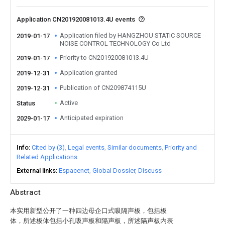
Application CN201920081013.4U events
Application filed by HANGZHOU STATIC SOURCE
2019-01-17
NOISE CONTROL TECHNOLOGY Co Ltd
Priority to CN201920081013.4U
2019-01-17
Application granted
2019-12-31
Publication of CN209874115U
2019-12-31
Active
Status
Anticipated expiration
2029-01-17
Info
Cited by (3)
Legal events
Similar documents
Priority and
Related Applications
External links
Espacenet
Global Dossier
Discuss
Abstract
本实用新型公开了一种四边母企口式吸隔声板，包括板
体，所述板体包括小孔吸声板和隔声板，所述隔声板内表