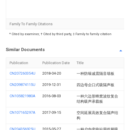
Family To Family Citations
* Cited by examiner, † Cited by third party, ‡ Family to family citation
Similar Documents
Publication
Publication Date
Title
CN207260354U
2018-04-20
一种防噪减震隔音墙板
CN209874115U
2019-12-31
四边母企口式吸隔声板
CN105821980A
2016-08-03
一种六边形蜂窝波纹复合
结构吸声承载板
CN107165297A
2017-09-15
空间延展高效复合隔声结
构
CN204356925U
2015-05-27
一种户内变电站用低频吸