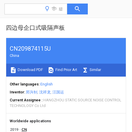
四边母企口式吸隔声板
CN209874115U
China
Download PDF
Find Prior Art
Similar
Other languages
English
Inventor
郑兴钊
沈祥龙
汪国运
Current Assignee
HANGZHOU STATIC SOURCE NOISE CONTROL
TECHNOLOGY Co Ltd
Worldwide applications
2019
CN