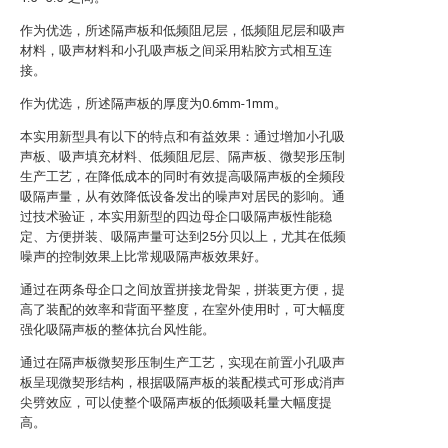
作为优选，所述隔声板和低频阻尼层，低频阻尼层和吸声
材料，吸声材料和小孔吸声板之间采用粘胶方式相互连
接。
作为优选，所述隔声板的厚度为0.6mm-1mm。
本实用新型具有以下的特点和有益效果：通过增加小孔吸
声板、吸声填充材料、低频阻尼层、隔声板、微契形压制
生产工艺，在降低成本的同时有效提高吸隔声板的全频段
吸隔声量，从有效降低设备发出的噪声对居民的影响。通
过技术验证，本实用新型的四边母企口吸隔声板性能稳
定、方便拼装、吸隔声量可达到25分贝以上，尤其在低频
噪声的控制效果上比常规吸隔声板效果好。
通过在两条母企口之间放置拼接龙骨架，拼装更方便，提
高了装配的效率和背面平整度，在室外使用时，可大幅度
强化吸隔声板的整体抗台风性能。
通过在隔声板微契形压制生产工艺，实现在前置小孔吸声
板呈现微契形结构，根据吸隔声板的装配模式可形成消声
尖劈效应，可以使整个吸隔声板的低频吸耗量大幅度提
高。