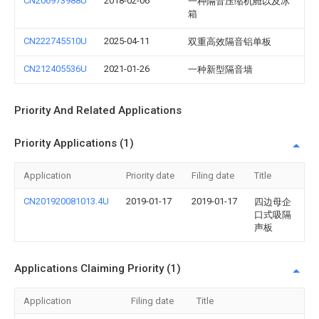
CN206973988U
2018-02-06
一种隔音压缩机舱以及冰
箱
CN222745510U
2025-04-11
双重高效隔音铝单板
CN212405536U
2021-01-26
一种新型隔音墙
Priority And Related Applications
Priority Applications (1)
Application
Priority date
Filing date
Title
CN201920081013.4U
2019-01-17
2019-01-17
四边母企
口式吸隔
声板
Applications Claiming Priority (1)
Application
Filing date
Title