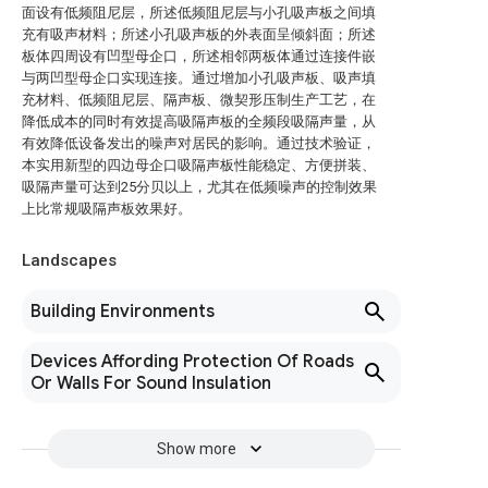
面设有低频阻尼层，所述低频阻尼层与小孔吸声板之间填
充有吸声材料；所述小孔吸声板的外表面呈倾斜面；所述
板体四周设有凹型母企口，所述相邻两板体通过连接件嵌
与两凹型母企口实现连接。通过增加小孔吸声板、吸声填
充材料、低频阻尼层、隔声板、微契形压制生产工艺，在
降低成本的同时有效提高吸隔声板的全频段吸隔声量，从
有效降低设备发出的噪声对居民的影响。通过技术验证，
本实用新型的四边母企口吸隔声板性能稳定、方便拼装、
吸隔声量可达到25分贝以上，尤其在低频噪声的控制效果
上比常规吸隔声板效果好。
Landscapes
Building Environments
Devices Affording Protection Of Roads
Or Walls For Sound Insulation
Show more