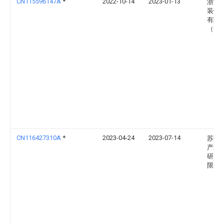
CN115596147A
*
2022-10-14
2023-01-13
浙江
装饰
有限
（Cn
CN116427310A
*
2023-04-24
2023-07-14
苏州
产业
研究
限公