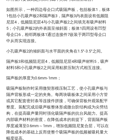
如图所示，一种四边母企口式吸隔声板，包括板体1，板体
1包括小孔吸声板2和隔声板3，隔声板3内表面设有低频阻
尼层4，低频阻尼层4与小孔吸声板2之间填充有吸声材料
5；小孔吸声板2的外表面呈倾斜面；板体1四周设有凹型
母企口6，相邻两板体1通过连接件7嵌装于两凹型母企口
中从而实现连接。
小孔吸声板2的倾斜面与水平面的夹角在1.5°-3.5°之间。
隔声板3和低频阻尼层4，低频阻尼层4和吸声材料5，吸声
材料5和小孔吸声板2之间采用粘胶压制方式相互连接。
隔声板的厚度为0.6mm-1mm；
吸隔声板制作时采用微契形模压制工艺，使小孔吸声板与
隔声背板形成一定的夹角。每两块吸板体之间采用小方管
或其它配套密封条等连接件拼接，可确保背板外观装配平
整度。装配完成后吸声板整体形成微台阶结构或为尖劈结
构，在提高吸声量同时强化吸隔声板的抗台风能力。提高
内部吸声材料的密度，在降低成本的前提下，背面隔声板
厚度减薄至0.6mm～1mm，增加低频阻尼复合层，可以在
降低成本的基础上反而使整个吸隔声板的低频被吸耗量大
幅度提高。