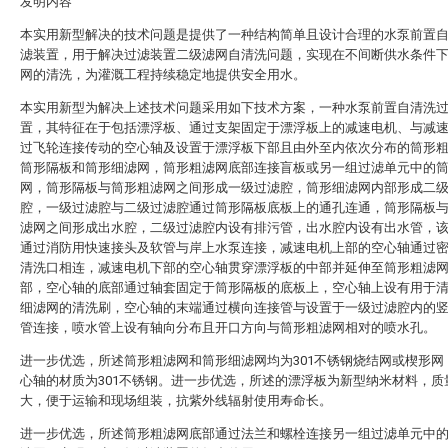
发明内容
本实用新型解决的技术问题是提供了一种结构简单且设计合理的水泵前置
滤装置，用于解决过滤装置二级滤网自清洗问题，实现在不间断供水条件
网的清洗，为灌溉工程持续稳定地提供安全用水。
本实用新型为解决上述技术问题采用如下技术方案，一种水泵前置自清洗
置，其特征在于包括漂浮板、通过支架固定于漂浮板上的减速电机、与减
过飞轮连接传动的空心轴及设置于漂浮板下部且由外至内依次分布的筒形
筒形隔板和筒形细滤网，筒形粗滤网底部连接盲板或另一组过滤单元中的
网，筒形隔板与筒形粗滤网之间形成一级过滤腔，筒形细滤网内部形成二
腔，一级过滤腔与二级过滤腔通过筒形隔板底板上的通孔连通，筒形隔板
滤网之间形成出水腔，二级过滤腔内设有排污管，出水腔内设有出水管，
通过消防用快速接头及软管与岸上水泵连接，减速电机上部的空心轴通过
清洗口相连，减速电机下部的空心轴贯穿漂浮板的中部并延伸至筒形粗滤
部，空心轴的底部通过轴套固定于筒形隔板的底板上，空心轴上设有用于
细滤网的清洗刷，空心轴的末端通过横向连接管与设置于一级过滤腔内的
管连接，喷水管上设有轴向分布且开口方向与筒形粗滤网相对的喷水孔。
进一步优选，所述筒形粗滤网和筒形细滤网均为301不锈钢烧结网或楔形网
心轴的材质为301不锈钢。进一步优选，所述的漂浮板为新型纳米材料，质
大，便于运输和现场组装，抗紫外线辐射使用寿命长。
进一步优选，所述筒形粗滤网底部通过法兰和螺栓连接另一组过滤单元中