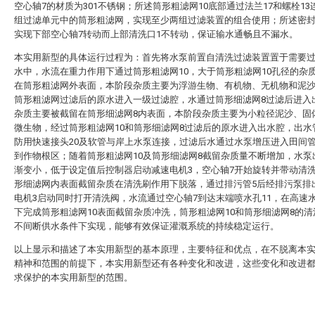
空心轴7的材质为301不锈钢；所述筒形粗滤网10底部通过法兰17和螺栓13
组过滤单元中的筒形粗滤网，实现至少两组过滤装置的组合使用；所述密封
实现下部空心轴7转动而上部清洗口1不转动，保证输水通畅且不漏水。
本实用新型的具体运行过程为：首先将水泵前置自清洗过滤装置置于需要
水中，水流在重力作用下通过筒形粗滤网10，大于筒形粗滤网10孔径的杂
在筒形粗滤网外表面，本阶段杂质主要为浮游生物、有机物、无机物和泥
筒形粗滤网过滤后的原水进入一级过滤腔，水通过筒形细滤网8过滤后进入
杂质主要被截留在筒形细滤网8内表面，本阶段杂质主要为小粒径泥沙、固
微生物，经过筒形粗滤网10和筒形细滤网8过滤后的原水进入出水腔，出水
防用快速接头20及软管与岸上水泵连接，过滤后水通过水泵增压进入田间
到作物根区；随着筒形粗滤网10及筒形细滤网8截留杂质量不断增加，水泵
渐变小，低于设定值后控制器启动减速电机3，空心轴7开始旋转并带动清
形细滤网内表面截留杂质在清洗刷作用下脱落，通过排污管5后经排污泵排
电机3启动同时打开清洗阀，水流通过空心轴7到达末端喷水孔11，在高速
下完成筒形粗滤网10表面截留杂质冲洗，筒形粗滤网10和筒形细滤网8的
不间断供水条件下实现，能够有效保证灌溉系统的持续稳定运行。
以上显示和描述了本实用新型的基本原理，主要特征和优点，在不脱离本
精神和范围的前提下，本实用新型还有各种变化和改进，这些变化和改进
求保护的本实用新型的范围。