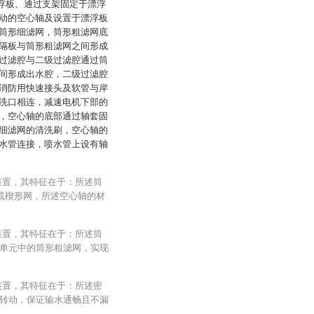
漂浮板、通过支架固定于漂浮
动的空心轴及设置于漂浮板
筒形细滤网，筒形粗滤网底
隔板与筒形粗滤网之间形成
过滤腔与二级过滤腔通过筒
间形成出水腔，二级过滤腔
消防用快速接头及软管与岸
洗口相连，减速电机下部的
，空心轴的底部通过轴套固
细滤网的清洗刷，空心轴的
水管连接，喷水管上设有轴
装置，其特征在于：所述筒
网或楔形网，所述空心轴的材
装置，其特征在于：所述筒
单元中的筒形粗滤网，实现
装置，其特征在于：所述密
转动，保证输水通畅且不漏