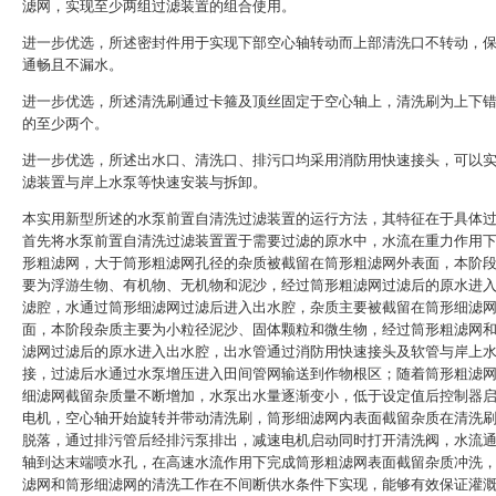
滤网，实现至少两组过滤装置的组合使用。
进一步优选，所述密封件用于实现下部空心轴转动而上部清洗口不转动，
通畅且不漏水。
进一步优选，所述清洗刷通过卡箍及顶丝固定于空心轴上，清洗刷为上下
的至少两个。
进一步优选，所述出水口、清洗口、排污口均采用消防用快速接头，可以
滤装置与岸上水泵等快速安装与拆卸。
本实用新型所述的水泵前置自清洗过滤装置的运行方法，其特征在于具体
首先将水泵前置自清洗过滤装置置于需要过滤的原水中，水流在重力作用
形粗滤网，大于筒形粗滤网孔径的杂质被截留在筒形粗滤网外表面，本阶
要为浮游生物、有机物、无机物和泥沙，经过筒形粗滤网过滤后的原水进
滤腔，水通过筒形细滤网过滤后进入出水腔，杂质主要被截留在筒形细滤
面，本阶段杂质主要为小粒径泥沙、固体颗粒和微生物，经过筒形粗滤网
滤网过滤后的原水进入出水腔，出水管通过消防用快速接头及软管与岸上
接，过滤后水通过水泵增压进入田间管网输送到作物根区；随着筒形粗滤
细滤网截留杂质量不断增加，水泵出水量逐渐变小，低于设定值后控制器
电机，空心轴开始旋转并带动清洗刷，筒形细滤网内表面截留杂质在清洗
脱落，通过排污管后经排污泵排出，减速电机启动同时打开清洗阀，水流
轴到达末端喷水孔，在高速水流作用下完成筒形粗滤网表面截留杂质冲洗
滤网和筒形细滤网的清洗工作在不间断供水条件下实现，能够有效保证灌