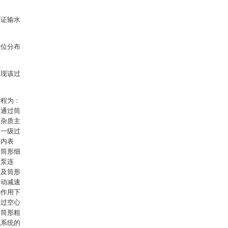
保证输水
错位分布
实现该过
过程为：
下通过筒
段杂质主
入一级过
网内表
和筒形细
水泵连
网及筒形
启动减速
刷作用下
通过空心
，筒形粗
溉系统的