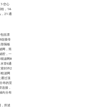
7-空心
栓，14-
，21-通
，包括漂
9连接传
筒形隔板
滤网，筒
滤腔，一
细滤网8
水管6通
过密封件2
形粗滤网
上通过顶
位分布的至
管连接，
轴向分布
网，所述