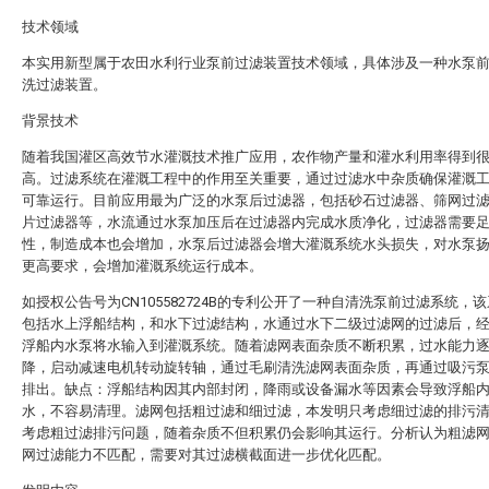
技术领域
本实用新型属于农田水利行业泵前过滤装置技术领域，具体涉及一种水泵
洗过滤装置。
背景技术
随着我国灌区高效节水灌溉技术推广应用，农作物产量和灌水利用率得到
高。过滤系统在灌溉工程中的作用至关重要，通过过滤水中杂质确保灌溉
可靠运行。目前应用最为广泛的水泵后过滤器，包括砂石过滤器、筛网过
片过滤器等，水流通过水泵加压后在过滤器内完成水质净化，过滤器需要
性，制造成本也会增加，水泵后过滤器会增大灌溉系统水头损失，对水泵
更高要求，会增加灌溉系统运行成本。
如授权公告号为CN105582724B的专利公开了一种自清洗泵前过滤系统，
包括水上浮船结构，和水下过滤结构，水通过水下二级过滤网的过滤后，
浮船内水泵将水输入到灌溉系统。随着滤网表面杂质不断积累，过水能力
降，启动减速电机转动旋转轴，通过毛刷清洗滤网表面杂质，再通过吸污
排出。缺点：浮船结构因其内部封闭，降雨或设备漏水等因素会导致浮船
水，不容易清理。滤网包括粗过滤和细过滤，本发明只考虑细过滤的排污
考虑粗过滤排污问题，随着杂质不但积累仍会影响其运行。分析认为粗滤
网过滤能力不匹配，需要对其过滤横截面进一步优化匹配。