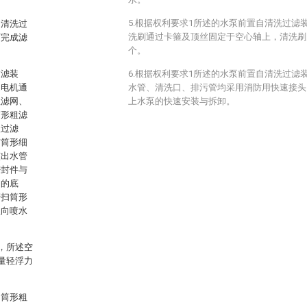
5.根据权利要求1所述的水泵前置自清洗过滤
自清洗过
洗刷通过卡箍及顶丝固定于空心轴上，清洗刷
下完成滤
个。
过滤装
6.根据权利要求1所述的水泵前置自清洗过滤
速电机通
水管、清洗口、排污管均采用消防用快速接头
粗滤网、
上水泵的快速安装与拆卸。
筒形粗滤
级过滤
与筒形细
该出水管
密封件与
网的底
清扫筒形
竖向喷水
，所述空
量轻浮力
的筒形粗