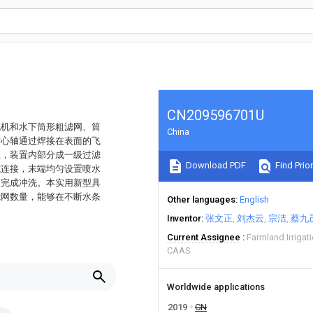
CN209596701U
电机和水下筒形粗滤网、筒
China
空心轴通过焊接在表面的飞
上，装置内部分成一级过滤
Download PDF
Find Prior
式连接，末端均匀设置喷水
泵完成冲洗。本实用新型具
滤网数量，能够在不断水条
Other languages
English
Inventor
张文正
刘杰云
宗洁
蔡九
Current Assignee
Farmland Irrigat
CAAS
Worldwide applications
2019
CN