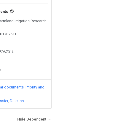
vents
Farmland Irrigation Research
101787.9U
9596701U
n
lar documents
Priority and
ssier
Discuss
Hide Dependent