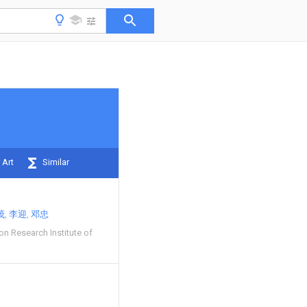
 Art
Similar
茂
李迎
邓忠
ion Research Institute of