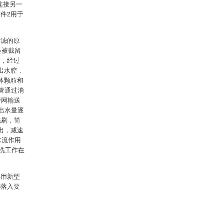
连接另一
件2用于
过滤的原
质被截留
沙，经过
出水腔，
体颗粒和
管通过消
管网输送
出水量逐
洗刷，筒
出，减速
水流作用
清洗工作在
实用新型
都落入要