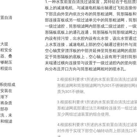
1.一种水泵前置自清洗过滤装置，其特征在于包括
板上的减速电机、与减速电机输出轴通过飞轮连接传
下部且由外至内依次分布的筒形粗滤网、筒形隔板和
前置自清
部连接盲板或另一组过滤单元中的筒形粗滤网，筒形
一级过滤腔，筒形细滤网内部形成二级过滤腔，一级
形隔板底板上的通孔连通，筒形隔板与筒形细滤网之
内设有排污管，出水腔内设有出水管，该出水管通过
很大提
上水泵连接，减速电机上部的空心轴通过密封件与清
工程安全
空心轴贯穿漂浮板的中部并延伸至筒形粗滤网的底部
滤器、叠
定于筒形隔板的底板上，空心轴上设有用于清扫筒形
足够耐压
末端通过横向连接管与设置于一级过滤腔内的竖向喷
扬程提出
向分布且开口方向与筒形粗滤网相对的喷水孔。
2.根据权利要求1所述的水泵前置自清洗过滤
该系统组成
形粗滤网和筒形细滤网均为301不锈钢烧结
经安装在
质为301不锈钢。
逐渐下
3.根据权利要求1所述的水泵前置自清洗过滤
泵将杂质
形粗滤网底部通过法兰和螺栓连接另一组过滤
内部存
至少两组过滤装置的组合使用。
清洗，未
网和细滤
4.根据权利要求1所述的水泵前置自清洗过滤
封件用于实现下部空心轴转动而上部清洗口不
水。