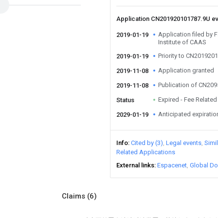
Application CN201920101787.9U e
Application filed by 
2019-01-19
Institute of CAAS
Priority to CN201920
2019-01-19
Application granted
2019-11-08
Publication of CN20
2019-11-08
Expired - Fee Related
Status
Anticipated expiratio
2029-01-19
Info
Cited by (3)
Legal events
Simi
Related Applications
External links
Espacenet
Global Do
Claims
(6)