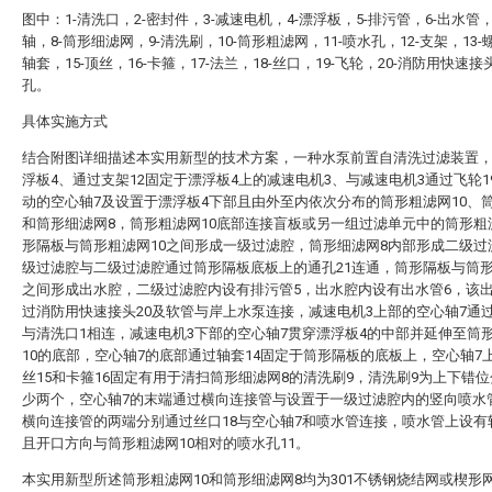
图中：1-清洗口，2-密封件，3-减速电机，4-漂浮板，5-排污管，6-出水管，
轴，8-筒形细滤网，9-清洗刷，10-筒形粗滤网，11-喷水孔，12-支架，13-螺
轴套，15-顶丝，16-卡箍，17-法兰，18-丝口，19-飞轮，20-消防用快速接头
孔。
具体实施方式
结合附图详细描述本实用新型的技术方案，一种水泵前置自清洗过滤装置
浮板4、通过支架12固定于漂浮板4上的减速电机3、与减速电机3通过飞轮1
动的空心轴7及设置于漂浮板4下部且由外至内依次分布的筒形粗滤网10、
和筒形细滤网8，筒形粗滤网10底部连接盲板或另一组过滤单元中的筒形粗
形隔板与筒形粗滤网10之间形成一级过滤腔，筒形细滤网8内部形成二级过
级过滤腔与二级过滤腔通过筒形隔板底板上的通孔21连通，筒形隔板与筒形
之间形成出水腔，二级过滤腔内设有排污管5，出水腔内设有出水管6，该出
过消防用快速接头20及软管与岸上水泵连接，减速电机3上部的空心轴7通
与清洗口1相连，减速电机3下部的空心轴7贯穿漂浮板4的中部并延伸至筒
10的底部，空心轴7的底部通过轴套14固定于筒形隔板的底板上，空心轴7
丝15和卡箍16固定有用于清扫筒形细滤网8的清洗刷9，清洗刷9为上下错
少两个，空心轴7的末端通过横向连接管与设置于一级过滤腔内的竖向喷水
横向连接管的两端分别通过丝口18与空心轴7和喷水管连接，喷水管上设有
且开口方向与筒形粗滤网10相对的喷水孔11。
本实用新型所述筒形粗滤网10和筒形细滤网8均为301不锈钢烧结网或楔形