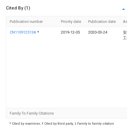
Cited By (1)
Publication number
Priority date
Publication date
Assi
CN110912513A
*
2019-12-05
2020-03-24
安徽
工程
Family To Family Citations
* Cited by examiner, † Cited by third party, ‡ Family to family citation