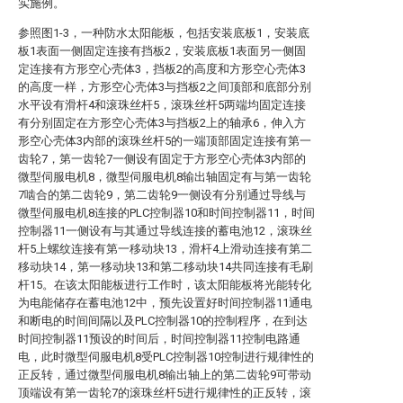
实施例。
参照图1-3，一种防水太阳能板，包括安装底板1，安装底
板1表面一侧固定连接有挡板2，安装底板1表面另一侧固
定连接有方形空心壳体3，挡板2的高度和方形空心壳体3
的高度一样，方形空心壳体3与挡板2之间顶部和底部分别
水平设有滑杆4和滚珠丝杆5，滚珠丝杆5两端均固定连接
有分别固定在方形空心壳体3与挡板2上的轴承6，伸入方
形空心壳体3内部的滚珠丝杆5的一端顶部固定连接有第一
齿轮7，第一齿轮7一侧设有固定于方形空心壳体3内部的
微型伺服电机8，微型伺服电机8输出轴固定有与第一齿轮
7啮合的第二齿轮9，第二齿轮9一侧设有分别通过导线与
微型伺服电机8连接的PLC控制器10和时间控制器11，时间
控制器11一侧设有与其通过导线连接的蓄电池12，滚珠丝
杆5上螺纹连接有第一移动块13，滑杆4上滑动连接有第二
移动块14，第一移动块13和第二移动块14共同连接有毛刷
杆15。在该太阳能板进行工作时，该太阳能板将光能转化
为电能储存在蓄电池12中，预先设置好时间控制器11通电
和断电的时间间隔以及PLC控制器10的控制程序，在到达
时间控制器11预设的时间后，时间控制器11控制电路通
电，此时微型伺服电机8受PLC控制器10控制进行规律性的
正反转，通过微型伺服电机8输出轴上的第二齿轮9可带动
顶端设有第一齿轮7的滚珠丝杆5进行规律性的正反转，滚