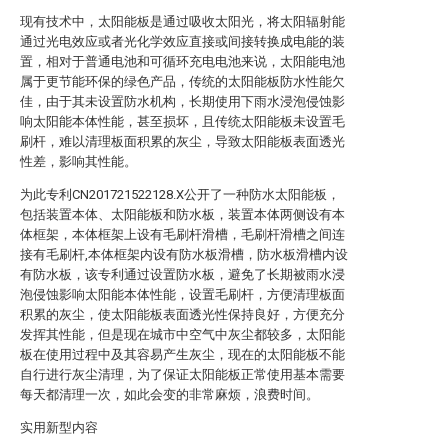
现有技术中，太阳能板是通过吸收太阳光，将太阳辐射能
通过光电效应或者光化学效应直接或间接转换成电能的装
置，相对于普通电池和可循环充电电池来说，太阳能电池
属于更节能环保的绿色产品，传统的太阳能板防水性能欠
佳，由于其未设置防水机构，长期使用下雨水浸泡侵蚀影
响太阳能本体性能，甚至损坏，且传统太阳能板未设置毛
刷杆，难以清理板面积累的灰尘，导致太阳能板表面透光
性差，影响其性能。
为此专利CN201721522128.X公开了一种防水太阳能板，
包括装置本体、太阳能板和防水板，装置本体两侧设有本
体框架，本体框架上设有毛刷杆滑槽，毛刷杆滑槽之间连
接有毛刷杆,本体框架内设有防水板滑槽，防水板滑槽内设
有防水板，该专利通过设置防水板，避免了长期被雨水浸
泡侵蚀影响太阳能本体性能，设置毛刷杆，方便清理板面
积累的灰尘，使太阳能板表面透光性保持良好，方便充分
发挥其性能，但是现在城市中空气中灰尘都较多，太阳能
板在使用过程中及其容易产生灰尘，现在的太阳能板不能
自行进行灰尘清理，为了保证太阳能板正常使用基本需要
每天都清理一次，如此会变的非常麻烦，浪费时间。
实用新型内容