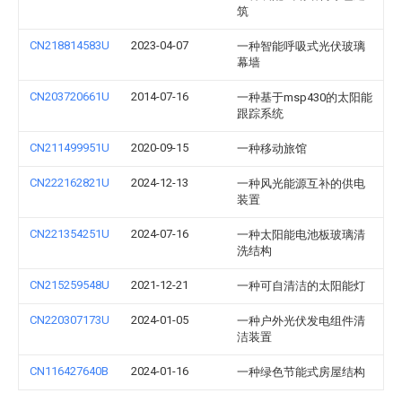
筑
CN218814583U
2023-04-07
一种智能呼吸式光伏玻璃
幕墙
CN203720661U
2014-07-16
一种基于msp430的太阳能
跟踪系统
CN211499951U
2020-09-15
一种移动旅馆
CN222162821U
2024-12-13
一种风光能源互补的供电
装置
CN221354251U
2024-07-16
一种太阳能电池板玻璃清
洗结构
CN215259548U
2021-12-21
一种可自清洁的太阳能灯
CN220307173U
2024-01-05
一种户外光伏发电组件清
洁装置
CN116427640B
2024-01-16
一种绿色节能式房屋结构