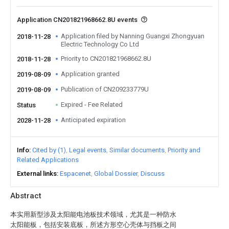
Application CN201821968662.8U events
Application filed by Nanning Guangxi Zhongyuan
2018-11-28
Electric Technology Co Ltd
Priority to CN201821968662.8U
2018-11-28
Application granted
2019-08-09
Publication of CN209233779U
2019-08-09
Expired - Fee Related
Status
Anticipated expiration
2028-11-28
Info
Cited by (1)
Legal events
Similar documents
Priority and
Related Applications
External links
Espacenet
Global Dossier
Discuss
Abstract
本实用新型涉及太阳能电池板技术领域，尤其是一种防水
太阳能板，包括安装底板，所述方形空心壳体与挡板之间