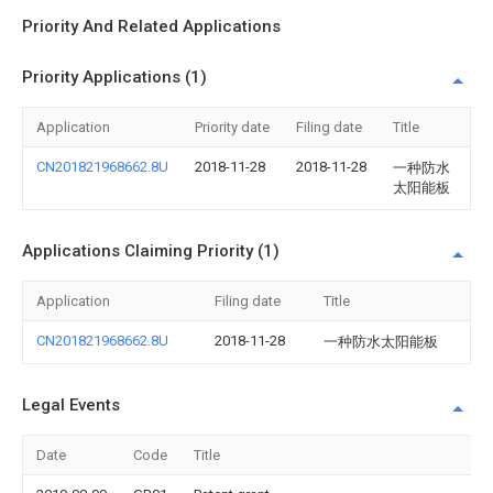
Priority And Related Applications
Priority Applications (1)
Application
Priority date
Filing date
Title
CN201821968662.8U
2018-11-28
2018-11-28
一种防水
太阳能板
Applications Claiming Priority (1)
Application
Filing date
Title
CN201821968662.8U
2018-11-28
一种防水太阳能板
Legal Events
Date
Code
Title