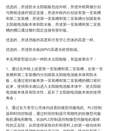
优选的，所述防水太阳能板包括外框，所述外框两侧分别
与两根连接杆固定连接，所述外框内分别设有第一安装槽
和第二安装槽，所述第一安装槽和第二安装槽分别插装有
太阳能电池板本体和防水板，所述第一安装槽和第二安装
槽的槽口通过螺钉固定连接有密封板。
优选的，所述挡板的高度和方形空心壳体的高度一样。
优选的，所述防水板由PVC高透光材质制成。
本实用新型提出的一种防水太阳能板，有益效果在于：
1、通过在外框上设置第一安装槽和第二安装槽，在第一安
装槽和第二安装槽内分别插装太阳能电池板本体和防水
板，在通过密封板将第一安装槽和第二安装槽的槽口密封
起来，使得雨水难以进入太阳能电池板本体中，使太阳能
电池板本体具有防水性，延长了太阳能电池板本体的使用
寿命；
2、通过在方形空心壳体内设置的微型伺服电机、PLC控制
器和时间控制器，通过时间控制器可周期性的给微型伺服
电机通电和断电，在由PLC控制器控制微型伺服电机规律
性的正反转，从而使得滚珠丝杆和滑杆上的第一移动块和