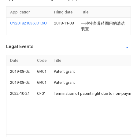
Application
Filing date
Title
CN201821836331.9U
2018-11-08
一种牲畜养殖圈用的清洁
装置
Legal Events
Date
Code
Title
2019-08-02
GR01
Patent grant
2019-08-02
GR01
Patent grant
2022-10-21
CF01
Termination of patent right due to non-payment