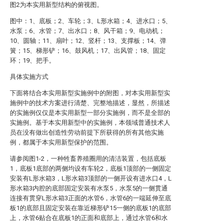
图2为本实用新型结构的俯视图。
图中：1、底板；2、车轮；3、L形水箱；4、进水口；5、
水泵；6、水管；7、出水口；8、风干箱；9、电动机；
10、圆轴；11、扇叶；12、竖杆；13、支撑板；14、弹
簧；15、梯形铲；16、鼓风机；17、出风管；18、固定
环；19、把手。
具体实施方式
下面将结合本实用新型实施例中的附图，对本实用新型实
施例中的技术方案进行清楚、完整地描述，显然，所描述
的实施例仅仅是本实用新型一部分实施例，而不是全部的
实施例。基于本实用新型中的实施例，本领域普通技术人
员在没有做出创造性劳动前提下所获得的所有其他实施
例，都属于本实用新型保护的范围。
请参阅图1-2，一种牲畜养殖圈用的清洁装置，包括底板
1，底板1底部的两侧均设有车轮2，底板1顶部的一侧固定
安装有L形水箱3，L形水箱3顶部的一侧开设有进水口4，L
形水箱3内腔的底部固定安装有水泵5，水泵5的一侧贯通
连接有贯穿L形水箱3正面的水管6，水管6的一端延伸至底
板1的底部且固定安装在靠近梯形铲15一侧的底板1的底部
上，水管6贴合在底板1的正面和底部上，通过水管6和水