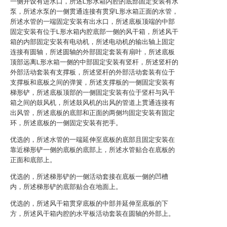
一侧开设有进水口，所述L形水箱内腔的底部固定安装有水
泵，所述水泵的一侧贯通连接有贯穿L形水箱正面的水管，
所述水管的一端固定安装有出水口，所述底板顶端的中部
固定安装有位于L形水箱内腔底部一侧的风干箱，所述风干
箱的内部固定安装有电动机，所述电动机的输出轴上固定
连接有圆轴，所述圆轴的外部固定套装有扇叶，所述底板
顶部远离L形水箱一侧的中部固定安装有竖杆，所述竖杆的
外部活动套装有支撑板，所述竖杆的外部活动套装有位于
支撑板和底板之间的弹簧，所述支撑板的一侧固定安装有
梯形铲，所述底板顶部的一侧固定安装有位于竖杆与风干
箱之间的鼓风机，所述鼓风机的出风的管道上贯通连接有
出风管，所述底板的底部和正面的两侧均固定安装有固定
环，所述底板的一侧固定安装有把手。
优选的，所述水管的一端延伸至底板的底部且固定安装在
靠近梯形铲一侧的底板的底部上，所述水管贴合在底板的
正面和底部上。
优选的，所述梯形铲的一侧活动套接在底板一侧的凹槽
内，所述梯形铲的底部贴合在地面上。
优选的，所述风干箱贯穿底板的中部并延伸至底板的下
方，所述风干箱内腔的水平板活动套装在圆轴的外部上。