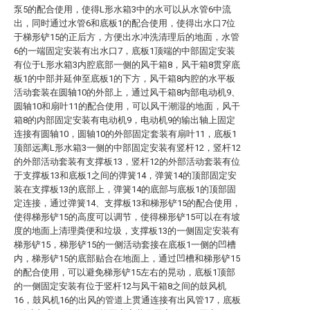
泵5的配合使用，使得L形水箱3中的水可以从水管6中流
出，同时通过水管6和底板1的配合使用，使得出水口7位
于梯形铲15的正后方，方便出水冲洗清理后的地面，水管
6的一端固定安装有出水口7，底板1顶端的中部固定安装
有位于L形水箱3内腔底部一侧的风干箱8，风干箱8贯穿底
板1的中部并延伸至底板1的下方，风干箱8内腔的水平板
活动套装在圆轴10的外部上，通过风干箱8内部电动机9、
圆轴10和扇叶11的配合使用，可以风干潮湿的地面，风干
箱8的内部固定安装有电动机9，电动机9的输出轴上固定
连接有圆轴10，圆轴10的外部固定套装有扇叶11，底板1
顶部远离L形水箱3一侧的中部固定安装有竖杆12，竖杆12
的外部活动套装有支撑板13，竖杆12的外部活动套装有位
于支撑板13和底板1之间的弹簧14，弹簧14的顶部固定安
装在支撑板13的底部上，弹簧14的底部与底板1的顶部固
定连接，通过弹簧14、支撑板13和梯形铲15的配合使用，
使得梯形铲15的高度可以调节，使得梯形铲15可以在有坡
度的地面上清理粪便和垃圾，支撑板13的一侧固定安装有
梯形铲15，梯形铲15的一侧活动套接在底板1一侧的凹槽
内，梯形铲15的底部贴合在地面上，通过凹槽和梯形铲15
的配合使用，可以避免梯形铲15左右的晃动，底板1顶部
的一侧固定安装有位于竖杆12与风干箱8之间的鼓风机
16，鼓风机16的出风的管道上贯通连接有出风管17，底板