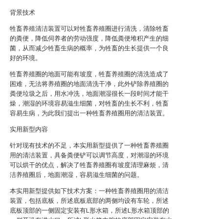
背景技术
牲畜养殖清洁装置可以对牲畜养殖圈进行清洗，清除牲畜
的粪便，降低伺养者的劳动强度，降低粪便堆积产生的细
菌，从而减少牲畜生病的概率，为牲畜的生长提供一个良
好的环境。
牲畜养殖圈的地面可能有坡度，牲畜养殖圈的清洗造成了
困难，无法将养殖圈的地面清洗干净，此外铲除养殖圈的
粪便垃圾之后，用水冲洗，地面潮湿很长一段时间才能干
燥，潮湿的环境容易滋生细菌，对牲畜的生长不利，牲畜
容易生病，为此我们提出一种牲畜养殖圈用的清洁装置。
实用新型内容
针对现有技术的不足，本实用新型提供了一种牲畜养殖圈
用的清洁装置，具备粪便铲可以调节高度，对潮湿的环境
可以烘干的优点，解决了牲畜养殖圈有坡度清理麻烦，清
洁养殖圈后，地面潮湿，容易滋生细菌的问题。
本实用新型提供如下技术方案：一种牲畜养殖圈用的清洁
装置，包括底板，所述底板底部的两侧均设有车轮，所述
底板顶部的一侧固定安装有L形水箱，所述L形水箱顶部的