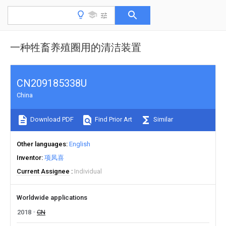
一种牲畜养殖圈用的清洁装置
CN209185338U
China
Download PDF
Find Prior Art
Similar
Other languages
English
Inventor
项凤喜
Current Assignee
Individual
Worldwide applications
2018
CN