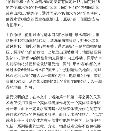
1的底部和正面的两侧均固定安装有固定环18，固定环18
的内侧和水管6的外侧固定套装，固定环18的内侧固定套
装在出水口7的外侧，通过固定环18和水管6的配合使用，
使得水管6稳定的固定在底板1上，底板1的一侧固定安装
有把手19。
工作原理，使用时通过进水口4将水灌进L形水箱3中，推
动把手19带动车轮2转动，清洗车向前移动，打开水泵5、
鼓风机16、和电动机9的开关，通过底板1一侧的凹槽的挤
压，梯形铲15向前移动，当地面出现坡度时，地面挤压梯
形铲15，弹簧14的弹性带动支撑板13向上移动，梯形铲15
向前移动将粪便和垃圾铲进粪池，同时L形水箱3内部的水
通过水管6最终从出水口7流出，冲洗刚清理的地面，同时
风通过出风管17进入风干箱8的内部，电动机9工作，带动
圆轴10转动，从而带动圆轴10上的扇叶11的转动，风干潮
湿的地面，即可。
需要说明的是，在本文中，诸如第一和第二等之类的关系
术语仅仅用来将一个实体或者操作与另一个实体或操作区
分开来，而不一定要求或者暗示这些实体或操作之间存在
任何这种实际的关系或者顺序。而且，术语“包括”、“包含”
或者其任何其他变体意在涵盖非排他性的包含，从而使得
包括一系列要素的过程、方法、物品或者设备不仅包括那