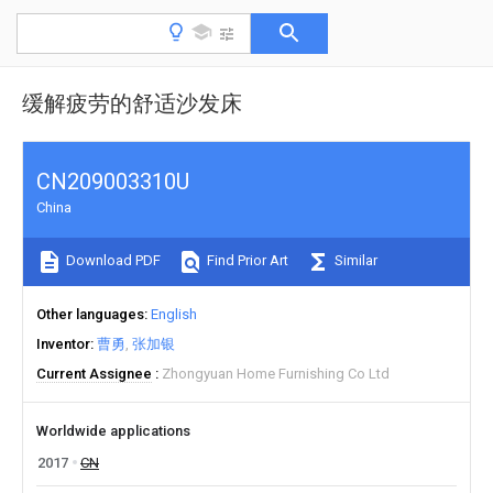
缓解疲劳的舒适沙发床
CN209003310U
China
Download PDF
Find Prior Art
Similar
Other languages
English
Inventor
曹勇
张加银
Current Assignee
Zhongyuan Home Furnishing Co Ltd
Worldwide applications
2017
CN