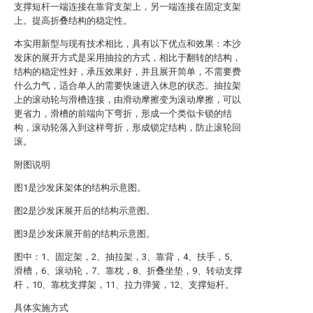
支撑短杆一端连接在靠背支架上，另一端连接在固定支架
上。提高折叠结构的稳定性。
本实用新型与现有技术相比，具有以下优点和效果：本沙
发床的展开方式是采用抽拉的方式，相比于翻转的结构，
结构的稳定性好，承压效果好，并且展开简单，不需要费
什么力气，适合单人的需要快速进入休息的状态。抽拉架
上的滚动轮与滑槽连接，由滑动摩擦变为滚动摩擦，可以
更省力，滑槽的前端向下弯折，形成一个类似卡锁的结
构，滚动轮落入到这样弯折，形成锁定结构，防止滚轮回
滚。
附图说明
图1是沙发床架体的结构示意图。
图2是沙发床展开后的结构示意图。
图3是沙发床展开前的结构示意图。
图中：1、固定架，2、抽拉架，3、靠背，4、扶手，5、
滑槽，6、滚动轮，7、靠枕，8、折叠坐垫，9、转动支撑
杆，10、靠枕支撑架，11、拉力弹簧，12、支撑短杆。
具体实施方式