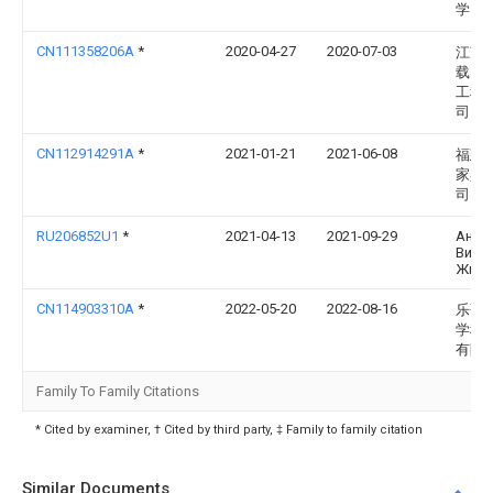
学
CN111358206A
*
2020-04-27
2020-07-03
江苏
载电
工程
司
CN112914291A
*
2021-01-21
2021-06-08
福建
家具
司
RU206852U1
*
2021-04-13
2021-09-29
Анат
Викт
Жива
CN114903310A
*
2022-05-20
2022-08-16
乐歌
学科
有限
Family To Family Citations
* Cited by examiner, † Cited by third party, ‡ Family to family citation
Similar Documents