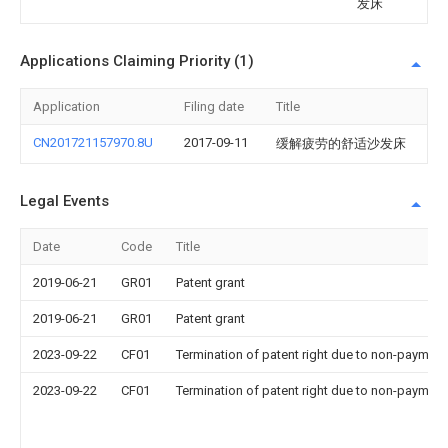
发床
Applications Claiming Priority (1)
Application
Filing date
Title
CN201721157970.8U
2017-09-11
缓解疲劳的舒适沙发床
Legal Events
Date
Code
Title
2019-06-21
GR01
Patent grant
2019-06-21
GR01
Patent grant
2023-09-22
CF01
Termination of patent right due to non-payment
2023-09-22
CF01
Termination of patent right due to non-payment