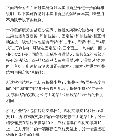
下面结合附图并通过实施例对本实用新型作进一步的详细
说明，以下实施例是对本实用新型的解释而本实用新型并
不局限于以下实施例。
一种缓解疲劳的舒适沙发床，包括支架和软包结构，所述
支架包括有固定架1和抽拉架2，固定架1和抽拉架2相互滑
动连接，软包结构包括有靠背3和扶手4，靠背3和扶手4形
成“凵”形结构，环绕在固定架1的三个面上，其余的一面与
抽拉架2连接，固定架1上成型有滑槽5，抽拉架2的端部连
接有滚动轮6，滚动轮6滚动安装在滑槽5中，滑槽5的外端
向下弯折，所述椅背侧边设置有靠枕7，靠枕7的通过折叠
结构与固定架1相连接。
所述软包结构还包括有折叠坐垫8，折叠坐垫8展开长度与
固定架1和抽拉架2展开长度相配合，折叠坐垫8的展开长
度与靠枕7的宽度之和与固定架1和抽拉架2展开后的长度
相同。
所述折叠结构包括转动支撑杆9、靠枕支撑架10和拉力弹
簧11，所述转动支撑杆9的一端铰连接在固定架1上，另一
端铰连接在靠枕支撑架10上，靠枕连接在靠枕支撑架10
上，拉力弹簧11的一端连接在靠枕支架上，另一端连接在
转动支撑杆9的中部。