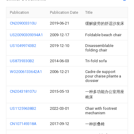
Publication
Publication Date
Title
CN209003310U
2019-06-21
缓解疲劳的舒适沙发床
US20090309394A1
2009-12-17
Foldable beach chair
US10499743B2
2019-12-10
Disassemblable
folding chair
US8739330B2
2014-06-03
Tri-fold sofa
WO2006133642A1
2006-12-21
Cadre de support
pour chaise pliante a
dossier
CN204318107U
2015-05-13
一种多功能办公室用座
椅床
US11259638B2
2022-03-01
Chair with footrest
mechanism
CN107149318A
2017-09-12
一种折叠椅