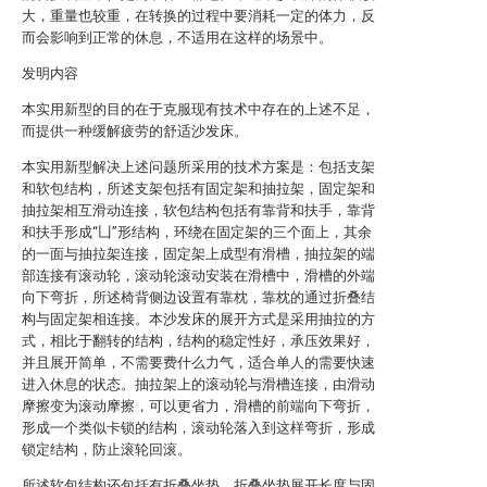
大，重量也较重，在转换的过程中要消耗一定的体力，反
而会影响到正常的休息，不适用在这样的场景中。
发明内容
本实用新型的目的在于克服现有技术中存在的上述不足，
而提供一种缓解疲劳的舒适沙发床。
本实用新型解决上述问题所采用的技术方案是：包括支架
和软包结构，所述支架包括有固定架和抽拉架，固定架和
抽拉架相互滑动连接，软包结构包括有靠背和扶手，靠背
和扶手形成“凵”形结构，环绕在固定架的三个面上，其余
的一面与抽拉架连接，固定架上成型有滑槽，抽拉架的端
部连接有滚动轮，滚动轮滚动安装在滑槽中，滑槽的外端
向下弯折，所述椅背侧边设置有靠枕，靠枕的通过折叠结
构与固定架相连接。本沙发床的展开方式是采用抽拉的方
式，相比于翻转的结构，结构的稳定性好，承压效果好，
并且展开简单，不需要费什么力气，适合单人的需要快速
进入休息的状态。抽拉架上的滚动轮与滑槽连接，由滑动
摩擦变为滚动摩擦，可以更省力，滑槽的前端向下弯折，
形成一个类似卡锁的结构，滚动轮落入到这样弯折，形成
锁定结构，防止滚轮回滚。
所述软包结构还包括有折叠坐垫，折叠坐垫展开长度与固