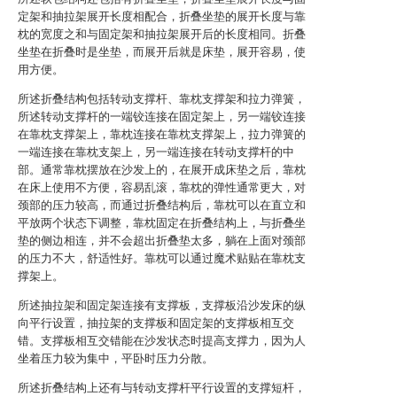
定架和抽拉架展开长度相配合，折叠坐垫的展开长度与靠
枕的宽度之和与固定架和抽拉架展开后的长度相同。折叠
坐垫在折叠时是坐垫，而展开后就是床垫，展开容易，使
用方便。
所述折叠结构包括转动支撑杆、靠枕支撑架和拉力弹簧，
所述转动支撑杆的一端铰连接在固定架上，另一端铰连接
在靠枕支撑架上，靠枕连接在靠枕支撑架上，拉力弹簧的
一端连接在靠枕支架上，另一端连接在转动支撑杆的中
部。通常靠枕摆放在沙发上的，在展开成床垫之后，靠枕
在床上使用不方便，容易乱滚，靠枕的弹性通常更大，对
颈部的压力较高，而通过折叠结构后，靠枕可以在直立和
平放两个状态下调整，靠枕固定在折叠结构上，与折叠坐
垫的侧边相连，并不会超出折叠垫太多，躺在上面对颈部
的压力不大，舒适性好。靠枕可以通过魔术贴贴在靠枕支
撑架上。
所述抽拉架和固定架连接有支撑板，支撑板沿沙发床的纵
向平行设置，抽拉架的支撑板和固定架的支撑板相互交
错。支撑板相互交错能在沙发状态时提高支撑力，因为人
坐着压力较为集中，平卧时压力分散。
所述折叠结构上还有与转动支撑杆平行设置的支撑短杆，