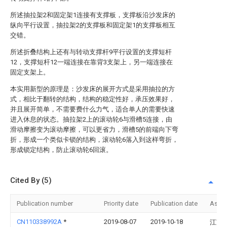
所述抽拉架2和固定架1连接有支撑板，支撑板沿沙发床的
纵向平行设置，抽拉架2的支撑板和固定架1的支撑板相互
交错。
所述折叠结构上还有与转动支撑杆9平行设置的支撑短杆
12，支撑短杆12一端连接在靠背3支架上，另一端连接在
固定支架上。
本实用新型的原理是：沙发床的展开方式是采用抽拉的方
式，相比于翻转的结构，结构的稳定性好，承压效果好，
并且展开简单，不需要费什么力气，适合单人的需要快速
进入休息的状态。抽拉架2上的滚动轮6与滑槽5连接，由
滑动摩擦变为滚动摩擦，可以更省力，滑槽5的前端向下弯
折，形成一个类似卡锁的结构，滚动轮6落入到这样弯折，
形成锁定结构，防止滚动轮6回滚。
Cited By (5)
Publication number
Priority date
Publication date
Assi
CN110338992A
*
2019-08-07
2019-10-18
江苏