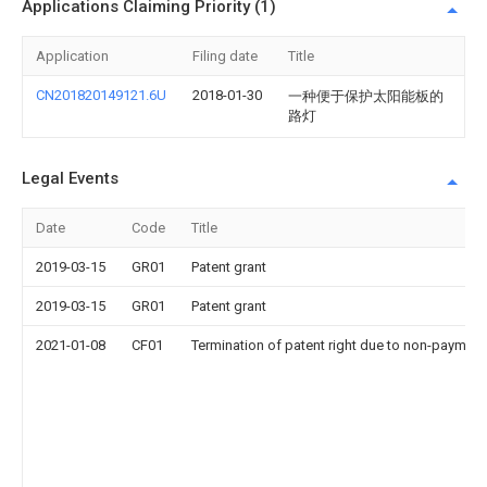
Applications Claiming Priority (1)
Application
Filing date
Title
CN201820149121.6U
2018-01-30
一种便于保护太阳能板的
路灯
Legal Events
Date
Code
Title
2019-03-15
GR01
Patent grant
2019-03-15
GR01
Patent grant
2021-01-08
CF01
Termination of patent right due to non-payment