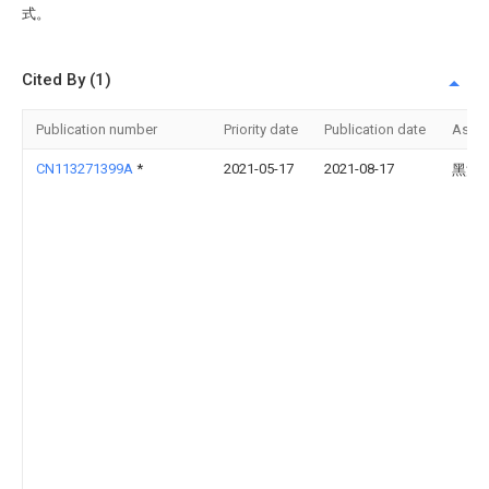
式。
Cited By (1)
Publication number
Priority date
Publication date
Assi
CN113271399A
*
2021-05-17
2021-08-17
黑河