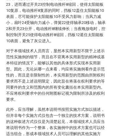
23，进而通过开关23控制电动推杆8缩回，使得太阳能板
10复原，电动推杆8复原的同时，挡板12盖住太阳能板10
表面，尽可能保护太阳能板10不受风力影响；当风力减
小，扇叶24受轴向力减小，弹簧22使得轴承20移动，轴承
2和开关23分开，电动推杆8继续伸长；当夜晚放电时，控
制控制开关25使得电动推杆8缩回，挡板12遮住太阳能板
10表面，避免了灰尘进入。
对于本领域技术人员而言，显然本实用新型不限于上述示
范性实施例的细节，而且在不背离本实用新型的精神或基
本特征的情况下，能够以其他的具体形式实现本实用新
型。因此，无论从哪一点来看，均应将实施例看作是示范
性的，而且是非限制性的，本实用新型的范围由所附权利
要求而不是上述说明限定，因此旨在将落在权利要求的等
同要件的含义和范围内的所有变化囊括在本实用新型内。
不应将权利要求中的任何附图标记视为限制所涉及的权利
要求。
此外，应当理解，虽然本说明书按照实施方式加以描述，
但并非每个实施方式仅包含一个独立的技术方案，说明书
的这种叙述方式仅仅是为清楚起见，本领域技术人员应当
将说明书作为一个整体，各实施例中的技术方案也可以经
适当组合，形成本领域技术人员可以理解的其他实施方