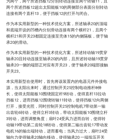
为两个，两个所述挡板12分别转动连接至两个转轴11，且
两个所述挡板12超出太阳能板10的两侧部分表面分别转动
连接有两个直杆13，便于挡板12的打开与闭合。
作为本实用新型的一种技术优化方案，所述轴承20的顶端
和底端开设的凹槽内分别滑动连接有两个横杆21，且两个
横杆21和开关23都固定连接至壳体15的内侧隔板，便于轴
承20的滑动。
作为本实用新型的一种技术优化方案，所述转动轴19贯穿
轴承20且转动连接至轴承20的内部，且所述转动轴19贯穿
轴承20一侧的端部正对应有开关23，便于轴承20端部接触
开关23。
本实用新型在使用时，首先将该装置内的电器元件外接电
源，当太阳出来时，通过控制开关25控制电动推杆8伸
长，使得太阳能板10围绕固定杆9转动，使得直杆13拉动
挡板12，进而挡板12围绕转轴11转动，使得挡板12向两侧
打开，接受光照，同时控制开关25控制电机7带动第一输
出齿轮6转动，使得立杆3转动，带动太阳能板10围绕立杆
3转动，进而调整角度；扇叶24受风力进而自转，使得转
动轴19带动第二齿轮18转动，使得第二输出齿轮17带动发
电机16的输出端转动，进而蓄电；当风力过大，扇叶24受
轴向力使得轴承20轴向移动，使得轴承20 一端按压开关