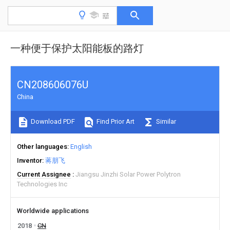
一种便于保护太阳能板的路灯
CN208606076U
China
Download PDF
Find Prior Art
Similar
Other languages
English
Inventor
蒋朋飞
Current Assignee
Jiangsu Jinzhi Solar Power Polytron
Technologies Inc
Worldwide applications
2018
CN