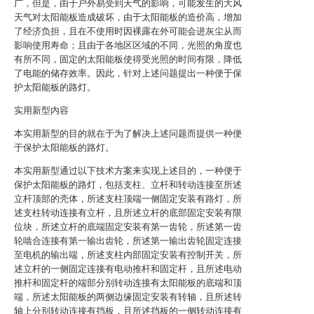
广，但是，由于户外易受到天气的影响，可能发生的大风
天气对太阳能板造成破坏，由于太阳能板的造价高，增加
了经济负担，且在不使用时因裸露在外可能会进灰尘从而
影响使用寿命；且由于各地区区域的不同，光照的角度也
有所不同，固定的太阳能板使得受光照的时间有限，降低
了电能的储存效率。因此，针对上述问题提出一种便于保
护太阳能板的路灯。
实用新型内容
本实用新型的目的就在于为了解决上述问题而提供一种便
于保护太阳能板的路灯。
本实用新型通过以下技术方案来实现上述目的，一种便于
保护太阳能板的路灯，包括支柱、立杆和转动连接至所述
立杆顶部的壳体，所述支柱顶端一侧固定安装有路灯，所
述支柱转动连接有立杆，且所述立杆的底部固定安装有限
位块，所述立杆的底端固定安装有第一齿轮，所述第一齿
轮啮合连接有第一输出齿轮，所述第一输出齿轮固定连接
至电机的输出端，所述支柱内部固定安装有控制开关，所
述立杆的一侧固定连接有电动推杆和固定杆，且所述电动
推杆和固定杆的端部分别转动连接有太阳能板的底端和顶
端，所述太阳能板的两侧边缘固定安装有转轴，且所述转
轴上分别转动连接有挡板，且所述挡板的一侧转动连接有