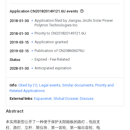
Application CN201820149121.6U events
Application filed by Jiangsu Jinzhi Solar Power
2018-01-30
Polytron Technologies Inc
Priority to CN201820149121.6U
2018-01-30
Application granted
2019-03-15
Publication of CN208606076U
2019-03-15
Expired - Fee Related
Status
Anticipated expiration
2028-01-30
Info
Cited by (1)
Legal events
Similar documents
Priority and
Related Applications
External links
Espacenet
Global Dossier
Discuss
Abstract
本实用新型公开了一种便于保护太阳能板的路灯，包括支
柱、路灯、立杆、限位块、第一齿轮、第一输出齿轮、电