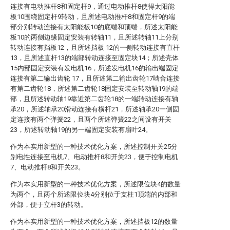
连接有电动推杆8和固定杆9，通过电动推杆8使得太阳能
板10围绕固定杆9转动，且所述电动推杆8和固定杆9的端
部分别转动连接有太阳能板10的底端和顶端，所述太阳能
板10的两侧边缘固定安装有转轴11，且所述转轴11上分别
转动连接有挡板12，且所述挡板 12的一侧转动连接有直杆
13，且所述直杆13的端部转动连接至固定块14；所述壳体
15内部固定安装有发电机16，所述发电机16的输出端固定
连接有第二输出齿轮 17，且所述第二输出齿轮17啮合连接
有第二齿轮18，所述第二齿轮18固定安装至转动轴19的端
部，且所述转动轴19靠近第二齿轮18的一端转动连接有轴
承20，所述轴承20滑动连接有横杆21，所述轴承20一侧固
定连接有两个弹簧22，且两个所述弹簧22之间设有开关
23，所述转动轴19的另一端固定安装有扇叶24。
作为本实用新型的一种技术优化方案，所述控制开关25分
别电性连接至电机7、电动推杆8和开关23，便于控制电机
7、电动推杆8和开关23。
作为本实用新型的一种技术优化方案，所述限位块4的数量
为两个，且两个所述限位块4分别位于支柱1顶端的内部和
外部，便于立杆3的转动。
作为本实用新型的一种技术优化方案，所述挡板12的数量