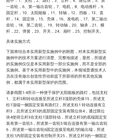
图中：1、支柱，2、路灯，3、立杆，4、限位块，5、第
一齿轮，6、第一输出齿轮，7、电机，8、电动推杆，9、
固定杆，10、太阳能板，11、转轴，12、挡板，13、直
杆，14、固定块，15、壳体，16、发电机，17、第二输出
齿轮，18、第二齿轮， 19、转动轴，20、轴承，21、横
杆，22、弹簧，23、开关，24、扇叶，25、控制开关。
具体实施方式
下面将结合本实用新型实施例中的附图，对本实用新型实
施例中的技术方案进行清楚、完整地描述，显然，所描述
的实施例仅仅是本实用新型一部分实施例，而不是全部的
实施例。基于本实用新型中的实施例，本领域普通技术人
员在没有做出创造性劳动前提下所获得的所有其他实施
例，都属于本实用新型保护的范围。
请参阅图1-4所示一种便于保护太阳能板的路灯，包括支柱
1、立杆3和转动连接至所述立杆3顶部的壳体15，所述支
柱1顶端一侧固定安装有路灯2，所述支柱1 转动连接有立
杆3，且所述立杆3的底部固定安装有限位块4，通过限位
块4使得立杆3在支柱1顶部转动，所述立杆3的底端固定安
装有第一齿轮5，所述第一齿轮5 啮合连接有第一输出齿轮
6，所述第一输出齿轮6固定连接至电机7的输出端，所述
支柱1内部固定安装有控制开关25，所述立杆3的一侧固定