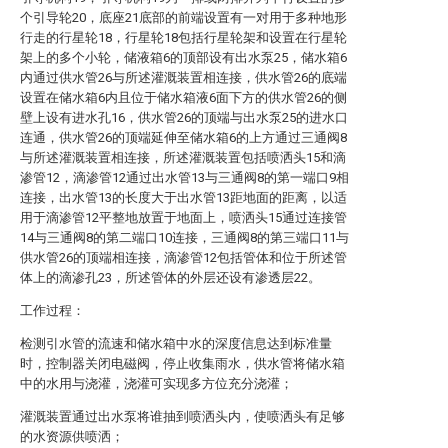
个引导轮20，底座21底部的前端设置有一对用于多种地形
行走的行星轮18，行星轮18包括行星轮架和设置在行星轮
架上的多个小轮，储液箱6的顶部设有出水泵25，储水箱6
内通过供水管26与所述灌溉装置相连接，供水管26的底端
设置在储水箱6内且位于储水箱液6面下方的供水管26的侧
壁上设有进水孔16，供水管26的顶端与出水泵25的进水口
连通，供水管26的顶端延伸至储水箱6的上方通过三通阀8
与所述灌溉装置相连接，所述灌溉装置包括喷洒头15和滴
渗管12，滴渗管12通过出水管13与三通阀8的第一端口9相
连接，出水管13的长度大于出水管13距地面的距离，以适
用于滴渗管12平整地放置于地面上，喷洒头15通过连接管
14与三通阀8的第二端口10连接，三通阀8的第三端口11与
供水管26的顶端相连接，滴渗管12包括管体和位于所述管
体上的滴渗孔23，所述管体的外层还设有渗透层22。
工作过程：
检测引水管的流速和储水箱中水的深度信息达到标准量
时，控制器关闭电磁阀，停止收集雨水，供水管将储水箱
中的水用与浇灌，浇灌可实现多方位充分浇灌；
灌溉装置通过出水泵将谁抽到喷洒头内，使喷洒头有足够
的水资源供喷洒；