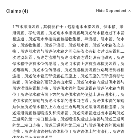
Claims
(4)
Hide Dependent
1.节水灌溉装置，其特征在于：包括雨水承接装置、储水箱、灌
溉装置、移动装置，所述雨水承接装置与所述储水箱通过下水管
相连通，所述雨水承接装置包括收集板、导流槽、引水管、储水
箱，所述收集板、所述导流槽、所述引水管、所述储水箱依次连
接，所述引水管与所述储水箱之间安装依次有初次过滤装置和二
次过滤装置，所述导流槽与所述引水管连通处设有电磁阀，所述
储水箱中设有水位传感器，所述引水管上设有流速检测装置，所
述电磁阀、所述水位传感器、所述流速检测装置分别与控制器相
连接，所述储水箱底部设置在底座上，所述底座的底部设有移动
装置，供储液箱的顶部设有出水泵，所述储水箱内通过供水管与
所述灌溉装置相连接，所述供水管的底端设置在所述储水箱内且
位于所述储水箱液面下方的所述供水管的侧壁上设有进水孔，所
述供水管的顶端与所述出水泵的进水口连通，所述供水管的顶端
延伸至所述储水箱的上方通过三通阀与所述灌溉装置相连接，所
述灌溉装置包括喷洒头和滴渗管，所述滴渗管通过出水管与所述
三通阀的第一端口相连接，所述喷洒头通过连接管与所述三通阀
的第二端口连接，所述三通阀的第三端口与所述供水管的顶端相
连接，所述滴渗管包括管体和位于所述管体上的滴渗孔，所述管
体的外层还设有渗透层。