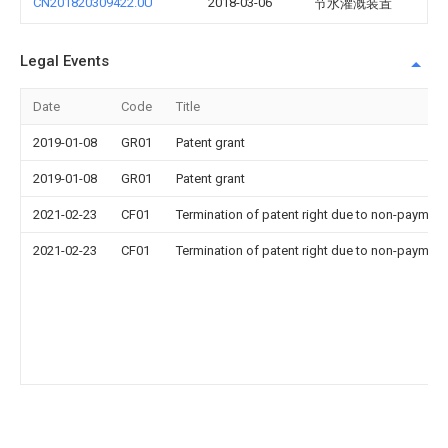
CN201820309422.0U
2018-03-06
节水灌溉装置
Legal Events
Date
Code
Title
2019-01-08
GR01
Patent grant
2019-01-08
GR01
Patent grant
2021-02-23
CF01
Termination of patent right due to non-payment
2021-02-23
CF01
Termination of patent right due to non-payment