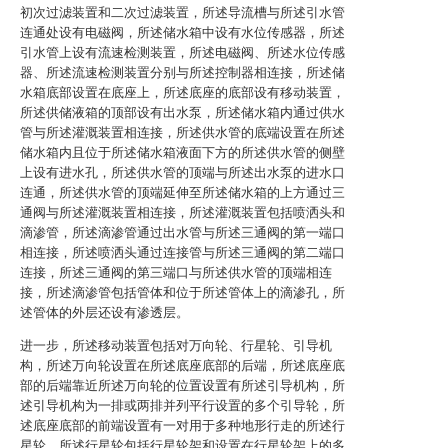
初次过滤装置和二次过滤装置，所述导流槽与所述引水管
连通处设有电磁阀，所述储水箱中设有水位传感器，所述
引水管上设有流速检测装置，所述电磁阀、所述水位传感
器、所述流速检测装置分别与所述控制器相连接，所述储
水箱底部设置在底座上，所述底座的底部设有移动装置，
所述供储液箱的顶部设有出水泵，所述储水箱内通过供水
管与所述灌溉装置相连接，所述供水管的底端设置在所述
储水箱内且位于所述储水箱液面下方的所述供水管的侧壁
上设有进水孔，所述供水管的顶端与所述出水泵的进水口
连通，所述供水管的顶端延伸至所述储水箱的上方通过三
通阀与所述灌溉装置相连接，所述灌溉装置包括喷洒头和
滴渗管，所述滴渗管通过出水管与所述三通阀的第一端口
相连接，所述喷洒头通过连接管与所述三通阀的第二端口
连接，所述三通阀的第三端口与所述供水管的顶端相连
接，所述滴渗管包括管体和位于所述管体上的滴渗孔，所
述管体的外层还设有渗透层。
进一步，所述移动装置包括对万向轮、行星轮、引导机
构，所述万向轮设置在所述底座底部的后端，所述底座底
部的后端靠近所述万向轮的位置设置有所述引导机构，所
述引导机构为一排或两排并列平行设置的多个引导轮，所
述底座底部的前端设置有一对用于多种地形行走的所述行
星轮，所述行星轮包括行星轮架和设置在行星轮架上的多