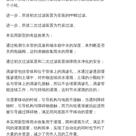
个小轮。
进一步，所述初次过滤装置为安装的PP棉过滤。
进一步，所述二次过滤装置为竹炭过滤。
本实用新型的有益效果为：
通过检测引水管的流速和储水箱中水的深度，来判断是否
关闭电磁阀，达到准确收集雨水的用量；
通过初次过滤装置和二次过滤装置保障雨水净化的安全；
滴渗管包括管体和位于管体上的滴渗孔，水通过渗透层缓
慢渗透到土壤中，对作物连续供水灌溉，土壤的小颗粒不
会与管体上的滴渗孔接触，所以不会堵塞滴渗孔，滴渗管
能连续工作，均匀持续的灌溉，达到节水灌溉的目的；
当需要移动的时候，引导机构与地面不接触，当遇到障碍
物时，引导机构与障碍物接触，而万向轮逐渐被抬起进而
被引导越过障碍物，满足田间底面不平移动的需要；
本实用新型将雨水收集用于灌溉，两种灌溉方式，满足不
同的灌溉需要，结构简单，实现了自动化的同时也节约了
大量的水资源，减少了劳作人员的工作量。