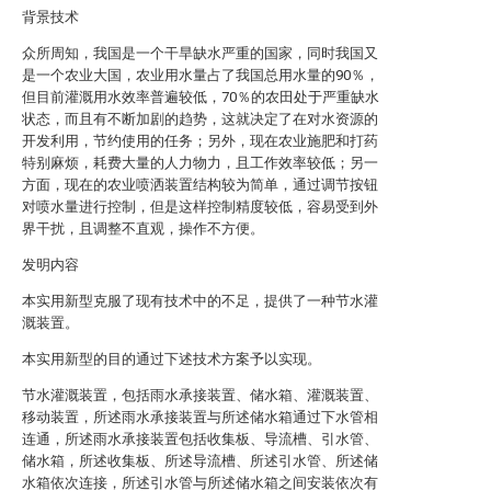
背景技术
众所周知，我国是一个干旱缺水严重的国家，同时我国又
是一个农业大国，农业用水量占了我国总用水量的90％，
但目前灌溉用水效率普遍较低，70％的农田处于严重缺水
状态，而且有不断加剧的趋势，这就决定了在对水资源的
开发利用，节约使用的任务；另外，现在农业施肥和打药
特别麻烦，耗费大量的人力物力，且工作效率较低；另一
方面，现在的农业喷洒装置结构较为简单，通过调节按钮
对喷水量进行控制，但是这样控制精度较低，容易受到外
界干扰，且调整不直观，操作不方便。
发明内容
本实用新型克服了现有技术中的不足，提供了一种节水灌
溉装置。
本实用新型的目的通过下述技术方案予以实现。
节水灌溉装置，包括雨水承接装置、储水箱、灌溉装置、
移动装置，所述雨水承接装置与所述储水箱通过下水管相
连通，所述雨水承接装置包括收集板、导流槽、引水管、
储水箱，所述收集板、所述导流槽、所述引水管、所述储
水箱依次连接，所述引水管与所述储水箱之间安装依次有