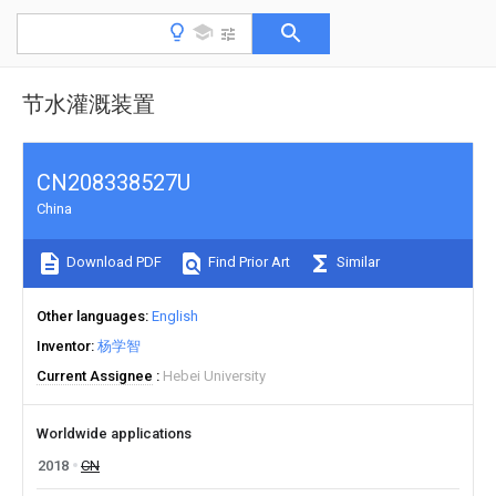
节水灌溉装置
CN208338527U
China
Download PDF
Find Prior Art
Similar
Other languages
English
Inventor
杨学智
Current Assignee
Hebei University
Worldwide applications
2018
CN