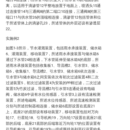
离，以适用于滴渗管12平整地放置于地面上，喷洒头15通
过连接管14与三通阀8的第二端口10连接，三通阀8的第三
端口11与供水管26的顶端相连接，滴渗管12包括管体和位
于所述管体上的滴渗孔23，所述管体的外层还设有渗透层
22。
实施例2
如图1-3所示，节水灌溉装置，包括雨水承接装置、储水箱
6、灌溉装置、移动装置7，所述雨水承接装置与储水箱6
通过下水管24相连通，下水管延伸至储水箱6的底部，所
述雨水承接装置包括收集板1、导流槽2、引水管3、储水
箱6，收集板1、导流槽2、引水管3、储水箱6依次连接，
引水管3与储水箱6之间安装依次有初次过滤装置4和二次
过滤装置5，初次过滤装置4为安装的PP棉过滤，二次过滤
装置5为竹炭过滤，导流槽2与引水管3连通处设有电磁
阀，储水箱6中设有水位传感器，引水管3上设有流速检测
装置，所述电磁阀、所述水位传感器、所述流速检测装置
分别与所述控制器相连接，储水箱6底部设置在底座21
上，底座21的底部设有移动装置7，移动装置包括对万向
轮17、行星轮18、引导机构19，万向轮17设置在底座21底
部的后端，底座21底部的后端靠近万向轮17的位置设置有
引导机构19，引导机构19为一排或两排并列平行设置的多