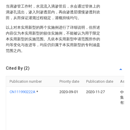
当滴渗管工作时，水流流入滴渗管后，水会通过管体上的
滴渗孔流出，渗入到渗透层内，再由渗透层缓慢渗透到农
田，从而保证灌溉过程稳定，灌概持续均匀。
以上对本实用新型的两个实施例进行了详细说明，但所述
内容仅为本实用新型的较佳实施例，不能被认为用于限定
本实用新型的实施范围。凡依本实用新型申请范围所作的
均等变化与改进等，均应仍归属于本实用新型的专利涵盖
范围之内。
Cited By (2)
Publication number
Priority date
Publication date
Assi
CN111990222A
*
2020-09-01
2020-11-27
中冶
集团
有限