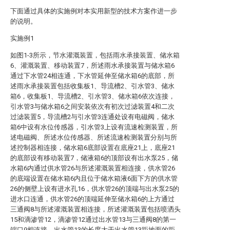
下面通过具体的实施例对本实用新型的技术方案作进一步
的说明。
实施例1
如图1-3所示，节水灌溉装置，包括雨水承接装置、储水箱
6、灌溉装置、移动装置7，所述雨水承接装置与储水箱6
通过下水管24相连通，下水管延伸至储水箱6的底部，所
述雨水承接装置包括收集板1、导流槽2、引水管3、储水
箱6，收集板1、导流槽2、引水管3、储水箱6依次连接，
引水管3与储水箱6之间安装依次有初次过滤装置4和二次
过滤装置5，导流槽2与引水管3连通处设有电磁阀，储水
箱6中设有水位传感器，引水管3上设有流速检测装置，所
述电磁阀、所述水位传感器、所述流速检测装置分别与所
述控制器相连接，储水箱6底部设置在底座21上，底座21
的底部设有移动装置7，储液箱6的顶部设有出水泵25，储
水箱6内通过供水管26与所述灌溉装置相连接，供水管26
的底端设置在储水箱6内且位于储水箱液6面下方的供水管
26的侧壁上设有进水孔16，供水管26的顶端与出水泵25的
进水口连通，供水管26的顶端延伸至储水箱6的上方通过
三通阀8与所述灌溉装置相连接，所述灌溉装置包括喷洒头
15和滴渗管12，滴渗管12通过出水管13与三通阀8的第一
端口9相连接，出水管13的长度大于出水管13距地面的距