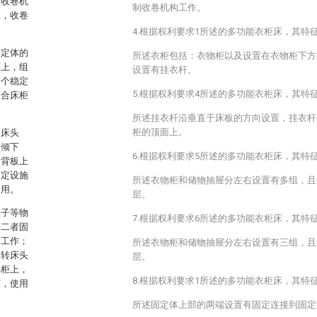
在收卷机
制收卷机构工作。
上，收卷
4.根据权利要求1所述的多功能衣柜床，其特
固定体的
所述衣柜包括：衣物柜以及设置在衣物柜下方
柜上，组
设置有挂衣杆。
一个稳定
5.根据权利要求4所述的多功能衣柜床，其特
组合床柜
所述挂衣杆沿垂直于床板的方向设置，挂衣杆
柜的顶面上。
的床头
前倾下
6.根据权利要求5所述的多功能衣柜床，其特
动背板上
固定设施
所述衣物柜和储物抽屉分左右设置有多组，且
使用。
层。
被子等物
7.根据权利要求6所述的多功能衣柜床，其特
使二者固
的工作；
所述衣物柜和储物抽屉分左右设置有三组，且
旋转床头
层。
头柜上，
8.根据权利要求1所述的多功能衣柜床，其特
烦，使用
所述固定体上部的两端设置有固定连接到固定