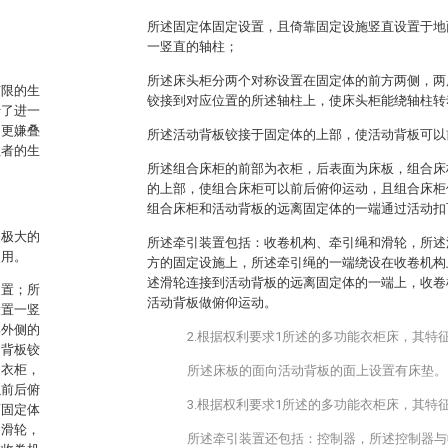
所述固定体固定设置，且倚靠固定设施竖直设置于地
一竖直的轴柱；
所述床头柜分两个对称设置在固定体的前方两侧，两
有限的生
铰接到对应位置的所述轴柱上，使床头柜能绕轴柱转
行了进一
，更嫌叠
所述活动背板铰接于固定体的上部，使活动背板可以
住者的生
所述组合床柜的前部为衣柜，后表面为床板，组合床
的上部，使组合床柜可以前后俯仰运动，且组合床柜
组合床柜和活动背板的远离固定体的一端通过活动扣
，极大的
所述牵引装置包括：收卷机构、牵引绳和滑轮，所述
使用。
方的固定设施上，所述牵引绳的一端绕设在收卷机构
述滑轮连接到活动背板的远离固定体的一端上，收卷
装置；所
活动背板做俯仰运动。
设置一竖
部外侧的
2.根据权利要求1所述的多功能衣柜床，其特
动背板铰
为衣柜，
所述床板的面向活动背板的面上设置有床垫。
以前后俯
3.根据权利要求1所述的多功能衣柜床，其特
离固定体
和滑轮，
所述牵引装置还包括：控制器，所述控制器与