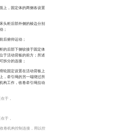
面上，固定体的两侧各设置
床头柜后部外侧的棱边分别
动；
前后俯仰运动；
柜的后部下侧铰接于固定体
位于活动背板的前方；所述
可拆分的连接；
滑轮固定设置在活动背板上
上，牵引绳的另一端绕过所
机构工作，收卷牵引绳拉动
征在于，
征在于，
收卷机构控制连接，用以控