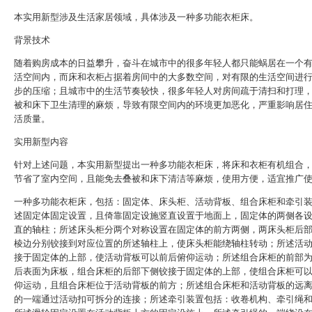
本实用新型涉及生活家居领域，具体涉及一种多功能衣柜床。
背景技术
随着购房成本的日益攀升，奋斗在城市中的很多年轻人都只能蜗居在一个
活空间内，而床和衣柜占据着房间中的大多数空间，对有限的生活空间进
步的压缩；且城市中的生活节奏较快，很多年轻人对房间疏于清扫和打理
被和床下卫生清理的麻烦，导致有限空间内的环境更加恶化，严重影响居
活质量。
实用新型内容
针对上述问题，本实用新型提出一种多功能衣柜床，将床和衣柜有机组合
节省了室内空间，且能免去叠被和床下清洁等麻烦，使用方便，适宜推广
一种多功能衣柜床，包括：固定体、床头柜、活动背板、组合床柜和牵引
述固定体固定设置，且倚靠固定设施竖直设置于地面上，固定体的两侧各
直的轴柱；所述床头柜分两个对称设置在固定体的前方两侧，两床头柜后
棱边分别铰接到对应位置的所述轴柱上，使床头柜能绕轴柱转动；所述活
接于固定体的上部，使活动背板可以前后俯仰运动；所述组合床柜的前部
后表面为床板，组合床柜的后部下侧铰接于固定体的上部，使组合床柜可
仰运动，且组合床柜位于活动背板的前方；所述组合床柜和活动背板的远
的一端通过活动扣可拆分的连接；所述牵引装置包括：收卷机构、牵引绳