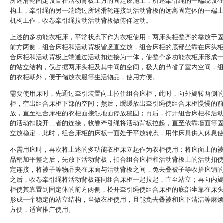
所述滑轮固定设置在活动背板上方的固定设施上，所述牵引绳的一端绕设
构上，牵引绳的另一端绕过所述滑轮连接到活动背板的远离固定体的一端
机构工作，收卷牵引绳拉动活动背板做俯仰运动。
上述的多功能衣柜床，平常状态下作为衣柜使用：两床头柜整齐的靠放于
前方两侧，组合床柜和活动背板皆竖直立放，组合床柜的底部坐靠在床头
合床柜和活动背板上端通过活动扣连接为一体，使整个多功能衣柜床形成
的站立结构，仅占据两床头柜及其中间的空间，极大的节省了室内空间，
的衣柜朝外，便于储放衣服等生活物品，使用方便。
需要使用床时，先通过牵引装置向上拉住组合床柜，此时，向外旋转两侧
柜，空出组合床柜下部的空间；然后，缓缓放出牵引绳使组合床柜慢慢的
放，直至组合床柜的衣柜面接触地面停放稳固；再后，打开组合床柜和活
的活动扣脱开二者的连接，收卷牵引绳将活动背板拉起，直至依靠墙面等
立放稳定，此时，组合床柜的床板一面处于平放转态，用作床具供人休息
不需用床时，再次将上述的多功能衣柜床立起作为衣柜使用：将床面上的
品稍加平整之后，先放下活动背板，扣合组合床柜和活动背板上的活动扣
定连接，将被子等物品夹在床面与活动背板之间，免去叠被子等收拾床铺
之后，收卷牵引绳将活动背板连同组合床柜一起拉起，直至站立；再向内
柜使其靠置到固定体的前方两侧，松开牵引绳使组合床柜的底部坐靠在床
形成一个稳定的站立结构，当做衣柜使用，且能免去叠被和床下清洁等麻
方便，适宜推广使用。