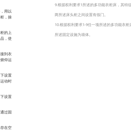
。
9.根据权利要求1所述的多功能衣柜床，其特
接，用以
两所述床头柜之间设置有假门。
床柜，操
10.根据权利要求1-9任一项所述的多功能衣
物柜的上
所述固定设施为墙体。
用品，使
连接到衣
柜俯仰运
上下设置
仰运动时
上下设置
；通过固
间存在空