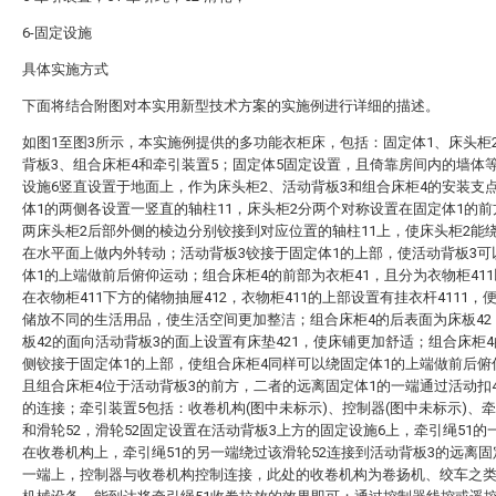
6-固定设施
具体实施方式
下面将结合附图对本实用新型技术方案的实施例进行详细的描述。
如图1至图3所示，本实施例提供的多功能衣柜床，包括：固定体1、床头柜
背板3、组合床柜4和牵引装置5；固定体5固定设置，且倚靠房间内的墙体
设施6竖直设置于地面上，作为床头柜2、活动背板3和组合床柜4的安装支
体1的两侧各设置一竖直的轴柱11，床头柜2分两个对称设置在固定体1的
两床头柜2后部外侧的棱边分别铰接到对应位置的轴柱11上，使床头柜2能绕
在水平面上做内外转动；活动背板3铰接于固定体1的上部，使活动背板3可
体1的上端做前后俯仰运动；组合床柜4的前部为衣柜41，且分为衣物柜41
在衣物柜411下方的储物抽屉412，衣物柜411的上部设置有挂衣杆4111，
储放不同的生活用品，使生活空间更加整洁；组合床柜4的后表面为床板42
板42的面向活动背板3的面上设置有床垫421，使床铺更加舒适；组合床柜
侧铰接于固定体1的上部，使组合床柜4同样可以绕固定体1的上端做前后俯
且组合床柜4位于活动背板3的前方，二者的远离固定体1的一端通过活动扣
的连接；牵引装置5包括：收卷机构(图中未标示)、控制器(图中未标示)、牵
和滑轮52，滑轮52固定设置在活动背板3上方的固定设施6上，牵引绳51的
在收卷机构上，牵引绳51的另一端绕过该滑轮52连接到活动背板3的远离固
一端上，控制器与收卷机构控制连接，此处的收卷机构为卷扬机、绞车之