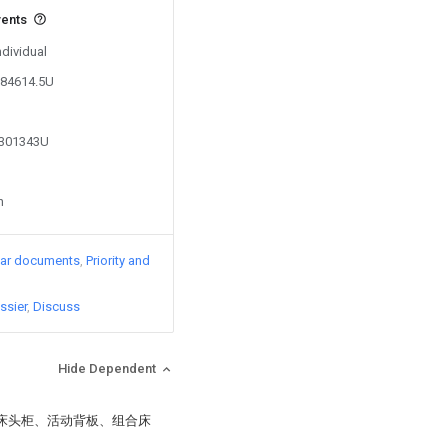
vents
ndividual
184614.5U
8301343U
n
lar documents
Priority and
ssier
Discuss
Hide Dependent
、床头柜、活动背板、组合床