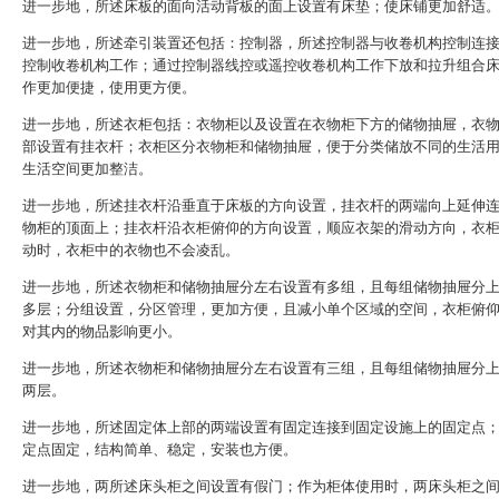
进一步地，所述床板的面向活动背板的面上设置有床垫；使床铺更加舒适
进一步地，所述牵引装置还包括：控制器，所述控制器与收卷机构控制连
控制收卷机构工作；通过控制器线控或遥控收卷机构工作下放和拉升组合
作更加便捷，使用更方便。
进一步地，所述衣柜包括：衣物柜以及设置在衣物柜下方的储物抽屉，衣
部设置有挂衣杆；衣柜区分衣物柜和储物抽屉，便于分类储放不同的生活
生活空间更加整洁。
进一步地，所述挂衣杆沿垂直于床板的方向设置，挂衣杆的两端向上延伸
物柜的顶面上；挂衣杆沿衣柜俯仰的方向设置，顺应衣架的滑动方向，衣
动时，衣柜中的衣物也不会凌乱。
进一步地，所述衣物柜和储物抽屉分左右设置有多组，且每组储物抽屉分
多层；分组设置，分区管理，更加方便，且减小单个区域的空间，衣柜俯
对其内的物品影响更小。
进一步地，所述衣物柜和储物抽屉分左右设置有三组，且每组储物抽屉分
两层。
进一步地，所述固定体上部的两端设置有固定连接到固定设施上的固定点
定点固定，结构简单、稳定，安装也方便。
进一步地，两所述床头柜之间设置有假门；作为柜体使用时，两床头柜之