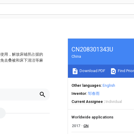
CN208301343U
柜使用，解放床铺所占据的
China
能免去叠被和床下清洁等麻
Download PDF
Find Prior
Other languages
English
Inventor
邹春雨
Current Assignee
Individual
Worldwide applications
2017
CN