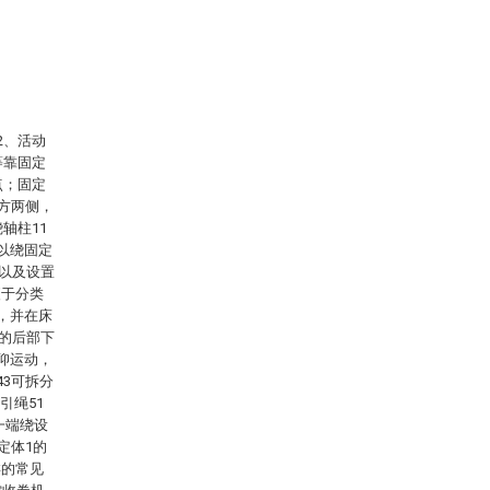
2、活动
等靠固定
点；固定
前方两侧，
轴柱11
以绕固定
1以及设置
便于分类
，并在床
4的后部下
仰运动，
43可拆分
引绳51
一端绕设
定体1的
类的常见