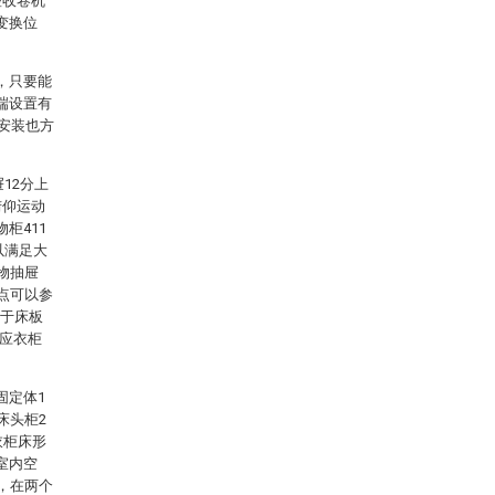
控收卷机
变换位
，只要能
端设置有
，安装也方
12分上
俯仰运动
柜411
以满足大
物抽屉
点可以参
直于床板
顺应衣柜
。
固定体1
床头柜2
衣柜床形
室内空
，在两个