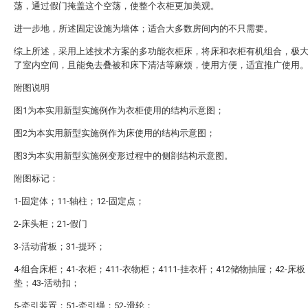
荡，通过假门掩盖这个空荡，使整个衣柜更加美观。
进一步地，所述固定设施为墙体；适合大多数房间内的不只需要。
综上所述，采用上述技术方案的多功能衣柜床，将床和衣柜有机组合，极
了室内空间，且能免去叠被和床下清洁等麻烦，使用方便，适宜推广使用
附图说明
图1为本实用新型实施例作为衣柜使用的结构示意图；
图2为本实用新型实施例作为床使用的结构示意图；
图3为本实用新型实施例变形过程中的侧剖结构示意图。
附图标记：
1-固定体；11-轴柱；12-固定点；
2-床头柜；21-假门
3-活动背板；31-提环；
4-组合床柜；41-衣柜；411-衣物柜；4111-挂衣杆；412储物抽屉；42-床板；
垫；43-活动扣；
5-牵引装置；51-牵引绳；52-滑轮；