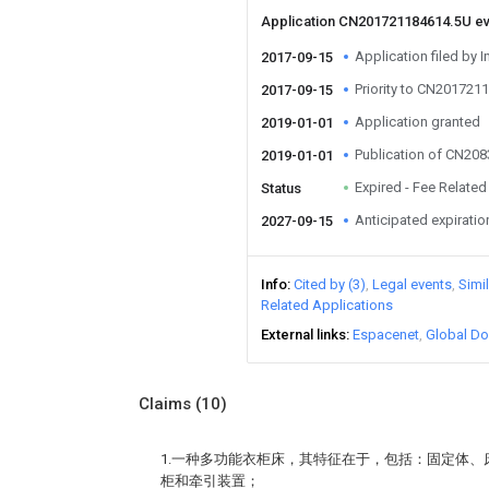
Application CN201721184614.5U e
Application filed by I
2017-09-15
Priority to CN201721
2017-09-15
Application granted
2019-01-01
Publication of CN20
2019-01-01
Expired - Fee Related
Status
Anticipated expiratio
2027-09-15
Info
Cited by (3)
Legal events
Simi
Related Applications
External links
Espacenet
Global Do
Claims
(10)
1.一种多功能衣柜床，其特征在于，包括：固定体
柜和牵引装置；