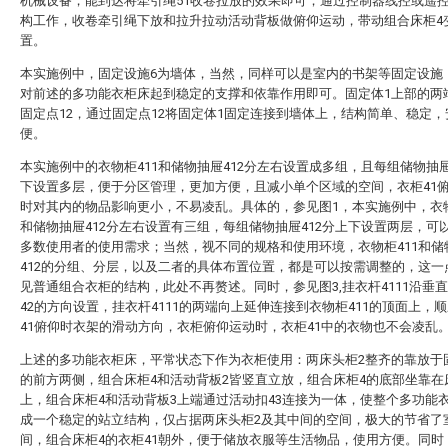
机械设备，能到达将牵引绳51收卷拉放的效果即可；通过控制器线控或遥
构工作，收卷牵引绳下放和拉升拉动活动背板做俯仰运动，带动组合床柜4
置。
本实施例中，固定设施6为墙体，当然，同样可以是室内的书架等固定设施
对前述的多功能衣柜床起到稳定的支撑和依靠作用即可。固定体1上部的两
固定点12，通过固定点12将固定体1固定连接到墙体上，结构简单、稳定
便。
本实施例中的衣物柜411和储物抽屉412分左右设置成多组，且每组储物抽屉
下设置多层，便于分区管理，更加方便，且减小单个区域的空间，衣柜41
时对其内的物品影响更小，不易凌乱。具体的，参见图1，本实施例中，衣物
和储物抽屉412分左右设置有三组，每组储物抽屉412分上下设置两层，可
多数使用者的使用需求；当然，视不同的规格和使用环境，衣物柜411和储
412的分组、分层，以及二者的具体布置位置，都是可以按需调整的，这一
见普通组合衣柜的结构，此处不再赘述。同时，参见图3,挂衣杆4111沿垂
42的方向设置，挂衣杆4111的两端向上延伸连接到衣物柜411的顶面上，
41俯仰时衣架的滑动方向，衣柜俯仰运动时，衣柜41中的衣物也不会凌乱
上述的多功能衣柜床，平常状态下作为衣柜使用：两床头柜2整齐的靠放于
的前方两侧，组合床柜4和活动背板2皆竖直立放，组合床柜4的底部坐靠在
上，组合床柜4和活动背板3上端通过活动扣43连接为一体，使整个多功能
成一个稳定的站立结构，仅占据两床头柜2及其中间的空间，极大的节省了
间，组合床柜4的衣柜41朝外，便于储放衣服等生活物品，使用方便。同时