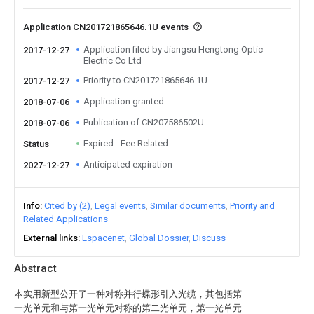
Application CN201721865646.1U events
Application filed by Jiangsu Hengtong Optic
2017-12-27
Electric Co Ltd
Priority to CN201721865646.1U
2017-12-27
Application granted
2018-07-06
Publication of CN207586502U
2018-07-06
Expired - Fee Related
Status
Anticipated expiration
2027-12-27
Info
Cited by (2)
Legal events
Similar documents
Priority and
Related Applications
External links
Espacenet
Global Dossier
Discuss
Abstract
本实用新型公开了一种对称并行蝶形引入光缆，其包括第
一光单元和与第一光单元对称的第二光单元，第一光单元