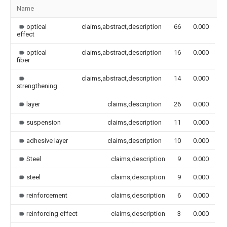
Name
I
optical
claims,abstract,description
66
0.000
effect
optical
claims,abstract,description
16
0.000
fiber
claims,abstract,description
14
0.000
strengthening
layer
claims,description
26
0.000
suspension
claims,description
11
0.000
adhesive layer
claims,description
10
0.000
Steel
claims,description
9
0.000
steel
claims,description
9
0.000
reinforcement
claims,description
6
0.000
reinforcing effect
claims,description
3
0.000