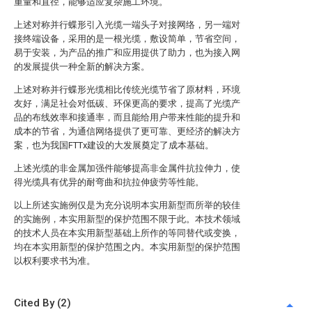
重量和直径，能够适应复杂施工环境。
上述对称并行蝶形引入光缆一端头子对接网络，另一端对
接终端设备，采用的是一根光缆，敷设简单，节省空间，
易于安装，为产品的推广和应用提供了助力，也为接入网
的发展提供一种全新的解决方案。
上述对称并行蝶形光缆相比传统光缆节省了原材料，环境
友好，满足社会对低碳、环保更高的要求，提高了光缆产
品的布线效率和接通率，而且能给用户带来性能的提升和
成本的节省，为通信网络提供了更可靠、更经济的解决方
案，也为我国FTTx建设的大发展奠定了成本基础。
上述光缆的非金属加强件能够提高非金属件抗拉伸力，使
得光缆具有优异的耐弯曲和抗拉伸疲劳等性能。
以上所述实施例仅是为充分说明本实用新型而所举的较佳
的实施例，本实用新型的保护范围不限于此。本技术领域
的技术人员在本实用新型基础上所作的等同替代或变换，
均在本实用新型的保护范围之内。本实用新型的保护范围
以权利要求书为准。
Cited By (2)