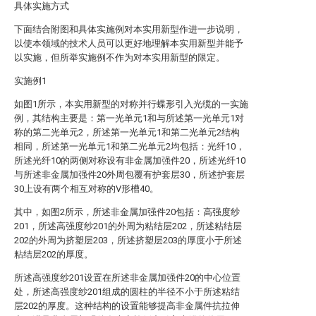
具体实施方式
下面结合附图和具体实施例对本实用新型作进一步说明，
以使本领域的技术人员可以更好地理解本实用新型并能予
以实施，但所举实施例不作为对本实用新型的限定。
实施例1
如图1所示，本实用新型的对称并行蝶形引入光缆的一实施
例，其结构主要是：第一光单元1和与所述第一光单元1对
称的第二光单元2，所述第一光单元1和第二光单元2结构
相同，所述第一光单元1和第二光单元2均包括：光纤10，
所述光纤10的两侧对称设有非金属加强件20，所述光纤10
与所述非金属加强件20外周包覆有护套层30，所述护套层
30上设有两个相互对称的V形槽40。
其中，如图2所示，所述非金属加强件20包括：高强度纱
201，所述高强度纱201的外周为粘结层202，所述粘结层
202的外周为挤塑层203，所述挤塑层203的厚度小于所述
粘结层202的厚度。
所述高强度纱201设置在所述非金属加强件20的中心位置
处，所述高强度纱201组成的圆柱的半径不小于所述粘结
层202的厚度。这种结构的设置能够提高非金属件抗拉伸