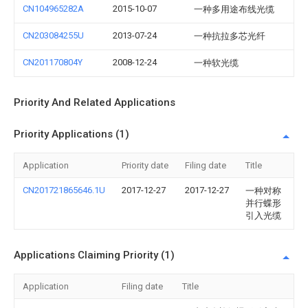
CN104965282A
2015-10-07
一种多用途布线光缆
CN203084255U
2013-07-24
一种抗拉多芯光纤
CN201170804Y
2008-12-24
一种软光缆
Priority And Related Applications
Priority Applications (1)
Application
Priority date
Filing date
Title
CN201721865646.1U
2017-12-27
2017-12-27
一种对称
并行蝶形
引入光缆
Applications Claiming Priority (1)
Application
Filing date
Title