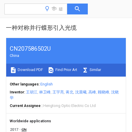
一种对称并行蝶形引入光缆
CN207586502U
China
Download PDF
Find Prior Art
Similar
Other languages
English
Inventor
王胡江
林卫峰
王宇亮
蒋北
沈晨曦
高峰
顾晓峰
沈晓
华
Current Assignee
Hengtong Optic Electric Co Ltd
Worldwide applications
2017
CN