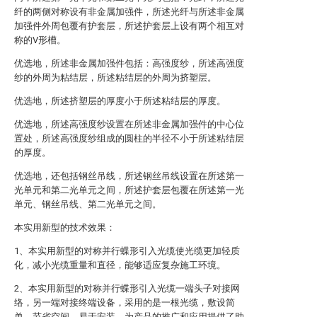
纤的两侧对称设有非金属加强件，所述光纤与所述非金属
加强件外周包覆有护套层，所述护套层上设有两个相互对
称的V形槽。
优选地，所述非金属加强件包括：高强度纱，所述高强度
纱的外周为粘结层，所述粘结层的外周为挤塑层。
优选地，所述挤塑层的厚度小于所述粘结层的厚度。
优选地，所述高强度纱设置在所述非金属加强件的中心位
置处，所述高强度纱组成的圆柱的半径不小于所述粘结层
的厚度。
优选地，还包括钢丝吊线，所述钢丝吊线设置在所述第一
光单元和第二光单元之间，所述护套层包覆在所述第一光
单元、钢丝吊线、第二光单元之间。
本实用新型的技术效果：
1、本实用新型的对称并行蝶形引入光缆使光缆更加轻质
化，减小光缆重量和直径，能够适应复杂施工环境。
2、本实用新型的对称并行蝶形引入光缆一端头子对接网
络，另一端对接终端设备，采用的是一根光缆，敷设简
单，节省空间，易于安装，为产品的推广和应用提供了助