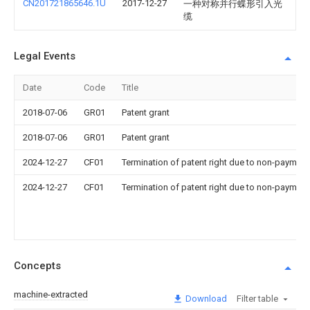
CN201721865646.1U
2017-12-27
一种对称并行蝶形引入光
缆
Legal Events
Date
Code
Title
2018-07-06
GR01
Patent grant
2018-07-06
GR01
Patent grant
2024-12-27
CF01
Termination of patent right due to non-payment
2024-12-27
CF01
Termination of patent right due to non-payment
Concepts
machine-extracted
Download
Filter table