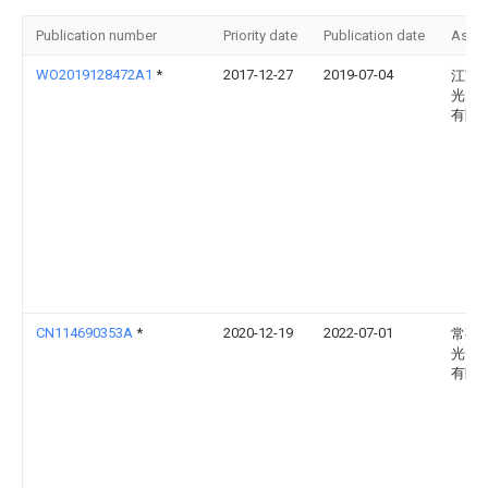
Publication number
Priority date
Publication date
Assi
WO2019128472A1
*
2017-12-27
2019-07-04
江苏
光电
有限
CN114690353A
*
2020-12-19
2022-07-01
常熟
光电
有限