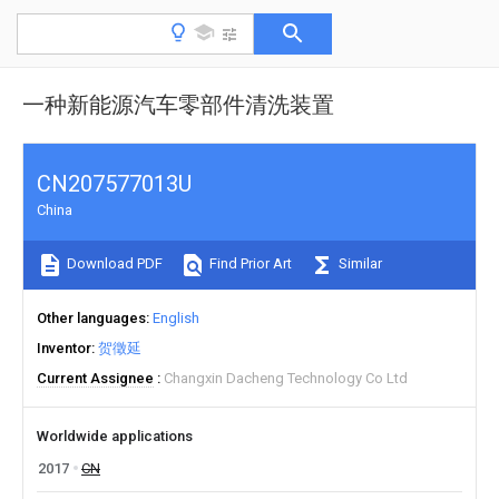
一种新能源汽车零部件清洗装置
CN207577013U
China
Download PDF
Find Prior Art
Similar
Other languages
English
Inventor
贺徵延
Current Assignee
Changxin Dacheng Technology Co Ltd
Worldwide applications
2017
CN