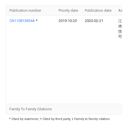
Publication number
Priority date
Publication date
Assi
CN110813854A
*
2019-10-23
2020-02-21
江苏
侬生
技有
司
Family To Family Citations
* Cited by examiner, † Cited by third party, ‡ Family to family citation