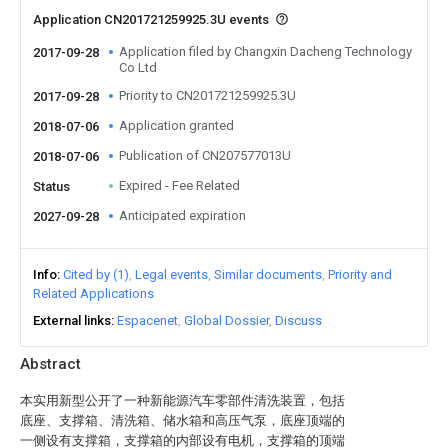
Application CN201721259925.3U events
Application filed by Changxin Dacheng Technology
2017-09-28
Co Ltd
Priority to CN201721259925.3U
2017-09-28
Application granted
2018-07-06
Publication of CN207577013U
2018-07-06
Expired - Fee Related
Status
Anticipated expiration
2027-09-28
Info
Cited by (1)
Legal events
Similar documents
Priority and
Related Applications
External links
Espacenet
Global Dossier
Discuss
Abstract
本实用新型公开了一种新能源汽车零部件清洗装置，包括
底座、支撑箱、清洗箱、储水箱和高压气泵，底座顶端的
一侧设有支撑箱，支撑箱的内部设有电机，支撑箱的顶端