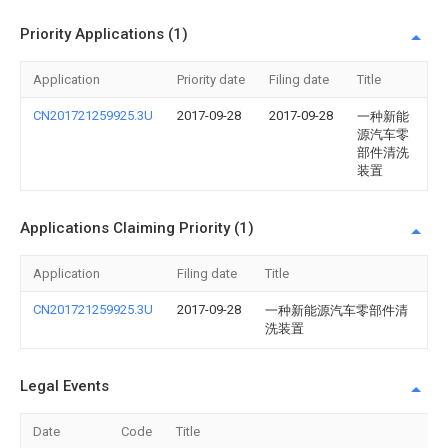
Priority Applications (1)
Application
Priority date
Filing date
Title
CN201721259925.3U
2017-09-28
2017-09-28
一种新能
源汽车零
部件清洗
装置
Applications Claiming Priority (1)
Application
Filing date
Title
CN201721259925.3U
2017-09-28
一种新能源汽车零部件清
洗装置
Legal Events
Date
Code
Title