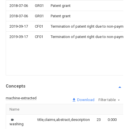
2018-07-06
GR01
Patent grant
2018-07-06
GR01
Patent grant
2019-09-17
CF01
Termination of patent right due to non-payment
2019-09-17
CF01
Termination of patent right due to non-payment
Concepts
machine-extracted
Download
Filter table
Name
Im
title,claims,abstract,description
23
0.000
washing