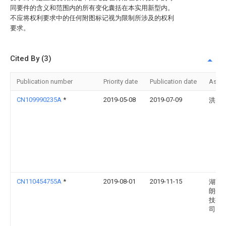
同要件的含义和范围内的所有变化囊括在本实用新型内。
不应将权利要求中的任何附图标记视为限制所涉及的权利
要求。
Cited By (3)
Publication number
Priority date
Publication date
Assi
CN109990235A
*
2019-05-08
2019-07-09
洪元
CN110454755A
*
2019-08-01
2019-11-15
湖南
朗光
技有
司