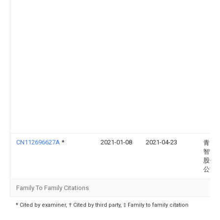
CN112696627A
*
2021-01-08
2021-04-23
青岛
智能
股份
公司
Family To Family Citations
* Cited by examiner, † Cited by third party, ‡ Family to family citation