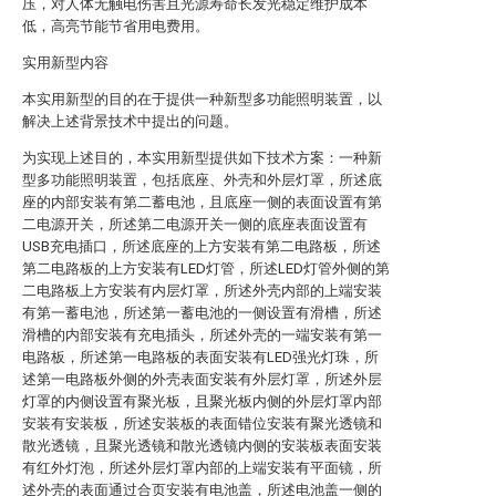
压，对人体无触电伤害且光源寿命长发光稳定维护成本
低，高亮节能节省用电费用。
实用新型内容
本实用新型的目的在于提供一种新型多功能照明装置，以
解决上述背景技术中提出的问题。
为实现上述目的，本实用新型提供如下技术方案：一种新
型多功能照明装置，包括底座、外壳和外层灯罩，所述底
座的内部安装有第二蓄电池，且底座一侧的表面设置有第
二电源开关，所述第二电源开关一侧的底座表面设置有
USB充电插口，所述底座的上方安装有第二电路板，所述
第二电路板的上方安装有LED灯管，所述LED灯管外侧的第
二电路板上方安装有内层灯罩，所述外壳内部的上端安装
有第一蓄电池，所述第一蓄电池的一侧设置有滑槽，所述
滑槽的内部安装有充电插头，所述外壳的一端安装有第一
电路板，所述第一电路板的表面安装有LED强光灯珠，所
述第一电路板外侧的外壳表面安装有外层灯罩，所述外层
灯罩的内侧设置有聚光板，且聚光板内侧的外层灯罩内部
安装有安装板，所述安装板的表面错位安装有聚光透镜和
散光透镜，且聚光透镜和散光透镜内侧的安装板表面安装
有红外灯泡，所述外层灯罩内部的上端安装有平面镜，所
述外壳的表面通过合页安装有电池盖，所述电池盖一侧的