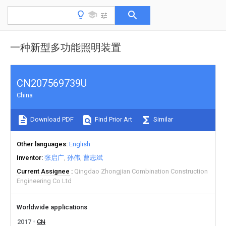
一种新型多功能照明装置
CN207569739U
China
Download PDF
Find Prior Art
Similar
Other languages
English
Inventor
张启广
孙伟
曹志斌
Current Assignee
Qingdao Zhongjian Combination Construction
Engineering Co Ltd
Worldwide applications
2017
CN