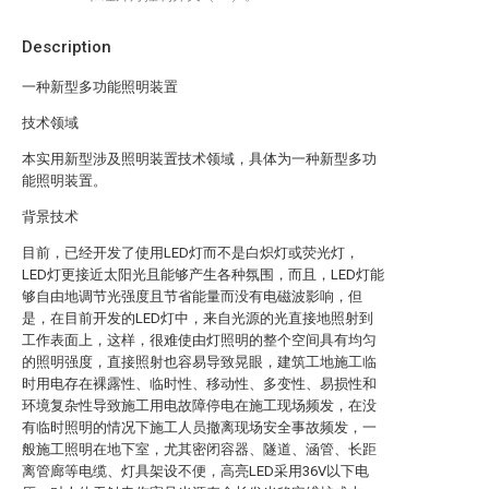
Description
一种新型多功能照明装置
技术领域
本实用新型涉及照明装置技术领域，具体为一种新型多功
能照明装置。
背景技术
目前，已经开发了使用LED灯而不是白炽灯或荧光灯，
LED灯更接近太阳光且能够产生各种氛围，而且，LED灯能
够自由地调节光强度且节省能量而没有电磁波影响，但
是，在目前开发的LED灯中，来自光源的光直接地照射到
工作表面上，这样，很难使由灯照明的整个空间具有均匀
的照明强度，直接照射也容易导致晃眼，建筑工地施工临
时用电存在裸露性、临时性、移动性、多变性、易损性和
环境复杂性导致施工用电故障停电在施工现场频发，在没
有临时照明的情况下施工人员撤离现场安全事故频发，一
般施工照明在地下室，尤其密闭容器、隧道、涵管、长距
离管廊等电缆、灯具架设不便，高亮LED采用36V以下电