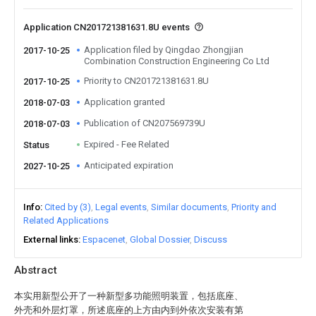
Application CN201721381631.8U events
Application filed by Qingdao Zhongjian
2017-10-25
Combination Construction Engineering Co Ltd
Priority to CN201721381631.8U
2017-10-25
Application granted
2018-07-03
Publication of CN207569739U
2018-07-03
Expired - Fee Related
Status
Anticipated expiration
2027-10-25
Info
Cited by (3)
Legal events
Similar documents
Priority and
Related Applications
External links
Espacenet
Global Dossier
Discuss
Abstract
本实用新型公开了一种新型多功能照明装置，包括底座、
外壳和外层灯罩，所述底座的上方由内到外依次安装有第