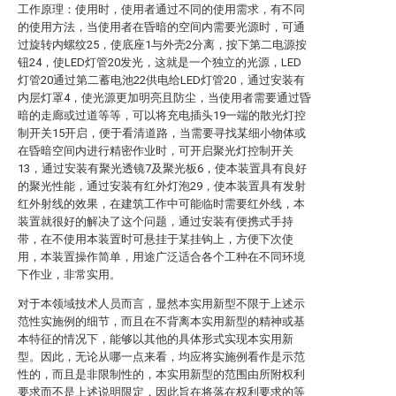
工作原理：使用时，使用者通过不同的使用需求，有不同
的使用方法，当使用者在昏暗的空间内需要光源时，可通
过旋转内螺纹25，使底座1与外壳2分离，按下第二电源按
钮24，使LED灯管20发光，这就是一个独立的光源，LED
灯管20通过第二蓄电池22供电给LED灯管20，通过安装有
内层灯罩4，使光源更加明亮且防尘，当使用者需要通过昏
暗的走廊或过道等等，可以将充电插头19一端的散光灯控
制开关15开启，便于看清道路，当需要寻找某细小物体或
在昏暗空间内进行精密作业时，可开启聚光灯控制开关
13，通过安装有聚光透镜7及聚光板6，使本装置具有良好
的聚光性能，通过安装有红外灯泡29，使本装置具有发射
红外射线的效果，在建筑工作中可能临时需要红外线，本
装置就很好的解决了这个问题，通过安装有便携式手持
带，在不使用本装置时可悬挂于某挂钩上，方便下次使
用，本装置操作简单，用途广泛适合各个工种在不同环境
下作业，非常实用。
对于本领域技术人员而言，显然本实用新型不限于上述示
范性实施例的细节，而且在不背离本实用新型的精神或基
本特征的情况下，能够以其他的具体形式实现本实用新
型。因此，无论从哪一点来看，均应将实施例看作是示范
性的，而且是非限制性的，本实用新型的范围由所附权利
要求而不是上述说明限定，因此旨在将落在权利要求的等