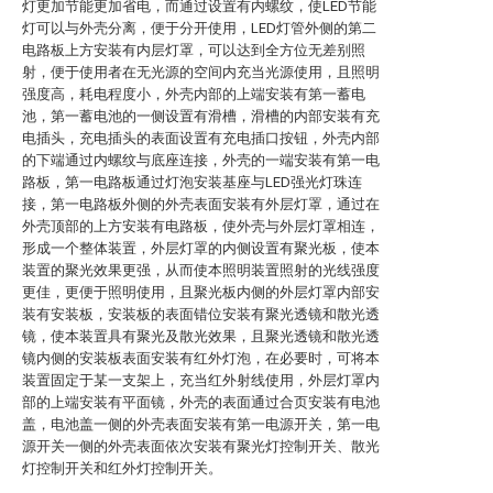
灯更加节能更加省电，而通过设置有内螺纹，使LED节能
灯可以与外壳分离，便于分开使用，LED灯管外侧的第二
电路板上方安装有内层灯罩，可以达到全方位无差别照
射，便于使用者在无光源的空间内充当光源使用，且照明
强度高，耗电程度小，外壳内部的上端安装有第一蓄电
池，第一蓄电池的一侧设置有滑槽，滑槽的内部安装有充
电插头，充电插头的表面设置有充电插口按钮，外壳内部
的下端通过内螺纹与底座连接，外壳的一端安装有第一电
路板，第一电路板通过灯泡安装基座与LED强光灯珠连
接，第一电路板外侧的外壳表面安装有外层灯罩，通过在
外壳顶部的上方安装有电路板，使外壳与外层灯罩相连，
形成一个整体装置，外层灯罩的内侧设置有聚光板，使本
装置的聚光效果更强，从而使本照明装置照射的光线强度
更佳，更便于照明使用，且聚光板内侧的外层灯罩内部安
装有安装板，安装板的表面错位安装有聚光透镜和散光透
镜，使本装置具有聚光及散光效果，且聚光透镜和散光透
镜内侧的安装板表面安装有红外灯泡，在必要时，可将本
装置固定于某一支架上，充当红外射线使用，外层灯罩内
部的上端安装有平面镜，外壳的表面通过合页安装有电池
盖，电池盖一侧的外壳表面安装有第一电源开关，第一电
源开关一侧的外壳表面依次安装有聚光灯控制开关、散光
灯控制开关和红外灯控制开关。