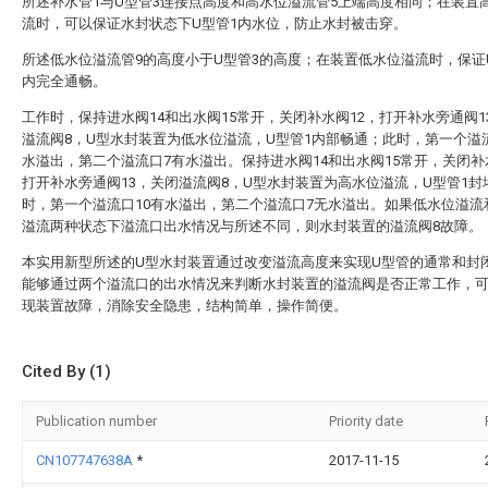
所述补水管1与U型管3连接点高度和高水位溢流管5上端高度相同；在装置
流时，可以保证水封状态下U型管1内水位，防止水封被击穿。
所述低水位溢流管9的高度小于U型管3的高度；在装置低水位溢流时，保证
内完全通畅。
工作时，保持进水阀14和出水阀15常开，关闭补水阀12，打开补水旁通阀1
溢流阀8，U型水封装置为低水位溢流，U型管1内部畅通；此时，第一个溢流
水溢出，第二个溢流口7有水溢出。保持进水阀14和出水阀15常开，关闭补
打开补水旁通阀13，关闭溢流阀8，U型水封装置为高水位溢流，U型管1封
时，第一个溢流口10有水溢出，第二个溢流口7无水溢出。如果低水位溢流
溢流两种状态下溢流口出水情况与所述不同，则水封装置的溢流阀8故障。
本实用新型所述的U型水封装置通过改变溢流高度来实现U型管的通常和封
能够通过两个溢流口的出水情况来判断水封装置的溢流阀是否正常工作，
现装置故障，消除安全隐患，结构简单，操作简便。
Cited By (1)
Publication number
Priority date
CN107747638A
*
2017-11-15