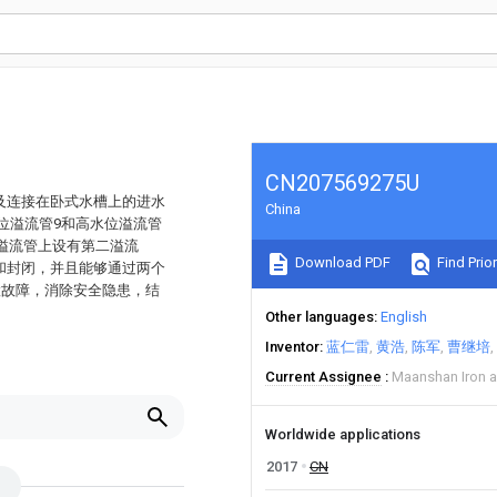
CN207569275U
及连接在卧式水槽上的进水
China
位溢流管9和高水位溢流管
溢流管上设有第二溢流
Download PDF
Find Prior
和封闭，并且能够通过两个
置故障，消除安全隐患，结
Other languages
English
Inventor
蓝仁雷
黄浩
陈军
曹继培
Current Assignee
Maanshan Iron a
Worldwide applications
2017
CN