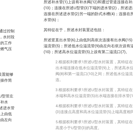
所述补水管(1)上设有补水阀(12)和通过管道连接
(13)；连接在所述U型管(3)下端的进水管(2)，所述进
连接在所述进水管(2)另一端的卧式水槽(4)；连接在
水管(6)；
其特征在于，所述水封装置还包括：
通过控制
，水封段
所述竖直出水管(6)上由低到高依次连接有出水阀(15
阀的工作
溢流管(5)；所述低水位溢流管(9)由左向右依次设有
于燃气压
(10)；所述高水位溢流管(5)上设有第二溢流口(7)。
2.根据权利要求1所述U型水封装置，其特征在
出水端连接在低水位溢流管(9)上，所述高水位
阀(8)和第一溢流口(10)之间；所述低水位溢流管
装置能够
连。
，操作简
3.根据权利要求1所述U型水封装置，其特征在
水端和高水位溢流管(5)出水端连接在排水管(1
U型管左
通补水
4.根据权利要求1所述U型水封装置，其特征在
述进水管
(3)连接点高度和高水位溢流管(5)上端高度相
管上由低
管由左向
5.根据权利要求1所述U型水封装置，其特征在
高度小于U型管(3)的高度。