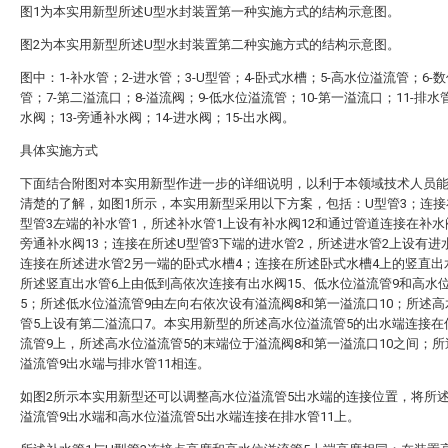
图1为本实用新型所述U型水封装置第一种实施方式的结构示意图。
图2为本实用新型所述U型水封装置第二种实施方式的结构示意图。
图中：1-补水管；2-进水管；3-U型管；4-卧式水槽；5-高水位溢流管；6-
管；7-第二溢流口；8-溢流阀；9-低水位溢流管；10-第一溢流口；11-排水管
水阀；13-旁通补水阀；14-进水阀；15-出水阀。
具体实施方式
下面结合附图对本实用新型作进一步的详细说明，以利于本领域技术人员
清楚的了解，如图1所示，本实用新型采用以下方案，包括：U型管3；连接
型管3左端的补水管1，所述补水管1上设有补水阀12和通过管道连接在补
旁通补水阀13；连接在所述U型管3下端的进水管2，所述进水管2上设有进水
连接在所述进水管2另一端的卧式水槽4；连接在所述卧式水槽4上的竖直出
所述竖直出水管6上由低到高依次连接有出水阀15、低水位溢流管9和高水
5；所述低水位溢流管9由左向右依次设有溢流阀8和第一溢流口10；所述
管5上设有第二溢流口7。本实用新型的所述高水位溢流管5的出水端连接在
流管9上，所述高水位溢流管5的末端位于溢流阀8和第一溢流口10之间；
溢流管9出水端与排水管11相连。
如图2所示本实用新型还可以调整高水位溢流管5出水端的连接位置，将所
溢流管9出水端和高水位溢流管5出水端连接在排水管11上。