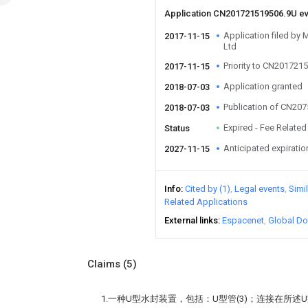
Application CN201721519506.9U e
Application filed by
2017-11-15
Ltd
Priority to CN201721
2017-11-15
Application granted
2018-07-03
Publication of CN20
2018-07-03
Expired - Fee Related
Status
Anticipated expiratio
2027-11-15
Info
Cited by (1)
Legal events
Simi
Related Applications
External links
Espacenet
Global Do
Claims
(5)
1.一种U型水封装置，包括：U型管(3)；连接在所述U型