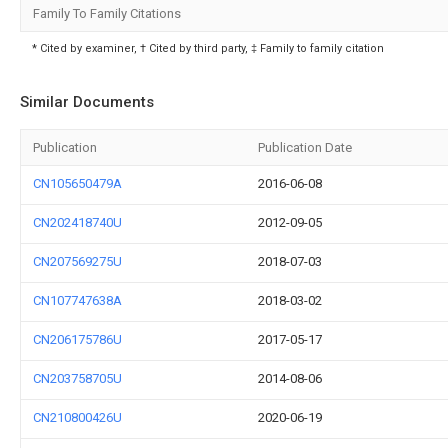
Family To Family Citations
* Cited by examiner, † Cited by third party, ‡ Family to family citation
Similar Documents
Publication
Publication Date
CN105650479A
2016-06-08
CN202418740U
2012-09-05
CN207569275U
2018-07-03
CN107747638A
2018-03-02
CN206175786U
2017-05-17
CN203758705U
2014-08-06
CN210800426U
2020-06-19