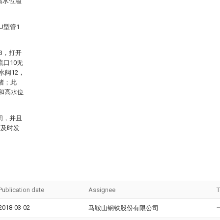
高水位溢
U型管1
3，打开
口10无
水阀12，
堵；此
和高水位
闭，并且
可及时发
Publication date
Assignee
T
2018-03-02
马鞍山钢铁股份有限公司