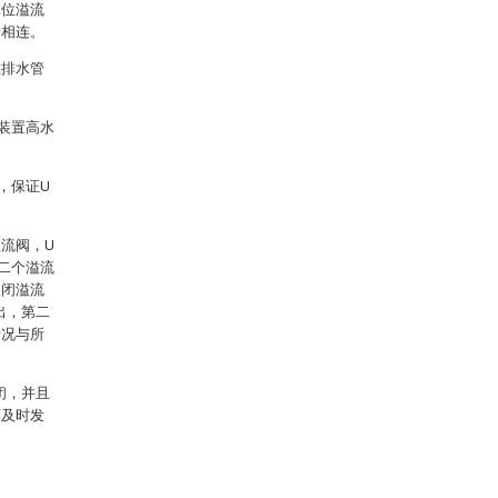
水位溢流
管相连。
在排水管
装置高水
，保证U
流阀，U
二个溢流
关闭溢流
出，第二
情况与所
闭，并且
可及时发