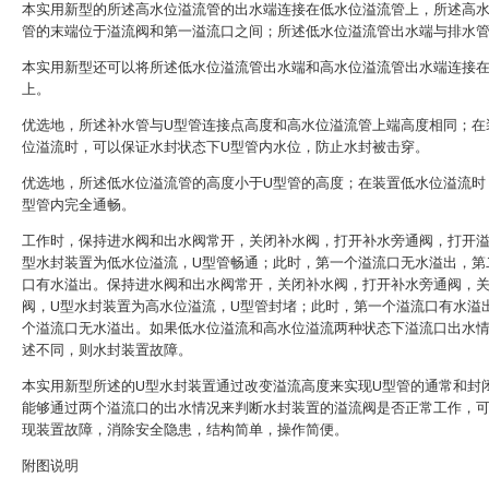
本实用新型的所述高水位溢流管的出水端连接在低水位溢流管上，所述高
管的末端位于溢流阀和第一溢流口之间；所述低水位溢流管出水端与排水
本实用新型还可以将所述低水位溢流管出水端和高水位溢流管出水端连接
上。
优选地，所述补水管与U型管连接点高度和高水位溢流管上端高度相同；在
位溢流时，可以保证水封状态下U型管内水位，防止水封被击穿。
优选地，所述低水位溢流管的高度小于U型管的高度；在装置低水位溢流时
型管内完全通畅。
工作时，保持进水阀和出水阀常开，关闭补水阀，打开补水旁通阀，打开溢
型水封装置为低水位溢流，U型管畅通；此时，第一个溢流口无水溢出，第
口有水溢出。保持进水阀和出水阀常开，关闭补水阀，打开补水旁通阀，
阀，U型水封装置为高水位溢流，U型管封堵；此时，第一个溢流口有水溢
个溢流口无水溢出。如果低水位溢流和高水位溢流两种状态下溢流口出水
述不同，则水封装置故障。
本实用新型所述的U型水封装置通过改变溢流高度来实现U型管的通常和封
能够通过两个溢流口的出水情况来判断水封装置的溢流阀是否正常工作，
现装置故障，消除安全隐患，结构简单，操作简便。
附图说明