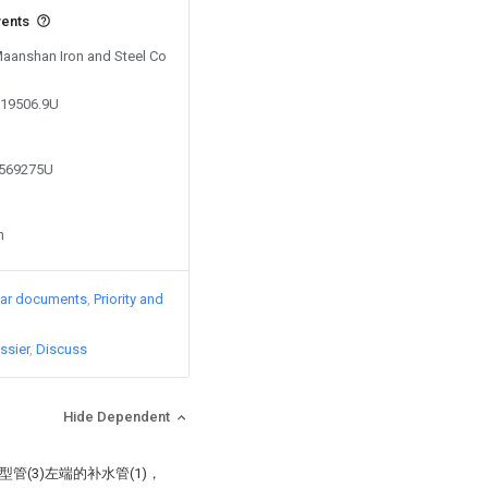
vents
 Maanshan Iron and Steel Co
519506.9U
7569275U
n
lar documents
Priority and
ssier
Discuss
Hide Dependent
管(3)左端的补水管(1)，