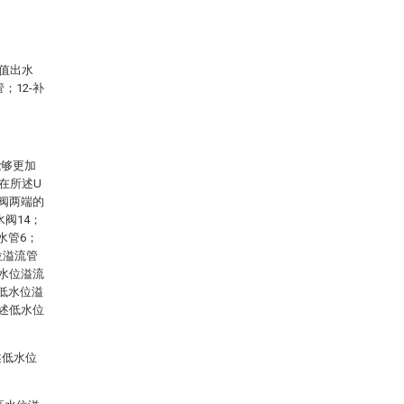
数值出水
；12-补
能够更加
在所述U
水阀两端的
阀14；
水管6；
位溢流管
高水位溢流
低水位溢
所述低水位
述低水位