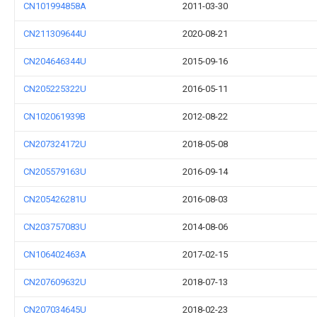
CN101994858A
2011-03-30
CN211309644U
2020-08-21
CN204646344U
2015-09-16
CN205225322U
2016-05-11
CN102061939B
2012-08-22
CN207324172U
2018-05-08
CN205579163U
2016-09-14
CN205426281U
2016-08-03
CN203757083U
2014-08-06
CN106402463A
2017-02-15
CN207609632U
2018-07-13
CN207034645U
2018-02-23