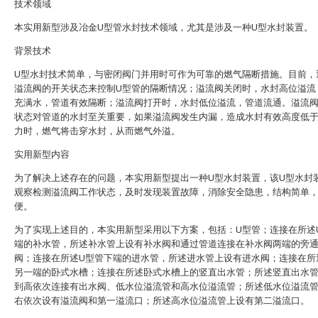
技术领域
本实用新型涉及冶金U型管水封技术领域，尤其是涉及一种U型水封装置。
背景技术
U型水封技术简单，与密闭阀门并用时可作为可靠的燃气隔断措施。目前，
溢流阀的开关状态来控制U型管的隔断情况；溢流阀关闭时，水封高位溢流
充满水，管道有效隔断；溢流阀打开时，水封低位溢流，管道流通。溢流
状态对管道的水封至关重要，如果溢流阀发生内漏，造成水封有效高度低
力时，燃气将击穿水封，从而燃气外溢。
实用新型内容
为了解决上述存在的问题，本实用新型提出一种U型水封装置，该U型水封
观察检测溢流阀工作状态，及时发现装置故障，消除安全隐患，结构简单
便。
为了实现上述目的，本实用新型采用以下方案，包括：U型管；连接在所述
端的补水管，所述补水管上设有补水阀和通过管道连接在补水阀两端的旁
阀；连接在所述U型管下端的进水管，所述进水管上设有进水阀；连接在所
另一端的卧式水槽；连接在所述卧式水槽上的竖直出水管；所述竖直出水
到高依次连接有出水阀、低水位溢流管和高水位溢流管；所述低水位溢流
右依次设有溢流阀和第一溢流口；所述高水位溢流管上设有第二溢流口。