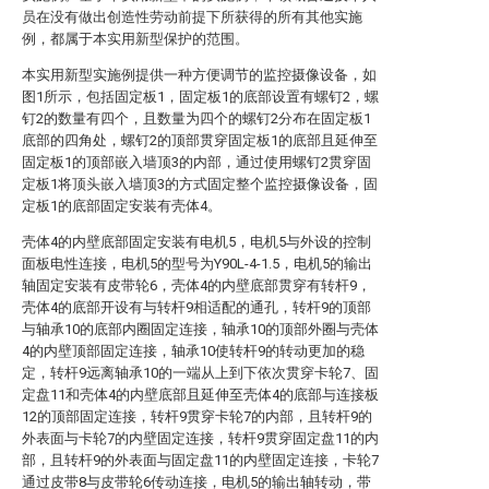
员在没有做出创造性劳动前提下所获得的所有其他实施
例，都属于本实用新型保护的范围。
本实用新型实施例提供一种方便调节的监控摄像设备，如
图1所示，包括固定板1，固定板1的底部设置有螺钉2，螺
钉2的数量有四个，且数量为四个的螺钉2分布在固定板1
底部的四角处，螺钉2的顶部贯穿固定板1的底部且延伸至
固定板1的顶部嵌入墙顶3的内部，通过使用螺钉2贯穿固
定板1将顶头嵌入墙顶3的方式固定整个监控摄像设备，固
定板1的底部固定安装有壳体4。
壳体4的内壁底部固定安装有电机5，电机5与外设的控制
面板电性连接，电机5的型号为Y90L-4-1.5，电机5的输出
轴固定安装有皮带轮6，壳体4的内壁底部贯穿有转杆9，
壳体4的底部开设有与转杆9相适配的通孔，转杆9的顶部
与轴承10的底部内圈固定连接，轴承10的顶部外圈与壳体
4的内壁顶部固定连接，轴承10使转杆9的转动更加的稳
定，转杆9远离轴承10的一端从上到下依次贯穿卡轮7、固
定盘11和壳体4的内壁底部且延伸至壳体4的底部与连接板
12的顶部固定连接，转杆9贯穿卡轮7的内部，且转杆9的
外表面与卡轮7的内壁固定连接，转杆9贯穿固定盘11的内
部，且转杆9的外表面与固定盘11的内壁固定连接，卡轮7
通过皮带8与皮带轮6传动连接，电机5的输出轴转动，带