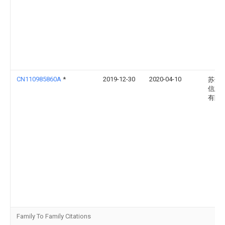
CN110985860A
*
2019-12-30
2020-04-10
苏州
信息
有限
Family To Family Citations