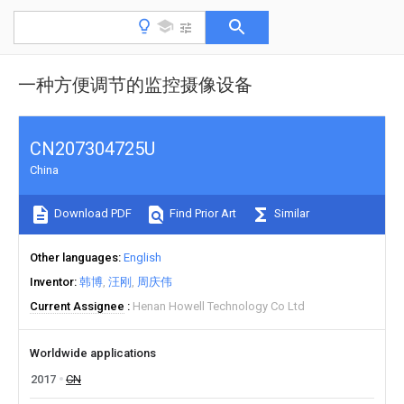
一种方便调节的监控摄像设备
CN207304725U
China
Download PDF
Find Prior Art
Similar
Other languages
English
Inventor
韩博
汪刚
周庆伟
Current Assignee
Henan Howell Technology Co Ltd
Worldwide applications
2017
CN