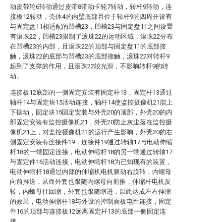
动皮带轮6转动通过皮带8带动卡轮7转动，转杆9转动，连
接板12转动，壳体4的内壁底部且位于转杆9的四周开设有
与固定盘11相适配的凹槽23，凹槽23与固定盘11之间设置
有滚珠22，凹槽23限制了滚珠22的运动区域，滚珠22分布
在凹槽23的内部，且滚珠22的顶部与固定盘11的底部接
触，滚珠22的底部与凹槽23的底部接触，滚珠22对转杆9
起到了支撑的作用，且滚珠22较光滑，不影响转杆9的转
动。
连接板12底部的一侧固定安装有固定杆13，固定杆13通过
轴杆14与固定块15活动连接，轴杆14使监控摄像机21能上
下摆动，固定块15固定安装与外壳20的顶部，外壳20的内
部固定安装有监控摄像机21，外壳20防止灰尘落在监控摄
像机21上，对监控摄像机21的运行产生影响，外壳20的右
侧固定安装有连接件19，连接件19通过转轴17与电动伸缩
杆18的一端固定连接，电动伸缩杆18的另一端通过转轴17
与固定件16活动连接，电动伸缩杆18为已知现有的装置，
电动伸缩杆18通过内部的伸缩机电机驱动右旋转，内螺母
向前推送，从而外套也跟随内螺母向前推，伸缩杆电机反
转，内螺母往回缩，外套也跟随缩进，以此达成左右伸缩
的效果，电动伸缩杆18与外设的控制面板电性连接，固定
件16的顶部与连接板12远离固定杆13的底部一侧固定连
接。