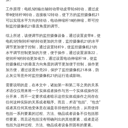
工作原理：电机5的输出轴转动带动皮带轮6转动，通过皮
带8使转杆9转动，连接板12转动，使下方的监控摄像机21
可以实现水平方向的转动，电动伸缩杆18的伸缩，即可控
制监控摄像机21垂直角度的调节。
综上所述，该便调节的监控摄像设备，通过设置皮带8，使
电机5控制转杆9的转动更加的方便，监控摄像机21的水平
调节更加便于控制，通过设置转杆9，使监控摄像机21的
水平调节控制更加的方便，便于操作，通过设置滚珠22，
使转杆9的转动更加省力，通过设置电动伸缩杆18，使监
控摄像机21的垂直方向角度的调节更加便于控制，操作更
加方便，通过设置外壳20，保护了监控摄像机21本体，防
止灰尘等意外对监控摄像机21的运行造成影响。
需要说明的是，在本文中，诸如第一和第二等之类的关系
术语仅仅用来将一个实体或者操作与另一个实体或操作区
分开来，而不一定要求或者暗示这些实体或操作之间存在
任何这种实际的关系或者顺序。而且，术语“包括”、“包含”
或者其任何其他变体意在涵盖非排他性的包含，从而使得
包括一系列要素的过程、方法、物品或者设备不仅包括那
些要素，而且还包括没有明确列出的其他要素，或者是还
包括为这种过程、方法、物品或者设备所固有的要素。