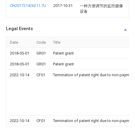
CN201721426211.7U
2017-10-31
一种方便调节的监控摄像
设备
Legal Events
Date
Code
Title
2018-05-01
GR01
Patent grant
2018-05-01
GR01
Patent grant
2022-10-14
CF01
Termination of patent right due to non-payment
2022-10-14
CF01
Termination of patent right due to non-payment