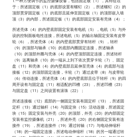
1.一种方便调节的监控摄像设备，包括固定板（1），其特征在
于：所述固定板（1）的底部设置有螺钉（2），所述螺钉（2）的
顶部贯穿固定板（1）的底部且延伸至固定板（1）的顶部嵌入墙
顶（3）的内部，所述固定板（1）的底部固定安装有壳体（4）；
所述壳体（4）的内壁底部固定安装有电机（5），电机（5）与外
设的控制面板电性连接，所述电机（5）的输出轴固定安装有皮带
轮（6），所述壳体（4）的内壁底部贯穿有转杆（9），转杆
（9）的顶部与轴承（10）的底部内圈固定连接，所述轴承
（10）的顶部外圈与壳体（4）的内壁顶部固定连接，所述转杆
（9）远离轴承（10）的一端从上到下依次贯穿卡轮（7）、固定
盘（11）和壳体（4）的内壁底部且延伸至壳体（4）的底部与连
接板（12）的顶部固定连接，卡轮（7）通过皮带（8）与皮带轮
（6）传动连接，所述壳体（4）的内壁底部且位于转杆（9）的四
周开设有与固定盘（11）相适配的凹槽（23），所述凹槽（23）
与固定盘（11）之间设置有滚珠（22）；
所述连接板（12）底部的一侧固定安装有固定杆（13），所述固
定杆（13）通过轴杆（14）与固定块（15）活动连接，所述固定
块（15）固定安装与外壳（20）的顶部，外壳（20）的内部固定
安装有监控摄像机（21），所述外壳（20）的右侧固定安装有连
接件（19），所述连接件（19）通过转轴（17）与电动伸缩杆
（18）的一端固定连接，所述电动伸缩杆（18）的另一端通过转