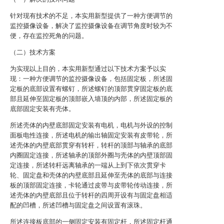
针对现有技术的不足，本实用新型提供了一种方便调节的
监控摄像设备，解决了监控摄像设备在调节角度时较为不
便，存在监控死角的问题。
（二）技术方案
为实现以上目的，本实用新型通过以下技术方案予以实
现：一种方便调节的监控摄像设备，包括固定板，所述固
定板的底部设置有螺钉，所述螺钉的顶部贯穿固定板的底
部且延伸至固定板的顶部嵌入墙顶的内部，所述固定板的
底部固定安装有壳体。
所述壳体的内壁底部固定安装有电机，电机与外设的控制
面板电性连接，所述电机的输出轴固定安装有皮带轮，所
述壳体的内壁底部贯穿有转杆，转杆的顶部与轴承的底部
内圈固定连接，所述轴承的顶部外圈与壳体的内壁顶部固
定连接，所述转杆远离轴承的一端从上到下依次贯穿卡
轮、固定盘和壳体的内壁底部且延伸至壳体的底部与连接
板的顶部固定连接，卡轮通过皮带与皮带轮传动连接，所
述壳体的内壁底部且位于转杆的四周开设有与固定盘相适
配的凹槽，所述凹槽与固定盘之间设置有滚珠。
所述连接板底部的一侧固定安装有固定杆，所述固定杆通